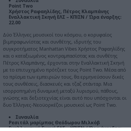
Συναυλία
Point Two
Χρήστος Ραφαηλίδης, Πέτρος Κλαμπάνης
Εναλλακτική Σκηνή ΕΛΣ – ΚΠΙΣΝ / Ώρα έναρξης:
22.00
Δύο Έλληνες μουσικοί του κόσμου, ο κορυφαίος
βιμπραφωνίστας και συνθέτης, ιδρυτής του
συγκροτήματος Manhattan Vibes Χρήστος Ραφαηλίδης
και ο καταξιωμένος κοντραμπασίστας και συνθέτης
Πέτρος Κλαμπάνης, έρχονται στην Εναλλακτική Σκηνή
με το επιτυχημένο πρότζεκτ τους Point Two. Μέσα από
το πρίσμα των εμπειριών τους, θα ερμηνεύσουν δικές
τους συνθέσεις, διασκευές και τζαζ στάνταρ. Μια
ισορροπημένη δυναμική μεταξύ λυρισμού, πάθους,
γνώσης και δεξιοτεχνίας είναι αυτό που υπόσχονται οι
δυο Έλληνες-Νεοϋορκέζοι μουσικοί ως Point Two.
Συναυλία
Ρεσιτάλ μαρίμπας Θεόδωρου Μιλκόβ
Εναλλακτική Σκηνή ΕΛΣ – ΚΠΙΣΝ / Ώρα έναρξης: