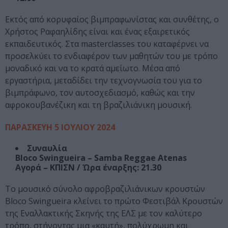
Εκτός από κορυφαίος βιμπραφωνίστας και συνθέτης, ο
Χρήστος Ραφαηλίδης είναι και ένας εξαιρετικός
εκπαιδευτικός. Στα masterclasses του καταφέρνει να
προσελκύει το ενδιαφέρον των μαθητών του με τρόπο
μοναδικό και να το κρατά αμείωτο. Μέσα από
εργαστήρια, μεταδίδει την τεχνογνωσία του για το
βιμπράφωνο, τον αυτοσχεδιασμό, καθώς και την
αφροκουβανέζικη και τη βραζιλιάνικη μουσική.
ΠΑΡΑΣΚΕΥΗ 5 ΙΟΥΛΙΟΥ 2024
Συναυλία
Bloco Swingueira – Samba Reggae Atenas
Αγορά – ΚΠΙΣΝ / Ώρα έναρξης: 21.30
Το μουσικό σύνολο αφροβραζιλιάνικων κρουστών
Bloco Swingueira κλείνει το πρώτο Φεστιβάλ Κρουστών
της Εναλλακτικής Σκηνής της ΕΛΣ με τον καλύτερο
τρόπο, στήνοντας μια «καυτή», πολύχρωμη και