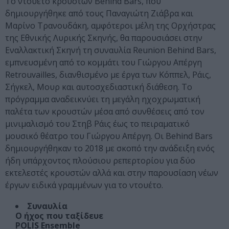
Το ντουέτο κρουστών Behind Bars, που
δημιουργήθηκε από τους Παναγιώτη Ζιάβρα και
Μαρίνο Τρανουδάκη, αμφότεροι μέλη της Ορχήστρας
της Εθνικής Λυρικής Σκηνής, θα παρουσιάσει στην
Εναλλακτική Σκηνή τη συναυλία Reunion Behind Bars,
εμπνευσμένη από το κομμάτι του Γιώργου Απέργη
Retrouvailles, διανθισμένο με έργα των Κόππελ, Ράις,
Σήγκελ, Μουρ και αυτοσχεδιαστική διάθεση. Το
πρόγραμμα αναδεικνύει τη μεγάλη ηχοχρωματική
παλέτα των κρουστών μέσα από συνθέσεις από τον
μινιμαλισμό του Στηβ Ράις έως το πειραματικό
μουσικό θέατρο του Γιώργου Απέργη. Οι Behind Bars
δημιουργήθηκαν το 2018 με σκοπό την ανάδειξη ενός
ήδη υπάρχοντος πλούσιου ρεπερτορίου για δύο
εκτελεστές κρουστών αλλά και στην παρουσίαση νέων
έργων ειδικά γραμμένων για το ντουέτο.
Συναυλία
Ο ήχος που ταξίδευε
POLIS Ensemble