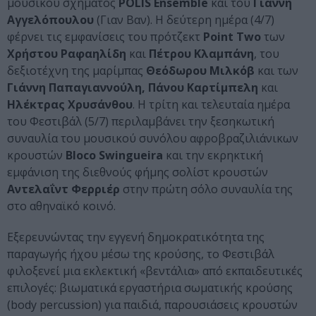
μουσικού σχήματος
POLIS Ensemble
και του
Γιάννη
Αγγελόπουλου
(Γιαν Βαν). Η δεύτερη ημέρα (4/7)
φέρνει τις εμφανίσεις του πρότζεκτ
Point Twο
των
Χρήστου Ραφαηλίδη
και
Πέτρου Κλαμπάνη
, του
δεξιοτέχνη της μαρίμπας
Θεόδωρου Μιλκόβ
και των
Γιάννη Παπαγιαννούλη, Πάνου Καρτίμπελη
και
Ηλέκτρας Χρυσάνθου
. Η τρίτη και τελευταία ημέρα
του Φεστιβάλ (5/7) περιλαμβάνει την ξεσηκωτική
συναυλία του μουσικού συνόλου αφροβραζιλιάνικων
κρουστών
Bloco Swingueira
και την εκρηκτική
εμφάνιση της διεθνούς φήμης σολίστ κρουστών
Αντελαΐντ Φερριέρ
στην πρώτη σόλο συναυλία της
στο αθηναϊκό κοινό.
Εξερευνώντας την εγγενή δημοκρατικότητα της
παραγωγής ήχου μέσω της κρούσης, το Φεστιβάλ
φιλοξενεί μια εκλεκτική «βεντάλια» από εκπαιδευτικές
επιλογές: βιωματικά εργαστήρια σωματικής κρούσης
(body percussion) για παιδιά, παρουσιάσεις κρουστών