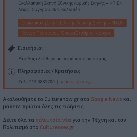
Εναλλακτική Σκηνή Εθνικής Λυρικής Σκηνής – ΚΠΙΣΝ,
Λεωφ. Συγγρού 364, Καλλιθέα
Εναλλακτική Σκηνή Εθνικής Λυρικής Σκηνής – ΚΠΙΣΝ
Κέντρο Πολιτισμού Ίδρυμα Σταύρος Νιάρχος
Eισιτήρια:
Είσοδος ελεύθερη με σειρά προτεραιότητας
Πληροφορίες / Κρατήσεις:
Τηλ.: 213 0885700 |
nationalopera.gr
Ακολουθήστε το Culturenow.gr στο
Google News
και
μάθετε πρώτοι όλες τις ειδήσεις
Δείτε όλα τα
τελευταία νέα
για την Τέχνη και τον
Πολιτισμό στο
Culturenow.gr