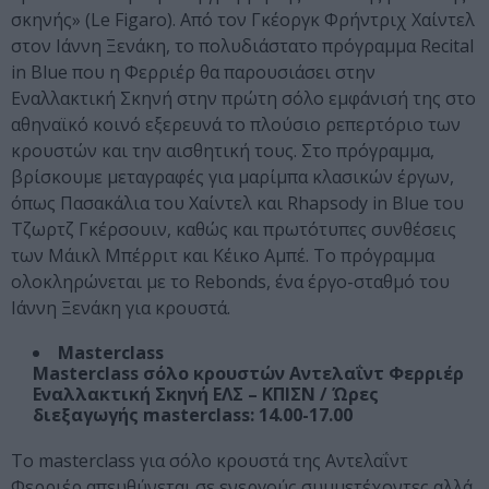
σκηνής» (Le Figaro). Από τον Γκέοργκ Φρήντριχ Χαίντελ
στον Ιάννη Ξενάκη, το πολυδιάστατο πρόγραμμα Recital
in Blue που η Φερριέρ θα παρουσιάσει στην
Εναλλακτική Σκηνή στην πρώτη σόλο εμφάνισή της στο
αθηναϊκό κοινό εξερευνά το πλούσιο ρεπερτόριο των
κρουστών και την αισθητική τους. Στο πρόγραμμα,
βρίσκουμε μεταγραφές για μαρίμπα κλασικών έργων,
όπως Πασακάλια του Χαίντελ και Rhapsody in Blue του
Τζωρτζ Γκέρσουιν, καθώς και πρωτότυπες συνθέσεις
των Μάικλ Μπέρριτ και Κέικο Αμπέ. Το πρόγραμμα
ολοκληρώνεται με το Rebonds, ένα έργο-σταθμό του
Ιάννη Ξενάκη για κρουστά.
Masterclass
Masterclass σόλο κρουστών Αντελαΐντ Φερριέρ
Εναλλακτική Σκηνή ΕΛΣ – ΚΠΙΣΝ / Ώρες
διεξαγωγής masterclass: 14.00-17.00
To masterclass για σόλο κρουστά της Αντελαΐντ
Φερριέρ απευθύνεται σε ενεργούς συμμετέχοντες αλλά