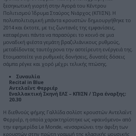
ξεσηκωτική γιορτή στην Αγορά του Κέντρου
Πολιτισμού Ίδρυμα Σταύρος Νιάρχος (ΚΠΙΣΝ). H
πολυπολιτισμική μπάντα κρουστών δημιουργήθηκε το
2014 και έκτοτε, με τις ζωντανές της εμφανίσεις,
καταφέρνει πάντα να παρασύρει το κοινό σε μια
μοναδική φιέστα γεμάτη βραζιλιάνικους ρυθμούς,
μεταδίδοντας ταυτόχρονα την αστείρευτη ενέργειά της.
Ετοιμαστείτε για ρυθμικές δονήσεις, δυνατές δόσεις
σάμπα ρέγκε και χορό μέχρι τελικής πτώσης.
Συναυλία
Recital in Blue
Αντελαΐντ Φερριέρ
Εναλλακτική Σκηνή ΕΛΣ – ΚΠΙΣΝ / Ώρα έναρξης:
20.30
H διεθνούς φήμης Γαλλίδα σολίστ κρουστών Αντελαΐντ
Φερριέρ, η οποία χαρακτηρίστηκε ως «φαινόμενο» από
την εφημερίδα Le Monde, «ενσαρκώνει την άφιξη των
κρουστών στην πρώτη γραμμή της κλασικής μουσικής