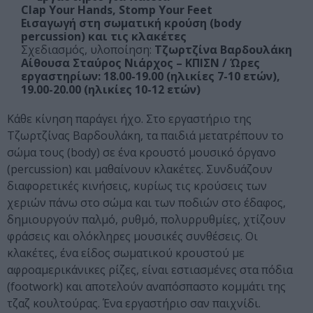
Clap Your Hands, Stomp Your Feet
Εισαγωγή στη σωματική κρούση (body
percussion) και τις κλακέτες
Σχεδιασμός, υλοποίηση:
Τζωρτζίνα Βαρδουλάκη
Αίθουσα Σταύρος Νιάρχος – ΚΠΙΣΝ / Ώρες
εργαστηρίων: 18.00-19.00 (ηλικίες 7-10 ετών),
19.00-20.00 (ηλικίες 10-12 ετών)
Κάθε κίνηση παράγει ήχο. Στο εργαστήριο της
Τζωρτζίνας Βαρδουλάκη, τα παιδιά μετατρέπουν το
σώμα τους (body) σε ένα κρουστό μουσικό όργανο
(percussion) και μαθαίνουν κλακέτες. Συνδυάζουν
διαφορετικές κινήσεις, κυρίως τις κρούσεις των
χεριών πάνω στο σώμα και των ποδιών στο έδαφος,
δημιουργούν παλμό, ρυθμό, πολυρρυθμίες, χτίζουν
φράσεις και ολόκληρες μουσικές συνθέσεις. Οι
κλακέτες, ένα είδος σωματικού κρουστού με
αφροαμερικάνικες ρίζες, είναι εστιασμένες στα πόδια
(footwork) και αποτελούν αναπόσπαστο κομμάτι της
τζαζ κουλτούρας. Ένα εργαστήριο σαν παιχνίδι.