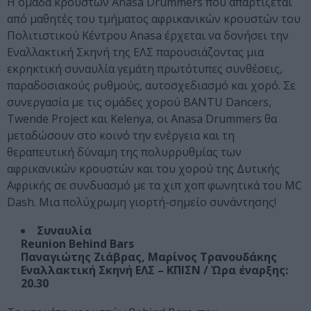
Η ομάδα κρουστών Anasa Drummers που απαρτίζεται
από μαθητές του τμήματος αφρικανικών κρουστών του
Πολιτιστικού Κέντρου Anasa έρχεται να δονήσει την
Εναλλακτική Σκηνή της ΕΛΣ παρουσιάζοντας μια
εκρηκτική συναυλία γεμάτη πρωτότυπες συνθέσεις,
παραδοσιακούς ρυθμούς, αυτοσχεδιασμό και χορό. Σε
συνεργασία με τις ομάδες χορού BANTU Dancers,
Twende Project και Kelenya, οι Anasa Drummers θα
μεταδώσουν στο κοινό την ενέργεια και τη
θεραπευτική δύναμη της πολυρρυθμίας των
αφρικανικών κρουστών και του χορού της Δυτικής
Αφρικής σε συνδυασμό με τα χιπ χοπ φωνητικά του MC
Dash. Μια πολύχρωμη γιορτή-σημείο συνάντησης!
Συναυλία
Reunion Behind Bars
Παναγιώτης Ζιάβρας, Μαρίνος Τρανουδάκης
Εναλλακτική Σκηνή ΕΛΣ – ΚΠΙΣΝ / Ώρα έναρξης:
20.30