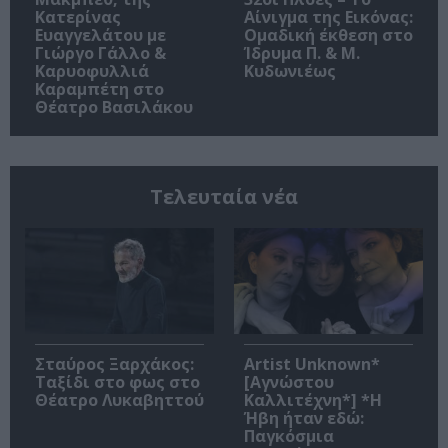
Κατερίνας
Αίνιγμα της Εικόνας:
Ευαγγελάτου με
Ομαδική έκθεση στο
Γιώργο Γάλλο &
Ίδρυμα Π. & Μ.
Καρυοφυλλιά
Κυδωνιέως
Καραμπέτη στο
Θέατρο Βασιλάκου
Τελευταία νέα
Σταύρος Ξαρχάκος:
Artist Unknown*
Ταξίδι στο φως στο
[Αγνώστου
Θέατρο Λυκαβηττού
Καλλιτέχνη*] *Η
Ήβη ήταν εδώ:
Παγκόσμια