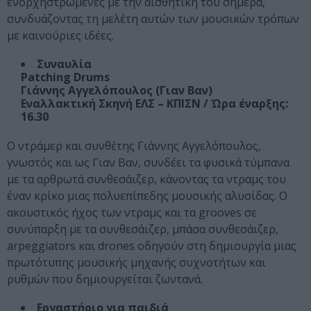
ενορχηστρωμένες με την αισθητική τού σήμερα,
συνδυάζοντας τη μελέτη αυτών των μουσικών τρόπων
με καινούριες ιδέες.
Συναυλία
Patching Drums
Γιάννης Αγγελόπουλος (Γιαν Βαν)
Εναλλακτική Σκηνή ΕΛΣ – ΚΠΙΣΝ / Ώρα έναρξης:
16.30
Ο ντράμερ και συνθέτης Γιάννης Αγγελόπουλος,
γνωστός και ως Γιαν Βαν, συνδέει τα φυσικά τύμπανα
με τα αρθρωτά συνθεσάιζερ, κάνοντας τα ντραμς του
έναν κρίκο μιας πολυεπίπεδης μουσικής αλυσίδας. Ο
ακουστικός ήχος των ντραμς και τα grooves σε
συνύπαρξη με τα συνθεσάιζερ, μπάσα συνθεσάιζερ,
arpeggiators και drones οδηγούν στη δημιουργία μιας
πρωτότυπης μουσικής μηχανής συχνοτήτων και
ρυθμών που δημιουργείται ζωντανά.
Εργαστήριο για παιδιά