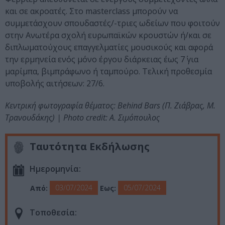
και σε ακροατές. Στο masterclass μπορούν να
συμμετάσχουν σπουδαστές/-τριες ωδείων που φοιτούν
στην Ανωτέρα σχολή ευρωπαϊκών κρουστών ή/και σε
διπλωματούχους επαγγελματίες μουσικούς και αφορά
την ερμηνεία ενός μόνο έργου διάρκειας έως 7΄ για
μαρίμπα, βιμπράφωνο ή ταμπούρο. Τελική προθεσμία
υποβολής αιτήσεων: 27/6.
Κεντρική φωτογραφία θέματος: Behind Bars (Π. Ζιάβρας, M.
Τρανουδάκης) | Photo credit: Α. Σιμόπουλος
Ταυτότητα Εκδήλωσης
Ημερομηνία:
03/07/2024
05/07/2024
Από:
Εως:
Τοποθεσία: