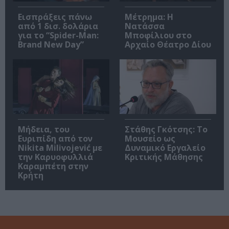
Εισπράξεις πάνω
Μέτρημα: Η
από 1 δισ. δολάρια
Νατάσσα
για το “Spider-Man:
Μποφίλιου στο
Brand New Day”
Αρχαίο Θέατρο Δίου
Μήδεια, του
Στάθης Γκότσης: Το
Ευριπίδη από τον
Μουσείο ως
Nikita Milivojević με
Δυναμικό Εργαλείο
την Καρυοφυλλιά
Κριτικής Μάθησης
Καραμπέτη στην
Κρήτη