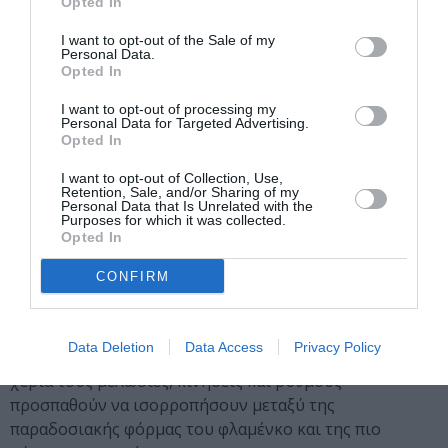
Opted In
Ηλέκτρα Χρυσάνθου
Εναλλακτική Σκηνή ΕΛΣ – ΚΠΙΣΝ / Ώρα έναρξης:
I want to opt-out of the Sale of my
19.00
Personal Data.
Opted In
Ο Γιάννης Παπαγιαννούλης (κρουστά, σύνθεση), ο
I want to opt-out of processing my
Πάνος Καρτίμπελης (κιθάρα, σύνθεση) και η Ηλέκτρα
Personal Data for Targeted Advertising.
Χρυσάνθου (χορός, χορογραφία) παρουσιάζουν την
Opted In
ξεχωριστή παράσταση Ισορροπία, ένα έργο που
I want to opt-out of Collection, Use,
δημιουργήθηκε από την ανάγκη τους να συνθέσουν ένα
Retention, Sale, and/or Sharing of my
Personal Data that Is Unrelated with the
πρωτότυπο πλέγμα μουσικής και χορού. Έχοντας
Purposes for which it was collected.
δουλέψει μαζί την τελευταία δεκαετία πάνω σε δικές
Opted In
τους πρωτότυπες συνθέσεις και χορογραφίες και
CONFIRM
έχοντας αναπτύξει τους δικούς τους κώδικες
επικοινωνίας αναρωτήθηκαν πώς θα ήταν να έστηναν
μια παράσταση βασισμένη στην ταύτιση κρουστών,
Data Deletion
Data Access
Privacy Policy
κιθάρας και χορού. Έχοντας, λοιπόν, οι τρεις τους στα
χέρια τους μελωδίες, κινήσεις και ρυθμούς
προσπαθούν να ισορροπήσουν μεταξύ της
παραδοσιακής φόρμας του φλαμένκο και της πιο