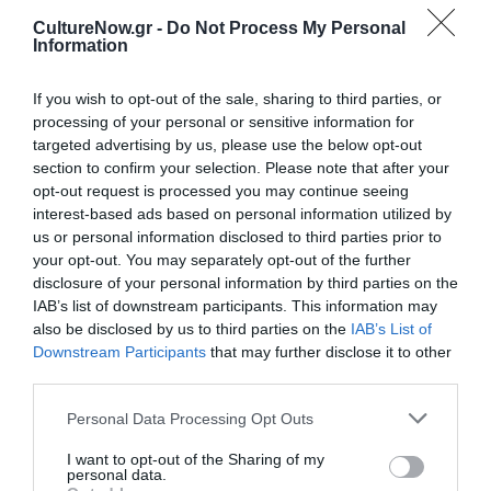
20.30
CultureNow.gr -
Do Not Process My Personal
Information
Ο Ρωσοέλληνας κρουστός Θεόδωρος Μιλκόβ
θεωρείται ένας από τους καινοτόμους μουσικούς της
If you wish to opt-out of the sale, sharing to third parties, or
μαρίμπας. Γνωστός για την «πιανιστική» προσέγγισή
processing of your personal or sensitive information for
του, τις επαναστατικές ιδέες και τις τεχνικές του
targeted advertising by us, please use the below opt-out
ικανότητες, έχει καταφέρει να οδηγήσει τη μαρίμπα σε
section to confirm your selection. Please note that after your
ένα νέο επίπεδο εκτέλεσης. Στην πρώτη του συναυλία
opt-out request is processed you may continue seeing
στην Εναλλακτική Σκηνή, θα παρουσιάσει ένα
interest-based ads based on personal information utilized by
us or personal information disclosed to third parties prior to
πρόγραμμα με πρωτότυπες συνθέσεις του
your opt-out. You may separately opt-out of the further
καταξιωμένου συνθέτη Χρήστου Χατζή, καθώς και του
disclosure of your personal information by third parties on the
διακεκριμένου συνθέτη και πιανίστα Γεώργιου Τσώλη.
IAB’s list of downstream participants. This information may
To πρόγραμμα περιλαμβάνει, μεταξύ άλλων, τα έργα
also be disclosed by us to third parties on the
IAB’s List of
Κβαντικές υπερθέσεις I, Κβαντικές υπερθέσεις II για
Downstream Participants
that may further disclose it to other
σόλο μαρίμπα και Κήπος σε τροχιά του Χρήστου Χατζή,
third parties.
καθώς και το έργο Εντροπία του Γεώργιου Τσώλη.
Personal Data Processing Opt Outs
Συναυλία
I want to opt-out of the Sharing of my
Ισορροπία, παράσταση φλαμένκο
personal data.
Γιάννης Παπαγιαννούλης, Πάνος Καρτίμπελης,