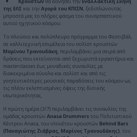
Κρουστών
θα δονήσει την
Εναλλακτική Σκηνή
της ΕΛΣ
και την
Αγορά του ΚΠΙΣΝ
, ξεδιπλώνοντας
μπροστά μας το πλήρες φάσμα του συναρπαστικού
αυτού ηχητικού κόσμου.
Το πλούσιο και πολύπλευρο πρόγραμμα του Φεστιβάλ,
σε καλλιτεχνική επιμέλεια του σολίστ κρουστών
Μαρίνου Τρανουδάκη
, περιλαμβάνει μια σειρά από
δράσεις που εκτείνονται από ξεχωριστά εργαστήρια και
masterclasses έως μοναδικές συναυλίες με
διακεκριμένα σύνολα και σολίστ και από τις
γοητευτικότερες μουσικές παραδόσεις του κόσμου ως
τις πλέον εκλεπτυσμένες όψεις της δυτικής
νεωτερικότητας.
Η πρώτη ημέρα (3/7) περιλαμβάνει τις συναυλίες της
ομάδας κρουστών
Anasa Drummers
του Πολιτιστικού
Κέντρου Anasa, του ντουέτου κρουστών
Behind Bars
(Παναγιώτης Ζιάβρας, Μαρίνος Τρανουδάκης)
, του