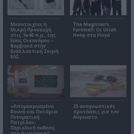
Μεσοτοιχίες ή
The Magician’s
Μικρή Προσευχή
Farewell: Οι Uriah
στις 3κ46 π.μ., της
Heep στο Floyd
Εύας Οικονόμου –
Βαμβακά στην
Εναλλακτική Σκηνή
ΕΛΣ
«Απομακρυσμένα
25 αναγνωστικές
Βουνά και Ποτάμια:
προτάσεις για τον
Πνευματική
Αύγουστο
Πατρίδα»:
Περιοδική έκθεση
στο Διαχρονικό