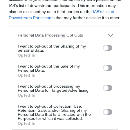
Νύχτες Πρεμιέρας
IAB’s list of downstream participants. This information may
also be disclosed by us to third parties on the
IAB’s List of
Downstream Participants
that may further disclose it to other
third parties.
Personal Data Processing Opt Outs
I want to opt-out of the Sharing of my
personal data.
Opted In
I want to opt-out of the Sale of my
Personal Data.
Opted In
I want to opt-out of processing my
Personal Data for Targeted Advertising.
Ταυτότητα
Opted In
I want to opt-out of Collection, Use,
12 Οκτωβρίου στους κινηματογράφους από την
Retention, Sale, and/or Sharing of my
Weird Wave
Personal Data that Is Unrelated with the
Purposes for which it was collected.
Opted In
Ακολουθήστε το Culturenow.gr στο
Google News
και