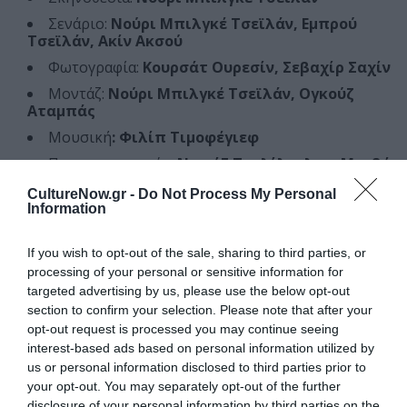
Σενάριο:
Νούρι Μπιλγκέ Τσεϊλάν, Εμπρού
Τσεϊλάν, Ακίν Ακσού
Φωτογραφία:
Κουρσάτ Ουρεσίν, Σεβαχίρ Σαχίν
Μοντάζ:
Νούρι Μπιλγκέ Τσεϊλάν, Ογκούζ
Αταμπάς
Μουσική
: Φιλίπ Τιμοφέγιεφ
Πρωταγωνιστούν:
Ντενίζ Τσελίλογλου, Μερβέ
Ντιζντάρ, Μουσάμπ Εκιτσί
CultureNow.gr -
Do Not Process My Personal
Information
Διάρκεια:
197 λεπτά
Χώρα παραγωγής:
Τουρκία, Γαλλία, Γερμανία
If you wish to opt-out of the sale, sharing to third parties, or
Έτος παραγωγής:
2023
processing of your personal or sensitive information for
targeted advertising by us, please use the below opt-out
Διακρίσεις
section to confirm your selection. Please note that after your
Βραβείο ερμηνείας στο Φεστιβάλ Καννών 2023
opt-out request is processed you may continue seeing
interest-based ads based on personal information utilized by
Επίσημη πρόταση της Τουρκίας για Όσκαρ Καλύτερης
us or personal information disclosed to third parties prior to
Διεθνούς Ταινίας
your opt-out. You may separately opt-out of the further
29ο Διεθνές Φεστιβάλ Κινηματογράφου της Αθήνας
disclosure of your personal information by third parties on the