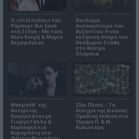
O «Οιδίποδας» του
Θεοδώρα,
Ρόμπερτ Άικ ξανά
Αυτοκράτειρα του
στη Στέγη – Με τους
Βυζαντίου: Η νέα
Νίκο Κουρή & Μαρία
ελληνική όπερα του
Κεχαγιόγλου
Θεόδωρου Στάθη
στο θέατρο
Ολύμπια
Μακμπέθ, της
32οι Πλοές – Το
Κατερίνας
Αίνιγμα της Εικόνας:
Ευαγγελάτου με
Ομαδική έκθεση στο
Γιώργο Γάλλο &
Ίδρυμα Π. & Μ.
Καρυοφυλλιά
Κυδωνιέως
Καραμπέτη στο
Θέατρο Βασιλάκου