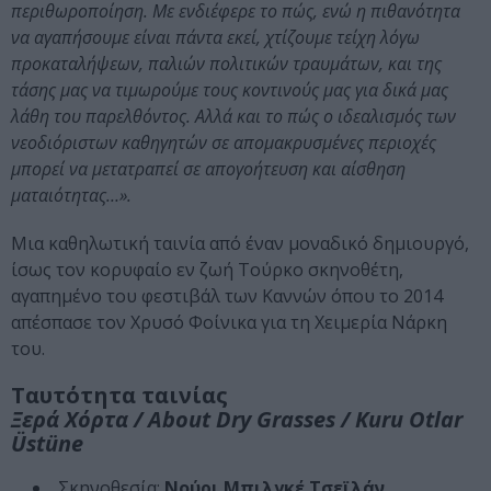
περιθωροποίηση. Με ενδιέφερε το πώς, ενώ η πιθανότητα
να αγαπήσουμε είναι πάντα εκεί, χτίζουμε τείχη λόγω
προκαταλήψεων, παλιών πολιτικών τραυμάτων, και της
τάσης μας να τιμωρούμε τους κοντινούς μας για δικά μας
λάθη του παρελθόντος. Αλλά και το πώς ο ιδεαλισμός των
νεοδιόριστων καθηγητών σε απομακρυσμένες περιοχές
μπορεί να μετατραπεί σε απογοήτευση και αίσθηση
ματαιότητας…».
Μια καθηλωτική ταινία από έναν μοναδικό δημιουργό,
ίσως τον κορυφαίο εν ζωή Τούρκο σκηνοθέτη,
αγαπημένο του φεστιβάλ των Καννών όπου το 2014
απέσπασε τον Χρυσό Φοίνικα για τη Χειμερία Νάρκη
του.
Ταυτότητα ταινίας
Ξερά Χόρτα / About Dry Grasses / Kuru Otlar
Üstüne
Σκηνοθεσία:
Νούρι Μπιλγκέ Τσεϊλάν