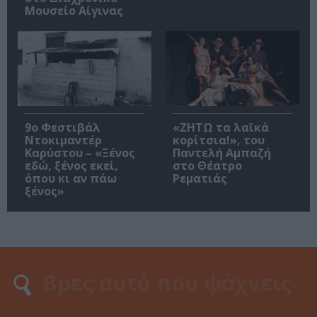
Μουσείο Αίγινας
9ο Φεστιβάλ
«ΖΗΤΩ τα λαϊκά
Ντοκιμαντέρ
κορίτσια!», του
Καρύστου – «Ξένος
Παντελή Αμπαζή
εδώ, ξένος εκεί,
στο Θέατρο
όπου κι αν πάω
Ρεματιάς
ξένος»