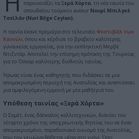
Η
παρουσιάζει τα
Ξερά Χόρτα
, τη νέα ταινία του
σπουδαίου τούρκου auteur
Νουρί Μπιλγκέ
Τσεϊλάν (Nuri Bilge Ceylan).
Η ταινία έκανε πρεμιέρα στο τελευταίο
Φεστιβάλ των
Καννών
, όπου και κέρδισε το βραβείο καλύτερης
γυναικείας ερμηνείας, για την εκπληκτική Μερβέ
Ντιζντάρ. Αποτελεί την επίσημη πρόταση της Τουρκίας
για το Όσκαρ καλύτερης διεθνούς ταινίας.
Ήρωας είναι ένας καθηγητής που διδάσκει σε μια
απομακρυσμένη περιοχή της Ανατολίας και αναπτύσσει
μια αμφιλεγόμενη εμμονή με μία μαθήτριά του.
Υπόθεση ταινίας «Ξερά Χόρτα»
Ο Σαμέτ, ένας δάσκαλος καλλιτεχνικών, διανύει τον
τέταρτο χρόνο της υποχρεωτικής θητείας του σε έναν
απομακρυσμένο, παραδοσιακό οικισμό της Ανατολίας,
που τον χειμώνα θάβεται μέσα στο χιόνι. Όσο