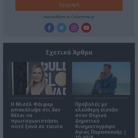
Ακολουθήστε το Culturenow.gr
Σχετικά Άρθρα
Η Μισέλ Φάιφερ
Προβολές με
αποκάλυψε ότι δεν
ελεύθερη είσοδο
θέλει να
στον Θερινό
πρωταγωνιστήσει
Δημοτικό
ποτέ ξανά σε ταινία
Κινηματογράφο
Αγίας Παρασκευής |
10-16/8