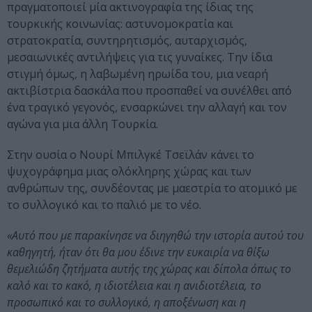
πραγματοποιεί μία ακτινογραφία της ίδιας της
τουρκικής κοινωνίας: αστυνομοκρατία και
στρατοκρατία, συντηρητισμός, αυταρχισμός,
μεσαιωνικές αντιλήψεις για τις γυναίκες. Την ίδια
στιγμή όμως, η λαβωμένη ηρωίδα του, μια νεαρή
ακτιβίστρια δασκάλα που προσπαθεί να συνέλθει από
ένα τραγικό γεγονός, ενσαρκώνει την αλλαγή και τον
αγώνα για μια άλλη Τουρκία.
Στην ουσία ο Νουρί Μπιλγκέ Τσεϊλάν κάνει το
ψυχογράφημα μιας ολόκληρης χώρας και των
ανθρώπων της, συνδέοντας με μαεστρία το ατομικό με
το συλλογικό και το παλιό με το νέο.
«Αυτό που με παρακίνησε να διηγηθώ την ιστορία αυτού του
καθηγητή, ήταν ότι θα μου έδινε την ευκαιρία να θίξω
θεμελιώδη ζητήματα αυτής της χώρας και δίπολα όπως το
καλό και το κακό, η ιδιοτέλεια και η ανιδιοτέλεια, το
προσωπικό και το συλλογικό, η αποξένωση και η