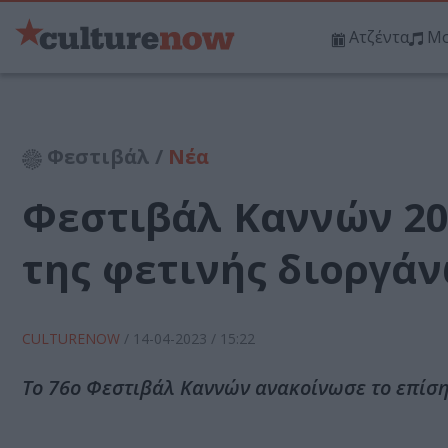
Ατζέντα
Μο
Φεστιβάλ /
Νέα
Φεστιβάλ Καννών 20
της φετινής διοργά
CULTURENOW
/
14-04-2023
/ 15:22
Το 76ο Φεστιβάλ Καννών ανακοίνωσε το επίσ