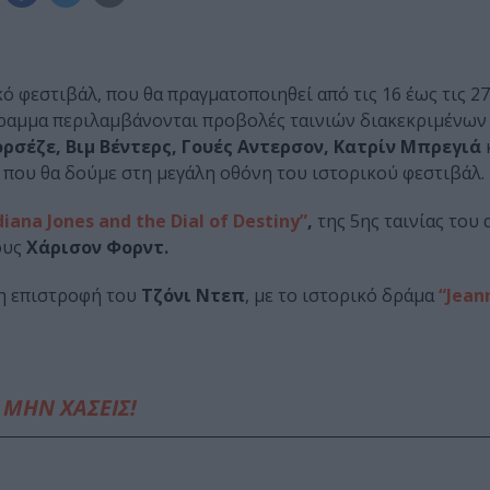
ό φεστιβάλ, που θα πραγματοποιηθεί από τις 16 έως τις 2
γραμμα περιλαμβάνονται προβολές ταινιών διακεκριμένων
ρσέζε, Βιμ Βέντερς, Γουές Αντερσον, Κατρίν Μπρεγιά
 που θα δούμε στη μεγάλη οθόνη του ιστορικού φεστιβάλ.
diana Jones and the Dial of Destiny”
,
της 5ης ταινίας του
ους
Χάρισον Φορντ.
λη επιστροφή του
Τζόνι Ντεπ
, με το ιστορικό δράμα
“Jean
ΜΗΝ ΧΑΣΕΙΣ!