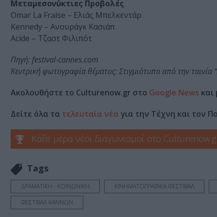
Μεταμεσονύκτιες Προβολές
Omar La Fraise – Ελιάς Μπελκεντάρ
Kennedy – Ανουράγκ Κασιάπ
Acide – Τζαστ Φιλιπότ
Πηγή: festival-cannes.com
Κεντρική φωτογραφία θέματος: Στιγμιότυπο από την ταινία “A
Ακολουθήστε το Culturenow.gr στο
Google News
και 
Δείτε όλα τα
τελευταία νέα
για την Τέχνη και τον Π
Κάθε μέρα νέοι διαγωνισμοί στο Culturenow.g
Tags
ΔΡΑΜΑΤΙΚΗ - ΚΟΙΝΩΝΙΚΗ
ΚΙΝΗΜΑΤΟΓΡΑΦΙΚΑ ΦΕΣΤΙΒΑΛ
ΦΕΣΤΙΒΑΛ ΚΑΝΝΩΝ