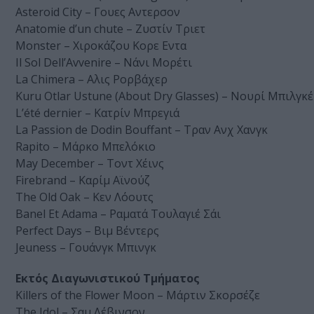
Asteroid City – Γουες Αντερσον
Anatomie d’un chute – Ζυστίν Τριετ
Monster – Χιροκάζου Κορε Εντα
Il Sol Dell’Avvenire – Νάνι Μορέτι
La Chimera – Αλις Ρορβάχερ
Kuru Otlar Ustune (About Dry Glasses) – Νουρί Μπιλγκέ
L’été dernier – Κατρίν Μπρεγιά
La Passion de Dodin Bouffant – Τραν Ανχ Χανγκ
Rapito – Μάρκο Μπελόκιο
May December – Τοντ Χέινς
Firebrand – Καρίμ Αϊνούζ
The Old Oak – Κεν Λόουτς
Banel Et Adama – Ραματά Τουλαγιέ Σάι
Perfect Days – Βιμ Βέντερς
Jeuness – Γουάνγκ Μπινγκ
Εκτός Διαγωνιστικού Τμήματος
Killers of the Flower Moon – Μάρτιν Σκορσέζε
The Idol – Σαμ Λέβινσον