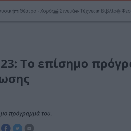
υσική
Θέατρο - Χορός
Σινεμά
Τέχνες
Βιβλίο
Φεσ
23: Το επίσημο πρόγ
νωσης
ημο πρόγραμμά του.