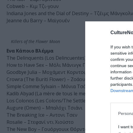
Cobweb – Κιμ Τζι-γουν
Indiana Jones and the Dial of Destiny – Τζέιμς Μάνγκολ
Jeanne du Barry – Μαϊγουέν
CultureNo
Killers of the Flower Moon
If you wish 
Ενα Κάποιο Βλέμμα
sensitive in
The Delinquents (Los Delincuentes) – Ροντρίγκο Μορέν
confirm you
How to Have Sex – Μόλι Μάνινγκ Γουόκερ
continue se
Goodbye Julia – Μοχάμεντ Κορντοφάνι
information 
further disc
Crowra (The Buriti Flower) – Ζοάου Σαλαβίζα και Ρενέ
participants
Simple Comme Sylvain – Μόνια Τσόκρι
Downstream 
Kadib Abyad (La mère de tous le mensonges/The Mother 
Los Colonos (Les Colons/The Settlers) – Φελίπε Γκάλβεζ
Augure (Omen) – Μπαλόχι Τσιάνι
Persona
The Breaking Ice – Αντονι Τσεν
Rosalie – Στεφανί ντι Χιούστο
I want t
The New Boy – Γουόργουικ Θόρντον