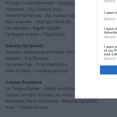
Opted 
If Only I Could Hibernate – Ζολχάργκαλ Πουρεβντάς
Hopeless – Κιμ Τσανγκ-χουν
I want t
Terrestrial Verses – Αλι Ασκαρί και Αλιρεζά Καταμί
Opted 
Rien a perdre – Ντελφίν Ντελοζέ
Les Meutes – Καμάλ Λαζράκ
I want 
Advertis
Le Regne Animal – Τομά Καγιέ
Opted 
Ειδικές Προβολές
I want t
of my P
Retratos Fantasmas (Portraits Fantomes/Pictures of Gh
was col
Anselm – Βιμ Βέντερς
Opted 
Occupied City – Στιβ ΜακΚουίν
Man in Black – Γουάνγκ Μπινγκ
Cannes Premiere
Le Temps d’aimer – Κατέλ Κιγιεβερέ
Cerrar Los Ojos (Fermer Les Yeux) – Βικτόρ Ερίθε
Bonnard, Pierre et Marthe – Μαρτέν Πρόβοστ
Kubi – Τακέσι Κιτάνο