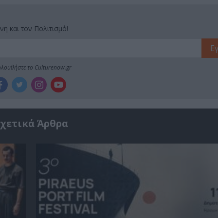
νη και τον Πολιτισμό!
λουθήστε το Culturenow.gr
χετικά Άρθρα