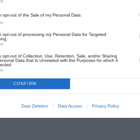
In
o opt-out of the Sale of my Personal Data.
In
to opt-out of processing my Personal Data for Targeted
ing.
In
o opt-out of Collection, Use, Retention, Sale, and/or Sharing
ersonal Data that Is Unrelated with the Purposes for which it
osts) – Κλέμπερ Μεντόντσα Φίλιο
lected.
In
CONFIRM
Data Deletion
Data Access
Privacy Policy