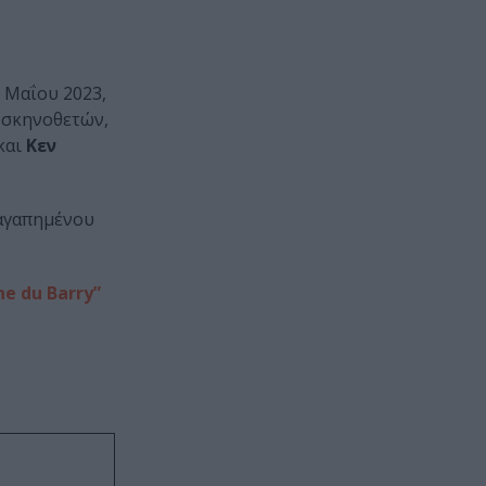
7 Μαΐου 2023,
 σκηνοθετών,
και
Κεν
 αγαπημένου
ne du Barry”