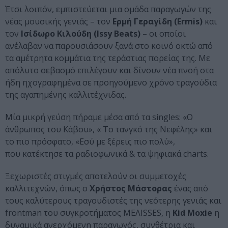
Έτσι λοιπόν, εμπιστεύεται μια ομάδα παραγωγών της
νέας μουσικής γενιάς – τον
Ερμή Γεραγίδη (Ermis)
και
τον
Ισίδωρο Κιλούδη (Issy Beats)
– οι οποίοι
ανέλαβαν να παρουσιάσουν ξανά στο κοινό οκτώ από
τα αμέτρητα κομμάτια της τεράστιας πορείας της. Με
απόλυτο σεβασμό επιλέγουν και δίνουν νέα πνοή στα
ήδη ηχογραφημένα σε προηγούμενο χρόνο τραγούδια
της αγαπημένης καλλιτέχνιδας.
Μία μικρή γεύση πήραμε μέσα από τα singles: «Ο
άνθρωπος του Κάβου», « Το τανγκό της Νεφέλης» και
το πιο πρόσφατο, «Εσύ με ξέρεις πιο πολύ»,
που κατέκτησε τα ραδιοφωνικά & τα ψηφιακά charts.
Ξεχωριστές στιγμές αποτελούν οι συμμετοχές
καλλιτεχνών, όπως ο
Χρήστος Μάστορας
ένας από
τους καλύτερους τραγουδιστές της νεότερης γενιάς και
frontman του συγκροτήματος MEΛΙSSES, η
Kid Moxie
η
δυναμικά ανερχόμενη παραγωγός, συνθέτρια και