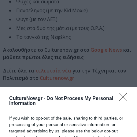
Ψυχές και σώματα
Πανσέληνος (με την Kid Moxie)
Φύγε (με τον ΛΕΞ)
Μες στα δυο της μάτια (με τους O.P.A.)
Το τανγκό της Νεφέλης
Ακολουθήστε το Culturenow.gr στο
Google News
και
μάθετε πρώτοι όλες τις ειδήσεις
Δείτε όλα τα
τελευταία νέα
για την Τέχνη και τον
Πολιτισμό στο
Culturenow.gr
Νέοι Διαγωνισμοί
❯
CultureNow.gr -
Do Not Process My Personal
Information
Tags
If you wish to opt-out of the sale, sharing to third parties, or
POP - ROCK - ALTERNATIVE
SOUL - HIP HOP - RNB
processing of your personal or sensitive information for
ΕΝΤΕΧΝΟ - ΛΑΪΚΟ - ΠΑΡΑΔΟΣΙΑΚΗ
targeted advertising by us, please use the below opt-out