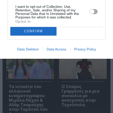
I want to opt-out of Collection, Use,
Retention, Sale, and/or Sharing of my
Personal Data that Is Unrelated with the
Purposes for which it was collected.
Opted In
Star Ovation:
Το “The Beatles
Starovas Band +
Symphonic Fantasy”
Γιάννης Γιοκαρίνης
έρχεται στην
CONFIRM
στο Δημοτικό
Ελλάδα με την
Θέατρο
Κρατική Ορχήστρα
Κορυδαλλού
Αθηνών
Data Deletion
Data Access
Privacy Policy
Τα ντουέτα του
Ο Σπύρος
ελληνικού
Γραμμένος για μια
κινηματογράφου:
συναυλία με
Μιρέλα Πάχου &
ανατροπές στην
Αδάμ Τσαρούχης
Τεχνόπολη
στην Ταράτσα του