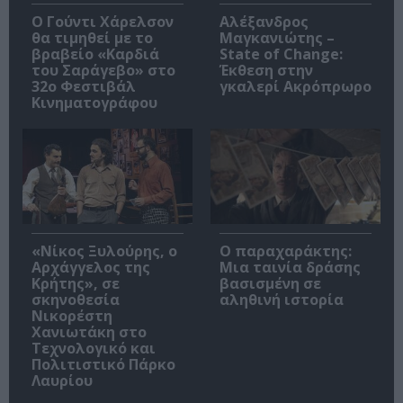
Ο Γούντι Χάρελσον
Αλέξανδρος
θα τιμηθεί με το
Μαγκανιώτης –
βραβείο «Καρδιά
State of Change:
του Σαράγεβο» στο
Έκθεση στην
32ο Φεστιβάλ
γκαλερί Ακρόπρωρο
Κινηματογράφου
«Νίκος Ξυλούρης, ο
Ο παραχαράκτης:
Αρχάγγελος της
Μια ταινία δράσης
Κρήτης», σε
βασισμένη σε
σκηνοθεσία
αληθινή ιστορία
Νικορέστη
Χανιωτάκη στο
Τεχνολογικό και
Πολιτιστικό Πάρκο
Λαυρίου