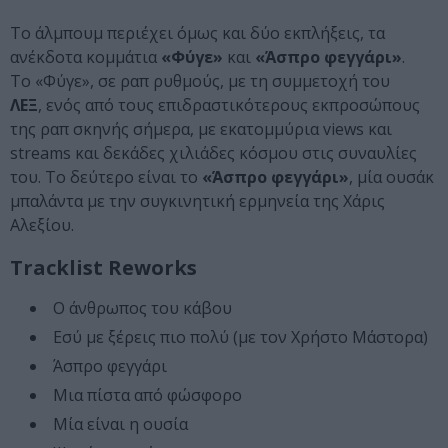
Το άλμπουμ περιέχει όμως και δύο εκπλήξεις, τα
ανέκδοτα κομμάτια
«Φύγε»
και
«Άσπρο φεγγάρι»
.
Το «Φύγε», σε ραπ ρυθμούς, με τη συμμετοχή του
ΛΕΞ
, ενός από τους επιδραστικότερους εκπροσώπους
της ραπ σκηνής σήμερα, με εκατομμύρια views και
streams και δεκάδες χιλιάδες κόσμου στις συναυλίες
του. Το δεύτερο είναι το
«Άσπρο φεγγάρι»
, μία ουσάκ
μπαλάντα με την συγκινητική ερμηνεία της Χάρις
Αλεξίου.
Tracklist Reworks
Ο άνθρωπος του κάβου
Εσύ με ξέρεις πιο πολύ (με τον Χρήστο Μάστορα)
Άσπρο φεγγάρι
Μια πίστα από φώσφορο
Μία είναι η ουσία