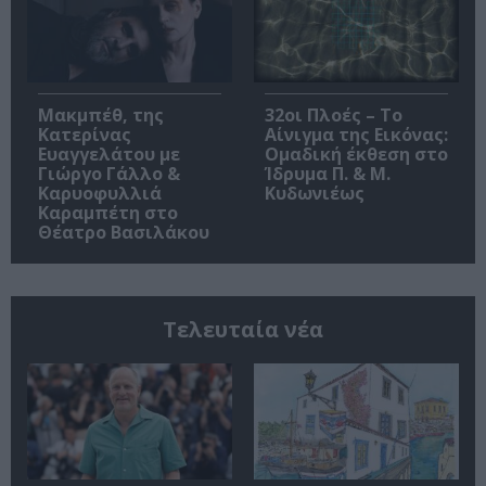
Μακμπέθ, της
32οι Πλοές – Το
Κατερίνας
Αίνιγμα της Εικόνας:
Ευαγγελάτου με
Ομαδική έκθεση στο
Γιώργο Γάλλο &
Ίδρυμα Π. & Μ.
Καρυοφυλλιά
Κυδωνιέως
Καραμπέτη στο
Θέατρο Βασιλάκου
Τελευταία νέα