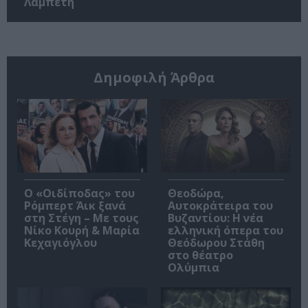
Λαμπέτη
Δημοφιλή Άρθρα
O «Οιδίποδας» του
Θεοδώρα,
Ρόμπερτ Άικ ξανά
Αυτοκράτειρα του
στη Στέγη – Με τους
Βυζαντίου: Η νέα
Νίκο Κουρή & Μαρία
ελληνική όπερα του
Κεχαγιόγλου
Θεόδωρου Στάθη
στο θέατρο
Ολύμπια