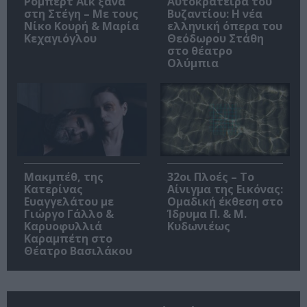
Ρόμπερτ Άικ ξανά
Αυτοκράτειρα του
στη Στέγη – Με τους
Βυζαντίου: Η νέα
Νίκο Κουρή & Μαρία
ελληνική όπερα του
Κεχαγιόγλου
Θεόδωρου Στάθη
στο θέατρο
Ολύμπια
Μακμπέθ, της
32οι Πλοές – Το
Κατερίνας
Αίνιγμα της Εικόνας:
Ευαγγελάτου με
Ομαδική έκθεση στο
Γιώργο Γάλλο &
Ίδρυμα Π. & Μ.
Καρυοφυλλιά
Κυδωνιέως
Καραμπέτη στο
Θέατρο Βασιλάκου