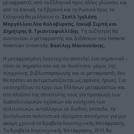
μεταφραστές από τα Ελληνικά προς άλλες γλώσσες και
από τα Δανικά, τα Εβραϊκά και τα Ρωσικά προς τα
Ελληνικά θα μιλήσουν οι:
Σεσίλ Ιγγλέση
Μαργέλλου
,
Λύο Καλοβυρνάς, Ιακώβ Σιμπή και
Δημήτρης Β. Τριανταφυλλίδης
. Τη συζήτηση θα
συντονίσει ο μεταφραστής και Διδάσκων του Hellenic
American University,
Βασίλης Μανουσάκης.
Η μεταφρασμένη λογοτεχνία αποτελεί ένα σημαντικό –
τόσο σε σημασία όσο και σε ποσότητα- μέρος της
σύγχρονης βιβλιοπαραγωγής και οι μεταφραστές δεν
θα πρέπει να αντιμετωπίζονται ως αφανείς ήρωες. Για
να στηρίξουν το έργο των Ελλήνων μεταφραστών και
στο πλαίσιο της αποστολής τους για προαγωγή των
διαπολιτισμικών σχέσεων και ενίσχυση των
πολιτιστικών ανταλλαγών σε διεθνές επίπεδο, τα
ξενόγλωσσα πολιτιστικά ιδρύματα απονέμουν για μια
ακόμη χρονιά τα Βραβεία Λογοτεχνικής Μετάφρασης.
Τα Βραβεία Λογοτεχνικής Μετάφρασης 2015 θα