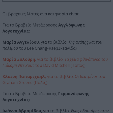
Οι βραχείες λίστες ανά κατηγορία είναι:
Για το Βραβείο Μετάφρασης
Αγγλόφωνης
Λογοτεχνίας:
Μαρία Αγγελίδου
, για το βιβλίο:
Της αγάπης και του
πολέμου
του Lee Chang-Rae(Ωκεανίδα)
Μαρία Ξυλούρη
, για το βιβλίο:
Τα χίλια φθινόπωρα του
Γιάκομπ Ντε Ζουτ
του David Mitchell (Τόπος)
Κλαίρη Παπαμιχαήλ,
για το βιβλίο:
Οι θεατρίνοι
του
Graham Greene (Πόλις)
Για το Βραβείο Μετάφρασης
Γερμανόφωνης
Λογοτεχνίας:
Ιωάννα Αβραμίδου
, για το βιβλίο:
Ένας οδοιπόρος στον