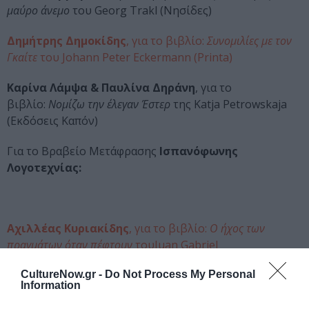
μαύρο άνεμο
του Georg Trakl (Νησίδες)
Δημήτρης Δημοκίδης
, για το βιβλίο:
Συνομιλίες με τον
Γκαίτε
του Johann Peter Eckermann (Printa)
Καρίνα Λάμψα & Παυλίνα Δηράνη
, για το
βιβλίο:
Νομίζω την έλεγαν Έστερ
της Katja Petrowskaja
(Εκδόσεις Καπόν)
Για το Βραβείο Μετάφρασης
Ισπανόφωνης
Λογοτεχνίας:
Αχιλλέας Κυριακίδης
, για το βιβλίο:
Ο ήχος των
πραγμάτων όταν πέφτουν
τουJuan Gabriel
Vásquez (Ίκαρος)
CultureNow.gr -
Do Not Process My Personal
Information
Βασίλης Λαλιώτης
, για το βιβλίο:
Τα έργα και οι
νύχτες
της Alejandra Pizarnik(Bibliotheque)