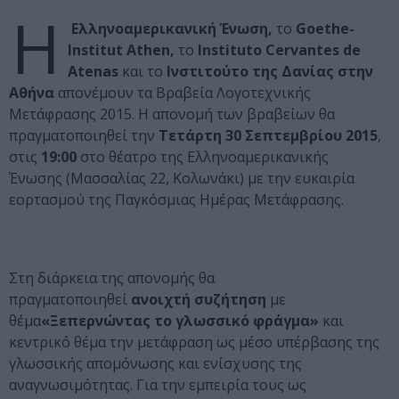
Η
Ελληνοαμερικανική Ένωση,
το
Goethe-
Institut Athen,
το
Instituto Cervantes de
Atenas
και
το
Ινστιτούτο της Δανίας στην
Αθήνα
απονέμουν τα Βραβεία Λογοτεχνικής
Μετάφρασης 2015. Η απονομή των βραβείων θα
πραγματοποιηθεί την
Τετάρτη 30 Σεπτεμβρίου 2015
,
στις
19:00
στο θέατρο της Ελληνοαμερικανικής
Ένωσης
(Μασσαλίας 22, Κολωνάκι) με την ευκαιρία
εορτασμού της Παγκόσμιας Ημέρας Μετάφρασης.
Στη διάρκεια της απονομής θα
πραγματοποιηθεί
ανοιχτή συζήτηση
με
θέμα
«Ξεπερνώντας το γλωσσικό φράγμα»
και
κεντρικό θέμα την μετάφραση ως μέσο υπέρβασης της
γλωσσικής απομόνωσης και ενίσχυσης της
αναγνωσιμότητας. Για την εμπειρία τους ως