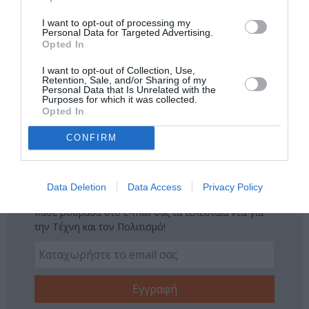
μάθετε πρώτοι όλες τις ειδήσεις
I want to opt-out of processing my
Personal Data for Targeted Advertising.
Δείτε όλα τα
τελευταία νέα
για την Τέχνη και τον
Opted In
Πολιτισμό στο
Culturenow.gr
I want to opt-out of Collection, Use,
Retention, Sale, and/or Sharing of my
Νέοι Διαγωνισμοί
❯
Personal Data that Is Unrelated with the
Purposes for which it was collected.
Opted In
Tags
CONFIRM
ΔΩΡΕΑΝ ΕΚΔΗΛΩΣΕΙΣ
ΛΟΓΟΤΕΧΝΙΚΑ ΒΡΑΒΕΙΑ
Data Deletion
Data Access
Privacy Policy
Newsletter
Κάθε βδομάδα στο e-mail σας τα τελευταία νέα για
την Τέχνη και τον Πολιτισμό!