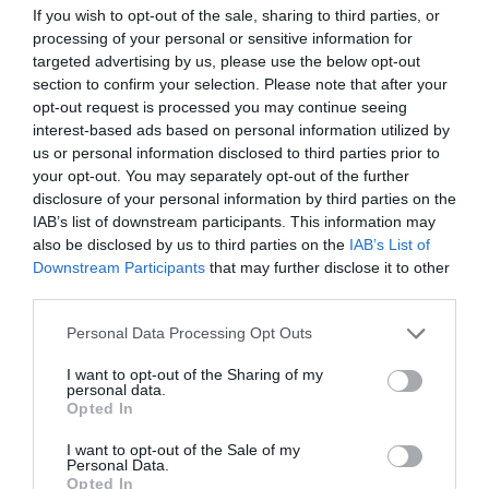
If you wish to opt-out of the sale, sharing to third parties, or
processing of your personal or sensitive information for
Δήμητρα Παπαβασιλείου
, για το βιβλίο:
Ο θάνατος κι
targeted advertising by us, please use the below opt-out
ο φίλος του
του Pedro Antonio de Alarcón
(Ροές)
section to confirm your selection. Please note that after your
opt-out request is processed you may continue seeing
*photo
© Fredrik Rubensson
interest-based ads based on personal information utilized by
us or personal information disclosed to third parties prior to
your opt-out. You may separately opt-out of the further
Ταυτότητα
disclosure of your personal information by third parties on the
IAB’s list of downstream participants. This information may
Τοποθεσία
: Θέατρο Ελληνοαμερικανικής Ένωσης (2ος
also be disclosed by us to third parties on the
IAB’s List of
όροφος), Μασσαλίας 22, Κολωνάκι
Downstream Participants
that may further disclose it to other
third parties.
Ημερομηνία
:
Τ
ετάρτη 30 Σεπτεμβρίου 2015
στις
19:00
Personal Data Processing Opt Outs
Πληροφορίες
: τηλ. 210 3680052
www.hau.gr/culture
I want to opt-out of the Sharing of my
Eίσοδος ελεύθερη
personal data.
Opted In
I want to opt-out of the Sale of my
Personal Data.
Ακολουθήστε το Culturenow.gr στο
Google News
και
Opted In