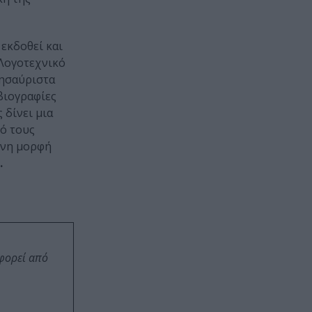
 εκδοθεί και
 Λογοτεχνικό
θησαύριστα
βιογραφίες
 δίνει μια
πό τους
μόνη μορφή
.
οφορεί από