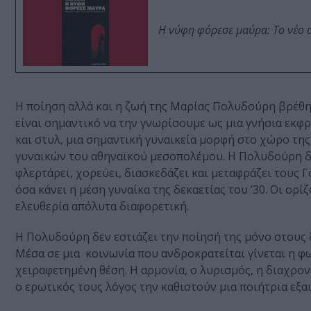
Η νύφη φόρεσε μαύρα: Το νέο 
Η ποίηση αλλά και η ζωή της Μαρίας Πολυδούρη βρέθηκ
είναι σημαντικό να την γνωρίσουμε ως μια γνήσια εκφ
και στυλ, μια σημαντική γυναικεία μορφή στο χώρο της
γυναικών του αθηναϊκού μεσοπολέμου. Η Πολυδούρη δεν 
φλερτάρει, χορεύει, διασκεδάζει και μεταφράζει τους 
όσα κάνει η μέση γυναίκα της δεκαετίας του ’30. Οι ορίζ
ελευθερία απόλυτα διαφορετική.
Η Πολυδούρη δεν εστιάζει την ποίησή της μόνο στους δ
Μέσα σε μια κοινωνία που ανδροκρατείται γίνεται η φ
χειραφετημένη θέση. Η αρμονία, ο λυρισμός, η διαχρο
ο ερωτικός τους λόγος την καθιστούν μια ποιήτρια εξα