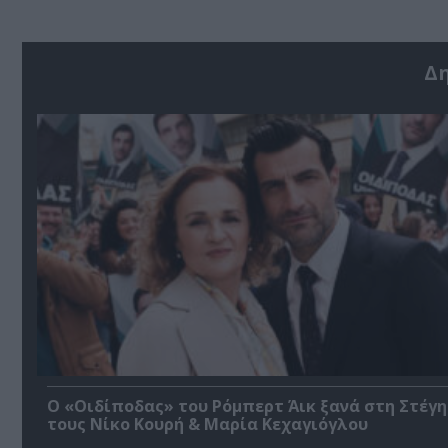
Δ
O «Οιδίποδας» του Ρόμπερτ Άικ ξανά στη Στέγη
τους Νίκο Κουρή & Μαρία Κεχαγιόγλου