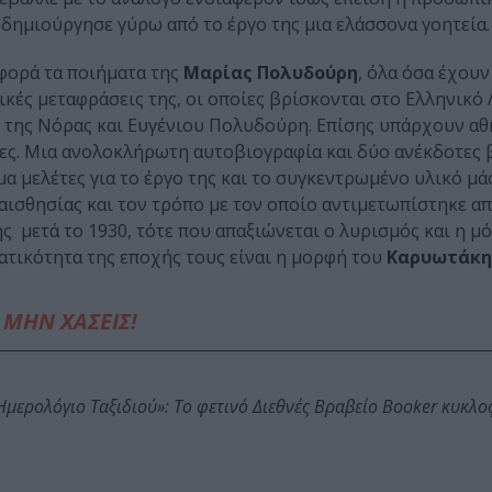
 δημιούργησε γύρω από το έργο της μια ελάσσονα γοητεία.
φορά τα ποιήματα της
Μαρίας Πολυδούρη
, όλα όσα έχουν
τικές μεταφράσεις της, οι οποίες βρίσκονται στο Ελληνικό
ιών της Νόρας και Ευγένιου Πολυδούρη. Επίσης υπάρχουν α
δες. Μια ανολοκλήρωτη αυτοβιογραφία και δύο ανέκδοτες 
 μελέτες για το έργο της και το συγκεντρωμένο υλικό μάς
υαισθησίας και τον τρόπο με τον οποίο αντιμετωπίστηκε α
ης μετά το 1930, τότε που απαξιώνεται ο λυρισμός και η 
ατικότητα της εποχής τους είναι η μορφή του
Καρυωτάκη
ΜΗΝ ΧΑΣΕΙΣ!
: Ημερολόγιο Ταξιδιού»: Το φετινό Διεθνές Βραβείο Booker κυκλ