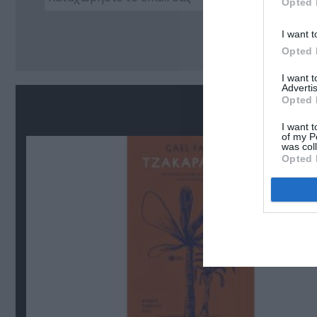
Opted 
Ακο
I want t
Opted 
I want 
Advertis
Opted 
Σ
I want t
of my P
was col
Opted 