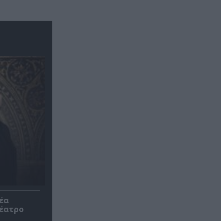
έα
θέατρο