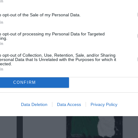
In
λουθήστε το Culturenow.gr
o opt-out of the Sale of my Personal Data.
In
to opt-out of processing my Personal Data for Targeted
ing.
In
χετικά Άρθρα
o opt-out of Collection, Use, Retention, Sale, and/or Sharing
ersonal Data that Is Unrelated with the Purposes for which it
lected.
In
CONFIRM
Data Deletion
Data Access
Privacy Policy