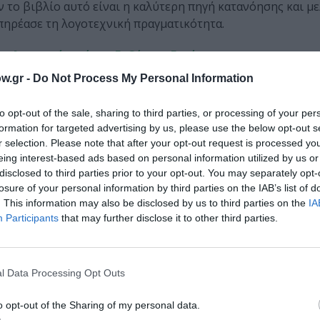
 το βιβλίο αυτό είναι η καλύτερη πηγή κατανόησης και μ
επηρέασε τη λογοτεχνική πραγματικότητα.
υκλοφορεί από τις Εκδόσεις Εστία.
w.gr -
Do Not Process My Personal Information
μάθετε πρώτοι όλες τις ειδήσεις
to opt-out of the sale, sharing to third parties, or processing of your per
ολιτισμό στο
Culturenow.gr
formation for targeted advertising by us, please use the below opt-out s
r selection. Please note that after your opt-out request is processed y
r
Δες
eing interest-based ads based on personal information utilized by us or
disclosed to third parties prior to your opt-out. You may separately opt-
losure of your personal information by third parties on the IAB’s list of
. This information may also be disclosed by us to third parties on the
IA
Participants
that may further disclose it to other third parties.
l Data Processing Opt Outs
νη και τον Πολιτισμό!
o opt-out of the Sharing of my personal data.