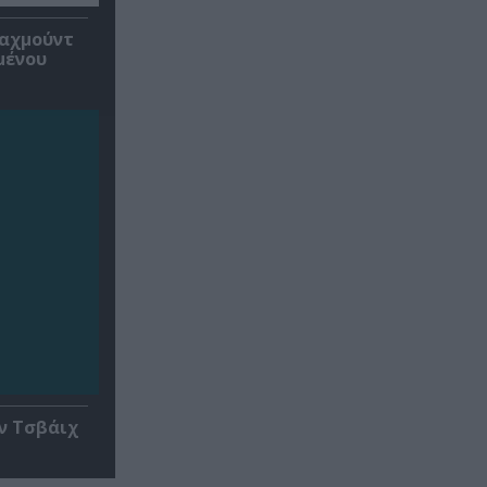
Μαχμούντ
μένου
ν Τσβάιχ