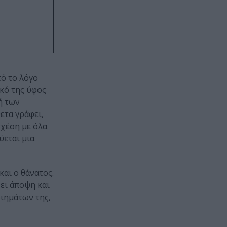
τό το λόγο
ικό της ύφος
ή των
ετα γράφει,
σχέση με όλα
ύεται μια
αι ο θάνατος.
ει άποψη και
οιημάτων της,