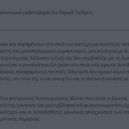
αστυνομικό μυθιστόρημα του Κορνέλ Γούλριτς
αν και παραμένουν στη σκιά του αυτόχειρα ποιητή γι’ αυ
ραστή του μεσοπολεμικού ρομαντισμού, μια ποιήτρια με δ
 λογοτεχνίας. Άλλωστε η ζωή της δεν συμβαδίζει με τη ζω
είναι η γυναίκα που ζει μέσα στη σκιά ενός έρωτα. Αντίθ
Γάλλους καταραμένους ποιητές. Όλα αυτά δεν έχουν καμιά 
οντες του νου της είναι ανοιχτοί και η νέα αυτή γυναίκα γε
ύο κεντρικούς λογοτεχνικούς άξονες που είναι ο έρωτας κ
ωνή της γυναίκας και μια εμβληματική φυσιογνωμία που έχ
νικότητα και οι λεπταίσθητες μουσικές αποχρώσεις των π
ιρετικής σημασίας.