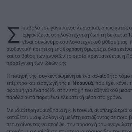
Σ
ύμβολο του γυναικείου λυρισμού, όπως αυτός 
Εμφανίζεται στη λογοτεχνική ζωή τη δεκαετία 1
είναι συνώνυμο του λογοτεχνικού μύθου μιας π
αισθαντική ποιητική της έκφραση όμως έχει όλα εκείνα
και το βάθος των εννοιών το οποίο πραγματεύεται η Π
προσέγγιση των ιδεών της.
Η ποίησή της, συγκεντρωμένη σε ένα καλαίσθητο τόμο
επίμετρο και εισαγωγή της κ.
Ντουνιά
, που έχει κάνει
αφορμή για ένα ταξίδι στην εποχή του αθηναϊκού μεσοπ
παρόλα αυτά παραμένει ελκυστική μέσα στο χρόνο.
Με ιδιαίτερη ευαισθησία η κ. Ντουνιά, αναπληρώτρια
καταθέτει μια φιλολογική μελέτη εστιάζοντας σε ποιο
πετυχαίνοντας να στρέψει την προσοχή του αναγνώστη
εποχής, μια ευαίσθητη ποιήτρια, ο κόσμος δεν την πε