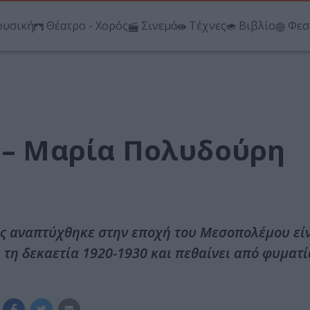
υσική
Θέατρο - Χορός
Σινεμά
Τέχνες
Βιβλίο
Φεσ
α – Μαρία Πολυδούρη
ός αναπτύχθηκε στην εποχή του Μεσοπολέμου εί
 τη δεκαετία 1920-1930 και πεθαίνει από φυματ