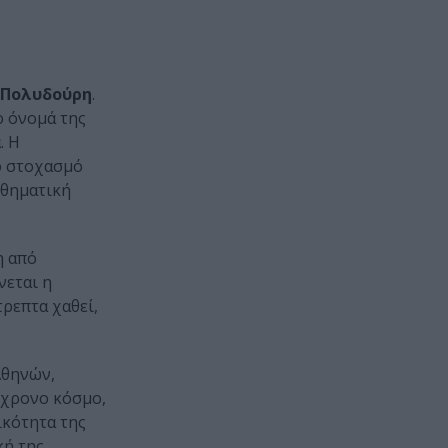
 Πολυδούρη
.
ο όνομά της
. Η
το στοχασμό
σθηματική
η από
νεται η
ρεπτα χαθεί,
Αθηνών,
γχρονο κόσμο,
ικότητα της
κή της