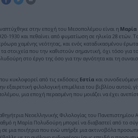
αναπτύχθηκε στην εποχή του Μεσοπολέμου είναι η
Μαρία
920-1930 και πεθαίνει από φυματίωση σε ηλικία 28 ετών. Τ
ρόωρα χαμένης νεότητας, και ενός καταδικασμένου έρωτα
 τα στοιχεία που την καθιστούν σημαντική, όχι τόσο για 
ολυδούρη στο έργο της όσο για την αγνότητα και τη συναι
 που κυκλοφορεί από τις εκδόσεις
Εστία
και συνοδευόμεν
 την εξαιρετική φιλολογική επιμέλεια του βιβλίου αυτού, γί
ολέμου, μια εποχή περασμένη που μοιάζει να έχει ανεπίστ
 καθηγήτρια Νεοελληνικής Φιλολογίας του Πανεπιστημίου 
 βαθμό η Μαρία Πολυδούρη μπορεί να διαβαστεί από το σύ
 σε μια ποιήτρια που ενώ υπήρξε μια ακτινοβόλα προσωπ
ριέβαλλε με το ανάλογο ενδιαφέρον ίσως επειδή η προσωπι