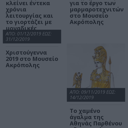
κλείνει έντεκα
για το έργο των
χρόνια
μαρμαροτεχνιτών
λειτουργίας και
στο Μουσείο
το γιορτάζει με
Ακρόπολης
μοναδικές
δράσεις
ΑΠΟ: 01/12/2019 ΕΩΣ:
31/12/2019
Χριστούγεννα
2019 στο Μουσείο
Ακρόπολης
ΑΠΟ: 09/11/2019 ΕΩΣ:
14/12/2019
Το χαμένο
άγαλμα της
Αθηνάς Παρθένου