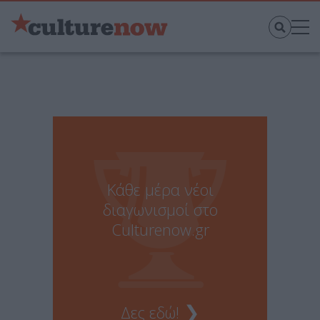
Κάθε μέρα νέοι
διαγωνισμοί στο
Culturenow.gr
❯
Δες εδώ!