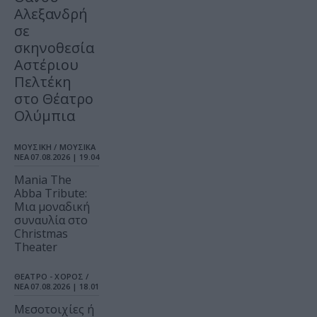
Αλεξανδρή
σε
σκηνοθεσία
Αστέριου
Πελτέκη
στο Θέατρο
Ολύμπια
ΜΟΥΣΙΚΗ / ΜΟΥΣΙΚΑ
ΝΕΑ
07.08.2026 | 19.04
Mania The
Abba Tribute:
Μια μοναδική
συναυλία στο
Christmas
Theater
ΘΕΑΤΡΟ - ΧΟΡΟΣ /
ΝΕΑ
07.08.2026 | 18.01
Μεσοτοιχίες ή