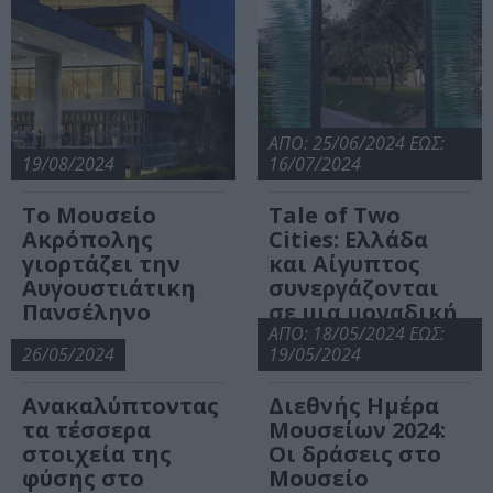
ΑΠΟ: 25/06/2024 ΕΩΣ:
19/08/2024
16/07/2024
Το Μουσείο
Tale of Two
Ακρόπολης
Cities: Ελλάδα
γιορτάζει την
και Αίγυπτος
Αυγουστιάτικη
συνεργάζονται
Πανσέληνο
σε μια μοναδική
έκθεση
ΑΠΟ: 18/05/2024 ΕΩΣ:
26/05/2024
19/05/2024
Ανακαλύπτοντας
Διεθνής Ημέρα
τα τέσσερα
Μουσείων 2024:
στοιχεία της
Οι δράσεις στο
φύσης στο
Μουσείο