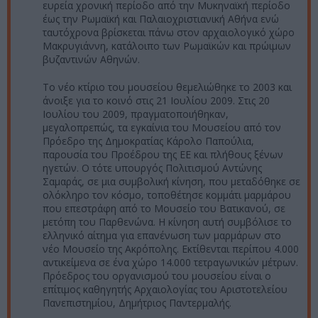
ευρεία χρονική περίοδο από την Μυκηναϊκή περίοδο
έως την Ρωμαϊκή και Παλαιοχριστιανική Αθήνα ενώ
ταυτόχρονα βρίσκεται πάνω στον αρχαιολογικό χώρο
Μακρυγιάννη, κατάλοιπο των Ρωμαϊκών και πρώιμων
βυζαντινών Αθηνών.
Το νέο κτίριο του μουσείου θεμελιώθηκε το 2003 και
άνοιξε για το κοινό στις 21 Ιουλίου 2009. Στις 20
Ιουλίου του 2009, πραγματοποιήθηκαν,
μεγαλοπρεπώς, τα εγκαίνια του Μουσείου από τον
Πρόεδρο της Δημοκρατίας Κάρολο Παπούλια,
παρουσία του Προέδρου της ΕΕ και πλήθους ξένων
ηγετών. Ο τότε υπουργός Πολιτισμού Αντώνης
Σαμαράς, σε μια συμβολική κίνηση, που μεταδόθηκε σε
ολόκληρο τον κόσμο, τοποθέτησε κομμάτι μαρμάρου
που επεστράφη από το Μουσείο του Βατικανού, σε
μετόπη του Παρθενώνα. Η κίνηση αυτή συμβόλισε το
ελληνικό αίτημα για επανένωση των μαρμάρων στο
νέο Μουσείο της Ακρόπολης. Εκτίθενται περίπου 4.000
αντικείμενα σε ένα χώρο 14.000 τετραγωνικών μέτρων.
Πρόεδρος του οργανισμού του μουσείου είναι ο
επίτιμος καθηγητής Αρχαιολογίας του Αριστοτελείου
Πανεπιστημίου, Δημήτριος Παντερμαλής.