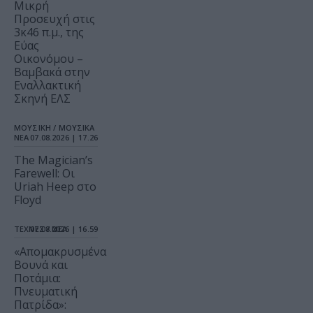
Μικρή
Προσευχή στις
3κ46 π.μ., της
Εύας
Οικονόμου –
Βαμβακά στην
Εναλλακτική
Σκηνή ΕΛΣ
ΜΟΥΣΙΚΗ / ΜΟΥΣΙΚΑ
ΝΕΑ
07.08.2026 | 17.26
The Magician’s
Farewell: Οι
Uriah Heep στο
Floyd
ΤΕΧΝΕΣ / ΝΕΑ
07.08.2026 | 16.59
«Απομακρυσμένα
Βουνά και
Ποτάμια:
Πνευματική
Πατρίδα»: