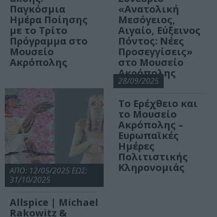
Παγκόσμια
«Ανατολική
Ημέρα Ποίησης
Μεσόγειος,
με το Τρίτο
Αιγαίο, Εύξεινος
Πρόγραμμα στο
Πόντος: Νέες
Μουσείο
Προσεγγίσεις»
Ακρόπολης
στο Μουσείο
Ακρόπολης
28/09/2025
Το Ερέχθειο και
το Μουσείο
Ακρόπολης –
Ευρωπαϊκές
Ημέρες
Πολιτιστικής
Κληρονομιάς
ΑΠΟ: 12/05/2025 ΕΩΣ:
31/10/2025
Allspice | Michael
Rakowitz &