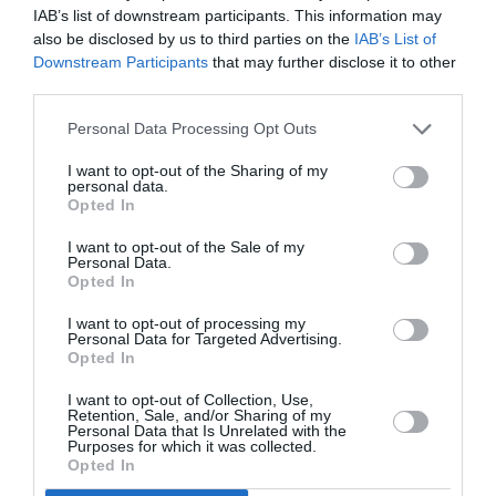
IAB’s list of downstream participants. This information may
also be disclosed by us to third parties on the
IAB’s List of
Downstream Participants
that may further disclose it to other
third parties.
Personal Data Processing Opt Outs
ΑΠΟ: 27/05/2023 ΕΩΣ:
I want to opt-out of the Sharing of my
20/06/2023
28/05/2023
personal data.
Opted In
Μουσείο
Το Μουσείο
I want to opt-out of the Sale of my
Ακρόπολης: Ένα
Ακρόπολης
Personal Data.
Opted In
μουσικό
συμμετέχει στις
αφιέρωμα στην
Πράσινες
I want to opt-out of processing my
μελοποιημένη
Πολιτιστικές
Personal Data for Targeted Advertising.
ελληνική ποίηση
Διαδρομές 2023
Opted In
για τα γενέθλια
I want to opt-out of Collection, Use,
του μουσείου
Retention, Sale, and/or Sharing of my
18/05/2023
Personal Data that Is Unrelated with the
Purposes for which it was collected.
Opted In
Το Μουσείο