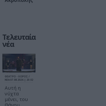
Ακρόπολης
Τελευταία
νέα
ΘΕΑΤΡΟ - ΧΟΡΟΣ /
ΝΕΑ
07.08.2026 | 20.02
Αυτή η
νύχτα
μένει, του
Θάνου