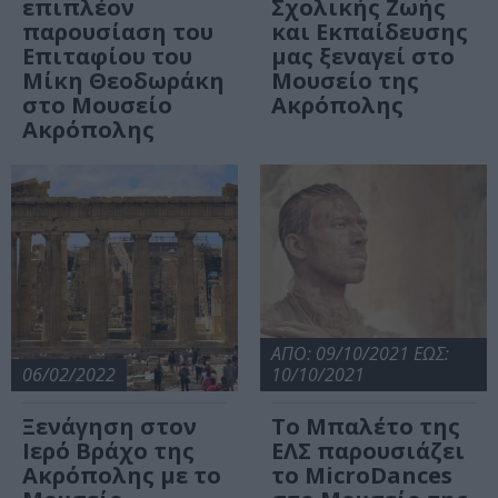
επιπλέον
Σχολικής Ζωής
παρουσίαση του
και Εκπαίδευσης
Επιταφίου του
μας ξεναγεί στο
Μίκη Θεοδωράκη
Μουσείο της
στο Μουσείο
Ακρόπολης
Ακρόπολης
ΑΠΟ: 09/10/2021 ΕΩΣ:
06/02/2022
10/10/2021
Ξενάγηση στον
Το Μπαλέτο της
Ιερό Βράχο της
ΕΛΣ παρουσιάζει
Ακρόπολης με το
το MicroDances