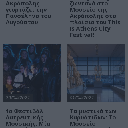
Ακρόπολης
ζωντανά στo
γιορτάζει την
Μουσείο της
Πανσέληνο του
Ακρόπολης στο
Αυγούστου
πλαίσιο του This
Is Athens City
Festival!
20/04/2022
01/04/2022
1ο Φεστιβάλ
Tα μυστικά των
Λατρευτικής
Καρυάτιδων: To
Μουσικής: Μία
Μουσείο