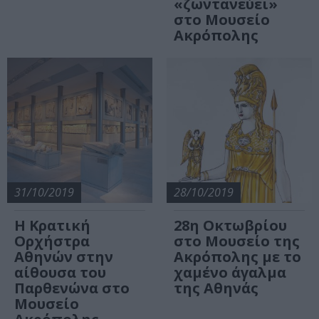
«ζωντανεύει»
στο Μουσείο
Ακρόπολης
31/10/2019
28/10/2019
Η Κρατική
28η Οκτωβρίου
Ορχήστρα
στο Μουσείο της
Αθηνών στην
Ακρόπολης με το
αίθουσα του
χαμένο άγαλμα
Παρθενώνα στο
της Αθηνάς
Μουσείο