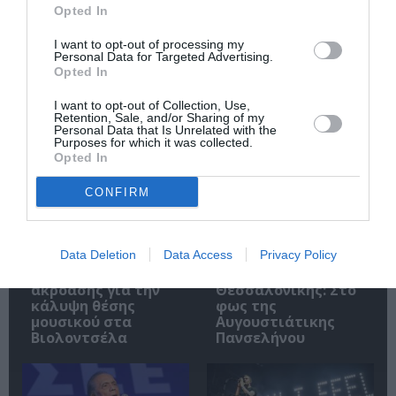
Ακολουθήστε το Culturenow.gr
Opted In
I want to opt-out of processing my
Personal Data for Targeted Advertising.
Opted In
Σχετικά Άρθρα
I want to opt-out of Collection, Use,
Retention, Sale, and/or Sharing of my
Personal Data that Is Unrelated with the
Purposes for which it was collected.
Opted In
CONFIRM
Data Deletion
Data Access
Privacy Policy
Εθνική Λυρική
Αρχαιολογικό
Σκηνή: Ανακοίνωση
Μουσείο
ακρόασης για την
Θεσσαλονίκης: Στο
κάλυψη θέσης
φως της
μουσικού στα
Αυγουστιάτικης
Βιολοντσέλα
Πανσελήνου