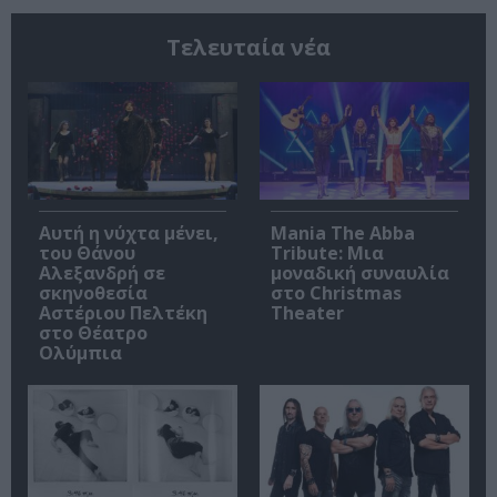
Τελευταία νέα
Αυτή η νύχτα μένει,
Mania The Abba
του Θάνου
Tribute: Μια
Αλεξανδρή σε
μοναδική συναυλία
σκηνοθεσία
στο Christmas
Αστέριου Πελτέκη
Theater
στο Θέατρο
Ολύμπια