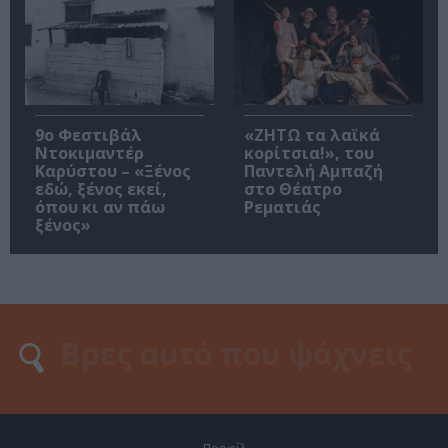
9ο Φεστιβάλ
«ΖΗΤΩ τα λαϊκά
Ντοκιμαντέρ
κορίτσια!», του
Καρύστου – «Ξένος
Παντελή Αμπαζή
εδώ, ξένος εκεί,
στο Θέατρο
όπου κι αν πάω
Ρεματιάς
ξένος»