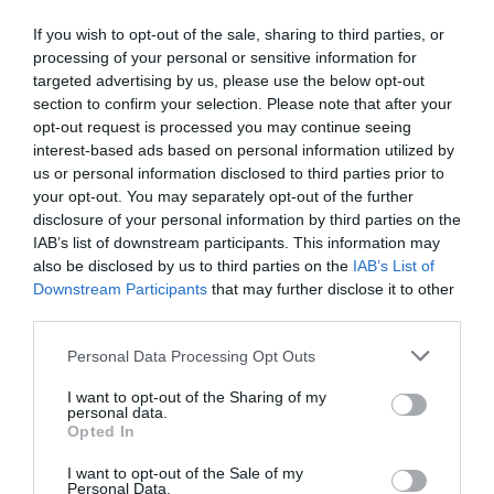
Δείτε όλα τα
τελευταία νέα
για την Τέχνη και τον
If you wish to opt-out of the sale, sharing to third parties, or
Πολιτισμό στο
Culturenow.gr
processing of your personal or sensitive information for
targeted advertising by us, please use the below opt-out
Νέοι Διαγωνισμοί
❯
section to confirm your selection. Please note that after your
opt-out request is processed you may continue seeing
interest-based ads based on personal information utilized by
Tags
us or personal information disclosed to third parties prior to
your opt-out. You may separately opt-out of the further
ΔΡΑΣΤΗΡΙΟΤΗΤΕΣ ΓΙΑ ΠΑΙΔΙΑ
ΜΟΥΣΕΙΟ ΑΚΡΟΠΟΛΗΣ
disclosure of your personal information by third parties on the
ΜΟΥΣΕΙΟ ΣΧΟΛΙΚΗΣ ΖΩΗΣ ΚΑΙ ΕΚΠΑΙΔΕΥΣΗΣ
ΞΕΝΑΓΗΣΕΙΣ
IAB’s list of downstream participants. This information may
also be disclosed by us to third parties on the
IAB’s List of
Downstream Participants
that may further disclose it to other
Newsletter
third parties.
Κάθε βδομάδα στο e-mail σας τα τελευταία νέα για
Personal Data Processing Opt Outs
την Τέχνη και τον Πολιτισμό!
I want to opt-out of the Sharing of my
personal data.
Opted In
I want to opt-out of the Sale of my
Personal Data.