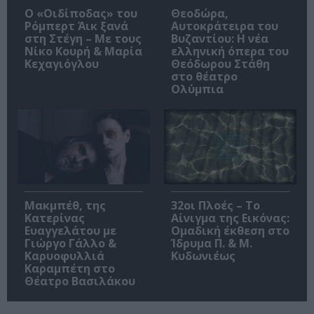
O «Οιδίποδας» του
Θεοδώρα,
Ρόμπερτ Άικ ξανά
Αυτοκράτειρα του
στη Στέγη – Με τους
Βυζαντίου: Η νέα
Νίκο Κουρή & Μαρία
ελληνική όπερα του
Κεχαγιόγλου
Θεόδωρου Στάθη
στο θέατρο
Ολύμπια
Μακμπέθ, της
32οι Πλοές – Το
Κατερίνας
Αίνιγμα της Εικόνας:
Ευαγγελάτου με
Ομαδική έκθεση στο
Γιώργο Γάλλο &
Ίδρυμα Π. & Μ.
Καρυοφυλλιά
Κυδωνιέως
Καραμπέτη στο
Θέατρο Βασιλάκου