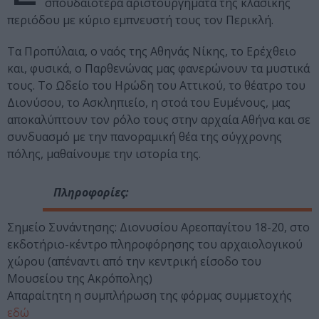
σπουδαιότερα αριστουργήματα της κλασικής
περιόδου με κύριο εμπνευστή τους τον Περικλή.
Tα Προπύλαια, ο ναός της Αθηνάς Νίκης, το Ερέχθειο
και, φυσικά, ο Παρθενώνας μας φανερώνουν τα μυστικά
τους. Το Ωδείο του Ηρώδη του Αττικού, το θέατρο του
Διονύσου, το Ασκληπιείο, η στοά του Ευμένους, μας
αποκαλύπτουν τον ρόλο τους στην αρχαία Αθήνα και σε
συνδυασμό με την πανοραμική θέα της σύγχρονης
πόλης, μαθαίνουμε την ιστορία της.
Πληροφορίες:
Σημείο Συνάντησης: Διονυσίου Αρεοπαγίτου 18-20, στο
εκδοτήριο-κέντρο πληροφόρησης του αρχαιολογικού
χώρου (απέναντι από την κεντρική είσοδο του
Μουσείου της Ακρόπολης)
Απαραίτητη η συμπλήρωση της φόρμας συμμετοχής
εδώ