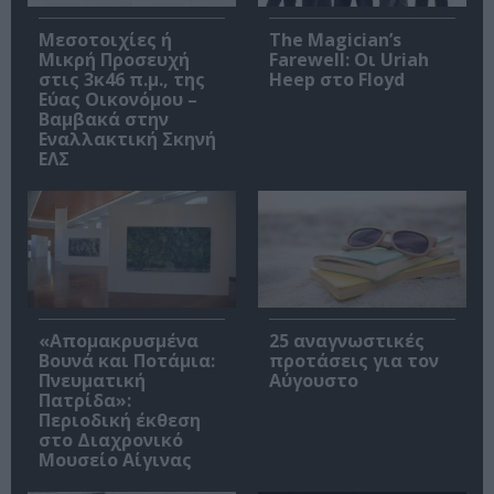
Μεσοτοιχίες ή
The Magician’s
Μικρή Προσευχή
Farewell: Οι Uriah
στις 3κ46 π.μ., της
Heep στο Floyd
Εύας Οικονόμου –
Βαμβακά στην
Εναλλακτική Σκηνή
ΕΛΣ
«Απομακρυσμένα
25 αναγνωστικές
Βουνά και Ποτάμια:
προτάσεις για τον
Πνευματική
Αύγουστο
Πατρίδα»:
Περιοδική έκθεση
στο Διαχρονικό
Μουσείο Αίγινας