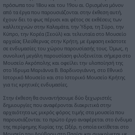
πρόσωπα του 18ου και του 19ου αι. Ορισμένα μόνον
από τα έργα που παρουσιάζονται στην έκθεση αυτή,
έχουν δει το φως πέρυσι και φέτος σε εκθέσεις των
καλλιτεχνών στην Καλαμάτα, την Ύδρα, τη Σύρο, την
Κύπρο, την Κορέα (Σεούλ) και τελευταία στο Μουσείο
αρχαίας Ελεύθερνας στην Κρήτη, με έμφαση εκάστοτε
σε ενδυμασίες του χώρου παρουσίασής τους. Όμως, η
συνολική μεγάλη παρουσίαση φιλοξενείται σήμερα στο
Μουσείο Ακρόπολης και οφείλει την υλοποίησή της
στο Ίδρυμα Μαριάννα Β. Βαρδινογιάννη, στο Εθνικό
Ιστορικό Μουσείο και στο Ιστορικό Μουσείο Κρήτης
για τις κρητικές ενδυμασίες.
Στην έκθεση θα συναντήσουμε δύο ξεχωριστές
δημιουργίες που αναφέρονται διακριτικά στην
αρχαιότητα ως μικρός φόρος τιμής στα μουσεία που
παρουσιάζονται: το πρώτο έργο αναφέρεται στο ένδυμα
της περίφημης Κυρίας της Ωξέρ, η οποία εκτίθεται στο
Μουσείο του Λούβρου στο Παρίσι και συγκρίνεται με