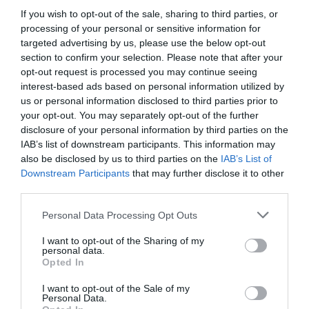
τελευταίας εισόδου: 16:30 | Παρασκευή, 09:00 - 22:00,
If you wish to opt-out of the sale, sharing to third parties, or
ώρα τελευταίας εισόδου: 21:30 | Σάββατο & Κυριακή,
processing of your personal or sensitive information for
09:00 - 20:00, ώρα τελευταίας εισόδου: 19:30
targeted advertising by us, please use the below opt-out
section to confirm your selection. Please note that after your
Τοποθεσία:
opt-out request is processed you may continue seeing
interest-based ads based on personal information utilized by
Μουσείο Ακρόπολης - Αίθουσα Περιοδικών Εκθέσεων,
us or personal information disclosed to third parties prior to
Διονυσίου Αρεοπαγίτου 15, Αθήνα
your opt-out. You may separately opt-out of the further
disclosure of your personal information by third parties on the
Μουσείο Ακρόπολης
IAB’s list of downstream participants. This information may
also be disclosed by us to third parties on the
IAB’s List of
Eισιτήρια:
Downstream Participants
that may further disclose it to other
third parties.
Είσοδος Ελεύθερη (Απαραίτητη προϋπόθεση η έκδοση
εισιτηρίου ελεύθερης εισόδου από τα ταμεία
Personal Data Processing Opt Outs
εισιτηρίων του Μουσείου)
I want to opt-out of the Sharing of my
Πληροφορίες / Κρατήσεις:
personal data.
Opted In
Τηλ.: 210 900 0900 |
theacropolismuseum.gr
I want to opt-out of the Sale of my
Personal Data.