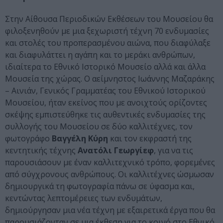
Στην Αίθουσα Περιοδικών Εκθέσεων του Μουσείου θα
φιλοξενηθούν με μια ξεχωριστή τέχνη 70 ενδυμασίες
και στολές του προπερασμένου αιώνα, που διαφύλαξε
και διαφυλάττει η αγάπη και το μεράκι ανθρώπων,
ιδιαίτερα το Εθνικό Ιστορικό Μουσείο αλλά και άλλα
Μουσεία της χώρας. Ο αείμνηστος Ιωάννης Μαζαράκης
– Αινιάν, Γενικός Γραμματέας του Εθνικού Ιστορικού
Μουσείου, ήταν εκείνος που με ανοιχτούς ορίζοντες
σκέψης εμπιστεύθηκε τις αυθεντικές ενδυμασίες της
συλλογής του Μουσείου σε δύο καλλιτέχνες, τον
φωτογράφο
Βαγγέλη Κύρη
και τον εκφραστή της
κεντητικής τέχνης
Ανατόλι Γεωργίεφ
, για να τις
παρουσιάσουν με έναν καλλιτεχνικό τρόπο, φορεμένες
από σύγχρονους ανθρώπους. Οι καλλιτέχνες ώσμωσαν
δημιουργικά τη φωτογραφία πάνω σε ύφασμα και,
κεντώντας λεπτομέρειες των ενδυμάτων,
δημιούργησαν μια νέα τέχνη με εξαιρετικά έργα που θα
παρουσιάζονταν σε μια έκθεση για το κοινό στο Εθνικό