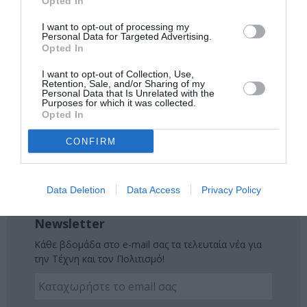
Ακολουθήστε το Culturenow.gr στο
Google News
και
Opted In
μάθετε πρώτοι όλες τις ειδήσεις
I want to opt-out of processing my
Personal Data for Targeted Advertising.
Δείτε όλα τα
τελευταία νέα
για την Τέχνη και τον
Opted In
Πολιτισμό στο
Culturenow.gr
I want to opt-out of Collection, Use,
Retention, Sale, and/or Sharing of my
Personal Data that Is Unrelated with the
Νέοι Διαγωνισμοί
❯
Purposes for which it was collected.
Opted In
Tags
CONFIRM
ΔΩΡΕΑΝ ΕΚΔΗΛΩΣΕΙΣ
ΕΙΚΑΣΤΙΚΕΣ ΕΚΘΕΣΕΙΣ
ΟΜΑΔΙΚΕΣ ΕΚΘΕΣΕΙΣ
ΦΩΤΟΓΡΑΦΙΑ
Data Deletion
Data Access
Privacy Policy
Newsletter
Κάθε βδομάδα στο e-mail σας τα τελευταία νέα για
την Τέχνη και τον Πολιτισμό!