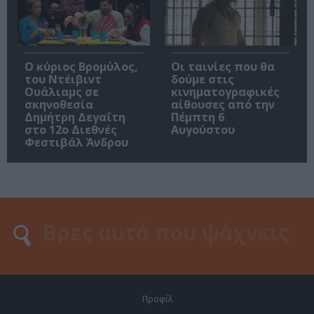
O κύριος Βρομύλος,
Οι ταινίες που θα
του Ντέιβιντ
δούμε στις
Ουάλιαμς σε
κινηματογραφικές
σκηνοθεσία
αίθουσες από την
Δημήτρη Δεγαΐτη
Πέμπτη 6
στο 12ο Διεθνές
Αυγούστου
Φεστιβάλ Άνδρου
Προφίλ