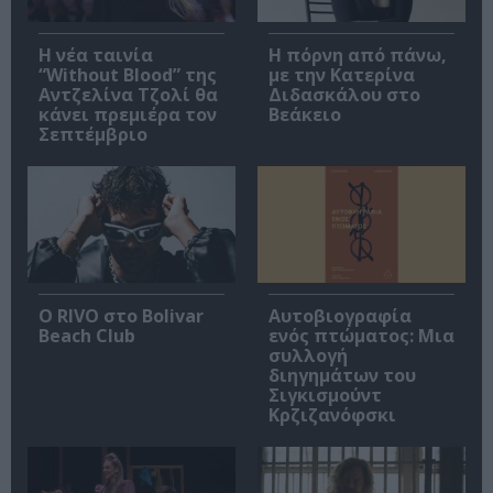
Η νέα ταινία
Η πόρνη από πάνω,
“Without Blood” της
με την Κατερίνα
Αντζελίνα Τζολί θα
Διδασκάλου στο
κάνει πρεμιέρα τον
Βεάκειο
Σεπτέμβριο
Ο RIVO στο Bolivar
Αυτοβιογραφία
Beach Club
ενός πτώματος: Μια
συλλογή
διηγημάτων του
Σιγκισμούντ
Κρζιζανόφσκι