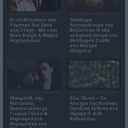
O «Οιδίποδας» του
Θεοδώρα,
Ρόμπερτ Άικ ξανά
Αυτοκράτειρα του
στη Στέγη – Με τους
Βυζαντίου: Η νέα
Νίκο Κουρή & Μαρία
ελληνική όπερα του
Κεχαγιόγλου
Θεόδωρου Στάθη
στο θέατρο
Ολύμπια
Μακμπέθ, της
32οι Πλοές – Το
Κατερίνας
Αίνιγμα της Εικόνας:
Ευαγγελάτου με
Ομαδική έκθεση στο
Γιώργο Γάλλο &
Ίδρυμα Π. & Μ.
Καρυοφυλλιά
Κυδωνιέως
Καραμπέτη στο