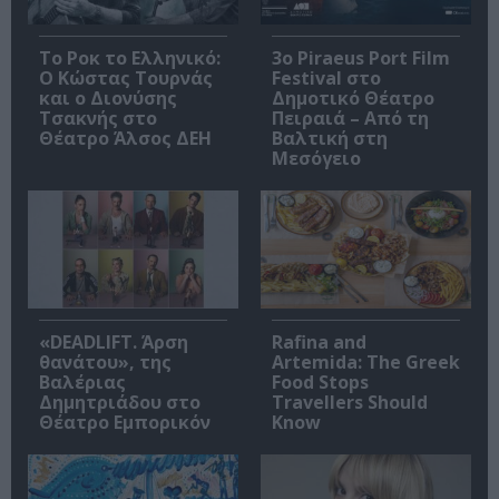
Το Ροκ το Ελληνικό:
3o Piraeus Port Film
Ο Κώστας Τουρνάς
Festival στο
και ο Διονύσης
Δημοτικό Θέατρο
Τσακνής στο
Πειραιά – Από τη
Θέατρο Άλσος ΔΕΗ
Βαλτική στη
Μεσόγειο
«DEADLIFT. Άρση
Rafina and
θανάτου», της
Artemida: The Greek
Βαλέριας
Food Stops
Δημητριάδου στο
Travellers Should
Θέατρο Εμπορικόν
Know