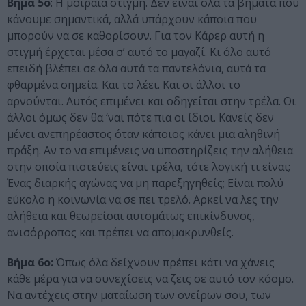
Βήμα 5ο
: Η μοιραία στιγμή. Δεν είναι όλα τα βήματα που
κάνουμε σημαντικά, αλλά υπάρχουν κάποια που
μπορούν να σε καθορίσουν. Για τον Κάρερ αυτή η
στιγμή έρχεται μέσα σ’ αυτό το μαγαζί. Κι όλο αυτό
επειδή βλέπει σε όλα αυτά τα παντελόνια, αυτά τα
φθαρμένα σημεία. Και το λέει. Και οι άλλοι το
αρνούνται. Αυτός επιμένει και οδηγείται στην τρέλα. Οι
άλλοι όμως δεν θα ‘ναι πότε πια οι ίδιοι. Κανείς δεν
μένει ανεπηρέαστος όταν κάποιος κάνει μια αληθινή
πράξη. Αν το να επιμένεις να υποστηρίζεις την αλήθεια
στην οποία πιστεύεις είναι τρέλα, τότε λογική τι είναι;
Ένας διαρκής αγώνας να μη παρεξηγηθείς; Είναι πολύ
εύκολο η κοινωνία να σε πει τρελό. Αρκεί να λες την
αλήθεια και θεωρείσαι αυτομάτως επικίνδυνος,
ανισόρροπος και πρέπει να απομακρυνθείς.
Βήμα 6ο:
Όπως όλα δείχνουν πρέπει κάτι να χάνεις
κάθε μέρα για να συνεχίσεις να ζεις σε αυτό τον κόσμο.
Να αντέχεις στην ματαίωση των ονείρων σου, των