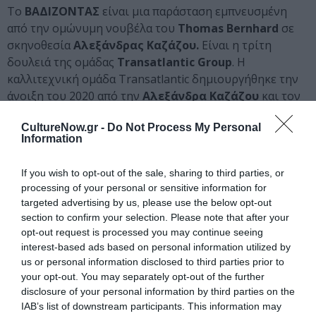
Το
ΒΑΔΙΖΟΝΤΑΣ
είναι μια παράσταση εμπνευσμένη
από την ομώνυμη νουβέλα του
Thomas Bernhard
σε
σκηνοθεσία
Αλεξάνδρας Καζάζου.
Είναι η τρίτη
δουλειά της ομάδας
Transatlantic Group
. Η
καλλιτεχνική ομάδα Transatlantic δημιουργήθηκε την
άνοιξη του 2020 από την
Αλεξάνδρα Καζάζου
και τον
Karol Jarek
. Η δραστηριότητα της ομάδας είναι
CultureNow.gr -
Do Not Process My Personal
καλλιτεχνικού, εκπαιδευτικού, ερευνητικού, και
Information
κοινωνικού χαρακτήρα. Η μεγάλη επιθυμία ήταν να
υπάρξει ένας χώρος που να ευνοεί τη δημιουργία, την
If you wish to opt-out of the sale, sharing to third parties, or
ανάπτυξη και προώθηση σύγχρονων και πειραματικών
processing of your personal or sensitive information for
μεθόδων στον τομέα του θεάτρου, του χορού, της
targeted advertising by us, please use the below opt-out
μουσικής και της καλλιτεχνικής εκπαίδευσης. Επίσης, η
section to confirm your selection. Please note that after your
ομάδα θέλει να ερευνήσει προς την κατεύθυνση μίας
opt-out request is processed you may continue seeing
αλληλοσυμπληρωματικής τέχνης όπου η βασική της
interest-based ads based on personal information utilized by
us or personal information disclosed to third parties prior to
αρχή είναι η αναγνώριση όλων των καλλιτεχνικών
your opt-out. You may separately opt-out of the further
ειδών, μορφών και μέσων, ως αυτόνομους και ισάξιους
disclosure of your personal information by third parties on the
συνεργάτες.
IAB’s list of downstream participants. This information may