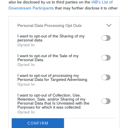
also be disclosed by us to third parties on the
IAB’s List of
Το απόσπασμα της αρχής είναι από τη μετάφραση του
Downstream Participants
that may further disclose it to other
Αντώνη Γαλέου.
third parties.
***
Personal Data Processing Opt Outs
Πρεμιέρα: 31.03.2025
I want to opt-out of the Sharing of my
personal data.
Παραστάσεις κάθε Δευτέρα και Τρίτη στις 21.00
Opted In
Στο Θέατρο Δίπυλον
I want to opt-out of the Sale of my
Personal Data.
Photo Credit: © Karol Jarek
Opted In
Διαβάστε επίσης:
I want to opt-out of processing my
Personal Data for Targeted Advertising.
Opted In
Βαδίζοντας, του Τόμας Μπέρνχαρντ σε σκηνοθεσία
Αλεξάνδρας Καζάζου στο Θέατρο Δίπυλον
I want to opt-out of Collection, Use,
Retention, Sale, and/or Sharing of my
Personal Data that Is Unrelated with the
Ακολουθήστε το Culturenow.gr στο
Google News
και
Purposes for which it was collected.
μάθετε πρώτοι όλες τις ειδήσεις
Opted In
Δείτε όλα τα
τελευταία νέα
για την Τέχνη και τον
CONFIRM