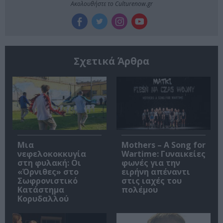
Ακολουθήστε το Culturenow.gr
Σχετικά Άρθρα
Μια
Mothers – A Song for
νεφελοκοκκυγία
Wartime: Γυναικείες
στη φυλακή: Οι
φωνές για την
«Όρνιθες» στο
ειρήνη απέναντι
Σωφρονιστικό
στις ιαχές του
Κατάστημα
πολέμου
Κορυδαλλού