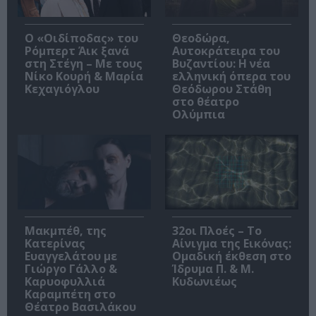
O «Οιδίποδας» του
Θεοδώρα,
Ρόμπερτ Άικ ξανά
Αυτοκράτειρα του
στη Στέγη – Με τους
Βυζαντίου: Η νέα
Νίκο Κουρή & Μαρία
ελληνική όπερα του
Κεχαγιόγλου
Θεόδωρου Στάθη
στο θέατρο
Ολύμπια
Μακμπέθ, της
32οι Πλοές – Το
Κατερίνας
Αίνιγμα της Εικόνας:
Ευαγγελάτου με
Ομαδική έκθεση στο
Γιώργο Γάλλο &
Ίδρυμα Π. & Μ.
Καρυοφυλλιά
Κυδωνιέως
Καραμπέτη στο
Θέατρο Βασιλάκου