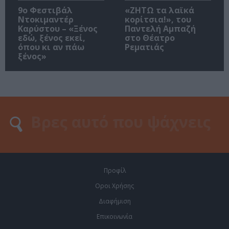
9ο Φεστιβάλ
«ΖΗΤΩ τα λαϊκά
Ντοκιμαντέρ
κορίτσια!», του
Καρύστου – «Ξένος
Παντελή Αμπαζή
εδώ, ξένος εκεί,
στο Θέατρο
όπου κι αν πάω
Ρεματιάς
ξένος»
Προφίλ
Οροι Χρήσης
Διαφήμιση
Επικοινωνία