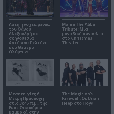
Αυτή η νύχτα μένει,
Mania The Abba
του Θάνου
Tribute: Μια
Αλεξανδρή σε
μοναδική συναυλία
σκηνοθεσία
στο Christmas
Αστέριου Πελτέκη
Theater
στο Θέατρο
Ολύμπια
Μεσοτοιχίες ή
The Magician’s
Μικρή Προσευχή
Farewell: Οι Uriah
στις 3κ46 π.μ., της
Heep στο Floyd
Εύας Οικονόμου –
Βαμβακά στην