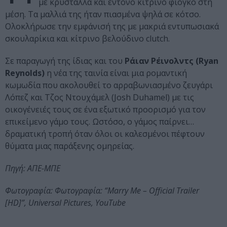
με κρύσταλλα και έντονο κίτρινο φιόγκο στη
μέση. Τα μαλλιά της ήταν πιασμένα ψηλά σε κότσο.
Ολοκλήρωσε την εμφάνισή της με μακριά εντυπωσιακά
σκουλαρίκια και κίτρινο βελούδινο clutch.
Σε παραγωγή της ίδιας και του
Ράιαν Ρέινολντς (Ryan
Reynolds)
η νέα της ταινία είναι μια ρομαντική
κωμωδία που ακολουθεί το αρραβωνιασμένο ζευγάρι
Λόπεζ και Τζος Ντουχάμελ (Josh Duhamel) με τις
οικογένειές τους σε ένα εξωτικό προορισμό για τον
επικείμενο γάμο τους. Ωστόσο, ο γάμος παίρνει…
δραματική τροπή όταν όλοι οι καλεσμένοι πέφτουν
θύματα μιας παράξενης ομηρείας.
Πηγή: ΑΠΕ-ΜΠΕ
Φωτογραφία: Φωτογραφία: “Marry Me – Official Trailer
[HD]”, Universal Pictures, YouTube