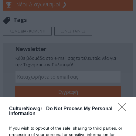
Νέοι Διαγωνισμοί
❯
Tags
ΚΩΜΩΔΙΑ - ΚΟΜΕΝΤΙ
ΞΕΝΕΣ ΤΑΙΝΙΕΣ
Newsletter
Κάθε βδομάδα στο e-mail σας τα τελευταία νέα για
την Τέχνη και τον Πολιτισμό!
Ακολουθήστε το Culturenow.gr
CultureNow.gr -
Do Not Process My Personal
Information
If you wish to opt-out of the sale, sharing to third parties, or
processing of your personal or sensitive information for