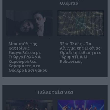
Ολύμπια
Μακμπέθ, της
32οι Πλοές – Το
Κατερίνας
Αίνιγμα της Εικόνας:
Ευαγγελάτου με
Ομαδική έκθεση στο
Γιώργο Γάλλο &
Ίδρυμα Π. & Μ.
Καρυοφυλλιά
Κυδωνιέως
Καραμπέτη στο
Θέατρο Βασιλάκου
Τελευταία νέα