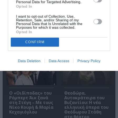
Εισπράξεις πάνω
Η νέα ταινία
Personal Data for Targeted Advertising.
από 1 δισ. δολάρια
“Without Blood” της
Opted In
για το “Spider-Man:
Αντζελίνα Τζολί θα
Brand New Day”
κάνει πρεμιέρα τον
I want to opt-out of Collection, Use,
Σεπτέμβριο
Retention, Sale, and/or Sharing of my
Personal Data that Is Unrelated with the
Purposes for which it was collected.
Opted In
CONFIRM
Δημοφιλή Άρθρα
Data Deletion
Data Access
Privacy Policy
O «Οιδίποδας» του
Θεοδώρα,
Ρόμπερτ Άικ ξανά
Αυτοκράτειρα του
στη Στέγη – Με τους
Βυζαντίου: Η νέα
Νίκο Κουρή & Μαρία
ελληνική όπερα του
Κεχαγιόγλου
Θεόδωρου Στάθη
στο θέατρο