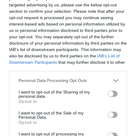
Σχετικά Άρθρα
targeted advertising by us, please use the below opt-out
section to confirm your selection. Please note that after your
opt-out request is processed you may continue seeing
interest-based ads based on personal information utilized by
us or personal information disclosed to third parties prior to
your opt-out. You may separately opt-out of the further
disclosure of your personal information by third parties on the
IAB’s list of downstream participants. This information may
Η Μισέλ Φάιφερ
Προβολές με
also be disclosed by us to third parties on the
IAB’s List of
αποκάλυψε ότι δεν
ελεύθερη είσοδο
Downstream Participants
that may further disclose it to other
θέλει να
στον Θερινό
third parties.
πρωταγωνιστήσει
Δημοτικό
ποτέ ξανά σε ταινία
Κινηματογράφο
Αγίας Παρασκευής |
Personal Data Processing Opt Outs
10-16/8
I want to opt-out of the Sharing of my
personal data.
Opted In
I want to opt-out of the Sale of my
Personal Data.
Opted In
I want to opt-out of processing my