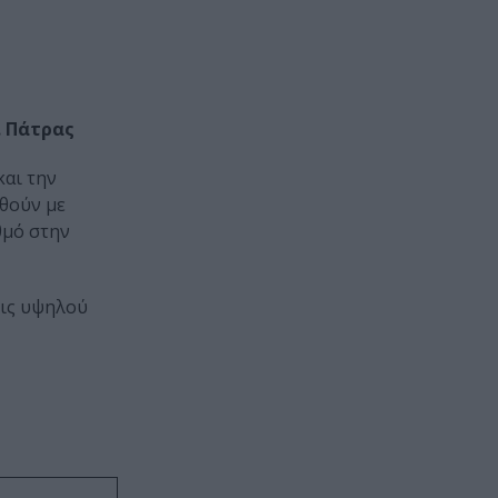
. Πάτρας
και την
θούν με
θμό στην
εις υψηλού