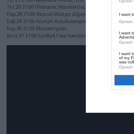
Opted 
Τετ.26 21:00 Πλάτανος Ναυπακτίας ΠΕΔ
Παρ.28 21:00 Θερινό Θέατρο Δήμου Πατρέων
I want t
Σαβ.29 21:00 Λουτρό Αιτωλοακαρνανίας ΠΕΔ
Opted 
Κυρ.30 21:00 Μοναστηράκι
I want 
Δευτ.31 21:00 Ερυθρά Γαία Λακόπετρα
Advertis
Opted 
I want t
of my P
was col
Opted 