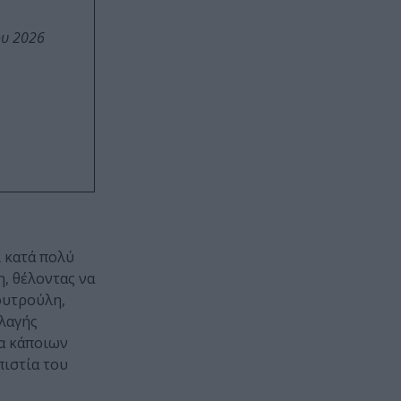
ου 2026
 κατά πολύ
, θέλοντας να
ουτρούλη,
λαγής
ία κάποιων
πιστία του