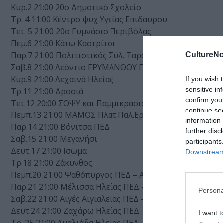
Κυρ.2 21:00 20ο Δημοτικό Σχολείο
Τρ. 4 11:00 Κέντρο ψυχ.Υγείας Επιδαύρου
Τετ. 5 21:00 20o Γυμνάσιο Περιβόλας
Πεμ.6 21:00 Κάτω Καστρίτσι
Παρ.7 21:00 Πολιτιστικός Σύλ. Ταραμπούρα
CultureNo
Σαβ.8 21:00 Λεόντιο ΕΡΥΜΑΝΘΟΥ ΠΕΔ
Κυρ.9 21:00 Λεχαινά Ηλείας
If you wish 
sensitive in
Τρ.11 21:00 Δροσιά
confirm you
Τετ.12 20:00 ΣΟΨΥ και Παμμικρασιατικός
continue se
Πεμπ.13 21:00 ΜΑΜΟΣ Πλατ.Παλ.Εργοστασίου
information 
Παρ.14 21:00 Βόνιτσα ΠΕΔ
further disc
Σαβ.15 21:00 Μεγανήσι
participants
Δευτ.17 21:00 Ισωμα
Downstream 
Τρ.18 21:00 Ζάκυνθος
Πεμπ.20 21:00 Ψαθόπυργος ΠΕΔ – Αναβολή
Παρ.21 21:00 Μέλισσα Ηλείας ΠΕΔ – Αναβολή
Persona
Σαβ.22 21:00 Αιγές Αιγιαλείας ΠΕΔ – Αναβολή
Δευτ.24 21:00 Ζαχάρω Ηλείας ΠΕΔ
I want t
Τρ. 25 21:00 Αμαλιάδα Ηλείας ΠΕΔ