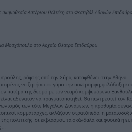
ε σκηνοθεσία Αστέριου Πελτέκη στο Φεστιβάλ Αθηνών Επιδαύρ
ωμά Μοσχόπουλο στο Αρχαίο Θέατρο Επιδαύρου
τρούλης, ράφτης από την Σύρα, καταφθάνει στην Αθήνα
ισμένος να ζητήσει σε γάμο την πανέμορφη, φιλόδοξη και
τον πατέρα της δεσμό με τον νεαρό κομψευόμενο Ξανθούλη
 είναι αδύνατον να πραγματοποιηθεί. Θα παντρευτεί τον Κ
ταγωνισμός των τότε Μεγάλων Δυνάμεων, η προθυμία συναλ
τοπικοί κομματάρχες, αλλάζουν στρατόπεδο, η ματαιοδοξ
ης πολιτικής, οι εκβιασμοί, τα σκάνδαλα και φυσικά η ευ
ς …