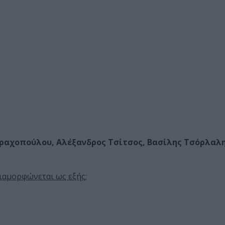
Βραχοπούλου, Αλέξανδρος Τσίτσος, Βασίλης Τσόρλαλη
ιαμορφώνεται ως εξής;