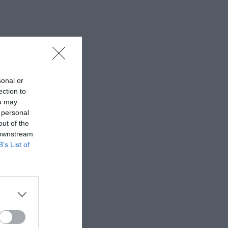
sonal or
ection to
ou may
 personal
out of the
 downstream
B’s List of