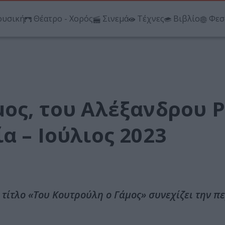
υσική
Θέατρο - Χορός
Σινεμά
Τέχνες
Βιβλίο
Φεσ
ος, του Αλέξανδρου Ρ
α – Ιούλιος 2023
ίτλο «Του Κουτρούλη ο Γάμος» συνεχίζει την πε