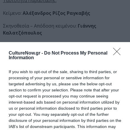
Ταυτότητα Παράστασης:
Κείμενο:
Αλέξανδρος
Ρίζος Ραγκαβής
Σκηνοθεσία – Απόδοση κειμένου:
Γιάννης
Καλατζόπουλος
Μουσική Ενορχήστρωση:
Δημήτρης Λέκκας –
Φίλιππος Περιστέρης
CultureNow.gr -
Do Not Process My Personal
Information
Χορογραφίες:
Κατερίνα Ανδριοπούλου
If you wish to opt-out of the sale, sharing to third parties, or
Σκηνικά – Κοστούμια:
Άννα Μαχαιριανάκη
processing of your personal or sensitive information for
targeted advertising by us, please use the below opt-out
section to confirm your selection. Please note that after your
Φωτογραφίες:
Νικόλας Κομίνης – Studio Kominis
opt-out request is processed you may continue seeing
interest-based ads based on personal information utilized by
Παίζουν:
us or personal information disclosed to third parties prior to
your opt-out. You may separately opt-out of the further
Γιάννης Βούρος, Τάνια Τρύπη, Κώστας
disclosure of your personal information by third parties on the
Φλωκατούλας, Γιώργος Γιαννόπουλος, Άγγελος
IAB’s list of downstream participants. This information may