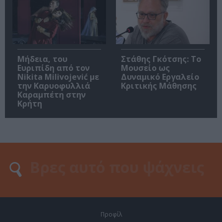
Μήδεια, του
Στάθης Γκότσης: Το
Ευριπίδη από τον
Μουσείο ως
Nikita Milivojević με
Δυναμικό Εργαλείο
την Καρυοφυλλιά
Κριτικής Μάθησης
Καραμπέτη στην
Κρήτη
Προφίλ