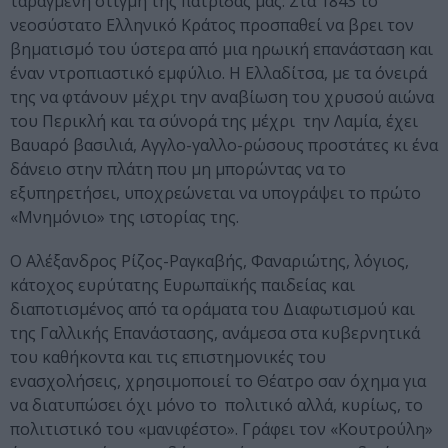
ταραγμένη στιγμή της πατρίδας μας: Στα 1843 το
νεοσύστατο Ελληνικό Κράτος προσπαθεί να βρει τον
βηματισμό του ύστερα από μια ηρωική επανάσταση και
έναν ντροπιαστικό εμφύλιο. Η Ελλαδίτσα, με τα όνειρά
της να φτάνουν μέχρι την αναβίωση του χρυσού αιώνα
του Περικλή και τα σύνορά της μέχρι την Λαμία, έχει
Βαυαρό βασιλιά, Αγγλο-γαλλο-ρώσους προστάτες κι ένα
δάνειο στην πλάτη που μη μπορώντας να το
εξυπηρετήσει, υποχρεώνεται να υπογράψει το πρώτο
«Μνημόνιο» της ιστορίας της.
Ο Αλέξανδρος Ρίζος-Ραγκαβής, Φαναριώτης, λόγιος,
κάτοχος ευρύτατης Ευρωπαϊκής παιδείας και
διαποτισμένος από τα οράματα του Διαφωτισμού και
της Γαλλικής Επανάστασης, ανάμεσα στα κυβερνητικά
του καθήκοντα και τις επιστημονικές του
ενασχολήσεις, χρησιμοποιεί το Θέατρο σαν όχημα για
να διατυπώσει όχι μόνο το πολιτικό αλλά, κυρίως, το
πολιτιστικό του «μανιφέστο». Γράφει τον «Κουτρούλη»