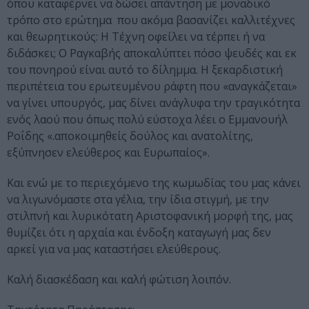
όπου καταφέρνει να δώσει απάντηση με μοναδικό
τρόπο στο ερώτημα που ακόμα βασανίζει καλλιτέχνες
και θεωρητικούς: Η Τέχνη οφείλει να τέρπει ή να
διδάσκει; Ο Ραγκαβής αποκαλύπτει πόσο ψευδές και εκ
του πονηρού είναι αυτό το δίλημμα. Η ξεκαρδιστική
περιπέτεια του ερωτευμένου ράφτη που «αναγκάζεται»
να γίνει υπουργός, μας δίνει ανάγλυφα την τραγικότητα
ενός λαού που όπως πολύ εύστοχα λέει ο Εμμανουήλ
Ροΐδης «.αποκοιμηθείς δούλος και ανατολίτης,
εξύπνησεν ελεύθερος και Ευρωπαίος».
Και ενώ με το περιεχόμενο της κωμωδίας του μας κάνει
να λιγωνόμαστε στα γέλια, την ίδια στιγμή, με την
στιλπνή και λυρικότατη Αριστοφανική μορφή της, μας
θυμίζει ότι η αρχαία και ένδοξη καταγωγή μας δεν
αρκεί για να μας καταστήσει ελεύθερους.
Καλή διασκέδαση και καλή φώτιση λοιπόν.