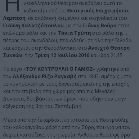
Η
νεοελληνικού θεάτρου ανεβαίνει αυτό το
καλοκαίρι από τις
Θεατρικές Επιχειρήσεις
Λεμπέση
, σε απόδοση κειμένου και σκηνοθεσία του
Γιάννη Καλατζόπουλου
, με τον
Γιάννη Βούρο
στον
επώνυμο ρόλο και την
Τάνια Τρύπη
στο ρόλο της…
πέτρας του σκανδάλου, περιοδεύει σε όλη την Ελλάδα
και έρχεται στην Θεσσαλονίκη, στο
Ανοιχτό Θέατρο
Συκεών
, την
Τρίτη 12 Ιουλίου 2016
και ώρα 21.15.
Το έργο «
ΤΟΥ ΚΟΥΤΡΟΥΛΗ Ο ΓΑΜΟΣ
» γράφτηκε από
τον
Αλέξανδρο Ρίζο Ραγκαβή
στα 1843, αμέσως μετά
το «μνημόνιο» με τους δανειστές εκείνης της εποχής
και την επιβολή στη χώρα μας από τις Μεγάλες
Δυνάμεις δυσβάστακτων όρων, που οδήγησαν στην
εξέγερση της 3ης του Σεπτέμβρη.
Μέσα από την ξεκαρδιστική ιστορία του Κουτρούλη,
του καλοκάγαθου ράφτη από την Σύρο, που για να τον
δεχτεί για σύζυγό της η ωραία Ανθούσα θέτει ως όρο