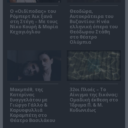
O «Οιδίποδας» του
Θεοδώρα,
Ρόμπερτ Άικ ξανά
Αυτοκράτειρα του
στη Στέγη – Με τους
Βυζαντίου: Η νέα
Νίκο Κουρή & Μαρία
ελληνική όπερα του
Κεχαγιόγλου
Θεόδωρου Στάθη
στο θέατρο
Ολύμπια
Μακμπέθ, της
32οι Πλοές – Το
Κατερίνας
Αίνιγμα της Εικόνας:
Ευαγγελάτου με
Ομαδική έκθεση στο
Γιώργο Γάλλο &
Ίδρυμα Π. & Μ.
Καρυοφυλλιά
Κυδωνιέως
Καραμπέτη στο
Θέατρο Βασιλάκου