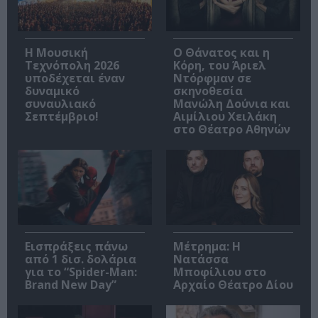
Η Μουσική
Ο Θάνατος και η
Τεχνόπολη 2026
Κόρη, του Άριελ
υποδέχεται έναν
Ντόρφμαν σε
δυναμικό
σκηνοθεσία
συναυλιακό
Μανώλη Δούνια και
Σεπτέμβριο!
Αιμίλιου Χειλάκη
στο Θέατρο Αθηνών
Εισπράξεις πάνω
Μέτρημα: Η
από 1 δισ. δολάρια
Νατάσσα
για το “Spider-Man:
Μποφίλιου στο
Brand New Day”
Αρχαίο Θέατρο Δίου