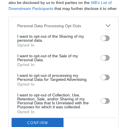
Μπούρας, Θοδωρής Αντωνιάδης, Λευτέρης
also be disclosed by us to third parties on the
IAB’s List of
Δημηρόπουλος, Δέσποινα Μπουγατιώτη, Θάλεια
Downstream Participants
that may further disclose it to other
Χαραρά, Δανάη Αγγελάτου
και ο
Γιάννης
third parties.
Καλατζόπουλος.
Personal Data Processing Opt Outs
Ταυτότητα
I want to opt-out of the Sharing of my
personal data.
Opted In
Τοποθεσία
: Ανοιχτό Θέατρο Συκεών, Κάρολου Κούν 13,
Συκιές
I want to opt-out of the Sale of my
Personal Data.
Opted In
Ημερομηνία
: Τρίτη 12 Ιουλίου 2016, στις 21.15
I want to opt-out of processing my
Τιμή εισιτηρίου
: 15 ευρώ (γενική είσοδος), 12 ευρώ
Personal Data for Targeted Advertising.
Opted In
(φοιτητικό), 10 (ανέργων και άνω των 65)
I want to opt-out of Collection, Use,
Προπώληση
: viva.gr
Retention, Sale, and/or Sharing of my
Personal Data that Is Unrelated with the
Purposes for which it was collected.
Opted In
Ακολουθήστε το Culturenow.gr στο
Google News
και
CONFIRM
μάθετε πρώτοι όλες τις ειδήσεις