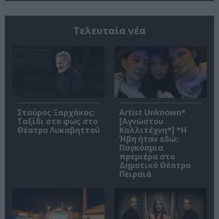
Τελευταία νέα
Σταύρος Ξαρχάκος:
Artist Unknown*
Ταξίδι στο φως στο
[Αγνώστου
Θέατρο Λυκαβηττού
Καλλιτέχνη*] *Η
Ήβη ήταν εδώ:
Παγκόσμια
πρεμιέρα στο
Δημοτικό Θέατρο
Πειραιά