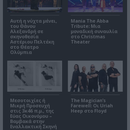
Αυτή η νύχτα μένει,
Mania The Abba
του Θάνου
Tribute: Μια
Αλεξανδρή σε
μοναδική συναυλία
σκηνοθεσία
στο Christmas
Αστέριου Πελτέκη
Theater
στο Θέατρο
Ολύμπια
Μεσοτοιχίες ή
The Magician’s
Μικρή Προσευχή
Farewell: Οι Uriah
στις 3κ46 π.μ., της
Heep στο Floyd
Εύας Οικονόμου –
Βαμβακά στην
Εναλλακτική Σκηνή