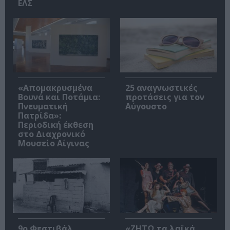
ΕΛΣ
«Απομακρυσμένα
25 αναγνωστικές
Βουνά και Ποτάμια:
προτάσεις για τον
Πνευματική
Αύγουστο
Πατρίδα»:
Περιοδική έκθεση
στο Διαχρονικό
Μουσείο Αίγινας
9ο Φεστιβάλ
«ΖΗΤΩ τα λαϊκά