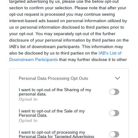
targeted advertising by us, please use the below opt-out
Νέοι Διαγωνισμοί
❯
section to confirm your selection. Please note that after your
opt-out request is processed you may continue seeing
interest-based ads based on personal information utilized by
Tags
us or personal information disclosed to third parties prior to
your opt-out. You may separately opt-out of the further
ΕΚΔΟΣΕΙΣ ΚΕΔΡΟΣ
disclosure of your personal information by third parties on the
IAB’s list of downstream participants. This information may
Newsletter
also be disclosed by us to third parties on the
IAB’s List of
Downstream Participants
that may further disclose it to other
Κάθε βδομάδα στο e-mail σας τα τελευταία νέα για
third parties.
την Τέχνη και τον Πολιτισμό!
Personal Data Processing Opt Outs
I want to opt-out of the Sharing of my
personal data.
Opted In
Ακολουθήστε το Culturenow.gr
I want to opt-out of the Sale of my
Personal Data.
Opted In
I want to opt-out of processing my
Personal Data for Targeted Advertising.