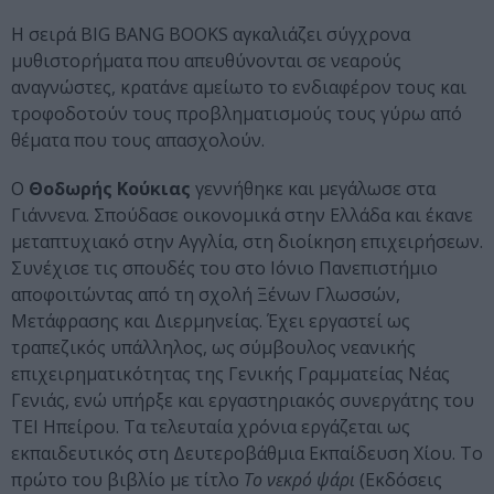
Η σειρά BIG BANG BOOKS αγκαλιάζει σύγχρονα
μυθιστορήματα που απευθύνονται σε νεαρούς
αναγνώστες, κρατάνε αμείωτο το ενδιαφέρον τους και
τροφοδοτούν τους προβληματισμούς τους γύρω από
θέματα που τους απασχολούν.
Ο
Θοδωρής Κούκιας
γεννήθηκε και μεγάλωσε στα
Γιάννενα. Σπούδασε οικονομικά στην Ελλάδα και έκανε
μεταπτυχιακό στην Αγγλία, στη διοίκηση επιχειρήσεων.
Συνέχισε τις σπουδές του στο Ιόνιο Πανεπιστήμιο
αποφοιτώντας από τη σχολή Ξένων Γλωσσών,
Μετάφρασης και Διερμηνείας. Έχει εργαστεί ως
τραπεζικός υπάλληλος, ως σύμβουλος νεανικής
επιχειρηματικότητας της Γενικής Γραμματείας Νέας
Γενιάς, ενώ υπήρξε και εργαστηριακός συνεργάτης του
ΤΕΙ Ηπείρου. Τα τελευταία χρόνια εργάζεται ως
εκπαιδευτικός στη Δευτεροβάθμια Εκπαίδευση Χίου. Το
πρώτο του βιβλίο με τίτλο
Το νεκρό ψάρι
(Εκδόσεις