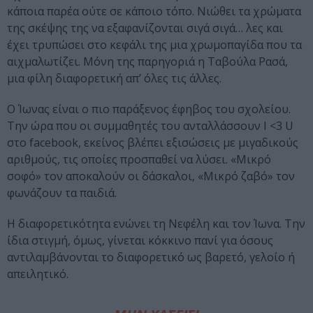
κάποια παρέα ούτε σε κάποιο τόπο. Νιώθει τα χρώματα
της σκέψης της να εξαφανίζονται σιγά σιγά… λες και
έχει τρυπώσει στο κεφάλι της μια χρωμοπαγίδα που τα
αιχμαλωτίζει. Μόνη της παρηγοριά η Ταβούλα Ρασά,
μια φίλη διαφορετική απ’ όλες τις άλλες.
Ο Ίωνας είναι ο πιο παράξενος έφηβος του σχολείου.
Την ώρα που οι συμμαθητές του ανταλλάσσουν I <3 U
στο facebook, εκείνος βλέπει εξισώσεις με μιγαδικούς
αριθμούς, τις οποίες προσπαθεί να λύσει. «Μικρό
σοφό» τον αποκαλούν οι δάσκαλοι, «Μικρό ζαβό» τον
φωνάζουν τα παιδιά.
Η διαφορετικότητα ενώνει τη Νεφέλη και τον Ίωνα. Την
ίδια στιγμή, όμως, γίνεται κόκκινο πανί για όσους
αντιλαμβάνονται το διαφορετικό ως βαρετό, γελοίο ή
απειλητικό.