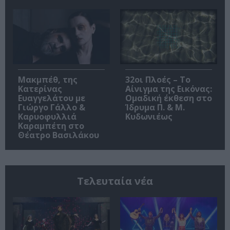
Μακμπέθ, της
32οι Πλοές – Το
Κατερίνας
Αίνιγμα της Εικόνας:
Ευαγγελάτου με
Ομαδική έκθεση στο
Γιώργο Γάλλο &
Ίδρυμα Π. & Μ.
Καρυοφυλλιά
Κυδωνιέως
Καραμπέτη στο
Θέατρο Βασιλάκου
Τελευταία νέα