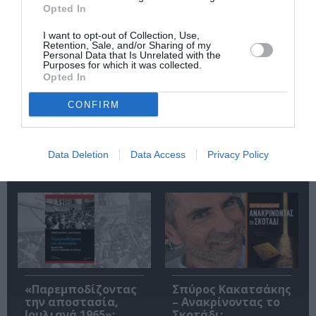
Opted In
Σχετικά Άρθρα
I want to opt-out of Collection, Use,
Retention, Sale, and/or Sharing of my
Personal Data that Is Unrelated with the
Purposes for which it was collected.
Opted In
CONFIRM
Η μακρά λίστα με
Έκθεση Βιβλίου
τις υποψηφιότητες
2026 στο Ναύπλιο
Data Deletion
Data Access
Privacy Policy
για το Βραβείο
Booker 2026
«Παρεμποδίζοντας
Σπύρος Κακατσάκης
την αποστασία,
– Ανακρίνοντας το
Ιουλιανά 1965»:
Σκοτάδι: