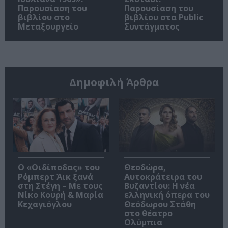
Παρουσίαση του
Παρουσίαση του
βιβλίου στο
βιβλίου στα Public
Μεταξουργείο
Συντάγματος
Δημοφιλή Άρθρα
O «Οιδίποδας» του
Θεοδώρα,
Ρόμπερτ Άικ ξανά
Αυτοκράτειρα του
στη Στέγη – Με τους
Βυζαντίου: Η νέα
Νίκο Κουρή & Μαρία
ελληνική όπερα του
Κεχαγιόγλου
Θεόδωρου Στάθη
στο θέατρο
Ολύμπια