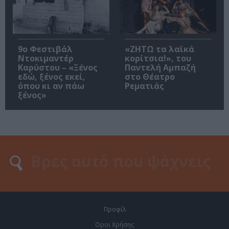
9ο Φεστιβάλ
«ΖΗΤΩ τα λαϊκά
Ντοκιμαντέρ
κορίτσια!», του
Καρύστου – «Ξένος
Παντελή Αμπαζή
εδώ, ξένος εκεί,
στο Θέατρο
όπου κι αν πάω
Ρεματιάς
ξένος»
Προφίλ
Οροι Χρήσης