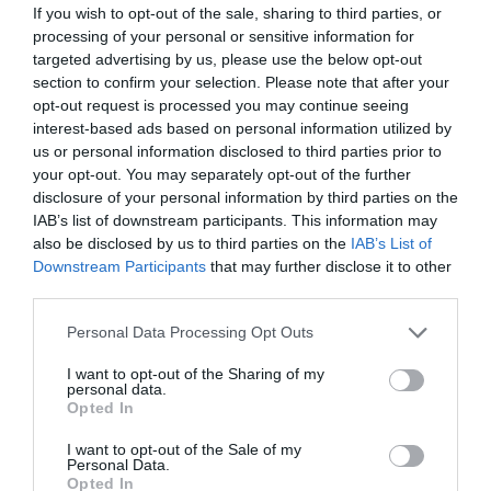
Eισιτήρια:
If you wish to opt-out of the sale, sharing to third parties, or
processing of your personal or sensitive information for
Διακεκριμένη ζώνη: 30€ / Μειωμένο: 25€ | Α’ ζώνη: 25€
targeted advertising by us, please use the below opt-out
/ Μειωμένο: 20€ | Β’ ζώνη: 20€ / Μειωμένο: 15€ | Γ’
section to confirm your selection. Please note that after your
ζώνη: 15€ / Μειωμένο: 10€
opt-out request is processed you may continue seeing
interest-based ads based on personal information utilized by
Πληροφορίες / Κρατήσεις:
us or personal information disclosed to third parties prior to
Τηλ: 2109213310 |
theatroilisia.gr
your opt-out. You may separately opt-out of the further
disclosure of your personal information by third parties on the
IAB’s list of downstream participants. This information may
Ακολουθήστε το Culturenow.gr στο
Google News
και
also be disclosed by us to third parties on the
IAB’s List of
μάθετε πρώτοι όλες τις ειδήσεις
Downstream Participants
that may further disclose it to other
third parties.
Δείτε όλα τα
τελευταία νέα
για την Τέχνη και τον
Πολιτισμό στο
Culturenow.gr
Personal Data Processing Opt Outs
I want to opt-out of the Sharing of my
Νέοι Διαγωνισμοί
❯
personal data.
Opted In
Tags
I want to opt-out of the Sale of my
Personal Data.
Opted In
ΑΜΑΛΙΑ ΜΠΕΝΕΤ
ΓΕΡΑΣΙΜΟΣ ΣΚΙΑΔΑΡΕΣΗΣ