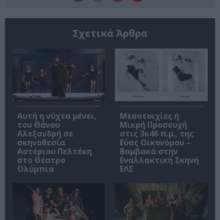
Σχετικά Άρθρα
Αυτή η νύχτα μένει,
Μεσοτοιχίες ή
του Θάνου
Μικρή Προσευχή
Αλεξανδρή σε
στις 3κ46 π.μ., της
σκηνοθεσία
Εύας Οικονόμου –
Αστέριου Πελτέκη
Βαμβακά στην
στο Θέατρο
Εναλλακτική Σκηνή
Ολύμπια
ΕΛΣ