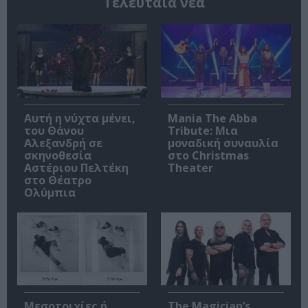
Τελευταία νέα
Αυτή η νύχτα μένει,
Mania The Abba
του Θάνου
Tribute: Μια
Αλεξανδρή σε
μοναδική συναυλία
σκηνοθεσία
στο Christmas
Αστέριου Πελτέκη
Theater
στο Θέατρο
Ολύμπια
Μεσοτοιχίες ή
The Magician’s