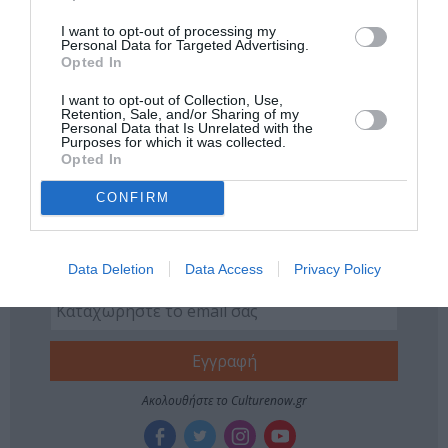
ΘΕΑΤΡΙΚΕΣ ΠΑΡΑΣΤΑΣΕΙΣ 2021 - 2022
I want to opt-out of processing my
Personal Data for Targeted Advertising.
ΘΕΑΤΡΟ ΙΛΙΣΙΑ - ΒΟΛΑΝΑΚΗΣ
ΙΕΡΟΚΛΗΣ ΜΙΧΑΗΛΙΔΗΣ
Opted In
ΜΑΡΙΑ ΤΣΙΜΑ
ΜΟΥΣΙΚΟΘΕΑΤΡΙΚΕΣ ΠΑΡΑΣΤΑΣΕΙΣ
I want to opt-out of Collection, Use,
Retention, Sale, and/or Sharing of my
ΠΑΝΤΕΛΗΣ ΜΑΚΚΑΣ
ΤΑΚΗΣ ΤΖΑΜΑΡΓΙΑΣ
Personal Data that Is Unrelated with the
Purposes for which it was collected.
Opted In
ΧΡΙΣΤΙΝΑ ΜΑΞΟΥΡΗ
CONFIRM
Newsletter
Κάθε βδομάδα στο e-mail σας τα τελευταία νέα για
Data Deletion
Data Access
Privacy Policy
την Τέχνη και τον Πολιτισμό!
Ακολουθήστε το Culturenow.gr