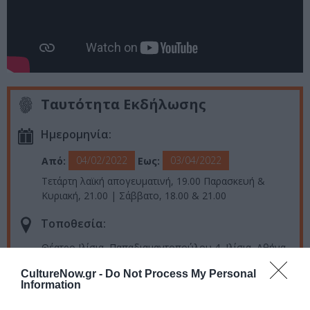
Ταυτότητα Εκδήλωσης
Ημερομηνία:
04/02/2022
03/04/2022
Από:
Εως:
Τετάρτη λαϊκή απογευματινή, 19.00 Παρασκευή &
Κυριακή, 21.00 | Σάββατο, 18.00 & 21.00
Τοποθεσία:
Θέατρο Ιλίσια, Παπαδιαμαντοπούλου 4, Ιλίσια, Αθήνα
CultureNow.gr -
Do Not Process My Personal
Θέατρο Ιλίσια
Information