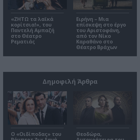
«ΖΗΤΩ τα λαϊκά
Ειρήνη – Μια
κορίτσια!», του
επίσκεψη στο έργο
Παντελή Αμπαζή
του Αριστοφάνη,
στο Θέατρο
από τον Νίκο
Ρεματιάς
Καραθάνο στο
Θέατρο Βράχων
Δημοφιλή Άρθρα
O «Οιδίποδας» του
Θεοδώρα,
Ρόμπερτ Άικ ξανά
Αυτοκράτειρα του