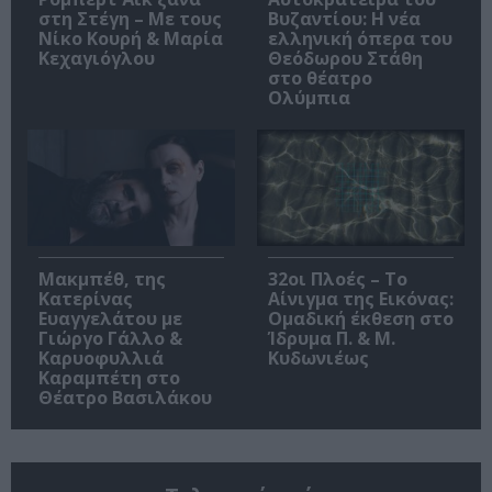
στη Στέγη – Με τους
Βυζαντίου: Η νέα
Νίκο Κουρή & Μαρία
ελληνική όπερα του
Κεχαγιόγλου
Θεόδωρου Στάθη
στο θέατρο
Ολύμπια
Μακμπέθ, της
32οι Πλοές – Το
Κατερίνας
Αίνιγμα της Εικόνας:
Ευαγγελάτου με
Ομαδική έκθεση στο
Γιώργο Γάλλο &
Ίδρυμα Π. & Μ.
Καρυοφυλλιά
Κυδωνιέως
Καραμπέτη στο
Θέατρο Βασιλάκου