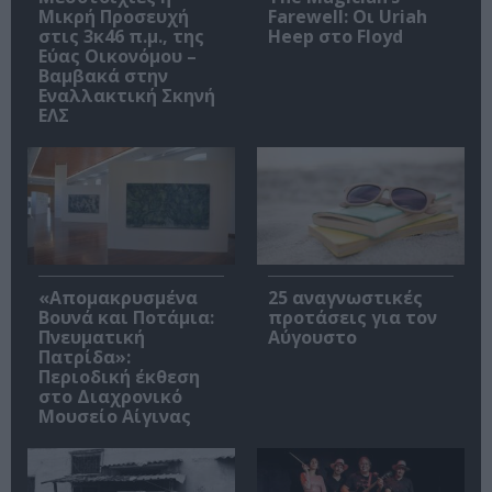
Μικρή Προσευχή
Farewell: Οι Uriah
στις 3κ46 π.μ., της
Heep στο Floyd
Εύας Οικονόμου –
Βαμβακά στην
Εναλλακτική Σκηνή
ΕΛΣ
«Απομακρυσμένα
25 αναγνωστικές
Βουνά και Ποτάμια:
προτάσεις για τον
Πνευματική
Αύγουστο
Πατρίδα»:
Περιοδική έκθεση
στο Διαχρονικό
Μουσείο Αίγινας