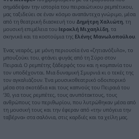
σημάδεψαν την ιστορία του πειραιώτικου ρεμπέτικου,
μας ταξιδεύει σε έναν κόσμο αναπάντεχα γνώριμο, μέσα
από τη θεατρική διασκευή του
Δημήτρη Χαλιώτη
, τη
μουσική επιμέλεια του
Ιεροκλή Μιχαηλίδη
, τα
σκηνικά και τα κοστούμια της
Ελένης Μανωλοπούλου
.
Ένας νεαρός, με μόνη περιουσία ένα «ζητιανόξυλο», το
μπουζούκι του, φτάνει φυγάς από τη Σύρο στον
Πειραιά. Ο ρεμπέτης ξάδερφός του και η κομπανία του
τον υποδέχονται. Μια δυναμική Σμυρνιά κι ο τεκές της
τον αγκαλιάζουν. Ένα μουσικοθεατρικό οδοιπορικό
μέσα στα σκοτάδια και τους καπνούς του Πειραιά του
‘30, για τους ρεμπέτες, τους ανυπότακτους, τους
ανθρώπους του περιθωρίου, που λυτρώθηκαν μέσα από
τη μουσική τους και την έφεραν από «την υπόγεια την
ταβέρνα» στα σαλόνια, στις καρδιές και τα χείλη μας.