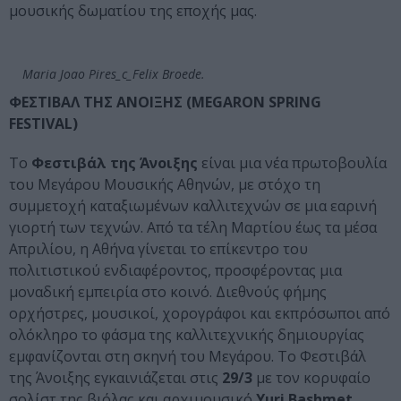
μουσικής δωματίου της εποχής μας.
Maria Joao Pires_c_Felix Broede.
ΦΕΣΤΙΒΑΛ
ΤΗΣ
ΑΝΟΙΞΗΣ
(MEGARON SPRING
FESTIVAL)
Το
Φεστιβάλ της Άνοιξης
είναι μια νέα πρωτοβουλία
του Μεγάρου Μουσικής Αθηνών, με στόχο τη
συμμετοχή καταξιωμένων καλλιτεχνών σε μια εαρινή
γιορτή των τεχνών. Από τα τέλη Μαρτίου έως τα μέσα
Απριλίου, η Αθήνα γίνεται το επίκεντρο του
πολιτιστικού ενδιαφέροντος, προσφέροντας μια
μοναδική εμπειρία στο κοινό. Διεθνούς φήμης
ορχήστρες, μουσικοί, χορογράφοι και εκπρόσωποι από
ολόκληρο το φάσμα της καλλιτεχνικής δημιουργίας
εμφανίζονται στη σκηνή του Μεγάρου. Το Φεστιβάλ
της Άνοιξης εγκαινιάζεται στις
29/3
με τον κορυφαίο
σολίστ της βιόλας και αρχιμουσικό
Yuri
Bashmet