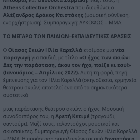
Μπούρας
και
Θεοδοσία Σαββάκη
. Μαζί τους, η
Athens
Collective
Orchestra
που διευθύνει ο
Αλέξανδρος Δράκος Κτιστάκης
(μουσική σύνθεση,
ενορχήστρωση). Συμπαραγωγή: ΛΥΚΟΦΩΣ – ΜΜΑ.
TO
ME
ΓΑΡΟ ΤΩΝ ΠΑΙΔΙΩΝ–ΕΚΠΑΙΔΕΥΤΙΚΕΣ ΔΡΑΣΕΙΣ
O
Θίασος Σκιών Ηλία Καρελλά
ετοίμασε μια
νέα
παραγωγή
για παιδιά, με τίτλο
«Ο ήχος των σκιών:
Δες την παράσταση, άκου τον ήχο, παίξε κι εσύ!»
(Ιανουάριος – Απρίλιος 2022).
Αυτή τη φορά, πηγή
έμπνευσης για τον Ηλία Καρελλά (σκηνοθεσία, ερμηνεία
θεάτρου σκιών) αποτελεί ένα από τα σημαντικότερα
συστατικά
μιας παράστασης θεάτρου σκιών, ο ήχος. Μουσική
συνοδοιπόρος του, η
Αρετή Κετιμέ
(τραγούδι,
σαντούρι). Μαζί τους, ταλαντούχοι μουσικοί και
σκιοπαίκτες. Συμπαραγωγή: Θίασος Σκιών Ηλία Καρελλά
– ΜΜΑ. Η παράσταση συμπληρώνεται από
Εργαστήριο