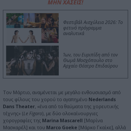
ΜΗΝ ΧΑΣΕΙΣ!
Φεστιβάλ Αισχύλεια 2026: Το
φετινό πρόγραμμα
αναλυτικά
Ίων, του Ευριπίδη από τον
Θωμά Μοσχόπουλο στο
Αρχαίο Θέατρο Επιδαύρου
Τον Μάρτιο, αναμένεται με μεγάλο ενθουσιασμό από
τους φίλους του χορού το αγαπημένο
Nederlands
Dans
Theater
, «ένα από τα θαύματα της χορευτικής
τέχνης» (
Le
Figaro
), με δύο ολοκαίνουργιες
χορογραφίες της
Marina
Mascarell
[Μαρίνα
Μασκαρέλ] και του
Marco
Goeke
[Μάρκο Γκαίκε], αλλά