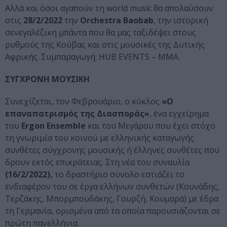
Αλλά και όσοι αγαπούν τη world music θα απολαύσουν
στις
28/2/2022
την
Orchestra
Baobab
, την ιστορική
σενεγαλέζικη μπάντα που θα μας ταξιδέψει στους
ρυθμούς της Κούβας και στις μουσικές της Δυτικής
Αφρικής. Συμπαραγωγή: HUB EVENTS – MMA.
ΣΥΓΧΡΟΝΗ ΜΟΥΣΙΚΗ
Συνεχίζεται, τον Φεβρουάριο, ο κύκλος
«Ο
επαναπατρισμός της Διασποράς»
, ένα εγχείρημα
του
Ergon Ensemble
και του Μεγάρου που έχει στόχο
τη γνωριμία του κοινού με ελληνικής καταγωγής
συνθέτες σύγχρονης μουσικής ή έλληνες συνθέτες που
δρουν εκτός επικράτειας. Στη νέα του συναυλία
(16/2/2022),
το δραστήριο σύνολο εστιάζει το
ενδιαφέρον του σε έργα ελλήνων συνθετών (Κουνάδης,
Τερζάκης, Μπορμπουδάκης, Γουρζή, Κουμαρά) με έδρα
τη Γερμανία, ορισμένα από τα οποία παρουσιάζονται σε
πρώτη πανελλήνια.