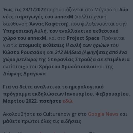
Έως τις 23/1/2022
παρουσιάζονται στο Μέγαρο οι
δύο
νέες παραγωγές του
annexM
(καλλιτεχνική
διεύθυνση:
Άννας Καφέτση
), που φιλοξενούνται στην
Υπηρεσιακή Αυλή, τον εναλλακτικό εκθεσιακό
χώρο του
annexM
,
και στο
Project
Space
. Πρόκειται
για τις
ατομικές εκθέσεις
Η αυλή των ηρώων
του
Κώστα Ρουσσάκη
και
212 Μήδεια (
A
φηγήσεις από ένα
χώρο μετέωρο)
της
Στεφανίας Στρούζα
σε επιμέλεια
αντίστοιχα του
Χρήστου Χρυσόπουλου
και της
Δάφνης Δραγώνα
.
Για να δείτε αναλυτικά το ημερολογιακό
πρόγραμμα εκδηλώσεων Ιανουαρίου, Φεβρουαρίου,
Μαρτίου 2022, πατήστε
εδώ.
Ακολουθήστε το Culturenow.gr στο
Google News
και
μάθετε πρώτοι όλες τις ειδήσεις