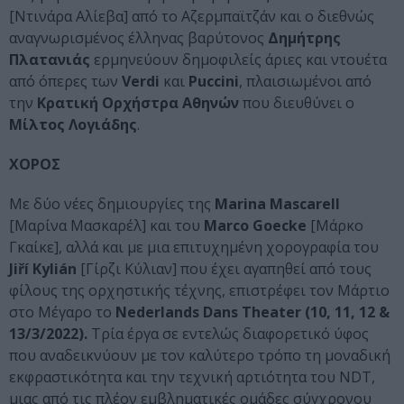
[Ντινάρα Αλίεβα] από το Αζερμπαϊτζάν και ο διεθνώς
αναγνωρισμένος έλληνας βαρύτονος
Δημήτρης
Πλατανιάς
ερμηνεύουν δημοφιλείς άριες και ντουέτα
από όπερες των
Verdi
και
Puccini
, πλαισιωμένοι από
την
Κρατική Ορχήστρα Αθηνών
που διευθύνει ο
Μίλτος Λογιάδης
.
ΧΟΡΟΣ
Mε δύο νέες δημιουργίες της
Marina Mascarell
[Μαρίνα Μασκαρέλ] και του
Marco Goecke
[Μάρκο
Γκαίκε], αλλά και με μια επιτυχημένη χορογραφία του
Jiří Kylián
[Γίρζι Κύλιαν] που έχει αγαπηθεί από τους
φίλους της ορχηστικής τέχνης, επιστρέφει τον Μάρτιο
στο Μέγαρο το
Nederlands
Dans
Theater
(10, 11, 12 &
13/3/2022).
Τρία έργα σε εντελώς διαφορετικό ύφος
που αναδεικνύουν με τον καλύτερο τρόπο τη μοναδική
εκφραστικότητα και την τεχνική αρτιότητα του NDT,
μιας από τις πλέον εμβληματικές ομάδες σύγχρονου