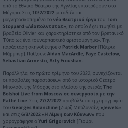
από το Εθνικό Θέατρο της Αγγλίας επιστρέφουν στο
Μέγαρο. Στις
10/2/2022
μεταδίδεται
μαγνητοσκοπημένο το
νέο θεατρικό έργο
του
Tom
Stoppard
«Λέοπολντστατ»
, το οποίο έχει τιμηθεί με
βραβείο Olivier και χαρακτηρίστηκε από τον βρετανικό
Τύπο ως ένα «συναρπαστικό αριστούργημα». Την
παράσταση σκηνοθέτησε ο
Patrick
Marber
[Πάτρικ
Μάρμπερ]. Παίζουν:
Aidan
Mac
A
rdle
,
Faye
Castelow
,
Sebastian
Armesto
,
Arty
Froushan
.
Παράλληλα, το πρώτο τρίμηνο του 2022, συνεχίζονται
οι προβολές παραστάσεων από το ιστορικό Θέατρο
Μπολσόι της Μόσχας στο πλαίσιο της σειράς
The
Bolshoi
Live
from
Moscow
σε συνεργασία με την
Path
é
Live
. Στις
27/2/2022
προβάλλεται η χορογραφία
του
Georges
Balanchine
[Ζωρζ Μπαλανσίν]
«
Jewels
»
και στις
6/3/2022 «Η
Λίμνη των Κύκνων»
που
χορογράφησε ο
Yuri
Grigorovich
[Γιούρι