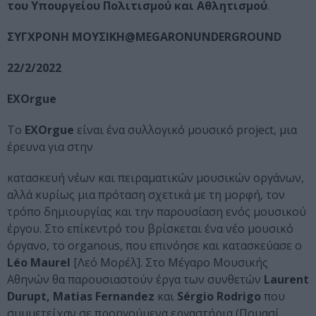
του Υπουργείου Πολιτισμού και Αθλητισμού
.
ΣΥΓΧΡΟΝΗ ΜΟΥΣΙΚΗ@
MEGARONUNDERGROUND
22/2/2022
EXOrgue
Το
EXOrgue
είναι ένα συλλογικό μουσικό project, μια
έρευνα για στην
κατασκευή νέων και πειραματικών μουσικών οργάνων,
αλλά κυρίως μια πρόταση σχετικά με τη μορφή, τον
τρόπο δημιουργίας και την παρουσίαση ενός μουσικού
έργου. Στο επίκεντρό του βρίσκεται ένα νέο μουσικό
όργανο, το οrganous, που επινόησε και κατασκεύασε ο
L
é
o
Maurel
[Λεό Μορέλ]. Στο Μέγαρο Μουσικής
Αθηνών θα παρουσιαστούν έργα των συνθετών
Laurent
Durupt, Matias Fernandez
και
Sérgio Rodrigo
που
συμμετείχαν σε προηγούμενα εργαστήρια (Πουασί,