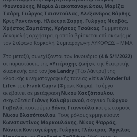
Φουντούκης, Μαρία Διακοπαναγιώτου, Μαρίζα
Τσάρη, Γιώργος Τσιαντούλας, Αλέξανδρος Βάρθης,
Κρις Ραντάνοφ, Ηλέκτρα Σαρρή, Γιώργος Νταβός,
Χρήστος Ζαμπάτης, Χρήστος Τσούκας
. Συμμετέχει
δεκαμελής ορχήστρα, η οποία βρίσκεται επί σκηνής με
τον Στέφανο Κορκολή. Συμπαραγωγή: ΛΥΚΟΦΩΣ – ΜΜΑ.
Στο μεταξύ, συνεχίζονται τον Ιανουάριο
(4 & 5/1/2022)
οι παραστάσεις της
«Υπέροχης ζωής»
, της θεατρικής
διασκευής από τον
Joe
Landry
[Τζο Λάντρυ] της
κλασικής κινηματογραφικής ταινίας
«
It
’
s
a
Wonderful
Life
»
του
Frank
Capra
[Φρανκ Κάπρα]. Το έργο
ανεβαίνει σε μετάφραση
Νίκου Χατζόπουλου
,
σκηνοθεσία
Γιάννη Καλαβριανού
, σκηνικά
Γιώργου
Γαβαλά
, κοστούμια
Βάνας Γιαννούλα
και φωτισμούς
Νίκου Βλασόπουλου
. Τους ρόλους ερμηνεύουν:
Κωνσταντίνος Μαρκουλάκης, Νίκος Ψαρράς,
Νάντια Κοντογεώργη, Γιώργος Γλάστρας, Άγγελος