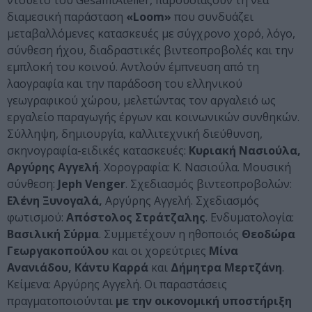
ντουέτο του GesamtAtelier, παρουσιάζουν τη νέα
διαμεσική παράσταση
«
Loom
»
που συνδυάζει
μεταβαλλόμενες κατασκευές με σύγχρονο χορό, λόγο,
σύνθεση ήχου, διαδραστικές βιντεοπροβολές και την
εμπλοκή του κοινού. Αντλούν έμπνευση από τη
λαογραφία και την παράδοση του ελληνικού
γεωγραφικού χώρου, μελετώντας τον αργαλειό ως
εργαλείο παραγωγής έργων και κοινωνικών συνθηκών.
Σύλληψη, δημιουργία, καλλιτεχνική διεύθυνση,
σκηνογραφία-ειδικές κατασκευές:
Κυριακή Νασιούλα,
Αργύρης Αγγελή
. Χορογραφία: Κ. Νασιούλα. Μουσική
σύνθεση:
Jeph
Venger
. Σχεδιασμός βιντεοπροβολών:
Ελένη Ξυνογαλά,
Αργύρης Αγγελή. Σχεδιασμός
φωτισμού:
Απόστολος Στράτζαλης
. Ενδυματολογία:
Βασιλική Σύρμα
. Συμμετέχουν η ηθοποιός
Θεοδώρα
Γεωργακοπούλου
και οι χορεύτριες
Μίνα
Ανανιάδου, Κάντυ Καρρά
και
Δήμητρα Μερτζάνη
.
Κείμενα: Αργύρης Αγγελή. Οι παραστάσεις
πραγματοποιούνται
με την οικονομική υποστήριξη