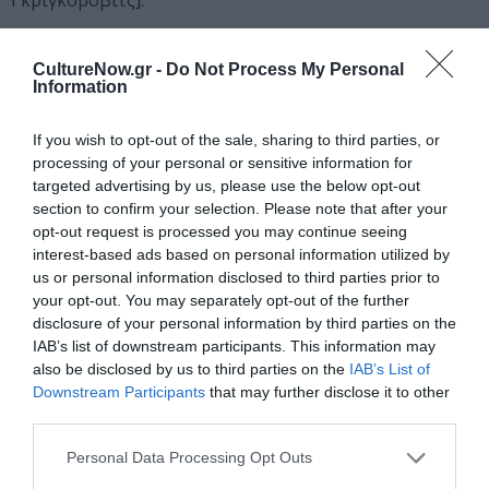
Γκριγκορόβιτς].
ΓΕΦΥΡΕΣ
CultureNow.gr -
Do Not Process My Personal
Information
Εμπλουτισμένες και ανανεωμένες, οι
ΓΕΦΥΡΕΣ
(καλλιτεχνική επιμέλεια-προγραμματισμός:
Δημήτρης
If you wish to opt-out of the sale, sharing to third parties, or
Μαραγκόπουλος
) εξακολουθούν να διασχίζουν τα
processing of your personal or sensitive information for
σύνορα των μουσικών πολιτισμών, των τεχνών και της
targeted advertising by us, please use the below opt-out
τεχνολογίας.
section to confirm your selection. Please note that after your
opt-out request is processed you may continue seeing
Οι
Ανοιχτές Πλατφόρμες
, πλήρως αναβαθμισμένες,
interest-based ads based on personal information utilized by
συνεχίζουν την πορεία τους με ακροάσεις
us or personal information disclosed to third parties prior to
διαδικτυακές και με φυσική παρουσία,
σε συνεργασία
your opt-out. You may separately opt-out of the further
disclosure of your personal information by third parties on the
με την Ένωση Δικαιούχων Έργων Μουσικής (ΕΔΕΜ)
,
IAB’s list of downstream participants. This information may
ανοίγοντας το φάσμα της δεκτικότητάς τους σε έλληνες
also be disclosed by us to third parties on the
IAB’s List of
μουσικούς από την Ελλάδα και το εξωτερικό καθώς και
Downstream Participants
that may further disclose it to other
σε αλλοδαπούς μουσικούς που ζουν μόνιμα στην
third parties.
Ελλάδα.
Καταληκτική ημερομηνία υποβολής
αιτήσεων: 14/2/2022
.
Personal Data Processing Opt Outs