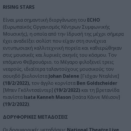
RISING
STARS
Είναι μια σημαντική διοργάνωση του
Ε
CHO
(Ευρωπαϊκός Οργανισμός Κέντρων Συμφωνικής
Μουσικής), η οποία από την ίδρυσή της μέχρι σήμερα
έχει αναδείξει σολίστ που είχαν στη συνέχεια
εντυπωσιακή καλλιτεχνική πορεία και καθιερώθηκαν
στις μουσικές και λυρικές σκηνές του κόσμου. Τον
επόμενο Φεβρουάριο, το Μέγαρο φιλοξενεί τρεις
νεαρούς, ιδιαίτερα ταλαντούχους μουσικούς: τον
σουηδό βιολονίστα
Johan
Dalene
[Γιόχαν Νταλένε]
(18/2/2022),
τον άγγλο κορνίστα
Ben
Goldscheider
[Μπεν Γκόλντσαϊντερ]
(19/2/2022)
και τη βρετανίδα
πιανίστα
Isata
Kanneh
Mason
[Ισάτα Κάννε Μέισον]
(19/2/2022)
.
ΔΟΡΥΦΟΡΙΚΕΣ ΜΕΤΑΔΟΣΕΙΣ
Oι δορυφορικές μεταδόσεις
National
Theatre
Live