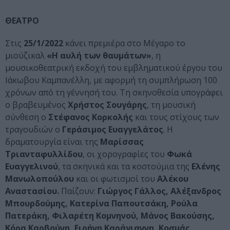
ΘΕΑΤΡΟ
Στις
25/1/2022
κάνει πρεμιέρα στο Μέγαρο το
μιούζικαλ
«Η αυλή των θαυμάτων»
, η
μουσικοθεατρική εκδοχή του εμβληματικού έργου του
Ιάκωβου Καμπανέλλη, με αφορμή τη συμπλήρωση 100
χρόνων από τη γέννησή του. Τη σκηνοθεσία υπογράφει
ο βραβευμένος
Χρήστος Σουγάρης
, τη μουσική
σύνθεση ο
Στέφανος Κορκολής
και τους στίχους των
τραγουδιών ο
Γεράσιμος Ευαγγελάτος
. Η
δραματουργία είναι της
Μαρίσσας
Τριανταφυλλίδου
, οι χορογραφίες του
Φωκά
Ευαγγελινού
, τα σκηνικά και τα κοστούμια της
Ελένης
Μανωλοπούλου
και οι φωτισμοί του
Αλέκου
Αναστασίου.
Παίζουν:
Γιώργος Γάλλος, Αλέξανδρος
Μπουρδούμης, Κατερίνα Παπουτσάκη, Ρούλα
Πατεράκη, Φιλαρέτη Κομνηνού, Μάνος Βακούσης,
Κόρα Καρβούνη, Ειρήνη Καράγιαννη, Κοσμάς