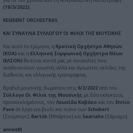
για τα 100 χρόνια από τη Μικρασιατική Καταστροφή
(19/3/2022)
.
RESIDENT
ORCHESTRAS
KAI
ΣΥΝΑΥΛΙΑ ΣΥΛΛΟΓΟΥ ΟΙ ΦΙΛΟΙ ΤΗΣ ΜΟΥΣΙΚΗΣ
Και αυτό το τρίμηνο, η
Κρατική Ορχήστρα Αθηνών
(ΚΟΑ)
και η
Ελληνική Συμφωνική Ορχήστρα Νέων
(ΕΛΣΟΝ)
θα είναι κοντά μας με συναυλίες που
αναδεικνύουν γνωστές αλλά και άγνωστες σελίδες της
διεθνούς και ελληνικής εργογραφίας.
Βραδιά μουσικής δωματίου στις
6/2/2022
από τον
Σύλλογο Οι Φίλοι της Μουσικής
με δύο εκλεκτούς
προσκεκλημένους, τον
Λεωνίδα Καβάκο
και τον
E
nrico
Pace
σε έργα για βιολί και πιάνο των
Schubert
[Σούμπερτ],
Bart
ó
k
[Μπάρτοκ] και
Saariaho
[Σάριαχο].
annexM