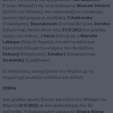
[Γιούρι Μπασμέτ] και τους διάσημους
Moscow
Soloists
(Σολίστ της Μόσχας), που παρουσιάζουν ένα αμιγώς
ρωσικό πρόγραμμα με συνθέσεις
Tchaikovsky
[Τσαϊκόφσκι],
Shostakovich
[Σοστακόβιτς] και
Sviridov
[Σβιρίντοφ]. Ακολουθούν στις
31/3/2022
δύο μεγάλες
κυρίες του πιάνου, η
Katia
[Κάτια] και η
Marielle
Lab
è
que
[Μαριέλ Λαμπέκ], ένα από τα καλύτερα
πιανιστικά δίδυμα του κόσμου, που θα παίξουν
Debussy
[Ντεμπυσσύ],
Schubert
[Σούμπερτ] και
Stravinsky
[Στραβίνσκι].
Οι εκδηλώσεις συνεχίζονται τον Απρίλιο με τη
συμμετοχή γνωστών συνόλων και σολίστ.
ΟΠΕΡΑ
Δύο μεγάλες φωνές δίνουν ραντεβού στο Μέγαρο τον
Μάρτιο
(3/3/2022)
σε ένα γκαλά όπερας που θα
συζητηθεί. Η διακεκριμένη υψίφωνος
Dinara
Alieva