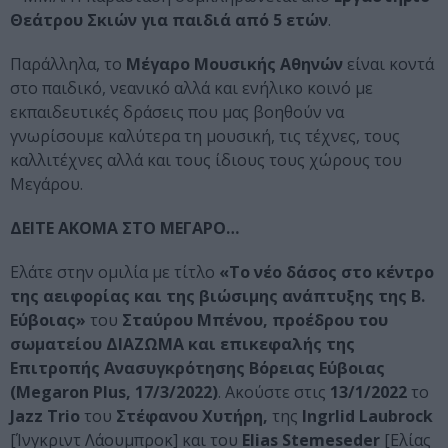
Θεάτρου Σκιών για παιδιά από 5 ετών
.
Παράλληλα, το
Μέγαρο Μουσικής Αθηνών
είναι κοντά
στο παιδικό, νεανικό αλλά και ενήλικο κοινό με
εκπαιδευτικές δράσεις που μας βοηθούν να
γνωρίσουμε καλύτερα τη μουσική, τις τέχνες, τους
καλλιτέχνες αλλά και τους ίδιους τους χώρους του
Μεγάρου.
ΔΕΙΤΕ ΑΚΟΜΑ ΣΤΟ ΜΕΓΑΡΟ…
Ελάτε στην ομιλία με τίτλο
«Το νέο δάσος στο κέντρο
της αειφορίας και της βιώσιμης ανάπτυξης της Β.
Εύβοιας»
του
Σταύρου Μπένου, προέδρου του
σωματείου ΔΙΑΖΩΜΑ και επικεφαλής της
Επιτροπής Ανασυγκρότησης Βόρειας Εύβοιας
(Μ
egaron
Plus
, 17/3/2022)
. Ακούστε στις
13/1/2022
το
Jazz
Trio
του
Στέφανου Χυτήρη,
της
Ingrlid
Laubrock
[Ίνγκριντ Λάουμπροκ] και του
Elias
Stemeseder
[Ελίας