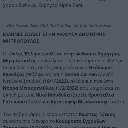
χορού διεθνώς. Χορηγός: Alpha Bank.
NDT-Season-Book-2021-2022-300dpi-for-Print-Rahi-Rezvani
ΕΛΛΗΝΕΣ ΣΟΛΙΣΤ ΣΤΗΝ ΑΙΘΟΥΣΑ ΔΗΜΗΤΡΗΣ
ΜΗΤΡΟΠΟΥΛΟΣ
Ο κύκλος
Έλληνες σολίστ στην Αίθουσα Δημήτρης
Μητρόπουλος
συνεχίζεται τον Ιανουάριο του 2022 με
συναυλίες, στις οποίες συμμετέχουν ο
Θεόδωρος
Κερκέζος
(σαξόφωνο) και η
Danae
D
ö
rken
[Δανάη
Νταίρκεν] (πιάνο)
(19/1/2022)
, αλλά και η πιανίστα
Ντόρα Μπακοπούλου (1/2/2022)
που μοιράζεται τη
σκηνή με τους
Νίκο Μάνδυλα
(βιολί),
Κρυσταλία
Γαϊτάνου
(βιόλα) και
Κριστοφόρ Μιρόσνικοφ
(τσέλο).
Τον Φεβρουάριο, ο κλαρινετίστας
Κώστας Τζέκος
συναντά στο Μέγαρο το
Κουαρτέτο Εγχόρδων