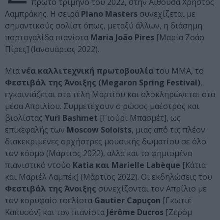
πρώτο τρίμηνο του 2022, στην Αίθουσα Χρήστος
Λαμπράκης. Η σειρά
Piano
Masters
συνεχίζεται με
σημαντικούς σολίστ όπως, μεταξύ άλλων, η διάσημη
πορτογαλίδα πιανίστα
Maria
Jo
ã
o
Pires
[Μαρία Ζοάο
Πίρες] (Ιανουάριος 2022).
Μια
νέα καλλιτεχνική πρωτοβουλία
του ΜΜΑ, το
Φεστιβάλ της Άνοιξης (
Megaron
Spring
Festival
)
,
εγκαινιάζεται στα τέλη Μαρτίου και ολοκληρώνεται στα
μέσα Απριλίου. Συμμετέχουν ο ρώσος μαέστρος και
βιολίστας
Yuri
Bashmet
[Γιούρι Μπασμέτ], ως
επικεφαλής των
Moscow
Soloists
, μιας από τις πλέον
διακεκριμένες ορχήστρες μουσικής δωματίου σε όλο
τον κόσμο (Μάρτιος 2022), αλλά και το φημισμένο
πιανιστικό ντούο
Katia
και
Marielle
Lab
è
que
[Κάτια
και Μαριέλ Λαμπέκ] (Μάρτιος 2022). Οι εκδηλώσεις του
Φεστιβάλ της Άνοιξης
συνεχίζονται τον Απρίλιο με
τον κορυφαίο τσελίστα
Gautier
Capu
ç
on
[Γκωτιέ
Καπυσόν] και τον πιανίστα
J
é
r
ô
me
Ducros
[Ζερόμ