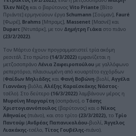
Τετρακτύς
(9/2/2022)
, ενώ η μετζοσοπράνο
Μαίρη-
Έλεν Νέζη
και ο βαρύτονος
Vito
Priante
[Βίτο
Πριάντε] ερμηνεύουν έργα
Schumann
[Σούμαν],
Faur
é
[Φωρέ],
Brahms
[Μπραμς],
Massenet
[Μασνέ] και
Duparc
[Ντυπάρκ], με τον
Δημήτρη Γιάκα
στο πιάνο
(23/2/2022)
.
Τον Μάρτιο έχουν προγραμματιστεί τρία ακόμη
ρεσιτάλ. Στο πρώτο
(14/3/2022)
εμφανίζεται η
μετζοσοπράνο
Λένια Ζαφειροπούλου
με γαλλόφωνο
ρεπερτόριο, πλαισιωμένη από κουαρτέτο εγχόρδων
(
Φαίδων Μηλιάδης
και
Φανή Βοβώνη
-βιολί,
Αγγέλα
Γιαννάκη
-βιόλα,
Αλέξης Καραϊσκάκης Νάστος
-
τσέλο). Στο δεύτερο
(16/3/2022)
λαμβάνουν μέρος η
Μυρσίνη Μαργαρίτη
(σοπράνο), ο
Τάσης
Χριστογιαννόπουλος
(βαρύτονος) και ο
Νίκος
Αθηναίος
(πιάνο), και στο τρίτο
(23/3/2022),
το
Τρίο
Παντούμ
(
Ανδρέας Παπανικολάου-
βιολί,
Άγγελος
Λιακάκης-
τσέλο,
Τίτος Γουβέλης-
πιάνο).