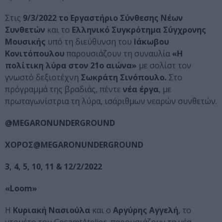
Στις
9/3/2022 το Εργαστήριο Σύνθεσης Νέων
Συνθετών
και το
Ελληνικό Συγκρότημα Σύγχρονης
Μουσικής
υπό τη διεύθυνση του
Ιάκωβου
Κονιτόπουλου
παρουσιάζουν τη συναυλία
«Η
πολίτικη λύρα στον 21ο αιώνα»
με σολίστ τον
γνωστό δεξιοτέχνη
Σωκράτη Σινόπουλο.
Στο
πρόγραμμά της βραδιάς, πέντε
νέα έργα
, με
πρωταγωνίστρια τη λύρα, ισάριθμων νεαρών συνθετών.
@ΜΕ
GARONUNDERGROUND
ΧΟΡΟΣ@
MEGARONUNDERGROUND
3, 4, 5, 10, 11 & 12/2/2022
«
Loom
»
Η
Κυριακή Νασιούλα
και ο
Αργύρης Αγγελή
, το