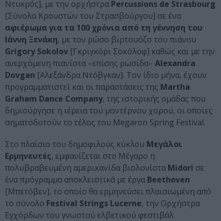
Ντυκρός], με την ορχήστρα
Percussions
de
Strasbourg
[Σύνολο Κρουστών του Στρασβούργου] σε ένα
αφιέρωμα για τα 100 χρόνια από τη γέννηση του
Ιάννη Ξενάκη
, με τον ρώσο βιρτουόζο του πιάνου
Grigory
Sokolov
[Γκριγκόρι Σοκόλοφ] καθώς και με την
ανερχόμενη πιανίστα –επίσης ρωσίδα–
Alexandra
Dovgan
[Αλεξάνδρα Ντόβγκαν]. Τον ίδιο μήνα, έχουν
προγραμματιστεί και οι παραστάσεις της
Martha
Graham
Dance
Company
, της ιστορικής ομάδας που
δημιούργησε η ιέρεια του μοντέρνου χορού, οι οποίες
σηματοδοτούν το τέλος του Megaron Spring Festival.
Στο πλαίσιο του δημοφιλούς κύκλου
Μεγάλοι
Ερμηνευτές
, εμφανίζεται στο Μέγαρο η
πολυβραβευμένη αμερικανίδα βιολονίστα
Midori
σε
ένα πρόγραμμα αποκλειστικά με έργα
Beethoven
[Μπετόβεν], το οποίο θα ερμηνεύσει πλαισιωμένη από
το σύνολο
Festival
Strings
Lucerne
, την Ορχήστρα
Εγχόρδων του γνωστού ελβετικού φεστιβάλ