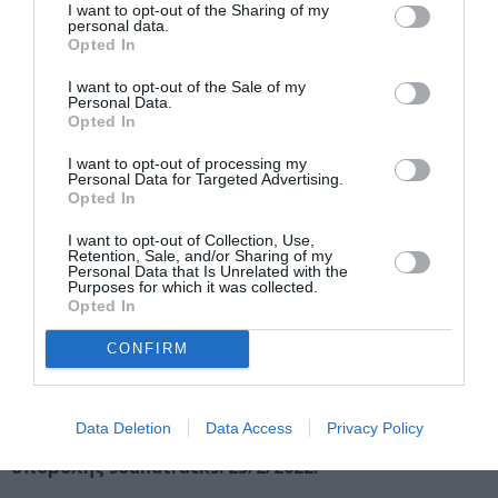
I want to opt-out of the Sharing of my
Στις
15/1/2022
εμφανίζονται στο Μέγαρο σχήματα που
personal data.
ξεχώρισαν σε προηγούμενες
A
νοιχτές Πλατφόρμες
.
Opted In
Το φωνητικό σύνολο
Choir
on
the
Stairs
ερμηνεύει
I want to opt-out of the Sale of my
παραδοσιακά τραγούδια από όλο τον κόσμο. Το
Personal Data.
Opted In
κιθαριστικό κουαρτέτο
Guitar
4-Τ
une
παρουσιάζει
έργα συνθετών του 20ού και 21ου αιώνα. Το σύνολο
I want to opt-out of processing my
εγχόρδων
Fle
[
x
]
String
Ε
nsemble
προσεγγίζει με
Personal Data for Targeted Advertising.
Opted In
προσωπική ματιά τον Haendel [Χαίντελ] και τον Mozart
[Μότσαρτ], και η νεανική ορχήστρα
Music
Virus
παίζει
I want to opt-out of Collection, Use,
jazz, soul και funk.
Retention, Sale, and/or Sharing of my
Personal Data that Is Unrelated with the
Purposes for which it was collected.
Στο μεταξύ, είναι σε εξέλιξη ο
Διεθνής Διαγωνισμός
Opted In
Σύνθεσης
Animegaron
, που πραγματοποιείται σε
CONFIRM
συνεργασία με το
Animasyros
. Φέτος, οι
συμμετέχοντες καλούνται να γράψουν μουσική για την
ταινία animation μικρού μήκους
«Ahead»
της
Ala
Data Deletion
Data Access
Privacy Policy
Nunu
[Άλα Νούνου].
Καταληκτική ημερομηνία
υποβολής
soundtracks
: 25/2/2022.