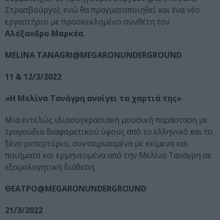
Στρασβούργο), ενώ θα πραγματοποιηθεί και ένα νέο
εργαστήριο με προσκεκλημένο συνθέτη τον
Αλέξανδρο Μαρκέα
.
Μ
ELINA
TANAGRI
@
MEGARONUNDERGROUND
11 & 12/3/2022
«Η Μελίνα Τανάγρη ανοίγει τα χαρτιά της»
Μια εντελώς ιδιοσυγκρασιακή μουσική παράσταση με
τραγούδια διαφορετικού ύφους από το ελληνικό και το
ξένο ρεπερτόριο, συνταιριασμένα με κείμενα και
ποιήματα και ερμηνευμένα από την Μελίνα Τανάγρη σε
εξομολογητική διάθεση.
ΘΕΑΤΡΟ@
MEGARONUNDERGROUND
21/3/2022