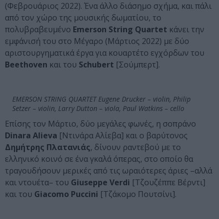
(Φεβρουάριος 2022). Ένα άλλο διάσημο σχήμα, και πάλι
από τον χώρο της μουσικής δωματίου, το
πολυβραβευμένο
Emerson
String
Quartet
κάνει την
εμφάνισή του στο Μέγαρο (Μάρτιος 2022) με δύο
αριστουργηματικά έργα για κουαρτέτο εγχόρδων του
Beethoven
και του
Schubert
[Σούμπερτ].
EMERSON STRING QUARTET Eugene Drucker – violin, Philip
Setzer – violin, Larry Dutton – viola, Paul Watkins – cello
Επίσης τον Μάρτιο, δύο μεγάλες φωνές, η σοπράνο
Dinara
Alieva
[Ντινάρα Αλίεβα] και ο βαρύτονος
Δημήτρης Πλατανιάς
, δίνουν ραντεβού με το
ελληνικό κοινό σε ένα γκαλά όπερας, στο οποίο θα
τραγουδήσουν μερικές από τις ωραιότερες άριες –αλλά
και ντουέτα– του
Giuseppe
Verdi
[Τζουζέππε Βέρντι]
και του
Giacomo
Puccini
[Τζάκομο Πουτσίνι].