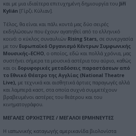
και με μια ιδιαίτερα επιτυχημένη δημιουργία του
Jiří
Kylián
[Γίρζι Κύλιαν].
Τέλος, θα είναι και πάλι κοντά μας δύο σειρές
εκδηλώσεων που έχουν αγαπηθεί από το ελληνικό
κοινό: ο κύκλος συναυλιών
Rising
Stars
,
σε συνεργασία
με τον
Ευρωπαϊκό Οργανισμό Κέντρων Συμφωνικής
Μουσικής–
ECHO
, ο οποίος, εδώ και πολλά χρόνια, μας
συστήνει σήμερα τα μουσικά αστέρια του αύριο, καθώς
και οι
δορυφορικές μεταδόσεις παραστάσεων από
το
Εθνικό Θέατρο της Αγγλίας (
National
Theatre
Live
),
με τεχνικά και αισθητικά άρτιες παραγωγές αλλά
και λαμπερά καστ, στα οποία συχνά συμμετέχουν
βραβευμένοι αστέρες του θεάτρου και του
κινηματογράφου.
ΜΕΓΑΛΕΣ ΟΡΧΗΣΤΡΕΣ / ΜΕΓΑΛΟΙ ΕΡΜΗΝΕΥΤΕΣ
Η ιαπωνικής καταγωγής αμερικανίδα βιολονίστα