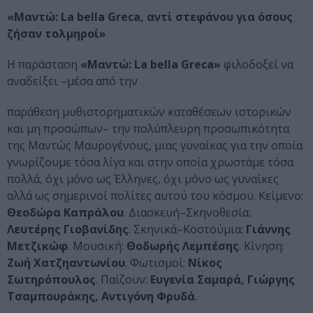
«Μαντώ:
La
bella
Greca
, αντί στεφάνου για όσους
ζήσαν τολμηροί»
Η παράσταση
«Mαντώ: La bella Greca»
φιλοδοξεί να
αναδείξει –μέσα από την
παράθεση μυθιστορηματικών καταθέσεων ιστορικών
και μη προσώπων– την πολύπλευρη προσωπικότητα
της Μαντώς Μαυρογένους, μιας γυναίκας για την οποία
γνωρίζουμε τόσα λίγα και στην οποία χρωστάμε τόσα
πολλά, όχι μόνο ως Έλληνες, όχι μόνο ως γυναίκες
αλλά ως σημερινοί πολίτες αυτού του κόσμου. Κείμενο:
Θεοδώρα Καπράλου
. Διασκευή–Σκηνοθεσία:
Λευτέρης Γιοβανίδης
. Σκηνικά–Κοστούμια:
Γιάννης
Μετζικώφ
. Μουσική:
Θοδωρής Λεμπέσης
. Κίνηση:
Ζωή Χατζηαντωνίου
. Φωτισμοί:
Νίκος
Σωτηρόπουλος
. Παίζουν:
Ευγενία Σαμαρά, Γιώργης
Τσαμπουράκης, Αντιγόνη Φρυδά
.