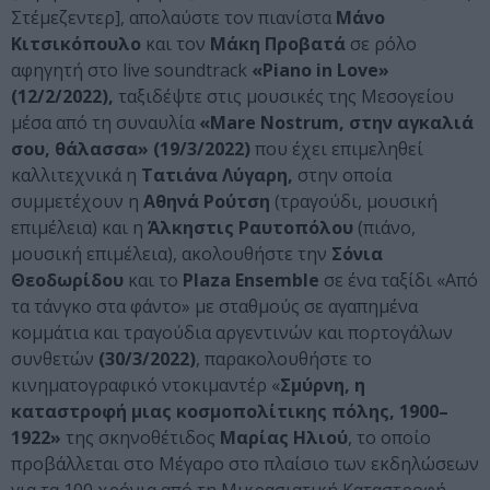
Στέμεζεντερ], απολαύστε τον πιανίστα
Μάνο
Κιτσικόπουλο
και τον
Μάκη Προβατά
σε ρόλο
αφηγητή στο live soundtrack
«
Piano
in
Love
»
(12/2/2022),
ταξιδέψτε στις μουσικές της Μεσογείου
μέσα από τη συναυλία
«
Mare
Nostrum
, στην αγκαλιά
σου, θάλασσα»
(19/3/2022)
που έχει επιμεληθεί
καλλιτεχνικά η
Τατιάνα Λύγαρη,
στην οποία
συμμετέχουν η
Αθηνά Ρούτση
(τραγούδι, μουσική
επιμέλεια) και η
Άλκηστις Ραυτοπόλου
(πιάνο,
μουσική επιμέλεια), ακολουθήστε την
Σόνια
Θεοδωρίδου
και το
Plaza
Ensemble
σε ένα ταξίδι «Από
τα τάνγκο στα φάντο» με σταθμούς σε αγαπημένα
κομμάτια και τραγούδια αργεντινών και πορτογάλων
συνθετών
(30/3/2022)
, παρακολουθήστε το
κινηματογραφικό ντοκιμαντέρ «
Σμύρνη, η
καταστροφή μιας κοσμοπολίτικης πόλης, 1900–
1922»
της σκηνοθέτιδος
Μαρίας Ηλιού
, το οποίο
προβάλλεται στο Μέγαρο στο πλαίσιο των εκδηλώσεων