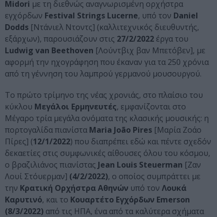
Midori
με τη διεθνώς αναγνωρισμένη ορχήστρα
εγχόρδων
Festival
Strings
Lucerne
, υπό τον
Daniel
Dodds
[Ντάνιελ Ντοντς] (καλλιτεχνικός διευθυντής,
εξάρχων), παρουσιάζουν στις
27/2/2022
έργα του
Ludwig
van
Beethoven
[Λούντβιχ βαν Μπετόβεν], με
αφορμή την ηχογράφηση που έκαναν για τα 250 χρόνια
από τη γέννηση του λαμπρού γερμανού μουσουργού.
Το πρώτο τρίμηνο της νέας χρονιάς, στο πλαίσιο του
κύκλου
Μεγάλοι Ερμηνευτές
, εμφανίζονται στο
Μέγαρο τρία μεγάλα ονόματα της κλασικής μουσικής: η
πορτογαλίδα πιανίστα
Maria
Jo
ã
o
Pires
[Μαρία Ζοάο
Πίρες] (
12/1/2022
) που διαπρέπει εδώ και πέντε σχεδόν
δεκαετίες στις συμφωνικές αίθουσες όλου του κόσμου,
ο βραζιλιάνος πιανίστας
Jean Louis
Steuerman
[Ζαν
Λουί Στόυερμαν]
(4/2/2022)
, o oποίος συμπράττει με
την
Κρατική Ορχήστρα Αθηνών
υπό τον
Λουκά
Καρυτινό
, και το
Κουαρτέτο Εγχόρδων
Emerson
(8/3/2022)
από τις ΗΠΑ, ένα από τα καλύτερα σχήματα