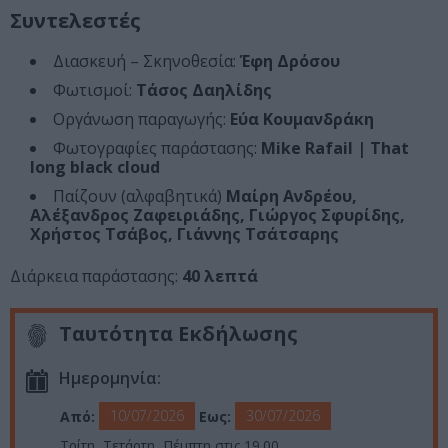
Συντελεστές
Διασκευή – Σκηνοθεσία:
Έφη Δρόσου
Φωτισμοί:
Τάσος Δαηλίδης
Οργάνωση παραγωγής:
Εύα Κουμανδράκη
Φωτογραφίες παράστασης:
Mike Rafail | That
long black cloud
Παίζουν (αλφαβητικά)
Μαίρη Ανδρέου,
Αλέξανδρος Ζαφειριάδης, Γιώργος Σφυρίδης,
Χρήστος Τσάβος, Γιάννης Τσάτσαρης
Διάρκεια παράστασης:
40 λεπτά
Ταυτότητα Εκδήλωσης
Ημερομηνία:
10/07/2026
30/07/2026
Από:
Εως:
Τρίτη, Τετάρτη, Πέμπτη στις 19.00