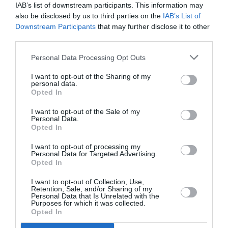
IAB’s list of downstream participants. This information may
Δείτε όλα τα
τελευταία νέα
για την Τέχνη και τον
also be disclosed by us to third parties on the
IAB’s List of
Πολιτισμό στο
Culturenow.gr
Downstream Participants
that may further disclose it to other
third parties.
Νέοι Διαγωνισμοί
❯
Personal Data Processing Opt Outs
Tags
I want to opt-out of the Sharing of my
personal data.
ΔΡΑΜΑ - ΚΟΙΝΩΝΙΚΟ - ΣΥΓΧΡΟΝΟ
Opted In
ΘΕΑΤΡΙΚΕΣ ΠΑΡΑΣΤΑΣΕΙΣ 2025 – 2026
I want to opt-out of the Sale of my
Personal Data.
ΚΡΑΤΙΚΟ ΘΕΑΤΡΟ ΒΟΡΕΙΟΥ ΕΛΛΑΔΟΣ
ΜΑΥΡΗ ΚΩΜΩΔΙΑ
Opted In
I want to opt-out of processing my
Newsletter
Personal Data for Targeted Advertising.
Opted In
Κάθε βδομάδα στο e-mail σας τα τελευταία νέα για
την Τέχνη και τον Πολιτισμό!
I want to opt-out of Collection, Use,
Retention, Sale, and/or Sharing of my
Personal Data that Is Unrelated with the
Purposes for which it was collected.
Opted In