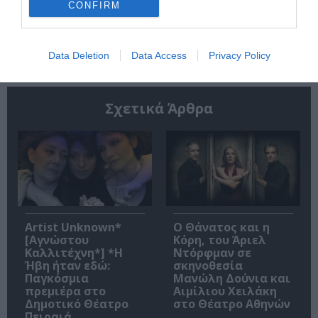
CONFIRM
Ακολουθήστε το Culturenow.gr
Data Deletion
Data Access
Privacy Policy
Σχετικά Άρθρα
Artist Unknown*
Ο Θάνατος και η
[Αγνώστου
Κόρη, του Άριελ
Καλλιτέχνη*] *Η
Ντόρφμαν σε
Ήβη ήταν εδώ:
σκηνοθεσία
Παγκόσμια
Μανώλη Δούνια και
πρεμιέρα στο
Αιμίλιου Χειλάκη
Δημοτικό Θέατρο
στο Θέατρο Αθηνών
Πειραιά