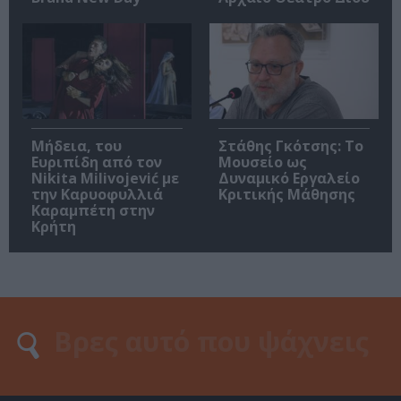
Μήδεια, του
Στάθης Γκότσης: Το
Ευριπίδη από τον
Μουσείο ως
Nikita Milivojević με
Δυναμικό Εργαλείο
την Καρυοφυλλιά
Κριτικής Μάθησης
Καραμπέτη στην
Κρήτη