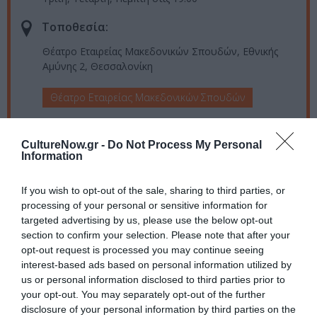
Τοποθεσία:
Θέατρο Εταιρείας Μακεδονικών Σπουδών, Εθνικής
Αμύνης 2, Θεσσαλονίκη
Θέατρο Εταιρείας Μακεδονικών Σπουδών
Eισιτήρια:
CultureNow.gr -
Do Not Process My Personal
5€ || ΑΜΕΑ: Δωρεάν - ΣΥΝΟΔΟΙ ΑΜΕΑ: Δωρεάν,
Information
εφόσον φέρουν τη σχετική ένδειξη Σ οι αντίστοιχες
κάρτες
If you wish to opt-out of the sale, sharing to third parties, or
processing of your personal or sensitive information for
Πληροφορίες / Κρατήσεις:
targeted advertising by us, please use the below opt-out
section to confirm your selection. Please note that after your
Τηλ.: 2315 200 011, 2315 200 012 |
ntng.gr
opt-out request is processed you may continue seeing
interest-based ads based on personal information utilized by
Ακολουθήστε το Culturenow.gr στο
Google News
και
us or personal information disclosed to third parties prior to
your opt-out. You may separately opt-out of the further
μάθετε πρώτοι όλες τις ειδήσεις
disclosure of your personal information by third parties on the