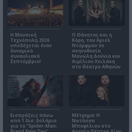
Η Μουσική
Ο Θάνατος και η
Τεχνόπολη 2026
Κόρη, του Άριελ
υποδέχεται έναν
Ντόρφμαν σε
δυναμικό
σκηνοθεσία
συναυλιακό
Μανώλη Δούνια και
Σεπτέμβριο!
Αιμίλιου Χειλάκη
στο Θέατρο Αθηνών
Εισπράξεις πάνω
Μέτρημα: Η
από 1 δισ. δολάρια
Νατάσσα
για το “Spider-Man:
Μποφίλιου στο
Brand New Day”
Αρχαίο Θέατρο Δίου