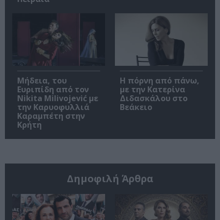
Μήδεια, του
Η πόρνη από πάνω,
Ευριπίδη από τον
με την Κατερίνα
Nikita Milivojević με
Διδασκάλου στο
την Καρυοφυλλιά
Βεάκειο
Καραμπέτη στην
Κρήτη
Δημοφιλή Άρθρα