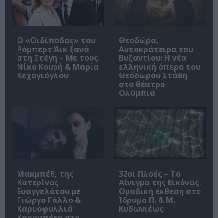
O «Οιδίποδας» του
Θεοδώρα,
Ρόμπερτ Άικ ξανά
Αυτοκράτειρα του
στη Στέγη – Με τους
Βυζαντίου: Η νέα
Νίκο Κουρή & Μαρία
ελληνική όπερα του
Κεχαγιόγλου
Θεόδωρου Στάθη
στο θέατρο
Ολύμπια
Μακμπέθ, της
32οι Πλοές – Το
Κατερίνας
Αίνιγμα της Εικόνας:
Ευαγγελάτου με
Ομαδική έκθεση στο
Γιώργο Γάλλο &
Ίδρυμα Π. & Μ.
Καρυοφυλλιά
Κυδωνιέως
Καραμπέτη στο