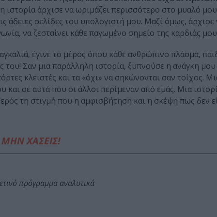
 η ιστορία άρχισε να ωριμάζει περισσότερο στο μυαλό μου
ις άδειες σελίδες του υπολογιστή μου. Μαζί όμως, άρχισε ν
γωνία, να ζεσταίνει κάθε παγωμένο σημείο της καρδιάς μου
 η αγκαλιά, έγινε το μέρος όπου κάθε ανθρώπινο πλάσμα, παι
ής του! Σαν μια παράλληλη ιστορία, ξυπνούσε η ανάγκη μο
 πόρτες κλειστές και τα «όχι» να σηκώνονται σαν τοίχος. 
 και σε αυτά που οι άλλοι περίμεναν από εμάς. Μια ιστορί
θερός τη στιγμή που η αμφισβήτηση και η σκέψη πως δεν ε
ΜΗΝ ΧΑΣΕΙΣ!
φετινό πρόγραμμα αναλυτικά