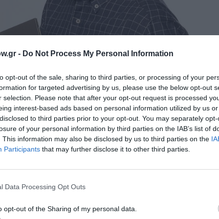
w.gr -
Do Not Process My Personal Information
to opt-out of the sale, sharing to third parties, or processing of your per
formation for targeted advertising by us, please use the below opt-out s
r selection. Please note that after your opt-out request is processed y
eing interest-based ads based on personal information utilized by us or
disclosed to third parties prior to your opt-out. You may separately opt-
losure of your personal information by third parties on the IAB’s list of
. This information may also be disclosed by us to third parties on the
IA
Participants
that may further disclose it to other third parties.
, η Φώφη και ο Φώτης ήταν οι φανταστικοί μου φίλοι. Και
l Data Processing Opt Outs
 πρόσωπα. Έγιναν η παρέα που ξεπηδούσε μέσα από τον υ
να τους δώσω την τελική τους μορφή. Μέχρι που η ψυχή
o opt-out of the Sharing of my personal data.