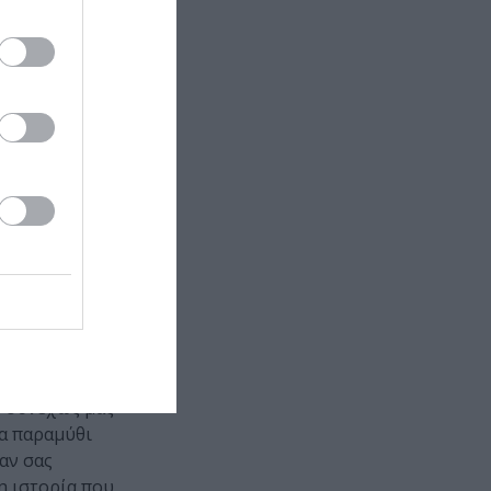
ι ψυχολόγους
ακόμα μια
πό όλους όσα
ασίλης
ίναι ο
ένας
ικό ταξίδι
ο, σαν απλός
Πώς μπορούν
ου έχει λείψει
υ συνεχώς μας
να παραμύθι
αν σας
η ιστορία που