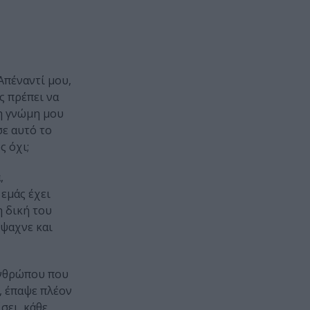
Απέναντί μου,
ς πρέπει να
τη γνώμη μου
σε αυτό το
ς όχι;
,
 εμάς έχει
η δική του
έψαχνε και
 ανθρώπου που
α, έπαψε πλέον
σει, κάθε