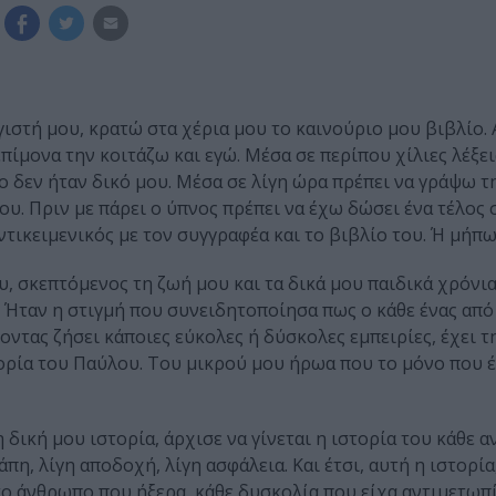
ιστή μου, κρατώ στα χέρια μου το καινούριο μου βιβλίο. 
 επίμονα την κοιτάζω και εγώ. Μέσα σε περίπου χίλιες λέξει
ο δεν ήταν δικό μου. Μέσα σε λίγη ώρα πρέπει να γράψω 
ου. Πριν με πάρει ο ύπνος πρέπει να έχω δώσει ένα τέλος 
ντικειμενικός με τον συγγραφέα και το βιβλίο του. Ή μήπω
, σκεπτόμενος τη ζωή μου και τα δικά μου παιδικά χρόνια
. Ήταν η στιγμή που συνειδητοποίησα πως ο κάθε ένας από
χοντας ζήσει κάποιες εύκολες ή δύσκολες εμπειρίες, έχει τ
ιστορία του Παύλου. Του μικρού μου ήρωα που το μόνο που 
 η δική μου ιστορία, άρχισε να γίνεται η ιστορία του κάθε
πη, λίγη αποδοχή, λίγη ασφάλεια. Και έτσι, αυτή η ιστορί
ητο άνθρωπο που ήξερα, κάθε δυσκολία που είχα αντιμετωπί