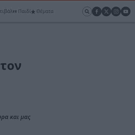
τιβάλ
Παιδί
Θέματα
στον
υρα και μας