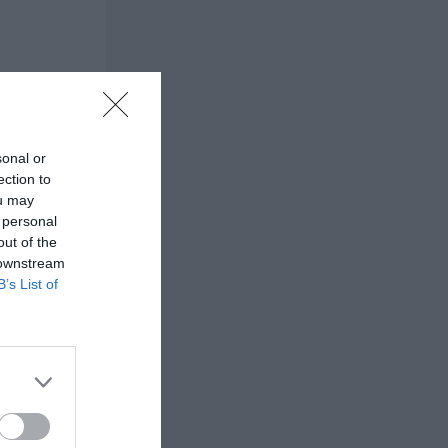
sonal or
ection to
ou may
 personal
out of the
 downstream
B’s List of
 τους αγάπησα
πολογιστή μου
 μου ένιωσε