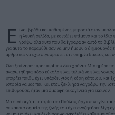
Ε
ίναι βράδυ και καθισμένος μπροστά στον υπολογ
η λευκή σελίδα, με κοιτάζει επίμονα και το ίδιο
γράψω όλα αυτά που θα έγραφα αν αυτό το βιβλί
για αυτό το παραμύθι σαν να μην ήμουν ο δημιουργός τ
άρθρο και να έχω σιγουρευτεί ότι υπήρξα δίκαιος και α
Όλα ξεκίνησαν πριν περίπου δύο χρόνια. Μία ημέρα που
αναρωτήθηκα πόσο εύκολο είναι τελικά να είναι γονιός
υπάρξει παιδί, έχει υπάρξει γιός ή κόρη κάποιου, και έ
ιστορία να μας πει. Και έτσι, ξεκίνησα να γράφω την 
επιθυμούσε, ήταν μια όμορφη οικογένεια για εκείνον.
Μα σιγά σιγά, η ιστορία του Παύλου, άρχισε να γίνεται
σε κάποιο σημείο της ζωής του έχει αναζητήσει λίγη αγά
να μου ανήκει και ξεκίνησε να αγκαλιάζει κάθε ευαίσθ