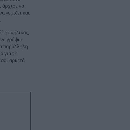
, άρχισε να
α γεμίζει και
.
δί ή ενήλικας,
υ να γράψω
Μια παράλληλη
α για τη
ίσαι αρκετά