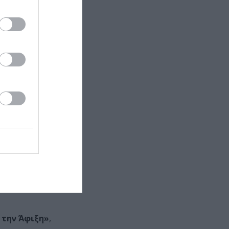
ταγωνιστικό
ου του
οίος γίνεται
 η νέα ταινία
ιάσημου
εοπτική
αφέρει στην
ντας τανγκό,
ι ένας νέος
ά την Άφιξη»
,