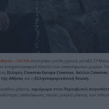
θήνας – FeCHA
επιστρέφει για 8η χρονιά, μεταξύ 27 Μαΐο
ά τον κινηματογραφικό πλούτο των ισπανόφωνων χωρών. Το
ους
Ελληνίς Cinemax Europa Cinemas, Αελλώ Cinemax
 της Αθήνας
και η
Ελληνοαμερικανική Ένωση.
 μεγάλου μήκους,
αφιέρωμα στον Περουβιανό σκηνοθέτη
ς καλύτερες ισπανόφωνες ταινίες μικρού μήκους των τελευ