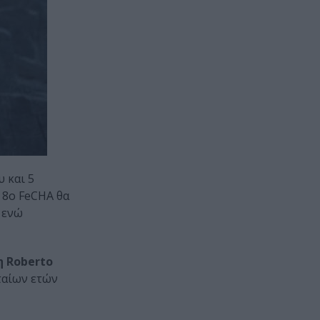
υ και 5
 8ο FeCHA θα
, ενώ
 Roberto
ταίων ετών