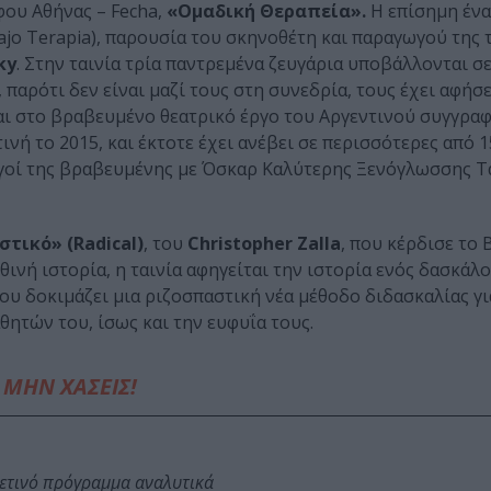
ου Αθήνας – Fecha,
«Ομαδική Θεραπεία».
Η επίσημη έν
ajo Terapia), παρουσία του σκηνοθέτη και παραγωγού της 
ky
. Στην ταινία τρία παντρεμένα ζευγάρια υποβάλλονται σε
παρότι δεν είναι μαζί τους στη συνεδρία, τους έχει αφήσ
ζεται στο βραβευμένο θεατρικό έργο του Αργεντινού συγγρα
νή το 2015, και έκτοτε έχει ανέβει σε περισσότερες από 
ωγοί της βραβευμένης με Όσκαρ Καλύτερης Ξενόγλωσσης Τ
τικό» (Radical)
, του
Christopher Zalla
, που κέρδισε το
ινή ιστορία, η ταινία αφηγείται την ιστορία ενός δασκάλο
ου δοκιμάζει μια ριζοσπαστική νέα μέθοδο διδασκαλίας γι
θητών του, ίσως και την ευφυΐα τους.
ΜΗΝ ΧΑΣΕΙΣ!
φετινό πρόγραμμα αναλυτικά