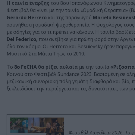
Η
ταινία έναρξης
τ
ου 8ου Ισπανόφωνου Κινηματογράφ
Φεστιβάλ θα γίνει με την ταινία «Ομαδική Θεραπεία» (B
Gerardo Herrero
και της παραγωγού
Mariela Besuievs
ασυνήθιστη ομαδική ψυχοθεραπεία. Η ψυχολόγος τους, 
με οδηγίες για το τι πρέπει να κάνουν. Η ταινία βασί
Del Federico,
που ανέβηκε για πρώτη φορά στην Αργεντι
όλο τον κόσμο. Οι Herrero και Besuievsky ήταν παραγ
Μυστικό Στα Μάτια Της», το 2010.
Το
8ο FeCHA
θα ρίξει αυλαία
με την ταινία
«Ριζοσπασ
Κοινού στο Φεστιβάλ Sundance 2023. Βασισμένη σε αληθ
μεξικανική συνοριακή πόλη γεμάτη διαφθορά και βία, π
ξεκλειδώσει την περιέργεια και τις δυνατότητες των μα
Φεστιβάλ Αισχύλεια 2026: Το 