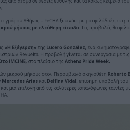
ίας από άτομα σε θέσεις ευθύνης και τα κακώς κείμενα του
ν.
ογράφου Αθήνας – FeCHA ξεκινάει με μια φιλόδοξη σειρά
κρού μήκους με ελεύθερη είσοδο
. Τις προβολές θα φιλ
.
ας
«Η Εξέγερση»
της
Lucero González,
ένα κινηματογραφικ
ιστριών Revuelta. Η προβολή γίνεται σε συνεργασία με τι
ύτο IMCINE,
στο πλαίσιο της
Athens Pride Week.
νιών μικρού μήκους στον Περουβιανό σκηνοθέτη
Roberto B
ν
Mercedes Arias
και
Delfina Vidal,
επίσημη υποβολή του 
και μια επιλογή από τις καλύτερες ισπανόφωνες ταινίες 
CHA.