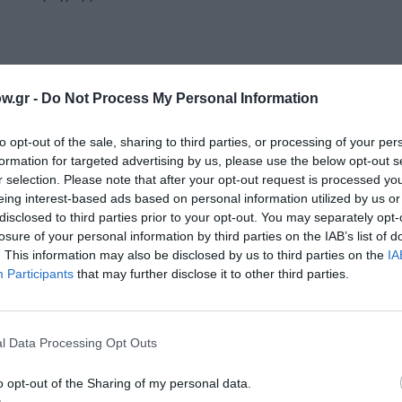
ωμά Μοσχόπουλο στο Αρχαίο Θέατρο Επιδαύρου
w.gr -
Do Not Process My Personal Information
to opt-out of the sale, sharing to third parties, or processing of your per
formation for targeted advertising by us, please use the below opt-out s
r selection. Please note that after your opt-out request is processed y
ακόμη ισπανόφωνοι κινηματογραφιστές και δημιουργοί
eing interest-based ads based on personal information utilized by us or
εμπορική επιτυχία στο ισπανικό box office την περσινή χρ
disclosed to third parties prior to your opt-out. You may separately opt-
τεί τον σκηνοθέτη και σεναριογράφο της ταινίας,
Javier 
losure of your personal information by third parties on the IAB’s list of
. This information may also be disclosed by us to third parties on the
IA
Participants
that may further disclose it to other third parties.
ουν ο
Alejandro Marín,
σκηνοθέτης της ταινίας
«Σε Αγαπ
αινίας
Carmen Garrido Vacas
. Η ταινία κέρδισε Βραβείο G
ρα ακόμη βραβεία, μεταξύ των οποίων Σκηνοθεσίας και Π
l Data Processing Opt Outs
o opt-out of the Sharing of my personal data.
ογράφου Αθήνας – FeCHA περιλαμβάνονται η μεξικάνικη τ