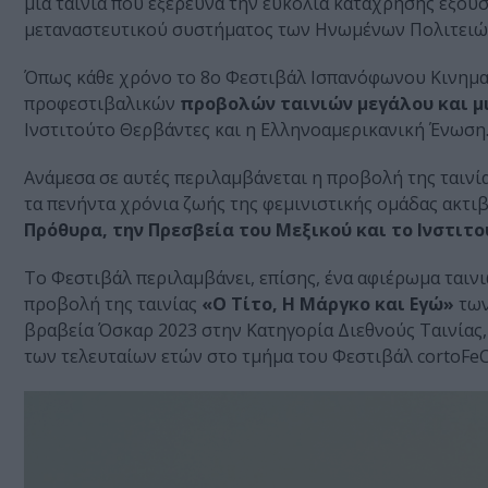
μια ταινία που εξερευνά την ευκολία κατάχρησης εξουσ
μεταναστευτικού συστήματος των Ηνωμένων Πολιτειώ
Όπως κάθε χρόνο το 8o Φεστιβάλ Ισπανόφωνου Κινηματ
προφεστιβαλικών
προβολών ταινιών μεγάλου και μι
Ινστιτούτο Θερβάντες και η Ελληνοαμερικανική Ένωση
Ανάμεσα σε αυτές περιλαμβάνεται η προβολή της ταινί
τα πενήντα χρόνια ζωής της φεμινιστικής ομάδας ακτιβ
Πρόθυρα, την Πρεσβεία του Μεξικού και το Ινστιτο
Το Φεστιβάλ περιλαμβάνει, επίσης, ένα αφιέρωμα ται
προβολή της ταινίας
«Ο Τίτο, Η Μάργκο και Εγώ»
τω
βραβεία Όσκαρ 2023 στην Κατηγορία Διεθνούς Ταινίας, 
των τελευταίων ετών στο τμήμα του Φεστιβάλ cortoFe