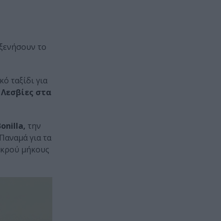
οξενήσουν το
ό ταξίδι για
ς
Λεσβίες στα
onilla,
την
Παναμά για τα
μικρού μήκους