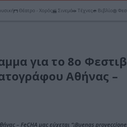
υσική
Θέατρο - Χορός
Σινεμά
Τέχνες
Βιβλίο
Φεσ
αμμα για το 8ο Φεστι
ατογράφου Αθήνας –
νας – FeCHA μας εύχεται “¡Buenas proyecciones