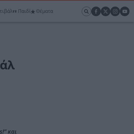
τιβάλ
Παιδί
Θέματα
βάλ
!” και