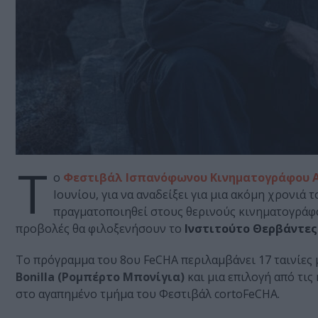
Τ
ο
Φεστιβάλ Ισπανόφωνου Κινηματογράφου Α
Ιουνίου, για να αναδείξει για μια ακόμη χρονι
πραγματοποιηθεί στους θερινούς κινηματογράφ
προβολές θα φιλοξενήσουν το
Ινστιτούτο Θερβάντες
Το πρόγραμμα του 8ου FeCHA περιλαμβάνει 17 ταινίες
Bonilla (Ρομπέρτο Μπονίγια)
και μια επιλογή από τι
στο αγαπημένο τμήμα του Φεστιβάλ cortoFeCHA.