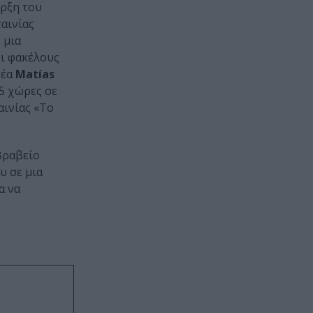
αρξη του
ταινίας
 μια
ει φακέλους
φέα
Matías
15 χώρες σε
αινίας «Το
 Βραβείο
υ σε μια
α να