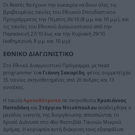
Οι θεατές θα έχουν την ευκαιρία να δουν όλες τις
βραβευμένες ταινίες του Εθνικού Σπουδαστικού
Προγράμματος την Πέμπτη 26/10 (8 μ.μ. και 10 μ.μ.), και
τις ταινίες του Εθνικού Διαγωνιστικού από την
Παρασκευή 27/10 έως και την Κυριακή 29/10
(καθημερινά, 8 μ.μ. και 10 μ.μ).
ΕΘΝΙΚΟ ΔΙΑΓΩΝΙΣΤΙΚΟ
Στο Εθνικό Διαγωνιστικό Πρόγραμμα, με head
programmer το
ν Γιάννη Σακαρίδη
, φέτος συμμετείχαν
35 ταινίες σκηνοθετημένες από 26 άνδρες και 13
γυναίκες.
Η ταινία
Αρκουδότρυπα
σε σκηνοθεσία
Χρυσιάννας
Παπαδάκη
και
Στέργιου Ντινόπουλου
αναδείχθηκε ο
μεγάλος νικητής της διοργάνωσης αποσπώντας το
Χρυσό Διόνυσο στο 46ο Φεστιβάλ Ταινιών Μικρού
Δράμας. Η κορυφαία αυτή διάκριση τους εξασφάλισε