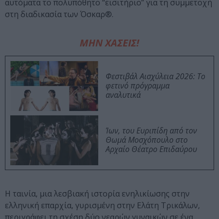
αυτόματα το πολυπόθητο “εισιτήριο” για τη συμμετοχή
στη διαδικασία των Όσκαρ®.
ΜΗΝ ΧΑΣΕΙΣ!
Φεστιβάλ Αισχύλεια 2026: Το
φετινό πρόγραμμα
αναλυτικά
Ίων, του Ευριπίδη από τον
Θωμά Μοσχόπουλο στο
Αρχαίο Θέατρο Επιδαύρου
Η ταινία, μια λεσβιακή ιστορία ενηλικίωσης στην
ελληνική επαρχία, γυρισμένη στην Ελάτη Τρικάλων,
περιγράφει τη σχέση δύο νεαρών γυναικών σε ένα