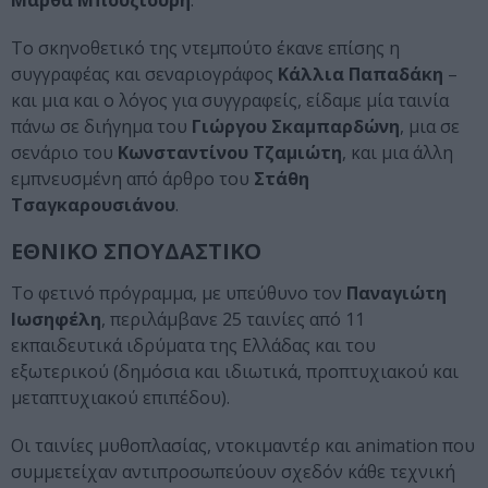
Μάρθα Μπουζιούρη
.
Το σκηνοθετικό της ντεμπούτο έκανε επίσης η
συγγραφέας και σεναριογράφος
Κάλλια Παπαδάκη
–
και μια και ο λόγος για συγγραφείς, είδαμε μία ταινία
πάνω σε διήγημα του
Γιώργου Σκαμπαρδώνη
, μια σε
σενάριο του
Κωνσταντίνου Τζαμιώτη
, και μια άλλη
εμπνευσμένη από άρθρο του
Στάθη
Τσαγκαρουσιάνου
.
ΕΘΝΙΚΟ ΣΠΟΥΔΑΣΤΙΚΟ
Το φετινό πρόγραμμα, με υπεύθυνο τον
Παναγιώτη
Ιωσηφέλη
, περιλάμβανε 25 ταινίες από 11
εκπαιδευτικά ιδρύματα της Ελλάδας και του
εξωτερικού (δημόσια και ιδιωτικά, προπτυχιακού και
μεταπτυχιακού επιπέδου).
Οι ταινίες μυθοπλασίας, ντοκιμαντέρ και animation που
συμμετείχαν αντιπροσωπεύουν σχεδόν κάθε τεχνική