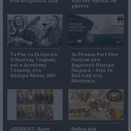
στα Αισχύλεια 2026
που δεν πρέπει να
χάσετε
Το Ροκ το Ελληνικό:
3o Piraeus Port Film
Ο Κώστας Τουρνάς
Festival στο
και ο Διονύσης
Δημοτικό Θέατρο
Τσακνής στο
Πειραιά – Από τη
Θέατρο Άλσος ΔΕΗ
Βαλτική στη
Μεσόγειο
«DEADLIFT. Άρση
Rafina and