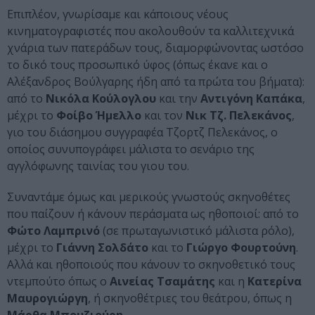
Επιπλέον, γνωρίσαμε και κάποιους νέους
κινηματογραφιστές που ακολουθούν τα καλλιτεχνικά
χνάρια των πατεράδων τους, διαμορφώνοντας ωστόσο
το δικό τους προσωπικό ύφος (όπως έκανε και ο
Αλέξανδρος Βούλγαρης ήδη από τα πρώτα του βήματα):
από το
Νικόλα Κούλογλου
και την
Αντιγόνη Καπάκα
,
μέχρι το
Φοίβο Ήμελλο
και τον
Nικ Τζ. Πελεκάνος
,
γιο του διάσημου συγγραφέα Τζορτζ Πελεκάνος, ο
οποίος συνυπογράφει μάλιστα το σενάριο της
αγγλόφωνης ταινίας του γιου του.
Συναντάμε όμως και μερικούς γνωστούς σκηνοθέτες
που παίζουν ή κάνουν περάσματα ως ηθοποιοί: από το
Φώτο Λαμπρινό
(σε πρωταγωνιστικό μάλιστα ρόλο),
μέχρι το
Γιάννη Σολδάτο
και το
Γιώργο Φουρτούνη
.
Αλλά και ηθοποιούς που κάνουν το σκηνοθετικό τους
ντεμπούτο όπως ο
Αινείας Τσαμάτης
και η
Κατερίνα
Μαυρογιώργη
, ή σκηνοθέτριες του θεάτρου, όπως η