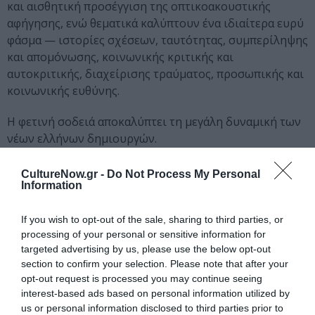
και αισθητική προσέγγιση της οπτικοακουστικής
αφήγησης, ενώ θεματικά καλύπτουν ένα ιδιαίτερα ευρύ
φάσμα — ιστορίες σχέσεων, ταυτότητας, συμπερίληψης
και απομόνωσης, κοινωνικής κριτικής και
αυτοκριτικής, διαχείρισης τραύματος, προσωπικής και
κοινωνικής ευθύνης.
Η φετινή σοδειά αποκαλύπτει τη μεγάλη δυναμική των
νέων ελλήνων δημιουργών.
Το βραβείο «Φρίντα Λιάππα» – Καλύτερης Ελληνικής
CultureNow.gr -
Do Not Process My Personal
Σπουδαστικής Ταινίας απέσπασε η ταινία
Παρέλαση
σε
Information
σκηνοθεσία
Μιχάλη Γαλανόπουλου
, μια ταινία
ενηλικίωσης στην Αθήνα, με άξονα το ρατσισμό και τη
If you wish to opt-out of the sale, sharing to third parties, or
processing of your personal or sensitive information for
σύγχρονη νεανική κουλτούρα.
targeted advertising by us, please use the below opt-out
section to confirm your selection. Please note that after your
Το βραβείο ανδρικής ερμηνείας κέρδισε ο
opt-out request is processed you may continue seeing
Φαμπρίτσιο Μούτσο
για την ταινία
Θερμοκήπιο
σε
interest-based ads based on personal information utilized by
σκηνοθεσία του
Γιώργου Γεωργακόπουλου
, ενώ το
us or personal information disclosed to third parties prior to