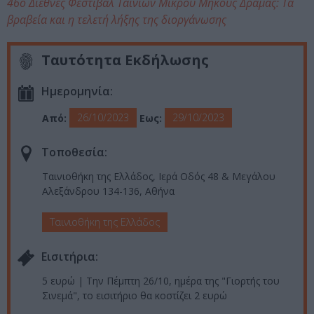
46ο Διεθνές Φεστιβάλ Ταινιών Μικρού Μήκους Δράμας: Τα
βραβεία και η τελετή λήξης της διοργάνωσης
Ταυτότητα Εκδήλωσης
Ημερομηνία:
26/10/2023
29/10/2023
Από:
Εως:
Τοποθεσία:
Ταινιοθήκη της Ελλάδος, Ιερά Οδός 48 & Μεγάλου
Αλεξάνδρου 134-136, Αθήνα
Ταινιοθήκη της Ελλάδος
Eισιτήρια:
5 ευρώ | Την Πέμπτη 26/10, ημέρα της "Γιορτής του
Σινεμά", το εισιτήριο θα κοστίζει 2 ευρώ