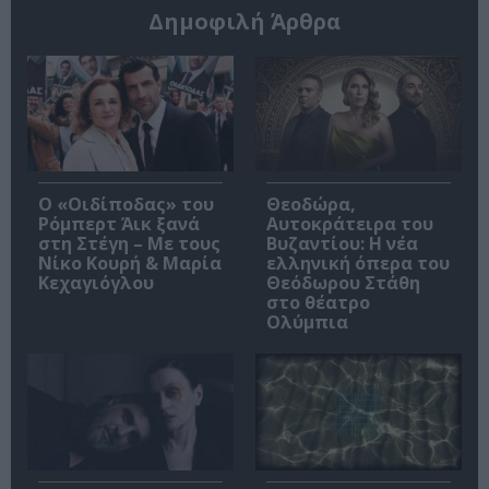
Δημοφιλή Άρθρα
O «Οιδίποδας» του
Θεοδώρα,
Ρόμπερτ Άικ ξανά
Αυτοκράτειρα του
στη Στέγη – Με τους
Βυζαντίου: Η νέα
Νίκο Κουρή & Μαρία
ελληνική όπερα του
Κεχαγιόγλου
Θεόδωρου Στάθη
στο θέατρο
Ολύμπια