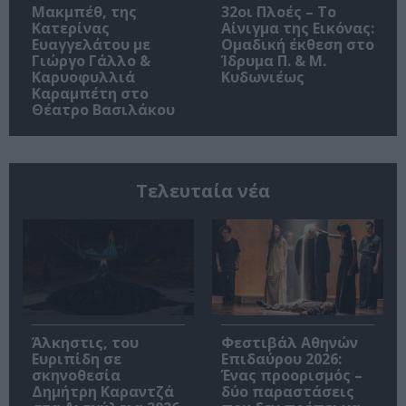
Μακμπέθ, της
32οι Πλοές – Το
Κατερίνας
Αίνιγμα της Εικόνας:
Ευαγγελάτου με
Ομαδική έκθεση στο
Γιώργο Γάλλο &
Ίδρυμα Π. & Μ.
Καρυοφυλλιά
Κυδωνιέως
Καραμπέτη στο
Θέατρο Βασιλάκου
Τελευταία νέα
Άλκηστις, του
Φεστιβάλ Αθηνών
Ευριπίδη σε
Επιδαύρου 2026:
σκηνοθεσία
Ένας προορισμός –
Δημήτρη Καραντζά
δύο παραστάσεις