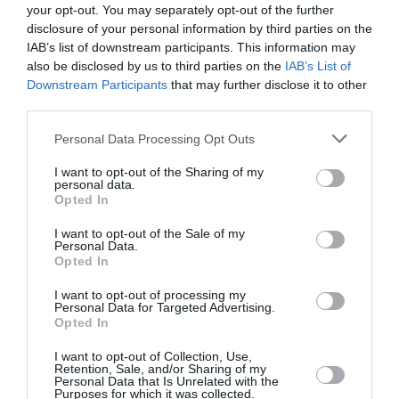
βραβείο γυναικείας ερμηνείας απέσπασε η
Μαρίνα
your opt-out. You may separately opt-out of the further
Σιώτου
για την ταινία
Το Χάος που Άφησε Πίσω της
disclosure of your personal information by third parties on the
σε
σκηνοθεσία
Νίκου Κολιούκου
.
IAB’s list of downstream participants. This information may
also be disclosed by us to third parties on the
IAB’s List of
ATHENS PITCHING LAB
Downstream Participants
that may further disclose it to other
third parties.
Για 2η συνεχή χρονιά το Pitching Lab ακολουθεί το
Φεστιβάλ Ταινιών Μικρού Μήκους Δράμας στην Αθήνα,
Personal Data Processing Opt Outs
με επιλεγμένα, αποκλειστικά ελληνικά, σχέδια,
I want to opt-out of the Sharing of my
δίνοντας έμφαση στο κομμάτι της ανάπτυξης του
personal data.
Opted In
σεναρίου στις ιδέες που κατατέθηκαν.
I want to opt-out of the Sale of my
Στο διήμερο αυτό εργαστήριο, οι συμμετέχοντες, μετά
Personal Data.
Opted In
από δύο καθοδηγητικά διαδικτυακά μαθήματα με τους
εισηγητές του Pitching Lab,
Βαρβάρα
I want to opt-out of processing my
Δούκα,Τζωρτζίνα Κακουδάκη
και
John Stephens
, θα
Personal Data for Targeted Advertising.
Opted In
κληθούν να τελειοποιήσουν την παρουσίαση τους,
όσον αφορά την πλοκή, τους χαρακτήρες, και τη
I want to opt-out of Collection, Use,
Retention, Sale, and/or Sharing of my
γενικότερη δομή του σεναρίου που πρόκειται να
Personal Data that Is Unrelated with the
αναπτύξουν. Την Κυριακή 29 Οκτωβρίου και ώρα 18:00
Purposes for which it was collected.