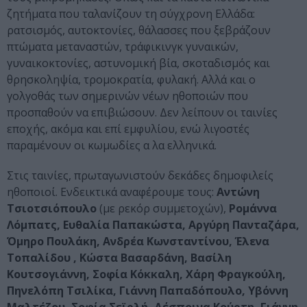
ζητήματα που ταλανίζουν τη σύγχρονη Ελλάδα:
ρατσισμός, αυτοκτονίες, θάλασσες που ξεβράζουν
πτώματα μεταναστών, τράφικινγκ γυναικών,
γυναικοκτονίες, αστυνομική βία, σκοταδισμός και
θρησκοληψία, τρομοκρατία, φυλακή. Αλλά και ο
γολγοθάς των σημερινών νέων ηθοποιών που
προσπαθούν να επιβιώσουν. Δεν λείπουν οι ταινίες
εποχής, ακόμα και επί εμφυλίου, ενώ λιγοστές
παραμένουν οι κωμωδίες α λα ελληνικά.
Στις ταινίες, πρωταγωνιστούν δεκάδες δημοφιλείς
ηθοποιοί. Eνδεικτικά αναφέρουμε τους:
Αντώνη
Τσιοτσιόπουλο
(με ρεκόρ συμμετοχών),
Ρομάννα
Λόμπατς, Ευθαλία Παπακώστα, Αργύρη Πανταζάρα,
Όμηρο Πουλάκη, Ανδρέα Κωνσταντίνου, Έλενα
Τοπαλίδου , Κώστα Βασαρδάνη, Βασίλη
Κουτσογιάννη, Σοφία Κόκκαλη, Χάρη Φραγκούλη,
Πηνελόπη Τσιλίκα, Γιάννη Παπαδόπουλο, Υβόννη