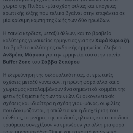
χωριό της Πίνδου -μία σχέση φιλίας και υπόγειας
ερωτικής έλξης που τελικά βγαίνει στην επιφάνεια σε
μία κρίσιμη καμπή της ζωής των δύο ηρωίδων.
Η ταινία κέρδισε, μεταξύ άλλων, και το βραβείο
καλύτερης γυναικείας ερμηνείας για την
Χαρά Κυριαζή
.
Το βραβείο καλύτερης ανδρικής ερμηνείας, έλαβε ο
Ανδρέας Μάρκου
για την ερμηνεία του στην ταινία
Buffer Zone
του
Σάββα Σταύρου
.
Η εξερεύνηση της σεξουαλικότητας, οι ερωτικές
σχέσεις μεταξύ γυναικών, η πρώτη φορά αλλά και ο
χωρισμός καταλαμβάνουν ένα σημαντικό κομμάτι της
φετινής θεματικής των ταινιών. Οι οικογενειακές
σχέσεις και ιδιαίτερα η σχέση γιου-μάνας, οι φιλίες
που δοκιμάζονται, η απώλεια και η διαχείριση του
πένθους, οι μνήμες της παιδικής ηλικίας και τα παιδικά
τραύματα συνεχίζουν να εμπνέουν για άλλη μια φορά
τους μικρομηκάδες. Όπως και τα καυτά κοινωνικά