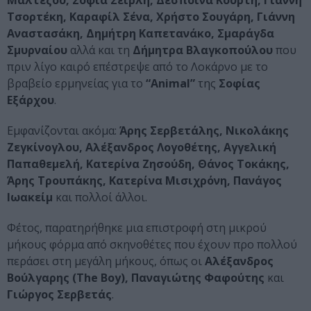
Μαλτέζου, Σοφία Σεϊρλή, Δέσποινα Κούρτη, Γιάννη
Τσορτέκη, Καραφίλ Σένα, Χρήστο Σουγάρη, Γιάννη
Αναστασάκη, Δημήτρη Καπετανάκο, Σμαράγδα
Σμυρναίου
αλλά και τη
Δήμητρα Βλαγκοπούλου
που
πριν λίγο καιρό επέστρεψε από το Λοκάρνο με το
βραβείο ερμηνείας για το
“Animal”
της
Σοφίας
Εξάρχου
.
Εμφανίζονται ακόμα:
Άρης Σερβετάλης, Νικολάκης
Ζεγκίνογλου, Αλέξανδρος Λογοθέτης, Αγγελική
Παπαθεμελή, Κατερίνα Ζησούδη, Θάνος Τοκάκης,
Άρης Τρουπάκης, Κατερίνα Μισιχρόνη, Πανάγος
Ιωακείμ
και πολλοί άλλοι.
Φέτος, παρατηρήθηκε μια επιστροφή στη μικρού
μήκους φόρμα από σκηνοθέτες που έχουν προ πολλού
περάσει στη μεγάλη μήκους, όπως οι
Αλέξανδρος
Βούλγαρης (The Boy), Παναγιώτης Φαφούτης
και
Γιώργος Σερβετάς
.