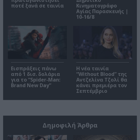
ποτέ ξανά σε ταινία
Κινηματογράφο
Αγίας Παρασκευής |
10-16/8
Εισπράξεις πάνω
Η νέα ταινία
από 1 δισ. δολάρια
“Without Blood” της
για το “Spider-Man:
Αντζελίνα Τζολί θα
Brand New Day”
κάνει πρεμιέρα τον
Σεπτέμβριο
Δημοφιλή Άρθρα