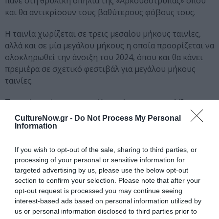
πάνε στη θρυλική σπηλιά της «Αρκουδότρυπας» όπου
και θα αντικρίσουν τους βαθύτερους φόβους τους.
Η ταινία χωρίζεται σε τρεις μεσαίου μήκους ταινίες,
αλλά και σε μία μεγάλου μήκους η οποία προορίζεται να
ολοκληρωθεί την άνοιξη του 2024, όπου και θα κάνει
πρεμιέρα σε σχετικό φεστιβάλ για μεγάλου μήκους
ταινίες.
Το πρώτο μέρος της μεγάλου μήκους, και το 1/3 της
Τριλογίας, η «Αρκουδότρυπα» πρόκειται για μια
CultureNow.gr -
Do Not Process My Personal
τρυφερή ταινία για την ενηλικίωση, την φιλία και τον
Information
έρωτα, που μιλά για τις κουήρ σχέσεις στην επαρχία,
ιδίως μεταξύ γυναικών, που σπάνια βλέπουμε να
If you wish to opt-out of the sale, sharing to third parties, or
απεικονίζονται στο λευκό πανί. Η ταινία
processing of your personal or sensitive information for
targeted advertising by us, please use the below opt-out
διαπραγματεύεται τόσο την σύγκρουση όσο και την
section to confirm your selection. Please note that after your
αρμονία μεταξύ του παραδοσιακού και του μοντέρνου,
opt-out request is processed you may continue seeing
συνδυάζοντας τη παράδοση του τόπου με τα
interest-based ads based on personal information utilized by
προσωπικά βιώματα των δημιουργών.
us or personal information disclosed to third parties prior to