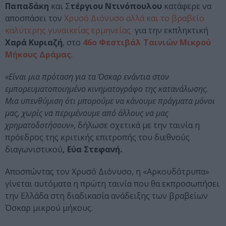
Παπαδάκη
και Σ
τέργιου Ντινόπουλου
κατάφερε να
αποσπάσει τον
Χρυσό Διόνυσο αλλά και το βραβείο
καλύτερης γυναικείας ερμηνείας
για την εκπληκτική
Χαρά Κυριαζή
, στο
46ο Φεστιβάλ Ταινιών Μικρού
Μήκους Δράμας
.
«Είναι μια πρόταση για τα Όσκαρ ενάντια στον
εμπορευματοποιημένο κινηματογράφο της κατανάλωσης.
Μια υπενθύμιση ότι μπορούμε να κάνουμε πράγματα μόνοι
μας, χωρίς να περιμένουμε από άλλους να μας
χρηματοδοτήσουν»
, δήλωσε σχετικά με την ταινία η
πρόεδρος της κριτικής επιτροπής του διεθνούς
διαγωνιστικού
, Εύα Στεφανή.
Αποσπώντας τον Χρυσό Διόνυσο, η «Αρκουδότρυπα»
γίνεται αυτόματα η πρώτη ταινία που θα εκπροσωπήσει
την Ελλάδα στη διαδικασία ανάδειξης των βραβείων
Όσκαρ μικρού μήκους.