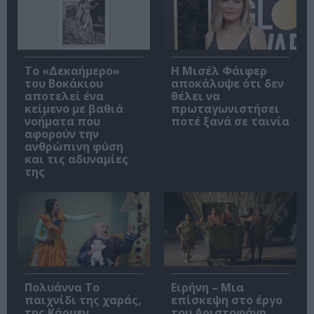
Το «Δεκαήμερο»
Η Μισέλ Φάιφερ
του Βοκάκιου
αποκάλυψε ότι δεν
αποτελεί ένα
θέλει να
κείμενο με βαθιά
πρωταγωνιστήσει
νοήματα που
ποτέ ξανά σε ταινία
αφορούν την
ανθρώπινη φύση
και τις αδυναμίες
της
Πολυάννα Το
Ειρήνη – Μια
παιχνίδι της χαράς,
επίσκεψη στο έργο
της Κάρμεν
του Αριστοφάνη,