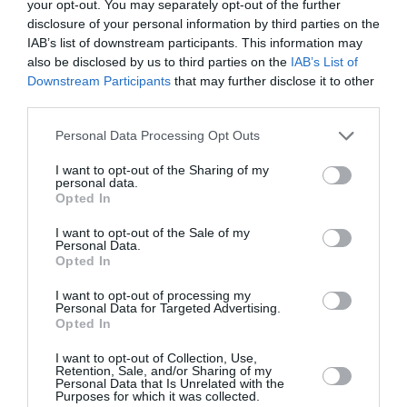
your opt-out. You may separately opt-out of the further
Ακολουθήστε το Culturenow.gr στο
Google News
και
disclosure of your personal information by third parties on the
μάθετε πρώτοι όλες τις ειδήσεις
IAB’s list of downstream participants. This information may
also be disclosed by us to third parties on the
IAB’s List of
Δείτε όλα τα
τελευταία νέα
για την Τέχνη και τον
Downstream Participants
that may further disclose it to other
third parties.
Πολιτισμό στο
Culturenow.gr
Personal Data Processing Opt Outs
Νέοι Διαγωνισμοί
❯
I want to opt-out of the Sharing of my
personal data.
Tags
Opted In
ΒΡΑΒΕΙΑ
ΒΡΑΒΕΙΑ ΟΣΚΑΡ
ΕΛΛΗΝΙΚΕΣ ΤΑΙΝΙΕΣ
I want to opt-out of the Sale of my
Personal Data.
ΚΙΝΗΜΑΤΟΓΡΑΦΙΚΑ ΦΕΣΤΙΒΑΛ
ΤΑΙΝΙΕΣ ΜΙΚΡΟΥ ΜΗΚΟΥΣ
Opted In
ΦΕΣΤΙΒΑΛ ΔΡΑΜΑΣ
I want to opt-out of processing my
Personal Data for Targeted Advertising.
Opted In
Newsletter
I want to opt-out of Collection, Use,
Κάθε βδομάδα στο e-mail σας τα τελευταία νέα για
Retention, Sale, and/or Sharing of my
Personal Data that Is Unrelated with the
την Τέχνη και τον Πολιτισμό!
Purposes for which it was collected.