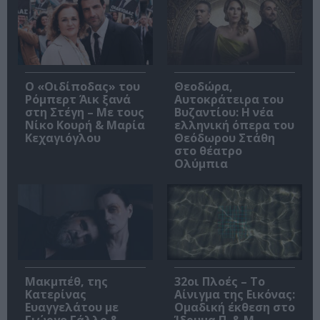
O «Οιδίποδας» του
Θεοδώρα,
Ρόμπερτ Άικ ξανά
Αυτοκράτειρα του
στη Στέγη – Με τους
Βυζαντίου: Η νέα
Νίκο Κουρή & Μαρία
ελληνική όπερα του
Κεχαγιόγλου
Θεόδωρου Στάθη
στο θέατρο
Ολύμπια
Μακμπέθ, της
32οι Πλοές – Το
Κατερίνας
Αίνιγμα της Εικόνας:
Ευαγγελάτου με
Ομαδική έκθεση στο