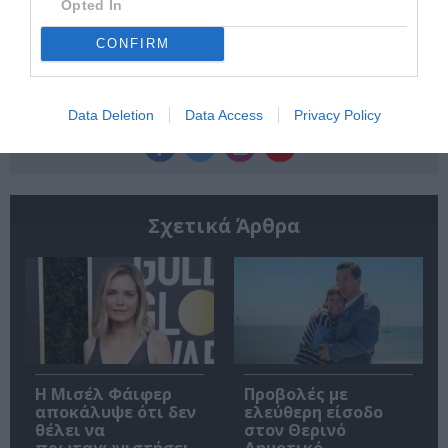
Opted In
CONFIRM
Ακολουθήστε το Culturenow.gr
Data Deletion
Data Access
Privacy Policy
Σχετικά Άρθρα
Η Μισέλ Φάιφερ
Προβολές με
αποκάλυψε ότι δεν
ελεύθερη είσοδο
θέλει να
στον Θερινό
πρωταγωνιστήσει
Δημοτικό