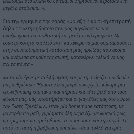
βλέπουμε στο ελληνικό σινεμά, οι δημιουργοί κέρδισαν ένα
μεγάλο στοίχημα…».
Για την ερμηνεία της Χαράς Κυριαζή η κριτική επιτροπή
δήλωσε:
«Στην ηθοποιό που μας συγκίνησε με μια
αναζωογονητικά αυθεντική και ρεαλιστική ερμηνεία. Με
εσωτερικότητα και λιτότητα, κατάφερε να μας συμπαρασύρει
στην συναισθηματική κατάσταση μιας ηρωίδας που ακόμα
και ανάμεσα σε κάθε της σιωπή, καταφέρνει τελικά να μας
πει τα πάντα.»
«Η ταινία έγινε με πολλή αγάπη και με τη στήριξη των δικών
μας ανθρώπων. Ήμασταν ένα μικρό συνεργείο, κάναμε μία
crowdfunding καμπάνια και πήραμε και κάτι ψιλά από τους
φίλους μας, μάς υποστήριξαν και οι γιαγιάδες μας στο χωριό
την Ελάτη Τρικάλων.. Ήταν μία homemade κατάσταση, με
μαγειρέματα μαζί, γυρίσματα όλη μέρα έξω με φυσικό φως
να τρέχουμε να προλάβουμε το σούρουπο και την αυγή.. Γι’
αυτό και αυτή η βράβευση σημαίνει τόσα πολλά για εμάς,