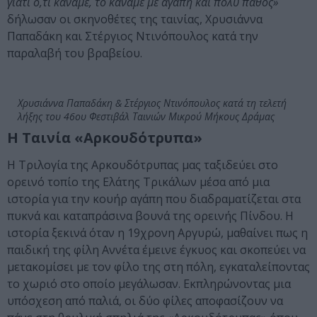
γιατί ό,τι κάναμε, το κάναμε με αγάπη και πολύ πάθος»
δήλωσαν οι σκηνοθέτες της ταινίας, Χρυσιάννα
Παπαδάκη και Στέργιος Ντινόπουλος κατά την
παραλαβή του βραβείου.
Χρυσιάννα Παπαδάκη & Στέργιος Ντινόπουλος κατά τη τελετή
λήξης του 46ου Φεστιβάλ Ταινιών Μικρού Μήκους Δράμας
Η Ταινία «Αρκουδότρυπα»
Η Τριλογία της Αρκουδότρυπας μας ταξιδεύει στο
ορεινό τοπίο της Ελάτης Τρικάλων μέσα από μια
ιστορία για την κουήρ αγάπη που διαδραματίζεται στα
πυκνά και καταπράσινα βουνά της ορεινής Πίνδου. Η
ιστορία ξεκινά όταν η 19χρονη Αργυρώ, μαθαίνει πως η
παιδική της φίλη Αννέτα έμεινε έγκυος και σκοπεύει να
μετακομίσει με τον φίλο της στη πόλη, εγκαταλείποντας
το χωριό στο οποίο μεγάλωσαν. Εκπληρώνοντας μια
υπόσχεση από παλιά, οι δύο φίλες αποφασίζουν να