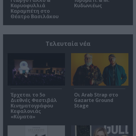
Γιώργο Γάλλο &
Ίδρυμα Π. & Μ.
Καρυοφυλλιά
Κυδωνιέως
Καραμπέτη στο
Θέατρο Βασιλάκου
Τελευταία νέα
Έρχεται το 5ο
Οι Arab Strap στο
Διεθνές Φεστιβάλ
Gazarte Ground
Κινηματογράφου
Stage
Κεφαλονιάς
«Κύματα»