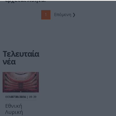
1
Επόμενη ❯
Τελευταία
νέα
ΘΕΜΑΤΑ / ΝΕΑ
07.08.2026 | 09.39
Εθνική
Λυρική