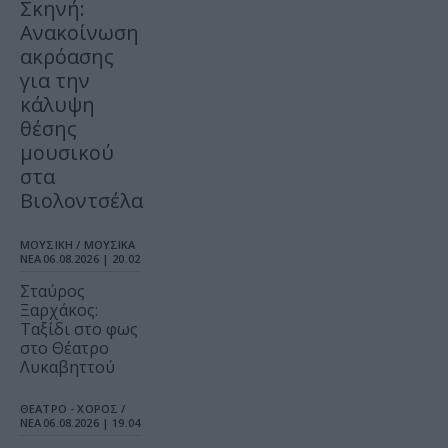
Σκηνή:
Ανακοίνωση
ακρόασης
για την
κάλυψη
θέσης
μουσικού
στα
Βιολοντσέλα
ΜΟΥΣΙΚΗ / ΜΟΥΣΙΚΑ
ΝΕΑ
06.08.2026 | 20.02
Σταύρος
Ξαρχάκος:
Ταξίδι στο φως
στο Θέατρο
Λυκαβηττού
ΘΕΑΤΡΟ - ΧΟΡΟΣ /
ΝΕΑ
06.08.2026 | 19.04