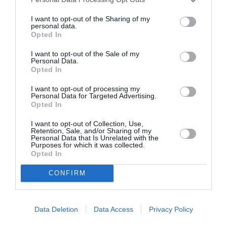
χειμερινά –
2025 στο Onassis
σινεφίλ
Channel στο
I want to opt-out of the Sharing of my
ραντεβού στο
YouTube
personal data.
Opted In
ΕΜΣΤ
I want to opt-out of the Sale of my
Personal Data.
ΦΕΣΤΙΒΑΛ / ΝΕΑ
Opted In
66ο Φεστιβάλ
Κινηματογράφου
I want to opt-out of processing my
Personal Data for Targeted Advertising.
Θεσσαλονίκης –
Opted In
Το πλήρες
πρόγραμμα της
I want to opt-out of Collection, Use,
Retention, Sale, and/or Sharing of my
διοργάνωσης
Personal Data that Is Unrelated with the
Purposes for which it was collected.
Opted In
ΦΕΣΤΙΒΑΛ / ΝΕΑ
CONFIRM
Το 48o Διεθνές
Φεστιβάλ
Ταινιών Μικρού
Data Deletion
Data Access
Privacy Policy
Μήκους Δράμας
έρχεται Αθήνα!