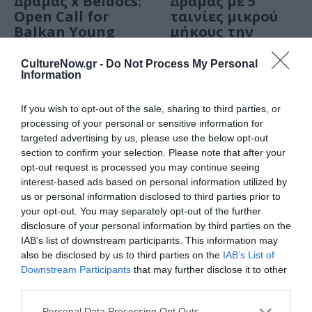
Δράμας x Beldocs:
Δράμας με 5
Open Call for
ταινίες μικρού
Balkan Young
μήκους την
Talents
Ημέρα της
Γυναίκας
CultureNow.gr -
Do Not Process My Personal
Information
ΘΕΜΑΤΑ / ΝΕΑ
ΘΕΜΑΤΑ / ΝΕΑ
If you wish to opt-out of the sale, sharing to third parties, or
49o Διεθνές
processing of your personal or sensitive information for
DISFF Writing
Φεστιβάλ
targeted advertising by us, please use the below opt-out
Residency 2026 –
Ταινιών Μικρού
section to confirm your selection. Please note that after your
Open Call:
Μήκους Δράμας –
opt-out request is processed you may continue seeing
Πρόγραμμα
Call For Entries
interest-based ads based on personal information utilized by
Φιλοξενίας για
us or personal information disclosed to third parties prior to
την Ανάπτυξη
your opt-out. You may separately opt-out of the further
Σεναρίων Μικρού
disclosure of your personal information by third parties on the
Μήκους Ταινιών
IAB’s list of downstream participants. This information may
also be disclosed by us to third parties on the
IAB’s List of
ΣΙΝΕΜΑ / ΝΕΑ
ΣΙΝΕΜΑ / ΝΕΑ
Downstream Participants
that may further disclose it to other
third parties.
Δεκέμβριος 2025:
Μεγάλες Ταινίες
Το CineFIX με 3
Μικρού Μήκους
Personal Data Processing Opt Outs