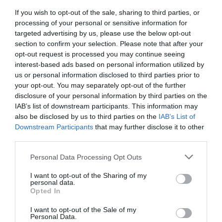
Πληροφορίες έκδοσης:
ISBN: 978-960-566-372-8, Σελίδες:
232, Ημερομηνία έκδοσης: 10/02/2014, Τιμή: 14,40 €
If you wish to opt-out of the sale, sharing to third parties, or
processing of your personal or sensitive information for
targeted advertising by us, please use the below opt-out
section to confirm your selection. Please note that after your
Ακολουθήστε το Culturenow.gr στο
Google News
και
opt-out request is processed you may continue seeing
μάθετε πρώτοι όλες τις ειδήσεις
interest-based ads based on personal information utilized by
us or personal information disclosed to third parties prior to
Δείτε όλα τα
τελευταία νέα
για την Τέχνη και τον
your opt-out. You may separately opt-out of the further
Πολιτισμό στο
Culturenow.gr
disclosure of your personal information by third parties on the
IAB’s list of downstream participants. This information may
also be disclosed by us to third parties on the
IAB’s List of
Νέοι Διαγωνισμοί
❯
Downstream Participants
that may further disclose it to other
third parties.
Tags
Personal Data Processing Opt Outs
ΕΚΔΟΣΕΙΣ ΜΕΤΑΙΧΜΙΟ
ΠΕΖΟΓΡΑΦΙΑ
I want to opt-out of the Sharing of my
personal data.
Opted In
Newsletter
Κάθε βδομάδα στο e-mail σας τα τελευταία νέα για
I want to opt-out of the Sale of my
Personal Data.
την Τέχνη και τον Πολιτισμό!