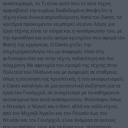
αναστοχασμό, το Τι είναι αυτό που το λένε τέχνη
αμφισβητεί την ευρέως διαδεδομένη άποψη ότι η
τέχνη είναι έννοια απροσδιόριστη. Κατά τον Danto, τα
κριτήρια προκειμένου να μπορεί να γίνει λόγος για
έργο τέχνης είναι το νόημα και η «ενσάρκωσή» του, με
την προσθήκη και ενός ακόμα κριτηρίου που αφορά τον
θεατή: της ερμηνείας. Ο Danto χτίζει την
επιχειρηματολογία του με αναφορές τόσο στη
φιλοσοφία όσο και στην τέχνη, παλαιότερη και πιο
σύγχρονη. Με αφετηρία τον ορισμό της τέχνης στην
Πολιτεία του Πλάτωνα και με αναφορές σε σταθμούς
όπως η επινόηση της προοπτικής ή του σκιοφωτισμού,
ο Danto καταλήγει σε μια γοητευτική συζήτηση για τα
έργα του Γουόρχολ, σε συσχετισμό με τα καθημερινά
αντικείμενα που αυτά αναπαριστούν. Φιλόσοφοι όπως
ο Ντεκάρτ, ο Χέγκελ και ο Καντ, αλλά και καλλιτέχνες
από τον Μιχαήλ Άγγελο και τον Πουσέν έως τον
Ντυσάν και τον Γουόρχολ, είναι ανάμεσα σε αυτούς
που οι απόψεις τους και τα έργα τους, αντίστοιχα,