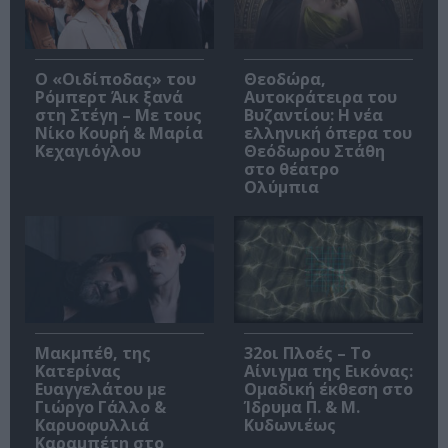
O «Οιδίποδας» του
Θεοδώρα,
Ρόμπερτ Άικ ξανά
Αυτοκράτειρα του
στη Στέγη – Με τους
Βυζαντίου: Η νέα
Νίκο Κουρή & Μαρία
ελληνική όπερα του
Κεχαγιόγλου
Θεόδωρου Στάθη
στο θέατρο
Ολύμπια
Μακμπέθ, της
32οι Πλοές – Το
Κατερίνας
Αίνιγμα της Εικόνας:
Ευαγγελάτου με
Ομαδική έκθεση στο
Γιώργο Γάλλο &
Ίδρυμα Π. & Μ.
Καρυοφυλλιά
Κυδωνιέως
Καραμπέτη στο