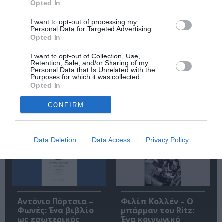
Opted In
I want to opt-out of processing my
Personal Data for Targeted Advertising.
Opted In
I want to opt-out of Collection, Use,
Ακολουθήστε το Culturenow.gr
Retention, Sale, and/or Sharing of my
Personal Data that Is Unrelated with the
Purposes for which it was collected.
Opted In
CONFIRM
Σχετικά Άρθρα
Data Deletion
Data Access
Privacy Policy
Αντόνιο Πόρτσια –
Φιλίπ Κολλέν – Ο
Φωνές: Ένα βιβλίο
μπάρμαν του Ritz:
ως εσωτερικός
Ένα κοινωνικό