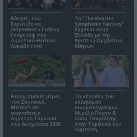
Βάκχες, του
Το “The Beatles
Ευριπίδη σε
Symphonic Fantasy”
σκηνοθεσία Γιάβορ
έρχεται στην
Γκάρντεφ στο
Ελλάδα με την
Δημοτικό Θέατρο
Κρατική Ορχήστρα
Λυκαβηττού
Αθηνών
Ευτυχισμένες μέρες,
Τα ντουέτα του
του Σάμιουελ
ελληνικού
Μπέκετ σε
κινηματογράφου:
σκηνοθεσία
Μιρέλα Πάχου &
Δημήτρη Τάρλοου
Αδάμ Τσαρούχης
στα Αισχύλεια 2026
στην Ταράτσα του
Λαμπέτη