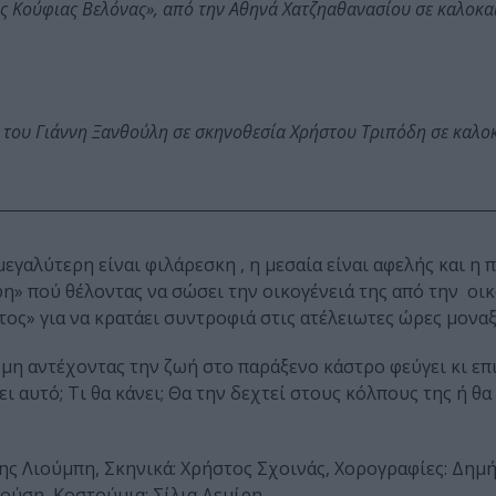
ης Κούφιας Βελόνας», από την Αθηνά Χατζηαθανασίου σε καλοκα
 του Γιάννη Ξανθούλη σε σκηνοθεσία Χρήστου Τριπόδη σε καλο
εγαλύτερη είναι φιλάρεσκη , η μεσαία είναι αφελής και η 
φη» πού θέλοντας να σώσει την οικογένειά της από την οι
ος» για να κρατάει συντροφιά στις ατέλειωτες ώρες μοναξ
 μη αντέχοντας την ζωή στο παράξενο κάστρο φεύγει κι επ
ι αυτό; Τι θα κάνει; Θα την δεχτεί στους κόλπους της ή θα 
ης Λιούμπη, Σκηνικά: Χρήστος Σχοινάς, Χορογραφίες: Δημ
ύση, Κοστούμια: Σίλια Δεμίρη.