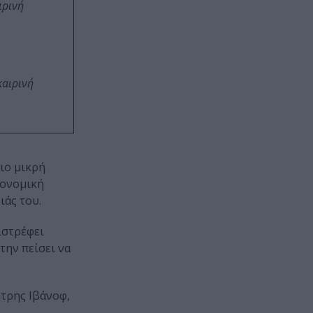
ιρινή
καιρινή
πιο μικρή
κονομική
ιάς του.
ιστρέφει
την πείσει να
ήτρης Ιβάνοφ,