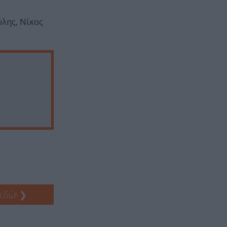
λης, Νίκος
 εδώ!
❯