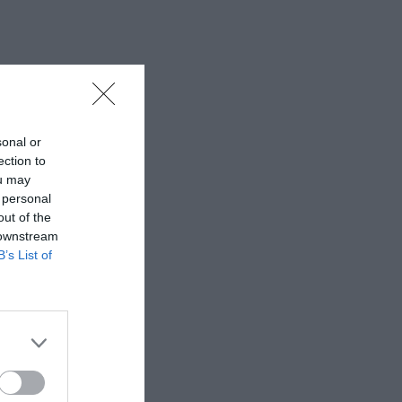
sonal or
ection to
ou may
 personal
out of the
 downstream
B’s List of