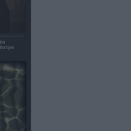
έα
θέατρο