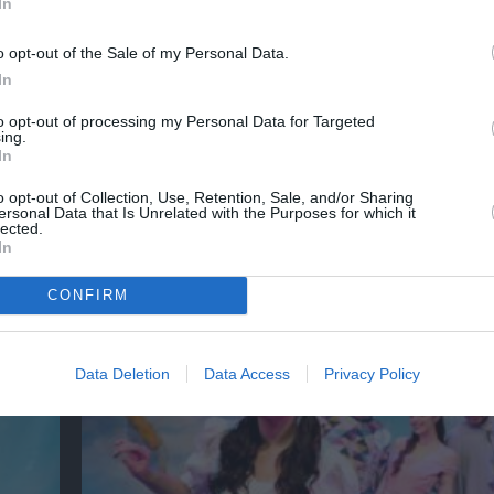
In
o opt-out of the Sale of my Personal Data.
In
to opt-out of processing my Personal Data for Targeted
ing.
In
o opt-out of Collection, Use, Retention, Sale, and/or Sharing
ersonal Data that Is Unrelated with the Purposes for which it
Μια φορά και ένας λύκος: Η Κοκκινοσκουφί
lected.
Ευριπίδειο Θέατρο Σαλαμίνας
In
CONFIRM
Data Deletion
Data Access
Privacy Policy