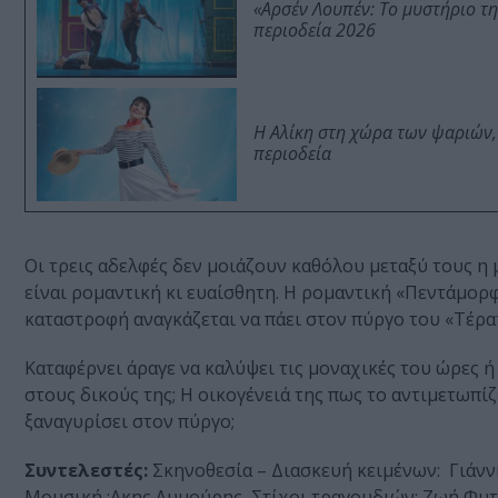
«Αρσέν Λουπέν: Το μυστήριο τ
περιοδεία 2026
Η Αλίκη στη χώρα των ψαριών,
περιοδεία
Οι τρεις αδελφές δεν μοιάζουν καθόλου μεταξύ τους η μ
είναι ρομαντική κι ευαίσθητη. Η ρομαντική «Πεντάμορ
καταστροφή αναγκάζεται να πάει στον πύργο του «Τέρατ
Καταφέρνει άραγε να καλύψει τις μοναχικές του ώρες ή
στους δικούς της; Η οικογένειά της πως το αντιμετωπίζε
ξαναγυρίσει στον πύργο;
Συντελεστές:
Σκηνοθεσία – Διασκευή κειμένων: Γιάνν
Μουσική :Ακης Λυμούρης, Στίχοι τραγουδιών: Ζωή Φυτο