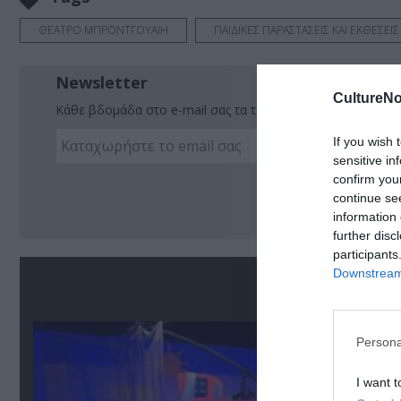
ΘΕΑΤΡΟ ΜΠΡΟΝΤΓΟΥΑΙΗ
ΠΑΙΔΙΚΕΣ ΠΑΡΑΣΤΑΣΕΙΣ ΚΑΙ ΕΚΘΕΣΕΙΣ 
Newsletter
CultureNo
Κάθε βδομάδα στο e-mail σας τα τελευταία νέα για την Τέχ
If you wish 
sensitive in
confirm you
Ακο
continue se
information 
further disc
participants
Downstream 
Σ
Persona
I want t