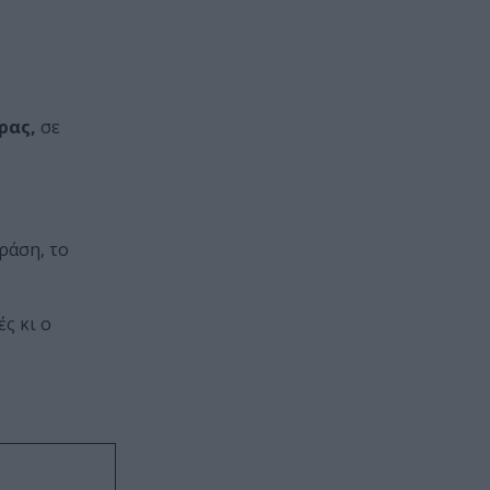
έρας,
σε
ράση, το
ς κι ο