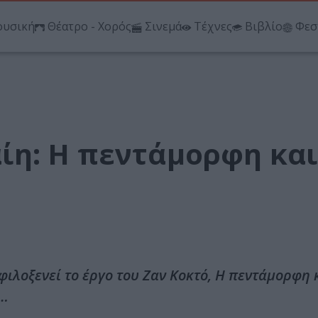
υσική
Θέατρο - Χορός
Σινεμά
Τέχνες
Βιβλίο
Φεσ
η: Η πεντάμορφη και
ιλοξενεί το έργο του Ζαν Κοκτό, Η πεντάμορφη κ
 …