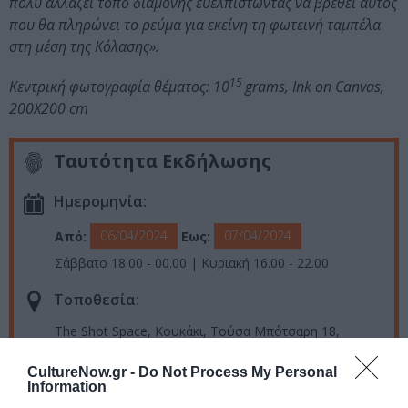
πολύ αλλάζει τόπο διαμονής ευελπιστώντας να βρεθεί αυτός
που θα πληρώνει το ρεύμα για εκείνη τη φωτεινή ταμπέλα
στη μέση της Κόλασης».
15
Κεντρική φωτογραφία θέματος: 10
grams, Ink on Canvas,
200X200 cm
Ταυτότητα Εκδήλωσης
Ημερομηνία:
06/04/2024
07/04/2024
Από:
Εως:
Σάββατο 18.00 - 00.00 | Κυριακή 16.00 - 22.00
Τοποθεσία:
The Shot Space, Κουκάκι, Τούσα Μπότσαρη 18,
Κουκάκι
CultureNow.gr -
Do Not Process My Personal
Information
Ακολουθήστε το Culturenow.gr στο
Google News
και