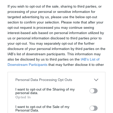
μάθετε πρώτοι όλες τις ειδήσεις
If you wish to opt-out of the sale, sharing to third parties, or
processing of your personal or sensitive information for
Δείτε όλα τα
τελευταία νέα
για την Τέχνη και τον
targeted advertising by us, please use the below opt-out
Πολιτισμό στο
Culturenow.gr
section to confirm your selection. Please note that after your
opt-out request is processed you may continue seeing
interest-based ads based on personal information utilized by
Νέοι Διαγωνισμοί
❯
us or personal information disclosed to third parties prior to
your opt-out. You may separately opt-out of the further
Tags
disclosure of your personal information by third parties on the
IAB’s list of downstream participants. This information may
ΓΚΑΛΕΡΙ ΤΕΧΝΗΣ - ΑΙΘΟΥΣΕΣ ΤΕΧΝΗΣ
also be disclosed by us to third parties on the
IAB’s List of
Downstream Participants
that may further disclose it to other
ΔΩΡΕΑΝ ΕΚΔΗΛΩΣΕΙΣ
ΖΩΓΡΑΦΙΚΗ
ΖΩΓΡΑΦΟΣ
third parties.
Newsletter
Personal Data Processing Opt Outs
Κάθε βδομάδα στο e-mail σας τα τελευταία νέα για
I want to opt-out of the Sharing of my
την Τέχνη και τον Πολιτισμό!
personal data.
Opted In
I want to opt-out of the Sale of my
Personal Data.