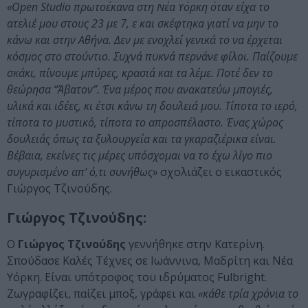
«Open Studio πρωτοέκανα στη Νέα Υόρκη όταν είχα το
ατελιέ μου στους 23 με 7, ε και σκέφτηκα γιατί να μην το
κάνω και στην Αθήνα. Δεν με ενοχλεί γενικά το να έρχεται
κόσμος στο στούντιο. Συχνά πυκνά περνάνε φίλοι. Παίζουμε
σκάκι, πίνουμε μπύρες, κρασιά και τα λέμε. Ποτέ δεν το
θεώρησα “Άβατον”. Ένα μέρος που ανακατεύω μπογιές,
υλικά και ιδέες, κι έτσι κάνω τη δουλειά μου. Τίποτα το ιερό,
τίποτα το μυστικό, τίποτα το απροσπέλαστο. Ένας χώρος
δουλειάς όπως τα ξυλουργεία και τα γκαραζιέρικα είναι.
Βέβαια, εκείνες τις μέρες υπόσχομαι να το έχω λίγο πιο
συγυρισμένο απ’ ό,τι συνήθως»
σχολιάζει ο εικαστικός
Γιώργος Τζινούδης.
Γιώργος Τζινούδης:
Ο
Γιώργος Τζινούδης
γεννήθηκε στην Κατερίνη.
Σπούδασε Καλές Τέχνες σε Ιωάννινα, Μαδρίτη και Νέα
Υόρκη. Είναι υπότροφος του ιδρύματος Fulbright.
Ζωγραφίζει, παίζει μποξ, γράφει και
«κάθε τρία χρόνια το