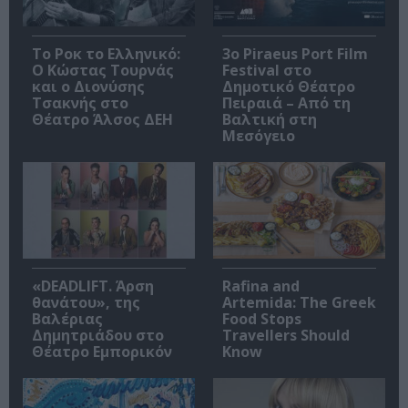
Το Ροκ το Ελληνικό:
3o Piraeus Port Film
Ο Κώστας Τουρνάς
Festival στο
και ο Διονύσης
Δημοτικό Θέατρο
Τσακνής στο
Πειραιά – Από τη
Θέατρο Άλσος ΔΕΗ
Βαλτική στη
Μεσόγειο
«DEADLIFT. Άρση
Rafina and
θανάτου», της
Artemida: The Greek
Βαλέριας
Food Stops
Δημητριάδου στο
Travellers Should
Θέατρο Εμπορικόν
Know