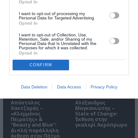
Opted In
I want to opt-out of processing my
Ακολουθήστε το Culturenow.gr
Personal Data for Targeted Advertising.
Opted In
I want to opt-out of Collection, Use,
Retention, Sale, and/or Sharing of my
Personal Data that Is Unrelated with the
Purposes for which it was collected.
Σχετικά Άρθρα
Opted In
CONFIRM
Data Deletion
Data Access
Privacy Policy
Απόστολος
Αλέξανδρος
Χαντζαράς –
Μαγκανιώτης –
«Κλεμμένος
State of Change:
Πειρατής» &
Έκθεση στην
“Beauty and Blue”:
γκαλερί Ακρόπρωρο
Διπλή παράλληλη
έκθεση στην Πάτμο