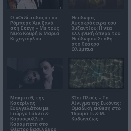
O «Οιδίποδας» του
Θεοδώρα,
Ρόμπερτ Άικ ξανά
Αυτοκράτειρα του
στη Στέγη – Με τους
Βυζαντίου: Η νέα
Νίκο Κουρή & Μαρία
ελληνική όπερα του
Κεχαγιόγλου
Θεόδωρου Στάθη
στο θέατρο
Ολύμπια
Μακμπέθ, της
32οι Πλοές – Το
Κατερίνας
Αίνιγμα της Εικόνας:
Ευαγγελάτου με
Ομαδική έκθεση στο
Γιώργο Γάλλο &
Ίδρυμα Π. & Μ.
Καρυοφυλλιά
Κυδωνιέως
Καραμπέτη στο
Θέατρο Βασιλάκου