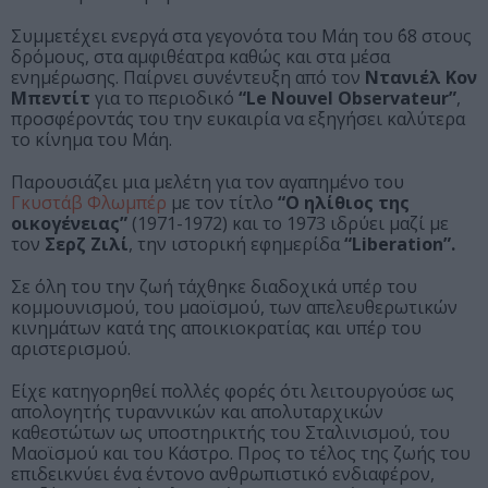
Συμμετέχει ενεργά στα γεγονότα του Μάη του ΄68 στους
δρόμους, στα αμφιθέατρα καθώς και στα μέσα
ενημέρωσης. Παίρνει συνέντευξη από τον
Ντανιέλ Κον
Μπεντίτ
για το περιοδικό
“Le Nouvel Observateur”
,
προσφέροντάς του την ευκαιρία να εξηγήσει καλύτερα
το κίνημα του Μάη.
Παρουσιάζει μια μελέτη για τον αγαπημένο του
Γκυστάβ Φλωμπέρ
με τον τίτλο
“Ο ηλίθιος της
οικογένειας”
(1971-1972) και το 1973 ιδρύει μαζί με
τον
Σερζ Ζιλί
, την ιστορική εφημερίδα
“Liberation”.
Σε όλη του την ζωή τάχθηκε διαδοχικά υπέρ του
κομμουνισμού, του μαοϊσμού, των απελευθερωτικών
κινημάτων κατά της αποικιοκρατίας και υπέρ του
αριστερισμού.
Είχε κατηγορηθεί πολλές φορές ότι λειτουργούσε ως
απολογητής τυραννικών και απολυταρχικών
καθεστώτων ως υποστηρικτής του Σταλινισμού, του
Μαοϊσμού και του Κάστρο. Προς το τέλος της ζωής του
επιδεικνύει ένα έντονο ανθρωπιστικό ενδιαφέρον,