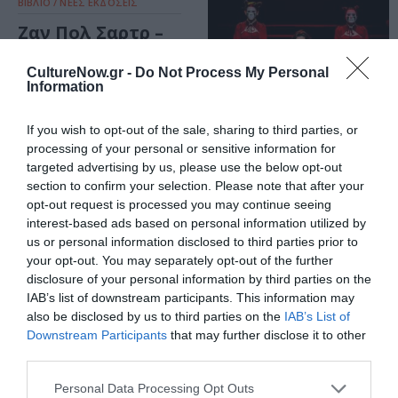
ΒΙΒΛΙΟ / ΝΕΕΣ ΕΚΔΟΣΕΙΣ
Ζαν Πολ Σαρτρ –
Κεκλεισμένων
των θυρών: Το
CultureNow.gr -
Do Not Process My Personal
Information
θεατρικό κείμενο
σε δίγλωσση
έκδοση από τις
If you wish to opt-out of the sale, sharing to third parties, or
εκδόσεις
processing of your personal or sensitive information for
Ενύπνιο
targeted advertising by us, please use the below opt-out
ΘΕΑΤΡΟ - ΧΟΡΟΣ / ΝΕΑ
section to confirm your selection. Please note that after your
opt-out request is processed you may continue seeing
Κεκλεισμένων
interest-based ads based on personal information utilized by
των θυρών, του
us or personal information disclosed to third parties prior to
Ζαν Πωλ Σαρτρ σε
your opt-out. You may separately opt-out of the further
σκηνοθεσία
disclosure of your personal information by third parties on the
Στέλιου Πετράκη
IAB’s list of downstream participants. This information may
στο Studio
also be disclosed by us to third parties on the
IAB’s List of
Μαυρομιχάλη
Downstream Participants
that may further disclose it to other
third parties.
Personal Data Processing Opt Outs