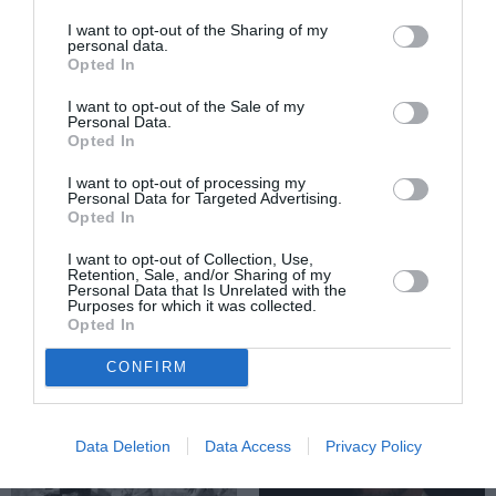
I want to opt-out of the Sharing of my
personal data.
Opted In
I want to opt-out of the Sale of my
Personal Data.
Opted In
I want to opt-out of processing my
ΘΕΑΤΡΟ - ΧΟΡΟΣ / ΝΕΑ
ΘΕΑΤΡΟ - ΧΟΡΟΣ / ΝΕΑ
Personal Data for Targeted Advertising.
Opted In
Τρωάδες, του Ζαν
No exit, της
Πωλ Σαρτρ από
Αγγελικής
I want to opt-out of Collection, Use,
την ομάδα
Τρομπούκη στο
Retention, Sale, and/or Sharing of my
Personal Data that Is Unrelated with the
ΘΕΑΜΑ στο
Μικρό Θέατρο
Purposes for which it was collected.
Δημοτικό Θέατρο
Κεραμεικού –
Opted In
Πειραιά
Αναβολή
CONFIRM
Data Deletion
Data Access
Privacy Policy