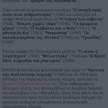
τριλογίας του
“Δρόμοι της ελευθερίας”
.
Παρουσίασε το φιλοσοφικό του έργο
“Ο υπαρξισμός
είναι ένας ανθρωπισμός”
(1946) και συνεχίζει να
γράφει θεατρικά έργα όπως τα
“Η πόρνη που σέβεται”
(1946),
“Νεκροί χωρίς τάφο”
(1946),
“Τα βρώμικα
χέρια”
(1948),
“Ο διάβολος και ο θεός”
(1951),
“Ο
ηθοποιός Κιν”
(1953),
“Νεκράσοφ”
(1956),
“Οι
καταδικασμένοι της Αλτόνα”
(1960) και
“Τρωάδες”
(1965).
Επίσης γράφει τις λογοτεχνικές μελέτες
“Τι είναι η
λογοτεχνία”
(1947),
“Μπωντλαίρ”
(1947) και
“Ο Άγιος
Ζενέ, κωμωδός και μάρτυρας”
(1952).
Εκδίδεται ένα ακόμα φιλοσοφικό του έργο το
“Κριτική
της διαλεκτικής λογικής”
(1960) και το 1964 προς
έκπληξη της παγκόσμιας κοινής γνώμης αρνείται το
Βραβείο Νόμπελ Λογοτεχνίας
. Στην καθιερωμένη
επίσημη τελετή, του απονεμήθηκε το Βραβείο Νόμπελ
τον Δεκέμβριο του 1964 αλλά ο ίδιος ήταν απών και σε
επιστολή του προς τη Σουηδική Ακαδημία δήλωσε ότι
αρνείται να δεχτεί οποιαδήποτε διάκριση από
οποιοδήποτε ίδρυμα.