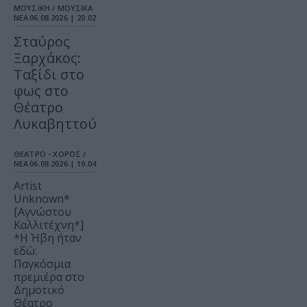
ΜΟΥΣΙΚΗ / ΜΟΥΣΙΚΑ
ΝΕΑ
06.08.2026 | 20.02
Σταύρος
Ξαρχάκος:
Ταξίδι στο
φως στο
Θέατρο
Λυκαβηττού
ΘΕΑΤΡΟ - ΧΟΡΟΣ /
ΝΕΑ
06.08.2026 | 19.04
Artist
Unknown*
[Αγνώστου
Καλλιτέχνη*]
*Η Ήβη ήταν
εδώ:
Παγκόσμια
πρεμιέρα στο
Δημοτικό
Θέατρο