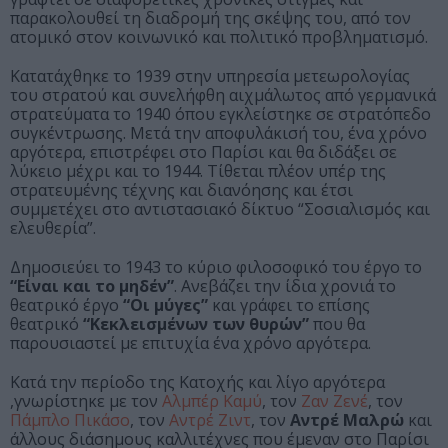
παρακολουθεί τη διαδρομή της σκέψης του, από τον
ατομικό στον κοινωνικό και πολιτικό προβληματισμό.
Κατατάχθηκε το 1939 στην υπηρεσία μετεωρολογίας
του στρατού και συνελήφθη αιχμάλωτος από γερμανικά
στρατεύματα το 1940 όπου εγκλείστηκε σε στρατόπεδο
συγκέντρωσης. Μετά την αποφυλάκισή του, ένα χρόνο
αργότερα, επιστρέφει στο Παρίσι και θα διδάξει σε
λύκειο μέχρι και το 1944. Τίθεται πλέον υπέρ της
στρατευμένης τέχνης και διανόησης και έτσι
συμμετέχει στο αντιστασιακό δίκτυο “Σοσιαλισμός και
ελευθερία”.
Δημοσιεύει το 1943 το κύριο φιλοσοφικό του έργο το
“Είναι και το μηδέν”
. Ανεβάζει την ίδια χρονιά το
θεατρικό έργο
“Οι μύγες”
και γράφει το επίσης
θεατρικό
“Κεκλεισμένων των θυρών”
που θα
παρουσιαστεί με επιτυχία ένα χρόνο αργότερα.
Κατά την περίοδο της Κατοχής και λίγο αργότερα
,γνωρίστηκε με τον
Αλμπέρ Καμύ
, τον
Ζαν Ζενέ
, τον
Πάμπλο Πικάσο
, τον
Αντρέ Ζιντ
, τον
Αντρέ Μαλρώ
και
άλλους διάσημους καλλιτέχνες που έμεναν στο Παρίσι