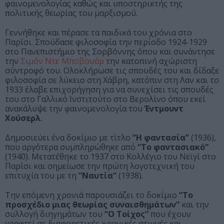
φαινομενολογίας καθώς και υποστηρικτής της
πολιτικής θεωρίας του μαρξισμού.
Γεννήθηκε και πέρασε τα παιδικά του χρόνια στο
Παρίσι. Σπούδασε φιλοσοφία την περίοδο 1924-1929
στο Πανεπιστήμιο της Σορβόννης όπου και συνάντησε
την
Σιμόν Ντε Μποβουάρ
την κατοπινή αχώριστη
σύντροφό του. Ολοκλήρωσε τις σπουδές του και δίδαξε
φιλοσοφία σε λύκειο στη Χάβρη, κατόπιν στη Λαν και το
1933 έλαβε επιχορήγηση για να συνεχίσει τις σπουδές
του στο Γαλλικό Ινστιτούτο στο Βερολίνο όπου εκεί
ανακάλυψε την φαινομενολογία του
Έντμουντ
Χούσερλ
.
Δημοσιεύει ένα δοκίμιο με τίτλο
“Η φαντασία”
(1936),
που αργότερα συμπληρώθηκε από
“Το φαντασιακό”
(1940). Μετατέθηκε το 1937 στο Κολλέγιο του Νεϊγί στο
Παρίσι και σημείωσε την πρώτη λογοτεχνική του
επιτυχία του με τη
“Ναυτία”
(1938).
Την επόμενη χρονιά παρουσιάζει το δοκίμιο
“Το
προσχέδιο μιας θεωρίας συναισθημάτων”
και την
συλλογή διηγημάτων του
“Ο Τοίχος”
που έχουν
γραφτεί σε διαφορετικές χρονικές στιγμές και