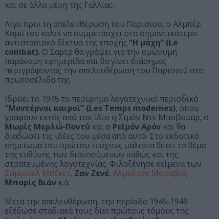
και σε άλλα μέρη της Γαλλίας.
Λίγο πριν τη απελευθέρωση του Παρισιού, ο Αλμπέρ
Καμύ τον καλεί να συμμετάσχει στο σημαντικότερο
αντιστασιακό δίκτυο της εποχής
“Η μάχη” (Le
combat).
Ο Σαρτρ θα γράψει για την ομώνυμη
παράνομη εφημερίδα και θα γίνει διάσημος
περιγράφοντας την απελευθέρωση του Παρισιού στα
πρωτοσέλιδα της.
Ιδρύει το 1945 το περίφημο λογοτεχνικό περιοδικό
“Μοντέρνοι καιροί”
(Les Temps modernes)
, όπου
γράφουν εκτός από τον ίδιο η Σιμόν Ντε Μποβουάρ, ο
Μωρίς Μερλώ-Ποντύ
και ο
Ρεϊμόν Αρόν
και θα
διαδώσει τις ιδέες του μέσα από αυτό. Στο εκδοτικό
σημείωμα του πρώτου τεύχους μάλιστα θέτει το θέμα
της ευθύνης των διανοούμενων καθώς και της
στρατευμένης λογοτεχνίας. Φιλοξένησε κείμενα των
Σάμιουελ Μπέκετ
,
Ζαν Ζενέ
,
Αλμπέρτο Μοράβια
,
Μπορίς Βιάν
κ.ά.
Μετά την απελευθέρωση, την περίοδο 1945-1949
εξέδωσε σταδιακά τους δύο πρώτους τόμους της