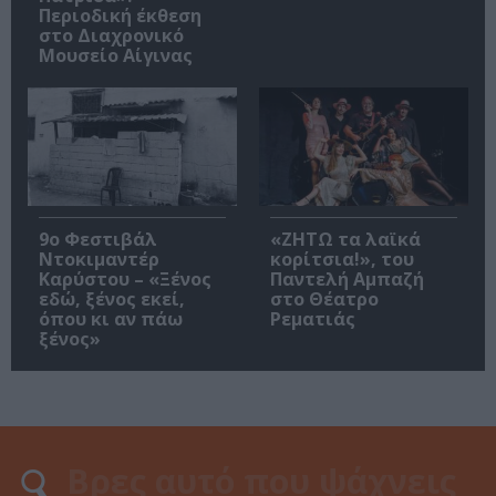
Περιοδική έκθεση
στο Διαχρονικό
Μουσείο Αίγινας
9ο Φεστιβάλ
«ΖΗΤΩ τα λαϊκά
Ντοκιμαντέρ
κορίτσια!», του
Καρύστου – «Ξένος
Παντελή Αμπαζή
εδώ, ξένος εκεί,
στο Θέατρο
όπου κι αν πάω
Ρεματιάς
ξένος»