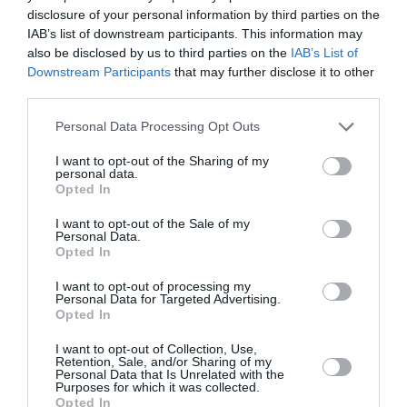
disclosure of your personal information by third parties on the
Ένα εικαστικό εργαστήριο όπου τα παιδιά γνωρίζουν
IAB’s list of downstream participants. This information may
τις σημαντικότερες εφευρέσεις των τηλεπικοινωνιών
also be disclosed by us to third parties on the
IAB’s List of
που διαμόρφωσαν τον κόσμο μας όπως τον γνωρίζουμε
Downstream Participants
that may further disclose it to other
third parties.
σήμερα και αποτυπώνουν σε καμβά τις σκέψεις και τα
συναισθήματά τους για την ανθρώπινη σύνδεση.
Personal Data Processing Opt Outs
Ομαδική Ξενάγηση
I want to opt-out of the Sharing of my
(14:30–15:30 | ενήλικες & παιδιά άνω των 10
personal data.
ετών)
Opted In
I want to opt-out of the Sale of my
Ένα διαδραστικό ταξίδι, όπου οι επισκέπτες γνωρίζουν
Personal Data.
σημαντικούς σταθμούς από τις πρώτες μορφές
Opted In
μετάδοσης μηνυμάτων έως τις σύγχρονες ψηφιακές
I want to opt-out of processing my
τεχνολογίες, ανακαλύπτοντας πώς οι τηλεπικοινωνίες
Personal Data for Targeted Advertising.
εξελίσσονται διαρκώς.
Opted In
I want to opt-out of Collection, Use,
Retention, Sale, and/or Sharing of my
Δράσεις για τα παιδιά του «Χαμόγελου του
Personal Data that Is Unrelated with the
Purposes for which it was collected.
Παιδιού» και του «Κέντρου Αγάπης Ελευσίνας»
Opted In