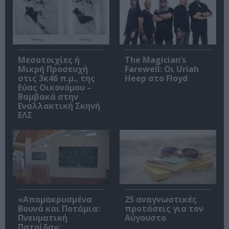
Μεσοτοιχίες ή
The Magician’s
Μικρή Προσευχή
Farewell: Οι Uriah
στις 3κ46 π.μ., της
Heep στο Floyd
Εύας Οικονόμου –
Βαμβακά στην
Εναλλακτική Σκηνή
ΕΛΣ
«Απομακρυσμένα
25 αναγνωστικές
Βουνά και Ποτάμια:
προτάσεις για τον
Πνευματική
Αύγουστο
Πατρίδα»: