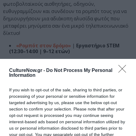
φωτοβολταϊκούς αισθητήρες, οδηγούν,
ευθυγραμμίζουν και συνδέουν τα ρομπότ τους για να
δημιουργήσουν μια αδιάκοπη αλυσίδα φωτός που
μεταφέρει μηνύματα σαν ένα μικρό τηλεπικοινωνιακό
δίκτυο!
«Ρομπότ στον δρόμο»
|
Εργαστήριο
STEM
(12:30–14:00 | 9–12 ετών)
Τα παιδιά ανακαλύπτουν πώς η τεχνολογία, η
CultureNow.gr -
Do Not Process My Personal
ρομποτική και οι τηλεπικοινωνίες συνεργάζονται για
Information
να κάνουν την οδήγηση του μέλλοντος… έξυπνη!
Προγραμματίζοντας ρομποτικά οχήματα που
If you wish to opt-out of the sale, sharing to third parties, or
ανταλλάσσουν πληροφορίες, τα παιδιά αναγνωρίζουν
processing of your personal or sensitive information for
σήματα κυκλοφορίας, αποφεύγουν εμπόδια και
targeted advertising by us, please use the below opt-out
κινούνται με ασφάλεια σε προσομοιωμένες συνθήκες
section to confirm your selection. Please note that after your
δρόμου.
opt-out request is processed you may continue seeing
interest-based ads based on personal information utilized by
«Εφευρέσεις που ένωσαν τον κόσμο μας»
us or personal information disclosed to third parties prior to
(11:00–12:30 & 13:00–14:30 | 7–12 ετών)
your opt-out. You may separately opt-out of the further