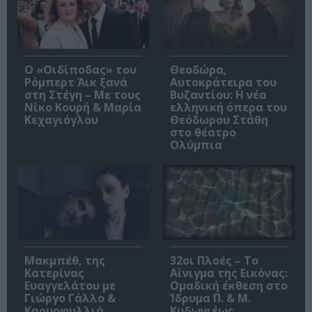
O «Οιδίποδας» του
Θεοδώρα,
Ρόμπερτ Άικ ξανά
Αυτοκράτειρα του
στη Στέγη – Με τους
Βυζαντίου: Η νέα
Νίκο Κουρή & Μαρία
ελληνική όπερα του
Κεχαγιόγλου
Θεόδωρου Στάθη
στο θέατρο
Ολύμπια
Μακμπέθ, της
32οι Πλοές – Το
Κατερίνας
Αίνιγμα της Εικόνας:
Ευαγγελάτου με
Ομαδική έκθεση στο
Γιώργο Γάλλο &
Ίδρυμα Π. & Μ.
Καρυοφυλλιά
Κυδωνιέως