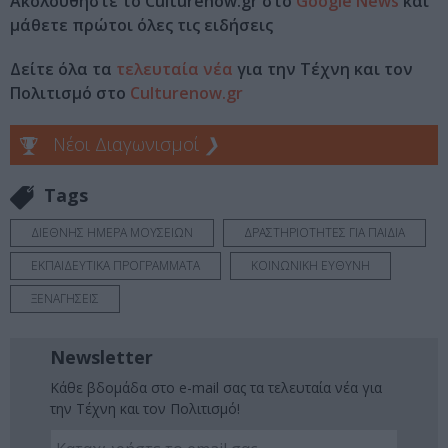
Ακολουθήστε το Culturenow.gr στο
Google News
και
μάθετε πρώτοι όλες τις ειδήσεις
Δείτε όλα τα
τελευταία νέα
για την Τέχνη και τον
Πολιτισμό στο
Culturenow.gr
Νέοι Διαγωνισμοί
❯
Tags
ΔΙΕΘΝΗΣ ΗΜΕΡΑ ΜΟΥΣΕΙΩΝ
ΔΡΑΣΤΗΡΙΟΤΗΤΕΣ ΓΙΑ ΠΑΙΔΙΑ
ΕΚΠΑΙΔΕΥΤΙΚΑ ΠΡΟΓΡΑΜΜΑΤΑ
ΚΟΙΝΩΝΙΚΗ ΕΥΘΥΝΗ
ΞΕΝΑΓΗΣΕΙΣ
Newsletter
Κάθε βδομάδα στο e-mail σας τα τελευταία νέα για
την Τέχνη και τον Πολιτισμό!