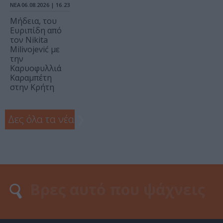
ΝΕΑ
06.08.2026 | 16.23
Μήδεια, του
Ευριπίδη από
τον Nikita
Milivojević με
την
Καρυοφυλλιά
Καραμπέτη
στην Κρήτη
Δες όλα τα νέα
❯