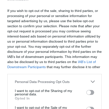
Οι Βάρβαροι της
Οι Μαθηματικοί:
Ευρώπης: Ένα
Επανέκδοση σε
If you wish to opt-out of the sale, sharing to third parties, or
βιβλίο για την
ενιαίο τόμο για
processing of your personal or sensitive information for
ιστορία των
το βιβλίο του
targeted advertising by us, please use the below opt-out
βαρβάρων από
Έρικ Τεμπλ Μπελ
section to confirm your selection. Please note that after your
opt-out request is processed you may continue seeing
τον Έντουαρντ
interest-based ads based on personal information utilized by
Τζέιμς
us or personal information disclosed to third parties prior to
your opt-out. You may separately opt-out of the further
ΒΙΒΛΙΟ / ΝΕΕΣ ΕΚΔΟΣΕΙΣ
ΒΙΒΛΙΟ / ΝΕΑ
disclosure of your personal information by third parties on the
Η αυτοκρατορία
Κρατικά
IAB’s list of downstream participants. This information may
του βαμβακιού:
Λογοτεχνικά
also be disclosed by us to third parties on the
IAB’s List of
Το βραβευμένο
Βραβεία 2021: Οι
Downstream Participants
that may further disclose it to other
βιβλίο του Σβεν
βραχείες λίστες
third parties.
Μπέκερτ
Personal Data Processing Opt Outs
ΒΙΒΛΙΟ / ΝΕΕΣ ΕΚΔΟΣΕΙΣ
I want to opt-out of the Sharing of my
personal data.
Zettel //
Opted In
Δελτάρια: Οι
σημειώσεις του
I want to opt-out of the Sale of my