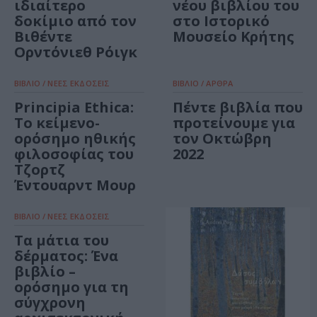
ιδιαίτερο
νέου βιβλίου του
δοκίμιο από τον
στο Ιστορικό
Βιθέντε
Μουσείο Κρήτης
Ορντόνιεθ Ρόιγκ
ΒΙΒΛΙΟ / ΝΕΕΣ ΕΚΔΟΣΕΙΣ
ΒΙΒΛΙΟ / ΑΡΘΡΑ
Principia Ethica:
Πέντε βιβλία που
Το κείμενο-
προτείνουμε για
ορόσημο ηθικής
τον Οκτώβρη
φιλοσοφίας του
2022
Τζορτζ
Έντουαρντ Μουρ
ΒΙΒΛΙΟ / ΝΕΕΣ ΕΚΔΟΣΕΙΣ
Τα μάτια του
δέρματος: Ένα
βιβλίο –
ορόσημο για τη
σύγχρονη