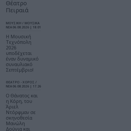
Θέατρο
Πειραιά
ΜΟΥΣΙΚΗ / ΜΟΥΣΙΚΑ
ΝΕΑ
06.08.2026 | 18.01
Η Μουσική
Τεχνόπολη
2026
υποδέχεται
έναν δυναμικό
συναυλιακό
Σεπτέμβριο!
ΘΕΑΤΡΟ - ΧΟΡΟΣ /
ΝΕΑ
06.08.2026 | 17.26
Ο Θάνατος και
η Κόρη, του
Άριελ
Ντόρφμαν σε
σκηνοθεσία
Μανώλη
Δούνια και