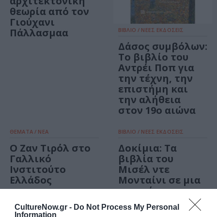
αρχιτεκτονική
θεωρία από τον
Γιούχανι
Πάλλασμαα
ΒΙΒΛΙΟ / ΝΕΕΣ ΕΚΔΟΣΕΙΣ
Δάσος συμβόλων:
Το βιβλίο του
Αντρέι Ποπ για
την τέχνη, την
επιστήμη και
την αλήθεια
στον 19ο αιώνα
ΘΕΜΑΤΑ / ΝΕΑ
ΒΙΒΛΙΟ / ΝΕΕΣ ΕΚΔΟΣΕΙΣ
Ο Ζαν Τιρόλ στο
Δοκίμια: Τα
Γαλλικό
βιβλία του
Ινστιτούτο
Μισέλ ντε
Ελλάδος
Μονταίνι σε μια
κασετίνα
CultureNow.gr -
Do Not Process My Personal
ΒΙΒΛΙΟ / ΝΕΕΣ ΕΚΔΟΣΕΙΣ
ΒΙΒΛΙΟ / ΝΕΕΣ ΕΚΔΟΣΕΙΣ
Information