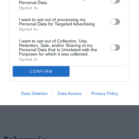
Personal Data.
Βίττγκενσταϊν
Opted In
από τις
Πανεπιστημιακές
I want to opt-out of processing my
Personal Data for Targeted Advertising.
εκδόσεις Κρήτης
Opted In
ΒΙΒΛΙΟ / ΝΕΕΣ ΕΚΔΟΣΕΙΣ
I want to opt-out of Collection, Use,
Retention, Sale, and/or Sharing of my
Τα Όρια της
Personal Data that Is Unrelated with the
Ανεκτικότητας:
Purposes for which it was collected.
Opted In
Το νέο βιβλίο
του Denis
CONFIRM
Lacorne
❮ Προηγούμενη
6
Επόμενη ❯
Data Deletion
Data Access
Privacy Policy