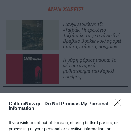
ΜΗΝ ΧΑΣΕΙΣ!
Γιανγκ Σιουάνγκ-τζι –
«Ταϊβάν: Ημερολόγιο
Ταξιδιού»: Το φετινό Διεθνές
Βραβείο Booker κυκλοφορεί
από τις εκδόσεις Βακχικόν
Η νύφη φόρεσε μαύρα: Το
νέο αστυνομικό
μυθιστόρημα του Κορνέλ
Γούλριτς
Σχεδίαση εξωφύλλου: Ιάκωβος Ουρανός
CultureNow.gr -
Do Not Process My Personal
Information
Ακολουθήστε το Culturenow.gr στο
Google News
και
μάθετε πρώτοι όλες τις ειδήσεις
If you wish to opt-out of the sale, sharing to third parties, or
processing of your personal or sensitive information for