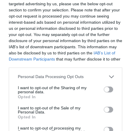
Δείτε όλα τα
τελευταία νέα
για την Τέχνη και τον
targeted advertising by us, please use the below opt-out
Πολιτισμό στο
Culturenow.gr
section to confirm your selection. Please note that after your
opt-out request is processed you may continue seeing
interest-based ads based on personal information utilized by
Νέοι Διαγωνισμοί
❯
us or personal information disclosed to third parties prior to
your opt-out. You may separately opt-out of the further
Tags
disclosure of your personal information by third parties on the
IAB’s list of downstream participants. This information may
ΔΟΚΙΜΙΑ - ΜΕΛΕΤΕΣ
ΞΕΝΟΙ ΣΥΓΓΡΑΦΕΙΣ
also be disclosed by us to third parties on the
IAB’s List of
Downstream Participants
that may further disclose it to other
ΠΑΝΕΠΙΣΤΗΜΙΑΚΕΣ ΕΚΔΟΣΕΙΣ ΚΡΗΤΗΣ
third parties.
Newsletter
Personal Data Processing Opt Outs
Κάθε βδομάδα στο e-mail σας τα τελευταία νέα για
I want to opt-out of the Sharing of my
την Τέχνη και τον Πολιτισμό!
personal data.
Opted In
I want to opt-out of the Sale of my
Personal Data.
Opted In
I want to opt-out of processing my
Ακολουθήστε το Culturenow.gr