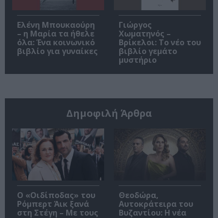
Ελένη Μπουκαούρη
Γιώργος
– η Μαρία τα ήθελε
Χωματηνός –
όλα: Ένα κοινωνικό
Βρίκελοι: Το νέο του
βιβλίο για γυναίκες
βιβλίο γεμάτο
μυστήριο
Δημοφιλή Άρθρα
O «Οιδίποδας» του
Θεοδώρα,
Ρόμπερτ Άικ ξανά
Αυτοκράτειρα του
στη Στέγη – Με τους
Βυζαντίου: Η νέα