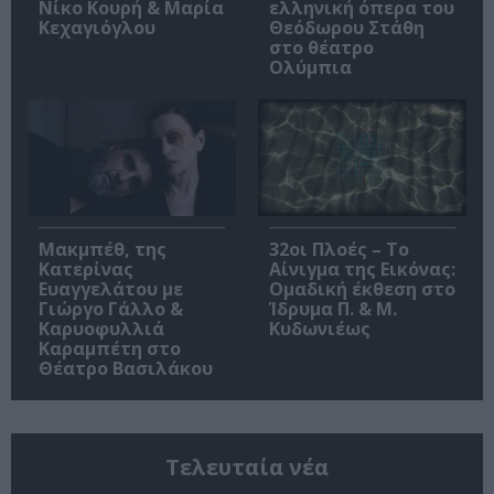
Νίκο Κουρή & Μαρία
ελληνική όπερα του
Κεχαγιόγλου
Θεόδωρου Στάθη
στο θέατρο
Ολύμπια
Μακμπέθ, της
32οι Πλοές – Το
Κατερίνας
Αίνιγμα της Εικόνας:
Ευαγγελάτου με
Ομαδική έκθεση στο
Γιώργο Γάλλο &
Ίδρυμα Π. & Μ.
Καρυοφυλλιά
Κυδωνιέως
Καραμπέτη στο
Θέατρο Βασιλάκου
Τελευταία νέα