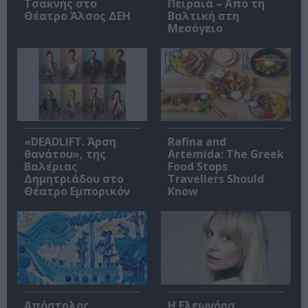
Τσακνής στο
Πειραιά – Από τη
Θέατρο Άλσος ΔΕΗ
Βαλτική στη
Μεσόγειο
«DEADLIFT. Άρση
Rafina and
θανάτου», της
Artemida: The Greek
Βαλέριας
Food Stops
Δημητριάδου στο
Travellers Should
Θέατρο Εμπορικόν
Know
Απόστολος
Η Ελεωνόρα