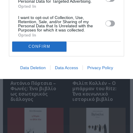
Personal Data for Targeted Advertising.
Opted In
I want to opt-out of Collection, Use,
Retention, Sale, and/or Sharing of my
Personal Data that Is Unrelated with the
Purposes for which it was collected.
Σχετικά Άρθρα
Opted In
CONFIRM
Data Deletion
Data Access
Privacy Policy
Αντόνιο Πόρτσια –
Φιλίπ Κολλέν – Ο
Φωνές: Ένα βιβλίο
μπάρμαν του Ritz:
ως εσωτερικός
Ένα κοινωνικό
διάλογος
ιστορικό βιβλίο