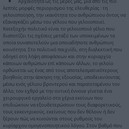
Αρχαιότητα ώς τις μέρες μας, μία από τις πιο
λεπτές μορφές περιορισμού της ελευθερίας : τη
γελοιοποίηση, την ικανότητα του ανθρώπινου όντος να
εξαναγκάζει μέσω του γέλιου που γελοιοποιεί.
Κατεξοχήν πολιτικό είναι το γελοιοποιό γέλιο που
διαποτίζει τις σχέσεις μεταξύ των υποκειμένων τα
οποία συναποτελούν μια οποιαδήποτε ανθρώπινη
κοινότητα. Στο πολιτικό παιχνίδι, στη διαλεκτική που
οδηγεί στη λήψη αποφάσεων και στην κυριαρχία
κάποιων ανθρώπων επί κάποιων άλλων, το γελοίο
ορθώνεται ως ένας από τους αποτελεσματικότερους
βοηθούς στην άσκηση της εξουσίας, υποδεικνύοντας
μέσω ενός γέλιου βροντερού και παρατεταμένου τον
άλλο, τον εχθρό με την οντική έννοια· γίνεται ένα
χειρουργικό εργαλείο στα χέρια εκείνων που
επιδιώκουν να εξουδετερώσουν τους διαφορετικούς,
τους εκκεντρικούς, εκείνους που δεν θέλουν ή δεν
ξέρουν πώς να κινούνται στους ρυθμούς του
κυρίαρχου ομογενοποιητικού λόγου. Στον βαθμό που