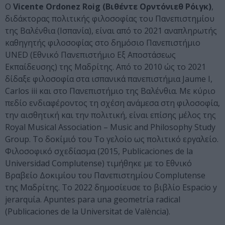
Ο
Vicente Ordonez Roig (Βιθέντε Ορντόνιεθ Ρόιγκ)
,
διδάκτορας πολιτικής φιλοσοφίας του Πανεπιστημίου
της Βαλένθια (Ισπανία), είναι από το 2021 αναπληρωτής
καθηγητής φιλοσοφίας στο δημόσιο Πανεπιστήμιο
UNED (Εθνικό Πανεπιστήμιο Εξ Αποστάσεως
Εκπαίδευσης) της Μαδρίτης. Από το 2010 ώς το 2021
δίδαξε φιλοσοφία στα ισπανικά πανεπιστήμια Jaume I,
Carlos iii και στο Πανεπιστήμιο της Βαλένθια. Με κύριο
πεδίο ενδιαφέροντος τη σχέση ανάμεσα στη φιλοσοφία,
την αισθητική και την πολιτική, είναι επίσης μέλος της
Royal Musical Association – Music and Philosophy Study
Group. Το δοκίμιό του Το γελοίο ως πολιτικό εργαλείο.
Φιλοσοφικό σχεδίασμα (2015, Publicaciones de la
Universidad Complutense) τιμήθηκε με το Εθνικό
Βραβείο Δοκιμίου του Πανεπιστημίου Complutense
της Μαδρίτης. Το 2022 δημοσίευσε το βιβλίο Espacio y
jerarquίa. Apuntes para una geometrίa radical
(Publicaciones de la Universitat de València).