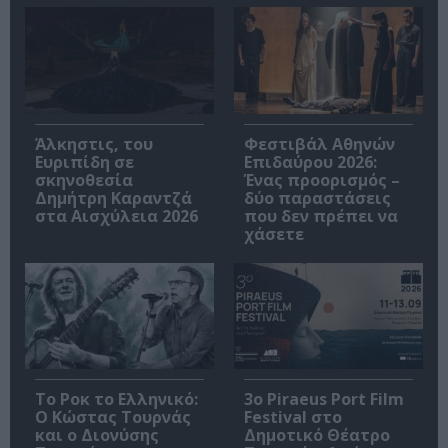
Άλκηστις, του
Φεστιβάλ Αθηνών
Ευριπίδη σε
Επιδαύρου 2026:
σκηνοθεσία
Ένας προορισμός –
Δημήτρη Καραντζά
δύο παραστάσεις
στα Αισχύλεια 2026
που δεν πρέπει να
χάσετε
Το Ροκ το Ελληνικό:
3o Piraeus Port Film
Ο Κώστας Τουρνάς
Festival στο
και ο Διονύσης
Δημοτικό Θέατρο