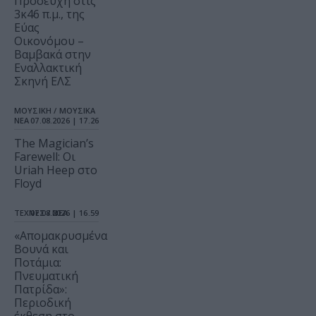
Προσευχή στις
3κ46 π.μ., της
Εύας
Οικονόμου –
Βαμβακά στην
Εναλλακτική
Σκηνή ΕΛΣ
ΜΟΥΣΙΚΗ / ΜΟΥΣΙΚΑ
ΝΕΑ
07.08.2026 | 17.26
The Magician’s
Farewell: Οι
Uriah Heep στο
Floyd
ΤΕΧΝΕΣ / ΝΕΑ
07.08.2026 | 16.59
«Απομακρυσμένα
Βουνά και
Ποτάμια:
Πνευματική
Πατρίδα»:
Περιοδική