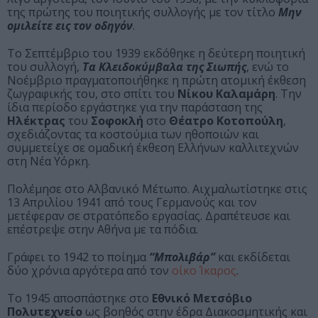
της πρώτης του ποιητικής συλλογής με τον τίτλο
Μην
ομιλείτε εις τον οδηγόν
.
Το Σεπτέμβριο του 1939 εκδόθηκε η δεύτερη ποιητική
του συλλογή,
Τα Κλειδοκύμβαλα της Σιωπής
, ενώ το
Νοέμβριο πραγματοποιήθηκε η πρώτη ατομική έκθεση
ζωγραφικής του, στο σπίτι του
Νίκου Καλαμάρη
. Την
ίδια περίοδο εργάστηκε για την παράσταση της
Ηλέκτρας
του
Σοφοκλή
στο
Θέατρο Κοτοπούλη
,
σχεδιάζοντας τα κοστούμια των ηθοποιών και
συμμετείχε σε ομαδική έκθεση Ελλήνων καλλιτεχνών
στη Νέα Υόρκη.
Πολέμησε στο Αλβανικό Μέτωπο. Αιχμαλωτίστηκε στις
13 Απριλίου 1941 από τους Γερμανούς και τον
μετέφεραν σε στρατόπεδο εργασίας. Δραπέτευσε και
επέστρεψε στην Αθήνα με τα πόδια.
Γράφει το 1942 το ποίημα
“Μπολιβάρ”
και εκδίδεται
δύο χρόνια αργότερα από τον
οίκο Ίκαρος
.
Το 1945 αποσπάστηκε στο
Εθνικό Μετσόβιο
Πολυτεχνείο
ως βοηθός στην έδρα Διακοσμητικής και