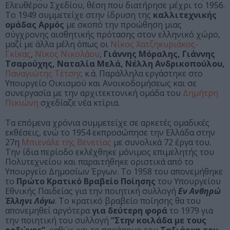
Ελευθέρου Σχεδίου, θέση που διατήρησε μέχρι το 1956.
Το 1949 συμμετείχε στην ίδρυση της
καλλιτεχνικής
ομάδας
Αρμός
με σκοπό την προώθηση μιας
σύγχρονης αισθητικής πρότασης στον ελληνικό χώρο,
μαζί με άλλα μέλη όπως οι
Νίκος Χατζηκυριάκος-
Γκίκας
,
Νίκος Νικολάου
,
Γιάννης Μόραλης, Γιάννης
Τσαρούχης,
Ναταλία Μελά, Νέλλη Ανδρικοπούλου,
Παναγιώτης Τέτσης
κ.ά. Παράλληλα εργάστηκε στο
Υπουργείο Οικισμού και Ανοικοδομήσεως και σε
συνεργασία με την αρχιτεκτονική ομάδα του
Δημήτρη
Πικιώνη
σχεδίαζε νέα κτίρια.
Τα επόμενα χρόνια συμμετείχε σε αρκετές ομαδικές
εκθέσεις, ενώ το 1954 εκπροσώπησε την Ελλάδα στην
27η
Μπιενάλε της Βενετίας
με συνολικά 72 έργα του.
Την ίδια περίοδο εκλέχθηκε μόνιμος επιμελητής του
Πολυτεχνείου και παραιτήθηκε οριστικά από το
Υπουργείο Δημοσίων Έργων. Το 1958 του απονεμήθηκε
το
Πρώτο Κρατικό Βραβείο Ποίησης
του Υπουργείου
Εθνικής Παιδείας για την ποιητική συλλογή
Εν Ανθηρώ
Έλληνι Λόγω
. Το κρατικό βραβείο ποίησης θα του
απονεμηθεί αργότερα
για δεύτερη φορά
το 1979 για
την ποιητική του συλλογή
“Στην κοιλάδα με τους