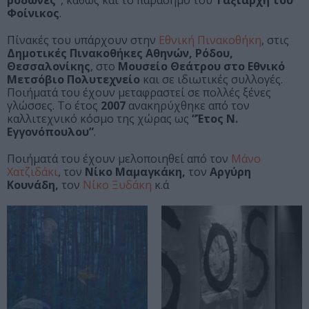
ροδώνες”
, καθώς και το παράσημο του
Ταξιάρχη του
Φοίνικος
.
Πίνακές του υπάρχουν στην
Εθνική Πινακοθήκη
, στις
Δημοτικές Πινακοθήκες Αθηνών, Ρόδου,
Θεσσαλονίκης
, στο
Μουσείο Θεάτρου στο Εθνικό
Μετσόβιο Πολυτεχνείο
και σε ιδιωτικές συλλογές.
Ποιήματά του έχουν μεταφραστεί σε πολλές ξένες
γλώσσες. Το έτος
2007
ανακηρύχθηκε από τον
καλλιτεχνικό κόσμο της χώρας ως
“Έτος Ν.
Εγγονόπουλου”
.
Ποιήματά του έχουν μελοποιηθεί από τον
Μάνο
Χατζιδάκι
, τον
Νίκο Μαμαγκάκη,
τον
Αργύρη
Κουνάδη,
τον
Νίκο Ξυδάκη
κ.ά