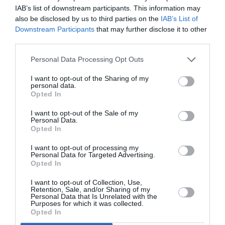
Σαββατοκύριακο
«Οικείες
IAB’s list of downstream participants. This information may
also be disclosed by us to third parties on the
IAB’s List of
στην Αθήνα:
Μορφές:
Downstream Participants
that may further disclose it to other
Προτάσεις για 18
(Επαν)ερμηνείες
third parties.
– 19 Οκτωβρίου
των
πολιτιστικών
Personal Data Processing Opt Outs
αφηγημάτων στη
Συλλογή Σωτήρη
I want to opt-out of the Sharing of my
Φέλιου»: Έκθεση
personal data.
Opted In
στον χώρο 16
Φωκίωνος Νέγρη
I want to opt-out of the Sale of my
Personal Data.
Opted In
ΤΕΧΝΕΣ / ΝΕΑ
Ο πίνακας
I want to opt-out of processing my
Personal Data for Targeted Advertising.
ζωγραφικής
Opted In
«Νέος
Μεταμφιεσμένος
I want to opt-out of Collection, Use,
Retention, Sale, and/or Sharing of my
σε Έρωτα» του
Personal Data that Is Unrelated with the
Γιάννη Τσαρούχη
Purposes for which it was collected.
Opted In
πωλήθηκε σε