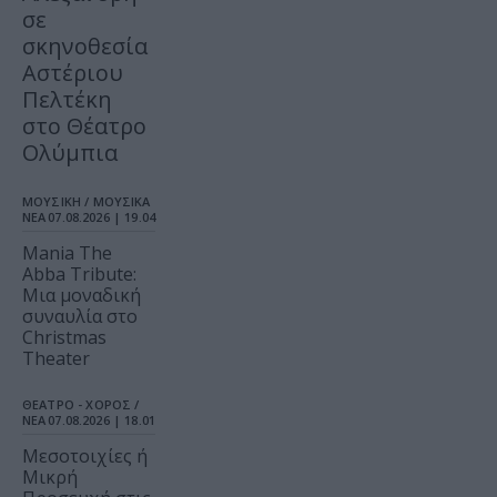
σε
σκηνοθεσία
Αστέριου
Πελτέκη
στο Θέατρο
Ολύμπια
ΜΟΥΣΙΚΗ / ΜΟΥΣΙΚΑ
ΝΕΑ
07.08.2026 | 19.04
Mania The
Abba Tribute:
Μια μοναδική
συναυλία στο
Christmas
Theater
ΘΕΑΤΡΟ - ΧΟΡΟΣ /
ΝΕΑ
07.08.2026 | 18.01
Μεσοτοιχίες ή
Μικρή