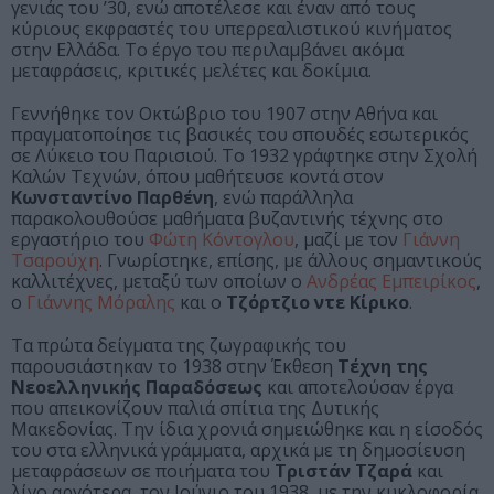
γενιάς του ’30, ενώ αποτέλεσε και έναν από τους
κύριους εκφραστές του υπερρεαλιστικού κινήματος
στην Ελλάδα. Το έργο του περιλαμβάνει ακόμα
μεταφράσεις, κριτικές μελέτες και δοκίμια.
Γεννήθηκε τον Οκτώβριο του 1907 στην Αθήνα και
πραγματοποίησε τις βασικές του σπουδές εσωτερικός
σε Λύκειο του Παρισιού. Το 1932 γράφτηκε στην Σχολή
Καλών Τεχνών, όπου μαθήτευσε κοντά στον
Κωνσταντίνο Παρθένη
, ενώ παράλληλα
παρακολουθούσε μαθήματα βυζαντινής τέχνης στο
εργαστήριο του
Φώτη Κόντογλου
, μαζί με τον
Γιάννη
Τσαρούχη
. Γνωρίστηκε, επίσης, με άλλους σημαντικούς
καλλιτέχνες, μεταξύ των οποίων ο
Ανδρέας Εμπειρίκος
,
ο
Γιάννης Μόραλης
και ο
Τζόρτζιο ντε Κίρικο
.
Τα πρώτα δείγματα της ζωγραφικής του
παρουσιάστηκαν το 1938 στην Έκθεση
Τέχνη της
Νεοελληνικής Παραδόσεως
και αποτελούσαν έργα
που απεικονίζουν παλιά σπίτια της Δυτικής
Μακεδονίας. Την ίδια χρονιά σημειώθηκε και η είσοδός
του στα ελληνικά γράμματα, αρχικά με τη δημοσίευση
μεταφράσεων σε ποιήματα του
Τριστάν Τζαρά
και
λίγο αργότερα, τον Ιούνιο του 1938, με την κυκλοφορία