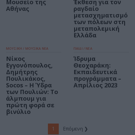
Μουσείο της
Έκθεση για τον
Αθήνας
ραγδαίο
μετασχηματισμό
των πόλεων στη
μεταπολεμική
Ελλάδα
ΜΟΥΣΙΚΗ / ΜΟΥΣΙΚΑ ΝΕΑ
ΠΑΙΔΙ / ΝΕΑ
Νίκος
Ίδρυμα
Εγγονόπουλος,
Θεοχαράκη:
Δημήτρης
Εκπαιδευτικά
Πουλικάκος,
προγράμματα –
Socos – Η Ύδρα
Απρίλιος 2023
των Πουλιών: Το
άλμπουμ για
πρώτη φορά σε
βινύλιο
1
Επόμενη ❯