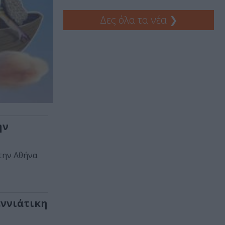
Δες όλα τα νέα
❯
ην
την Αθήνα
εννιάτικη