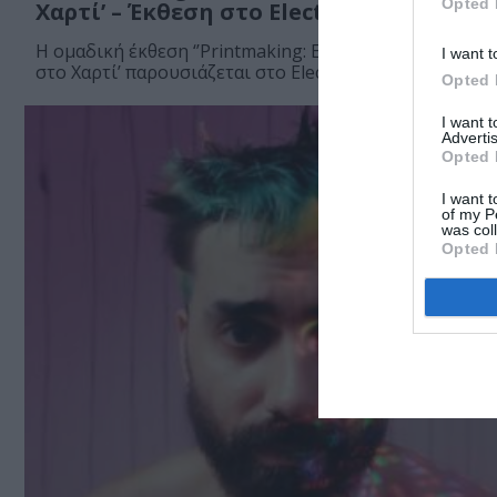
Opted 
Χαρτί’ – Έκθεση στο Electra Art Space
Η ομαδική έκθεση ‘’Printmaking: Εικαστικά Αποτυπώμ
I want t
στο Χαρτί’ παρουσιάζεται στο Electra Art Space της...
Opted 
I want 
Advertis
Opted 
I want t
of my P
was col
Opted 