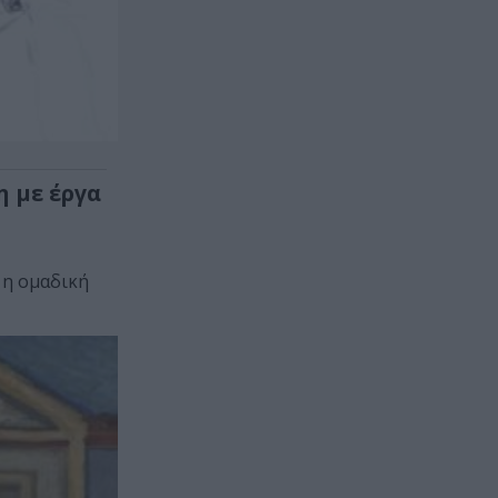
 με έργα
 η ομαδική