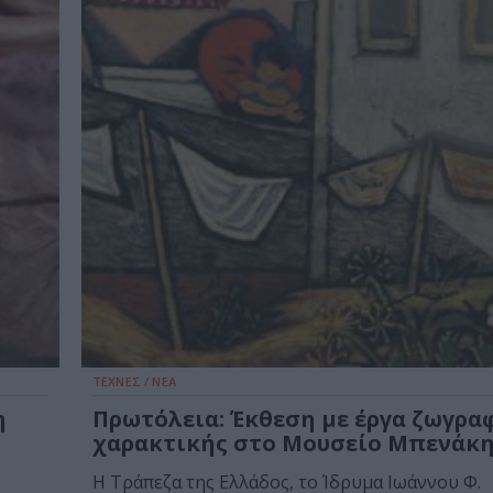
ΤΕΧΝΕΣ / ΝΕΑ
η
Πρωτόλεια: Έκθεση με έργα ζωγρα
χαρακτικής στο Μουσείο Μπενάκ
Η Τράπεζα της Ελλάδος, το Ίδρυμα Ιωάννου Φ.