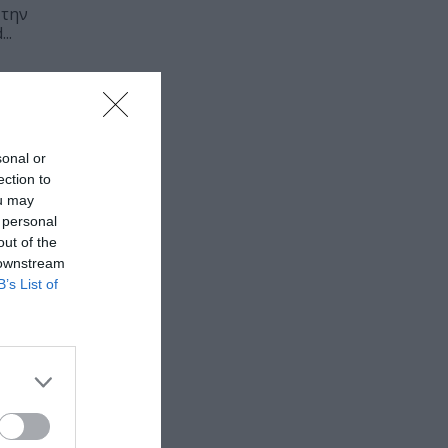
 την
..
sonal or
ection to
ou may
 personal
out of the
 downstream
B’s List of