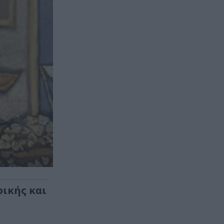
φικής και
η