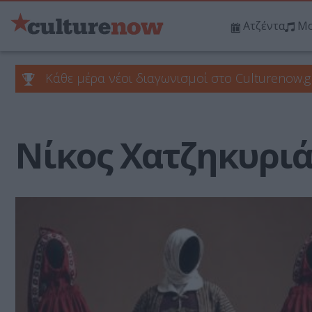
Ατζέντα
Μο
Κάθε μέρα νέοι διαγωνισμοί στο Culturenow.g
Νίκος Χατζηκυριά