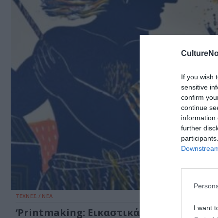
CultureNo
If you wish 
sensitive in
confirm you
continue se
information 
further disc
participants
Downstream 
Persona
ΤΕΧΝΕΣ / ΝΕΑ
I want t
‘Printmaking: Εικαστικά Αποτυπώματα