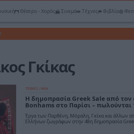
υσική
Θέατρο - Χορός
Σινεμά
Τέχνες
Βιβλίο
Φεσ
r
κος Γκίκας
ΤΕΧΝΕΣ / ΝΕΑ
Η δημοπρασία Greek Sale από τον 
Bonhams στο Παρίσι – πωλούνται 
Έργα των Παρθένη, Μόραλη, Γκίκα και άλλων 
Ελλήνων ζωγράφων στην 48η δημοπρασία Greek