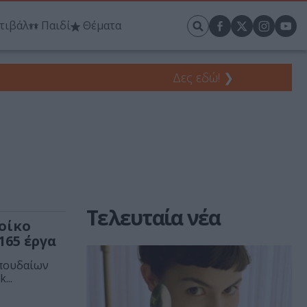
τιβάλ
Παιδί
Θέματα
Δες εδώ!
❯
Τελευταία νέα
οίκο
165 έργα
σπουδαίων
...