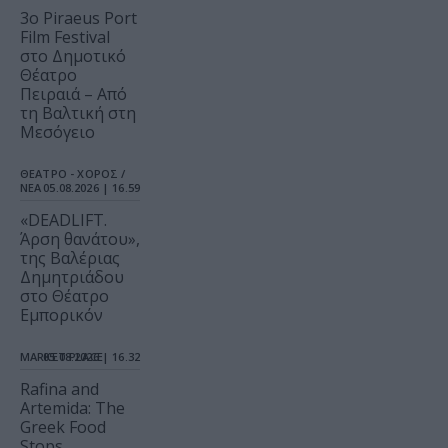
3o Piraeus Port
Film Festival
στο Δημοτικό
Θέατρο
Πειραιά – Από
τη Βαλτική στη
Μεσόγειο
ΘΕΑΤΡΟ - ΧΟΡΟΣ /
ΝΕΑ
05.08.2026 | 16.59
«DEADLIFT.
Άρση θανάτου»,
της Βαλέριας
Δημητριάδου
στο Θέατρο
Εμπορικόν
MARKET PLACE
05.08.2026 | 16.32
Rafina and
Artemida: The
Greek Food
Stops