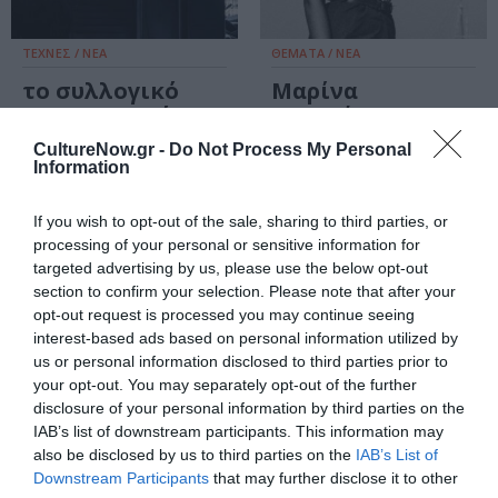
ΤΕΧΝΕΣ / ΝΕΑ
ΘΕΜΑΤΑ / ΝΕΑ
το συλλογικό
Μαρίνα
γουργουρητό:
Καραγάτση:
Ομαδική έκθεση
Έφυγε από τη
CultureNow.gr -
Do Not Process My Personal
στο κτίριο
ζωή σε ηλικία 88
Information
«Νόμπελ» Δήμου
χρόνων
Χαλανδρίου
If you wish to opt-out of the sale, sharing to third parties, or
processing of your personal or sensitive information for
targeted advertising by us, please use the below opt-out
ΜΟΥΣΙΚΗ / ΜΟΥΣΙΚΑ ΝΕΑ
section to confirm your selection. Please note that after your
Γιώργος
opt-out request is processed you may continue seeing
Κουρουπός –
interest-based ads based on personal information utilized by
Αρχή του κόσμου
us or personal information disclosed to third parties prior to
your opt-out. You may separately opt-out of the further
πράσινη: Νέο
disclosure of your personal information by third parties on the
άλμπουμ με 25
IAB’s list of downstream participants. This information may
μελοποιημένα
also be disclosed by us to third parties on the
IAB’s List of
ποιήματα
Downstream Participants
that may further disclose it to other
ΤΕΧΝΕΣ / ΝΕΑ