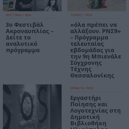
ΦΕΣΤΙΒΑΛ / ΝΕΑ
ΤΕΧΝΕΣ / ΝΕΑ
3ο Φεστιβάλ
«όλα πρέπει να
Ακροναυπλίας –
αλλάξουν. ΡΝΣ9»
Δείτε το
– Πρόγραμμα
αναλυτικό
τελευταίας
πρόγραμμα
εβδομάδας για
την 9η Μπιενάλε
Σύγχρονης
Τέχνης
Θεσσαλονίκης
ΘΕΜΑΤΑ / ΝΕΑ
Εργαστήρι
Ποίησης και
Λογοτεχνίας στη
Δημοτική
Βιβλιοθήκη