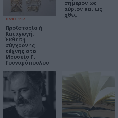
σήμερον ως
αύριον και ως
χθες
ΤΕΧΝΕΣ / ΝΕΑ
Προϊστορία ή
Καταγωγή:
Έκθεση
σύγχρονης
τέχνης στο
Μουσείο Γ.
Γουναρόπουλου