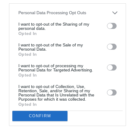
third parties.
Avarna Fluida:
Personal Data Processing Opt Outs
Ομαδική έκθεση
στο Νιόκαστρο
I want to opt-out of the Sharing of my
Πύλου
personal data.
Opted In
ΘΕΑΤΡΟ - ΧΟΡΟΣ / ΝΕΑ
I want to opt-out of the Sale of my
Personal Data.
Δόξα Κοινή, του
Opted In
Στρατή Πασχάλη
στο θέατρο
I want to opt-out of processing my
Πορεία
Personal Data for Targeted Advertising.
Opted In
I want to opt-out of Collection, Use,
Retention, Sale, and/or Sharing of my
Personal Data that Is Unrelated with the
Purposes for which it was collected.
ΜΟΥΣΙΚΗ / ΜΟΥΣΙΚΑ ΝΕΑ
Opted In
Μιχάλης
CONFIRM
Σιγανίδης: Ο
πρωτοπόρος της
αυτοσχεδιαστικής