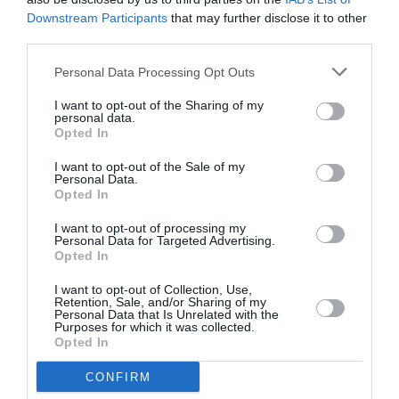
Downstream Participants
that may further disclose it to other
third parties.
Personal Data Processing Opt Outs
I want to opt-out of the Sharing of my
personal data.
Opted In
ΤΕΧΝΕΣ / ΝΕΑ
ΤΕΧΝΕΣ / ΝΕΑ
I want to opt-out of the Sale of my
Personal Data.
Θησαυροί
«Φύση: Κραυγές
Opted In
Ζωγραφικής
και Ψίθυροι»:
I want to opt-out of processing my
στην Καλαμάτα:
Ομαδική έκθεση
Personal Data for Targeted Advertising.
Ομαδική έκθεση
στο Τελλόγλειο
Opted In
στο Μέγαρο
Ίδρυμα
Χορού Καλαμάτας
I want to opt-out of Collection, Use,
Retention, Sale, and/or Sharing of my
Personal Data that Is Unrelated with the
Purposes for which it was collected.
Opted In
CONFIRM