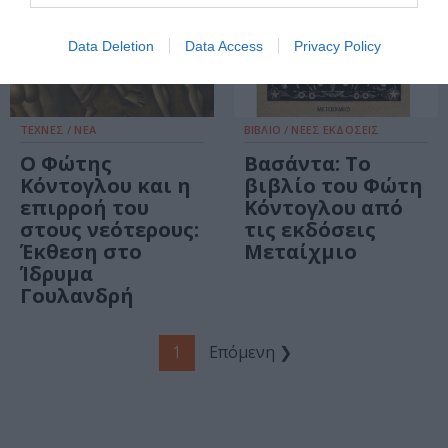
Data Deletion
Data Access
Privacy Policy
ΤΕΧΝΕΣ / ΝΕΑ
ΒΙΒΛΙΟ / ΝΕΕΣ ΕΚΔΟΣΕΙΣ
Ο Φώτης
Βασάντα: Το
Κόντογλου και η
βιβλίο του Φώτη
επιρροή του
Κόντογλου από
στους νεότερους:
τις εκδόσεις
Έκθεση στο
Μεταίχμιο
Ίδρυμα
Γουλανδρή
1
Επόμενη ❯