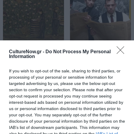
ΤΕΧΝΕΣ / ΝΕΑ
ΘΕΑΤΡΟ - ΧΟΡΟΣ / ΝΕΑ
CultureNow.gr -
Do Not Process My Personal
«Αμμόχωστος –
«Στρατής Δούκας
Information
Πειραιάς,
– Σπύρος
Διαδρομές Επί
Παπαλουκάς –
If you wish to opt-out of the sale, sharing to third parties, or
Σκοπού»: Έκθεση
Φώτης
processing of your personal or sensitive information for
ζωγραφικής με
Κόντογλου:
targeted advertising by us, please use the below opt-out
ιδιαίτερη
Ξεριζωμοί από
section to confirm your selection. Please note that after your
ιστορική αξία
μέσα…»: Μια
opt-out request is processed you may continue seeing
στην Δημοτική
περιπατητική
interest-based ads based on personal information utilized by
Πινακοθήκη
παράσταση στο
us or personal information disclosed to third parties prior to
Πειραιά
Τελλόγλειο
your opt-out. You may separately opt-out of the further
disclosure of your personal information by third parties on the
IAB’s list of downstream participants. This information may
also be disclosed by us to third parties on the
IAB’s List of