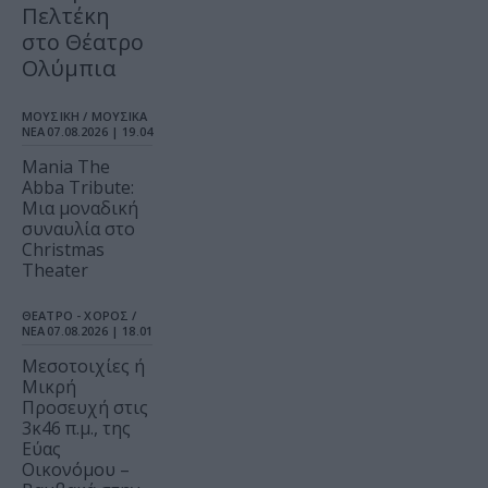
Πελτέκη
στο Θέατρο
Ολύμπια
ΜΟΥΣΙΚΗ / ΜΟΥΣΙΚΑ
ΝΕΑ
07.08.2026 | 19.04
Mania The
Abba Tribute:
Μια μοναδική
συναυλία στο
Christmas
Theater
ΘΕΑΤΡΟ - ΧΟΡΟΣ /
ΝΕΑ
07.08.2026 | 18.01
Μεσοτοιχίες ή
Μικρή
Προσευχή στις
3κ46 π.μ., της
Εύας
Οικονόμου –