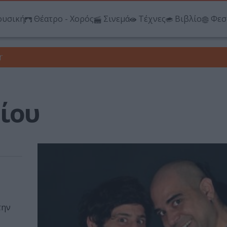
υσική
Θέατρο - Χορός
Σινεμά
Τέχνες
Βιβλίο
Φεσ
r
ίου
την