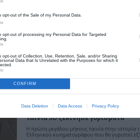
Δοξαπατρή, του Θοδωρή Αθερίδη 
In
Μικρό Παλλάς
o opt-out of the Sale of my Personal Data.
Ο Θοδωρής Αθερίδης επιστρέφει δριμύτερος σ
In
Παλλάς με το καινούργιο θεατρικό του έργο,...
to opt-out of processing my Personal Data for Targeted
ing.
In
ΠΑΙΔΙ / ΝΕΑ
Ο κύριος Κιχ και το Μυστικό κουτί
o opt-out of Collection, Use, Retention, Sale, and/or Sharing
ersonal Data that Is Unrelated with the Purposes for which it
Ήχων, από την ομάδα Κοπέρνικος 
lected.
θέατρο Αθήναιον
In
τεί
Η ομάδα ΚΟΠΕΡΝΙΚΟΣ, γνωστή τα τελευταία χρό
CONFIRM
πλούσια δράση της στο χώρο...
ΣΙΝΕΜΑ / ΝΕΑ
Data Deletion
Data Access
Privacy Policy
O Μαγικός Καθρέφτης: H πρώτη ε
ταινία 3D ξεκίνησε γυρίσματα
H πρώτη μεγάλου μήκους ταινία στην ιστορία 
Ελληνικού κινηματογράφου που θα γυριστεί εξ’.