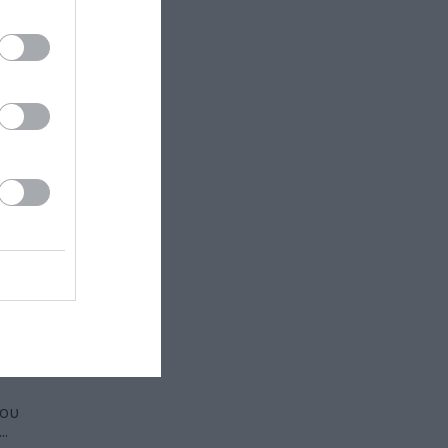
στο
το Μικρό
 των
στο
νια για την
λληνική
του
..