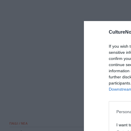
CultureNo
If you wish 
sensitive in
confirm you
continue se
information 
further disc
participants
Downstream 
Persona
ΠΑΙΔΙ / ΝΕΑ
I want t