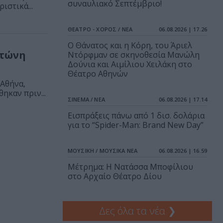
συναυλιακό Σεπτέμβριο!
ιστικά...
ΘΕΑΤΡΟ - ΧΟΡΟΣ / ΝΕΑ
06.08.2026 | 17.26
Ο Θάνατος και η Κόρη, του Άριελ
ντώνη
Ντόρφμαν σε σκηνοθεσία Μανώλη
Δούνια και Αιμίλιου Χειλάκη στο
Θέατρο Αθηνών
 Αθήνα,
ηκαν πριν...
ΣΙΝΕΜΑ / ΝΕΑ
06.08.2026 | 17.14
Εισπράξεις πάνω από 1 δισ. δολάρια
για το “Spider-Man: Brand New Day”
ΜΟΥΣΙΚΗ / ΜΟΥΣΙΚΑ ΝΕΑ
06.08.2026 | 16.59
Μέτρημα: Η Νατάσσα Μποφίλιου
στο Αρχαίο Θέατρο Δίου
Δες όλα τα νέα
❯