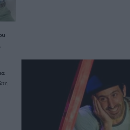
ου
,
μα
ρώτη