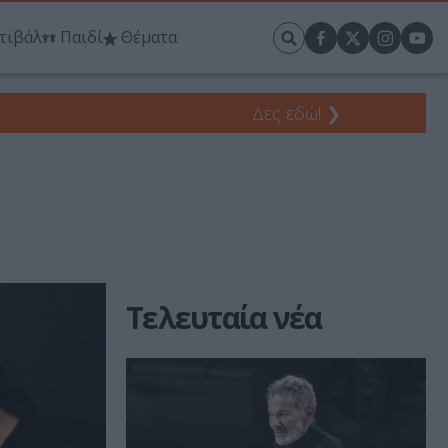
τιβάλ
Παιδί
Θέματα
Δες εδώ!
❯
Τελευταία νέα