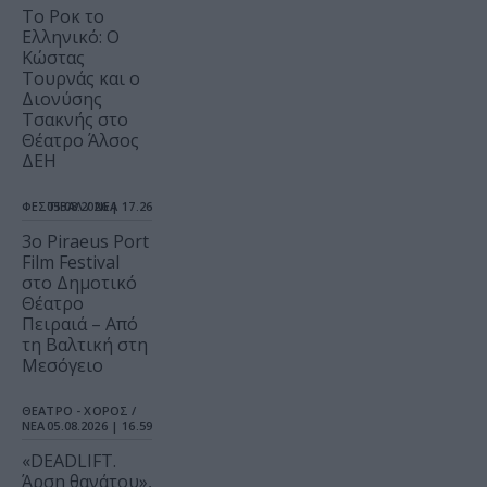
Το Ροκ το
Ελληνικό: Ο
Κώστας
Τουρνάς και ο
Διονύσης
Τσακνής στο
Θέατρο Άλσος
ΔΕΗ
ΦΕΣΤΙΒΑΛ / ΝΕΑ
05.08.2026 | 17.26
3o Piraeus Port
Film Festival
στο Δημοτικό
Θέατρο
Πειραιά – Από
τη Βαλτική στη
Μεσόγειο
ΘΕΑΤΡΟ - ΧΟΡΟΣ /
ΝΕΑ
05.08.2026 | 16.59
«DEADLIFT.
Άρση θανάτου»,