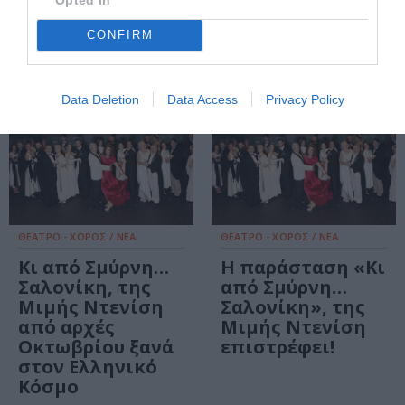
Κόσμου
CONFIRM
Data Deletion
Data Access
Privacy Policy
ΘΕΑΤΡΟ - ΧΟΡΟΣ / ΝΕΑ
ΘΕΑΤΡΟ - ΧΟΡΟΣ / ΝΕΑ
Κι από Σμύρνη…
Η παράσταση «Κι
Σαλονίκη, της
από Σμύρνη…
Μιμής Ντενίση
Σαλονίκη», της
από αρχές
Μιμής Ντενίση
Οκτωβρίου ξανά
επιστρέφει!
στον Ελληνικό
Κόσμο