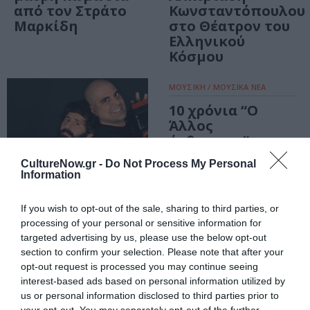
από τον Στράτο
Κωνσταντόπουλου
Μαρκίδη
στο Θέατρον του
Ελληνικού
Κόσμου
ΜΟΥΣΙΚΗ / ΜΟΥΣΙΚΑ ΝΕΑ
10 χρόνια “Ο
Άλλος
άνθρωπος”:
Συναυλία
CultureNow.gr -
Do Not Process My Personal
Αλληλεγγύης στο
Information
Gagarin 205
If you wish to opt-out of the sale, sharing to third parties, or
processing of your personal or sensitive information for
ΠΑΙΔΙ / ΝΕΑ
targeted advertising by us, please use the below opt-out
Μια Τρελή Τρελή
section to confirm your selection. Please note that after your
ΑλφαΒήτα, με
opt-out request is processed you may continue seeing
τον Άνθρωπο
interest-based ads based on personal information utilized by
Ορχήστρα και
us or personal information disclosed to third parties prior to
your opt-out. You may separately opt-out of the further