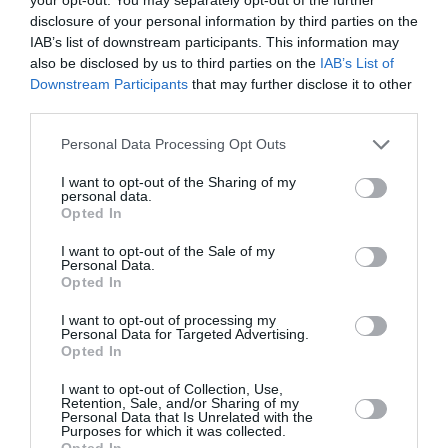
τον
Αλφαβητούλη
disclosure of your personal information by third parties on the
IAB’s list of downstream participants. This information may
στο Θέατρο
also be disclosed by us to third parties on the
IAB’s List of
Τεχνόπολις
Downstream Participants
that may further disclose it to other
third parties.
ΘΕΑΤΡΟ - ΧΟΡΟΣ / ΝΕΑ
Μισά – Μισά, των
Personal Data Processing Opt Outs
Jordi Sánchez &
I want to opt-out of the Sharing of my
Pep Anton Gómez
personal data.
στο Μικρό
Opted In
Παλλάς
I want to opt-out of the Sale of my
Personal Data.
Opted In
ΘΕΑΤΡΟ - ΧΟΡΟΣ / ΝΕΑ
I want to opt-out of processing my
Personal Data for Targeted Advertising.
Κι από Σμύρνη…
Opted In
Σαλονίκη, της
I want to opt-out of Collection, Use,
Μίμης Ντενίση
Retention, Sale, and/or Sharing of my
στο Θέατρον του
Personal Data that Is Unrelated with the
Purposes for which it was collected.
Ελληνικού
Opted In