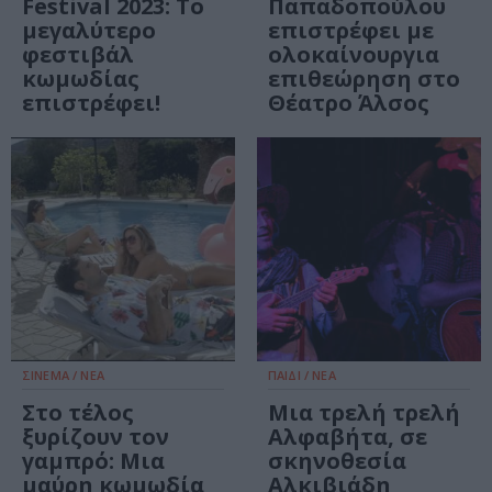
Festival 2023: To
Παπαδοπούλου
μεγαλύτερο
επιστρέφει με
φεστιβάλ
ολοκαίνουργια
κωμωδίας
επιθεώρηση στο
επιστρέφει!
Θέατρο Άλσος
ΣΙΝΕΜΑ / ΝΕΑ
ΠΑΙΔΙ / ΝΕΑ
Στο τέλος
Μια τρελή τρελή
ξυρίζουν τον
Αλφαβήτα, σε
γαμπρό: Μια
σκηνοθεσία
μαύρη κωμωδία
Αλκιβιάδη