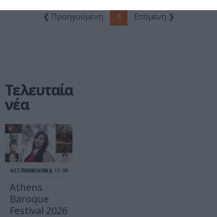
❮ Προηγούμενη
4
Επόμενη ❯
Τελευταία
νέα
ΦΕΣΤΙΒΑΛ / ΝΕΑ
06.08.2026 | 15.08
Athens
Baroque
Festival 2026