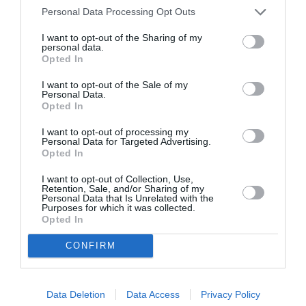
Λευτέρης
Personal Data Processing Opt Outs
Ελευθερίου και
Αλκιβιάδης
I want to opt-out of the Sharing of my
personal data.
Κωνσταντόπουλος
Opted In
στο Γυάλινο
Μουσικό Θέατρο
I want to opt-out of the Sale of my
Personal Data.
– Up Stage
Opted In
ΦΕΣΤΙΒΑΛ / ΝΕΑ
I want to opt-out of processing my
Personal Data for Targeted Advertising.
Φεστιβάλ Νάξου
Opted In
2017 στον Πύργο
Μπαζαίου
I want to opt-out of Collection, Use,
Retention, Sale, and/or Sharing of my
Personal Data that Is Unrelated with the
Purposes for which it was collected.
ΘΕΑΤΡΟ - ΧΟΡΟΣ / ΝΕΑ
ΣΙΝΕΜΑ / ΠΡΟΣΕΧΩΣ
Opted In
3 λαλούν και 2
Ξα μου, της
χορεύουν:
Κλειώς
CONFIRM
Πρεμιέρα στο
Φανουράκη
Φεστιβάλ
Αμαρουσίου
Data Deletion
Data Access
Privacy Policy