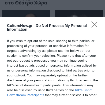
στο Θέατρο Χώρα
CultureNow.gr -
Do Not Process My Personal
Information
If you wish to opt-out of the sale, sharing to third parties, or
processing of your personal or sensitive information for
targeted advertising by us, please use the below opt-out
section to confirm your selection. Please note that after your
opt-out request is processed you may continue seeing
ΜΟΥΣΙΚΗ / ΜΟΥΣΙΚΑ ΝΕΑ
ΘΕΑΤΡΟ - ΧΟΡΟΣ / ΝΕΑ
interest-based ads based on personal information utilized by
Αλκιβιάδης
Στα ξένα Έλληνας
us or personal information disclosed to third parties prior to
Κωνσταντόπουλος
και στην Ελλάδα
your opt-out. You may separately opt-out of the further
και Λευτέρης
“ξένος” στο
disclosure of your personal information by third parties on the
Ελευθερίου στο
Θέατρο Αθηνών
IAB’s list of downstream participants. This information may
Θέατρο Κολωνού
also be disclosed by us to third parties on the
IAB’s List of
Downstream Participants
that may further disclose it to other
third parties.
ΜΟΥΣΙΚΗ / ΜΟΥΣΙΚΑ ΝΕΑ