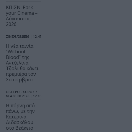
ΚΠΙΣΝ: Park
your Cinema –
Αύγουστος
2026
ΣΙΝΕΜΑ / ΝΕΑ
06.08.2026 | 12.47
Η νέα ταινία
“Without
Blood” της
Αντζελίνα
Τζολί θα κάνει
πρεμιέρα τον
Σεπτέμβριο
ΘΕΑΤΡΟ - ΧΟΡΟΣ /
ΝΕΑ
06.08.2026 | 12.18
Η πόρνη από
πάνω, με την
Κατερίνα
Διδασκάλου
στο Βεάκειο