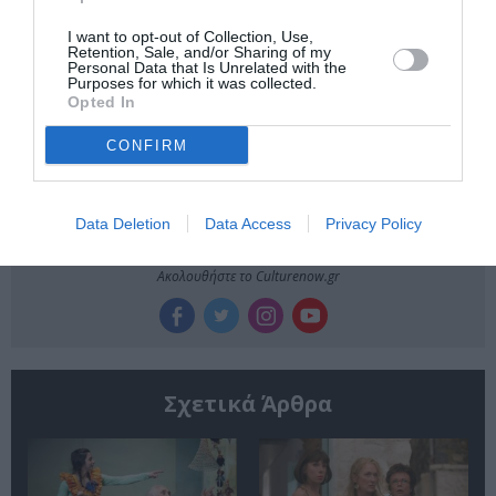
ΠΑΙΔΙΚΟ ΒΙΒΛΙΟ
ΦΕΣΤΙΒΑΛ ΜΟΝΗΣ ΛΑΖΑΡΙΣΤΩΝ
I want to opt-out of Collection, Use,
Retention, Sale, and/or Sharing of my
Personal Data that Is Unrelated with the
Newsletter
Purposes for which it was collected.
Opted In
Κάθε βδομάδα στο e-mail σας τα τελευταία νέα για
την Τέχνη και τον Πολιτισμό!
CONFIRM
Data Deletion
Data Access
Privacy Policy
Ακολουθήστε το Culturenow.gr
Σχετικά Άρθρα