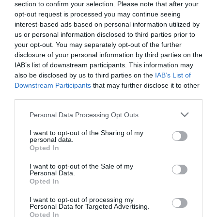
section to confirm your selection. Please note that after your
Ακολουθήστε το Culturenow.gr στο
Google News
και
opt-out request is processed you may continue seeing
μάθετε πρώτοι όλες τις ειδήσεις
interest-based ads based on personal information utilized by
us or personal information disclosed to third parties prior to
your opt-out. You may separately opt-out of the further
Δείτε όλα τα
τελευταία νέα
για την Τέχνη και τον
disclosure of your personal information by third parties on the
Πολιτισμό στο
Culturenow.gr
IAB’s list of downstream participants. This information may
also be disclosed by us to third parties on the
IAB’s List of
Νέοι Διαγωνισμοί
❯
Downstream Participants
that may further disclose it to other
third parties.
Tags
Personal Data Processing Opt Outs
ΑΛΚΙΒΙΑΔΗΣ ΚΩΝΣΤΑΝΤΟΠΟΥΛΟΣ
I want to opt-out of the Sharing of my
personal data.
ΔΡΑΣΤΗΡΙΟΤΗΤΕΣ ΓΙΑ ΠΑΙΔΙΑ
ΕΚΔΟΣΕΙΣ ΨΥΧΟΓΙΟΣ
Opted In
ΕΛΛΗΝΕΣ ΣΥΓΓΡΑΦΕΙΣ
ΚΑΛΟΚΑΙΡΙΝΑ ΦΕΣΤΙΒΑΛ
I want to opt-out of the Sale of my
Personal Data.
ΛΕΥΤΕΡΗΣ ΕΛΕΥΘΕΡΙΟΥ
Opted In
ΠΑΙΔΙΚΕΣ ΠΑΡΑΣΤΑΣΕΙΣ 2022 – 2023
I want to opt-out of processing my
ΠΑΙΔΙΚΕΣ ΠΑΡΑΣΤΑΣΕΙΣ ΚΑΙ ΕΚΘΕΣΕΙΣ ΓΙΑ ΠΑΙΔΙΑ
Personal Data for Targeted Advertising.
Opted In