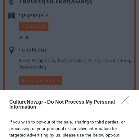
Ταυτότητα Εκδήλωσης
Ημερομηνία:
26/06/2023
20.30
Τοποθεσία:
Μονή Λαζαριστών, Κολοκοτρώνη 25-27, Σταυρούπολη,
Θεσσαλονίκη
Μονή Λαζαριστών
Eισιτήρια:
CultureNow.gr -
Do Not Process My Personal
Προπώληση: 10€ | Ταμείο: 12€
Information
Πληροφορίες / Κρατήσεις:
If you wish to opt-out of the sale, sharing to third parties, or
processing of your personal or sensitive information for
monilazariston.gr
targeted advertising by us, please use the below opt-out