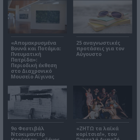
«Απομακρυσμένα
25 αναγνωστικές
Βουνά και Ποτάμια:
προτάσεις για τον
Πνευματική
Αύγουστο
Πατρίδα»:
Περιοδική έκθεση
στο Διαχρονικό
Μουσείο Αίγινας
9ο Φεστιβάλ
«ΖΗΤΩ τα λαϊκά
Ντοκιμαντέρ
κορίτσια!», του
Καρύστου – «Ξένος
Παντελή Αμπαζή