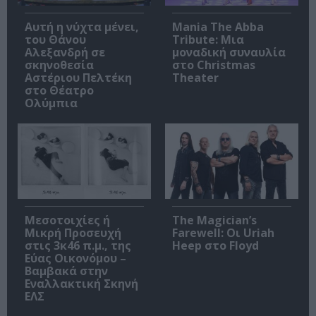
Αυτή η νύχτα μένει,
Mania The Abba
του Θάνου
Tribute: Μια
Αλεξανδρή σε
μοναδική συναυλία
σκηνοθεσία
στο Christmas
Αστέριου Πελτέκη
Theater
στο Θέατρο
Ολύμπια
Μεσοτοιχίες ή
The Magician’s
Μικρή Προσευχή
Farewell: Οι Uriah
στις 3κ46 π.μ., της
Heep στο Floyd
Εύας Οικονόμου –
Βαμβακά στην
Εναλλακτική Σκηνή
ΕΛΣ