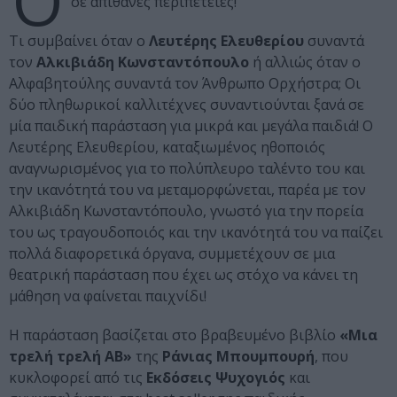
Ο
σε απίθανες περιπέτειες!
Τι συμβαίνει όταν ο
Λευτέρης Ελευθερίου
συναντά
τον
Αλκιβιάδη Κωνσταντόπουλο
ή αλλιώς όταν ο
Αλφαβητούλης συναντά τον Άνθρωπο Ορχήστρα; Οι
δύο πληθωρικοί καλλιτέχνες συναντιούνται ξανά σε
μία παιδική παράσταση για μικρά και μεγάλα παιδιά! Ο
Λευτέρης Ελευθερίου, καταξιωμένος ηθοποιός
αναγνωρισμένος για το πολύπλευρο ταλέντο του και
την ικανότητά του να μεταμορφώνεται, παρέα με τον
Αλκιβιάδη Κωνσταντόπουλο, γνωστό για την πορεία
του ως τραγουδοποιός και την ικανότητά του να παίζει
πολλά διαφορετικά όργανα, συμμετέχουν σε μια
θεατρική παράσταση που έχει ως στόχο να κάνει τη
μάθηση να φαίνεται παιχνίδι!
Η παράσταση βασίζεται στο βραβευμένο βιβλίο
«Μια
τρελή τρελή ΑΒ»
της
Ράνιας Μπουμπουρή
, που
κυκλοφορεί από τις
Εκδόσεις Ψυχογιός
και