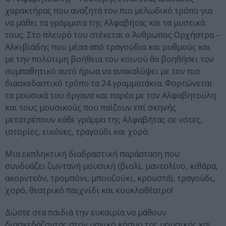
χαρακτήρας που αναζητά τον πιο μελωδικό τρόπο για
να μάθει τα γράμματα της Αλφαβήτας και τα μυστικά
τους. Στο πλευρό του στέκεται ο Άνθρωπος Ορχήστρα –
Αλκιβιάδης που μέσα από τραγούδια και ρυθμούς και
με την πολύτιμη βοήθεια του κοινού θα βοηθήσει τον
συμπαθητικό αυτό ήρωα να ανακαλύψει με τον πιο
διασκεδαστικό τρόπο τα 24 γραμματάκια. Φορτώνεται
τα μουσικά του όργανα και παρέα με τον Αλφαβητούλη
και τους μουσικούς που παίζουν επί σκηνής
μετατρέπουν κάθε γράμμα της Αλφαβήτας σε νότες,
ιστορίες, εικόνες, τραγούδι και χορό.
Μια εκπληκτική διαδραστική παράσταση που
συνδυάζει ζωντανή μουσική (βιολί, μαντολίνο, κιθάρα,
ακορντεόν, τρομπόνι, μπουζούκι, κρουστά), τραγούδι,
χορό, θεατρικό παιχνίδι και κουκλοθέατρο!
Δώστε στα παιδιά την ευκαιρία να μάθουν
διασκεδάζοντας στον μαγικό κόσμο της μουσικής και