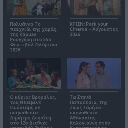
Πολυάννα Το
ΚΠΙΣΝ: Park your
παιχνίδι της χαράς,
Cinema – Αύγουστος
της Κάρμεν
2026
Ρουγγέρη στο 55ο
Φεστιβάλ Ολύμπου
2026
O κύριος Βρομύλος,
Τα Στενά
του Ντέιβιντ
Παπούτσια, της
Ουάλιαμς σε
Ζωρζ Σαρή σε
σκηνοθεσία
σκηνοθεσία
Δημήτρη Δεγαΐτη
Αθανασίας
στο 12ο Διεθνές
Καλογιάννη στον
Φεστιβάλ Άνδρου
Κινηματογράφο