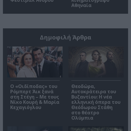
Αθηναία
Δημοφιλή Άρθρα
O «Οιδίποδας» του
Θεοδώρα,
Ρόμπερτ Άικ ξανά
Αυτοκράτειρα του
στη Στέγη – Με τους
Βυζαντίου: Η νέα
Νίκο Κουρή & Μαρία
ελληνική όπερα του
Κεχαγιόγλου
Θεόδωρου Στάθη
στο θέατρο
Ολύμπια