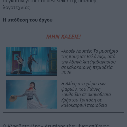
συγκαταλέγεται στα best seller της παιδικής
λογοτεχνίας.
Η υπόθεση του έργου
ΜΗΝ ΧΑΣΕΙΣ!
«Αρσέν Λουπέν: Το μυστήριο
της Κούφιας Βελόνας», από
την Αθηνά Χατζηαθανασίου
σε καλοκαιρινή περιοδεία
2026
Η Αλίκη στη χώρα των
ψαριών, του Γιάννη
Ξανθούλη σε σκηνοθεσία
Χρήστου Τριπόδη σε
καλοκαιρινή περιοδεία
Ο Αλφαβητούλης – Λευτέρης είναι ένας απίθανος