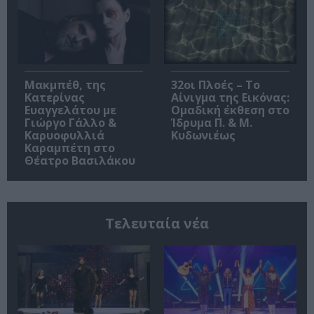
Μακμπέθ, της
32οι Πλοές – Το
Κατερίνας
Αίνιγμα της Εικόνας:
Ευαγγελάτου με
Ομαδική έκθεση στο
Γιώργο Γάλλο &
Ίδρυμα Π. & Μ.
Καρυοφυλλιά
Κυδωνιέως
Καραμπέτη στο
Θέατρο Βασιλάκου
Τελευταία νέα