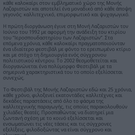
κάθε καλοκαίρι στον εμβληματικό χώρο της Μονής
Λαζαριστών και αποτελεί ένα μοναδικό από κάθε άποψη
γεγονός: καλλιτεχνικό, επιμορφωτικό και ψυχαγωγικό.
Η πρώτη διοργάνωση έγινε στη Μονή Λαζαριστών τον
Ιούνιο του 1992 με αφορμή την ανάδειξη του κτιρίου
του “Ιεροσπουδαστηρίου των Λαζαριστών”. Στα
επόμενα χρόνια, κάθε καλοκαίρι πραγματοποιούνταν
ένα ιδιαίτερο φεστιβάλ με φόντο το ερειπωμένο κτίριο
και με στόχο τη δημιουργία ενός σύγχρονου
πολιτιστικού κέντρου. Το 2002 θεσμοθετείται και
διοργανώνεται ένα πολύμορφο Φεστιβάλ με τα
σημερινά χαρακτηριστικά του το οποίο εξελίσσεται
συνεχώς.
Το Φεστιβάλ της Μονής Λαζαριστών εδώ και 25 χρόνια,
κάθε χρόνο, φιλοξενεί εκατοντάδες καλλιτέχνες και
δεκάδες παραστάσεις από όλο το φάσμα της
καλλιτεχνικής παραγωγής, τις οποίες παρακολουθούν
χιλιάδες θεατές. Προσπαθώντας να διατηρεί μια
ζωντανή σχέση με το κοινό εξελίσσεται και
ενσωματώνει τις νέες τάσεις και τις σύγχρονες
εξελίξεις, φιλοδοξώντας να είναι σύγχρονο και