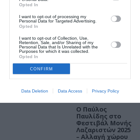
θρυλικό musical
Opted In
tribute στο
Φεστιβάλ Μονής
I want to opt-out of processing my
Λαζαριστών 2025
Personal Data for Targeted Advertising.
Opted In
ΜΟΥΣΙΚΗ / ΜΟΥΣΙΚΑ ΝΕΑ
I want to opt-out of Collection, Use,
Retention, Sale, and/or Sharing of my
Ο Yngwie
Personal Data that Is Unrelated with the
Malmsteen στο
Purposes for which it was collected.
Opted In
Φεστιβάλ Μονής
Λαζαριστών 2025
CONFIRM
Data Deletion
Data Access
Privacy Policy
ΜΟΥΣΙΚΗ / ΜΟΥΣΙΚΑ ΝΕΑ
Ο Παύλος
Παυλίδης στο
Φεστιβάλ Μονής
Λαζαριστών 2025
– Αλλαγή χώρου