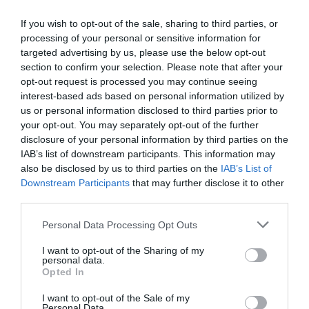
1ο Rewindland
Pop Culture
If you wish to opt-out of the sale, sharing to third parties, or
Festival & Open
processing of your personal or sensitive information for
Air Market 2025
targeted advertising by us, please use the below opt-out
στη Μονή
section to confirm your selection. Please note that after your
opt-out request is processed you may continue seeing
Λαζαριστών
interest-based ads based on personal information utilized by
us or personal information disclosed to third parties prior to
ΦΕΣΤΙΒΑΛ / ΝΕΑ
your opt-out. You may separately opt-out of the further
folk for everyone:
disclosure of your personal information by third parties on the
1ο Zoumpouli
IAB’s list of downstream participants. This information may
Folk Fest στη
also be disclosed by us to third parties on the
IAB’s List of
Μονή
Downstream Participants
that may further disclose it to other
Λαζαριστών –
third parties.
ΑΚΥΡΩΣΗ
Personal Data Processing Opt Outs
I want to opt-out of the Sharing of my
ΜΟΥΣΙΚΗ / ΜΟΥΣΙΚΑ ΝΕΑ
personal data.
Opted In
The music of
Queen: Το
I want to opt-out of the Sale of my
Personal Data.