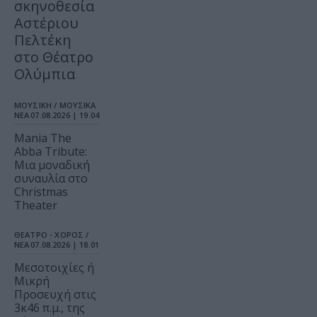
σκηνοθεσία
Αστέριου
Πελτέκη
στο Θέατρο
Ολύμπια
ΜΟΥΣΙΚΗ / ΜΟΥΣΙΚΑ
ΝΕΑ
07.08.2026 | 19.04
Mania The
Abba Tribute:
Μια μοναδική
συναυλία στο
Christmas
Theater
ΘΕΑΤΡΟ - ΧΟΡΟΣ /
ΝΕΑ
07.08.2026 | 18.01
Μεσοτοιχίες ή
Μικρή
Προσευχή στις
3κ46 π.μ., της