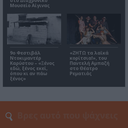
στο Διαχρονικό
Μουσείο Αίγινας
9ο Φεστιβάλ
«ΖΗΤΩ τα λαϊκά
Ντοκιμαντέρ
κορίτσια!», του
Καρύστου – «Ξένος
Παντελή Αμπαζή
εδώ, ξένος εκεί,
στο Θέατρο
όπου κι αν πάω
Ρεματιάς
ξένος»