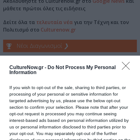
Ακολουθήστε το Culturenow.gr στο
Google News
και
μάθετε πρώτοι όλες τις ειδήσεις
Δείτε όλα τα
τελευταία νέα
για την Τέχνη και τον
Πολιτισμό στο
Culturenow.gr
Νέοι Διαγωνισμοί
❯
Tags
CultureNow.gr -
Do Not Process My Personal
Information
ΑΓΟΡΙΤΣΑ ΟΙΚΟΝΟΜΟΥ
ΕΛΛΗΝΙΚΕΣ ΤΑΙΝΙΕΣ
ΛΕΥΤΕΡΗΣ ΕΛΕΥΘΕΡΙΟΥ
If you wish to opt-out of the sale, sharing to third parties, or
processing of your personal or sensitive information for
targeted advertising by us, please use the below opt-out
Newsletter
section to confirm your selection. Please note that after your
Κάθε βδομάδα στο e-mail σας τα τελευταία νέα για
opt-out request is processed you may continue seeing
την Τέχνη και τον Πολιτισμό!
interest-based ads based on personal information utilized by
us or personal information disclosed to third parties prior to
your opt-out. You may separately opt-out of the further