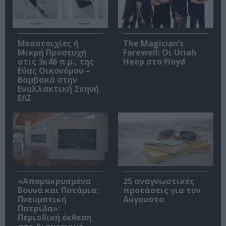
Μεσοτοιχίες ή
The Magician’s
Μικρή Προσευχή
Farewell: Οι Uriah
στις 3κ46 π.μ., της
Heep στο Floyd
Εύας Οικονόμου –
Βαμβακά στην
Εναλλακτική Σκηνή
ΕΛΣ
«Απομακρυσμένα
25 αναγνωστικές
Βουνά και Ποτάμια:
προτάσεις για τον
Πνευματική
Αύγουστο
Πατρίδα»:
Περιοδική έκθεση