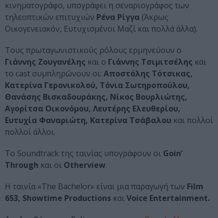
κινηματογράφο, υπογράφει η σεναριογράφος των
τηλεοπτικών επιτυχιών
Ρένα Ρίγγα
(Άκρως
Οικογενειακόν, Ευτυχισμένοι Μαζί και πολλά άλλα).
Τους πρωταγωνιστικούς ρόλους ερμηνεύουν ο
Γιάννης Ζουγανέλης
και ο
Γιάννης Τσιμιτσέλης
και
το cast συμπληρώνουν οι:
Αποστόλης Τότσικας,
Κατερίνα Γερονικολού, Τόνια Σωτηροπούλου,
Θανάσης Βισκαδουράκης, Νίκος Βουρλιώτης,
Αγορίτσα Οικονόμου, Λευτέρης Ελευθερίου,
Ευτυχία Φαναριώτη, Κατερίνα Τσάβαλου
και πολλοί
πολλοί άλλοι.
Το Soundtrack της ταινίας υπογράφουν οι
Goin’
Through
και οι
Otherview
.
Η ταινία «The Bachelor» είναι μια παραγωγή των
Film
653, Showtime Productions
και
Voice Entertainment.