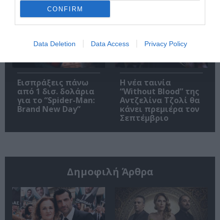
10-16/8
CONFIRM
Data Deletion
Data Access
Privacy Policy
Εισπράξεις πάνω
Η νέα ταινία
από 1 δισ. δολάρια
“Without Blood” της
για το “Spider-Man:
Αντζελίνα Τζολί θα
Brand New Day”
κάνει πρεμιέρα τον
Σεπτέμβριο
Δημοφιλή Άρθρα