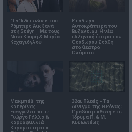
O «Οιδίποδας» του
Θεοδώρα,
Ρόμπερτ Άικ ξανά
Αυτοκράτειρα του
στη Στέγη – Με τους
Βυζαντίου: Η νέα
Νίκο Κουρή & Μαρία
ελληνική όπερα του
Κεχαγιόγλου
Θεόδωρου Στάθη
στο θέατρο
Ολύμπια
Μακμπέθ, της
32οι Πλοές – Το
Κατερίνας
Αίνιγμα της Εικόνας:
Ευαγγελάτου με
Ομαδική έκθεση στο
Γιώργο Γάλλο &
Ίδρυμα Π. & Μ.
Καρυοφυλλιά
Κυδωνιέως
Καραμπέτη στο