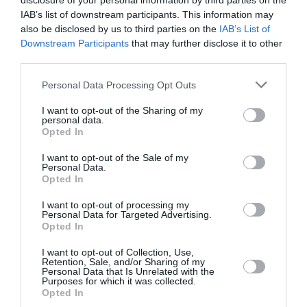
disclosure of your personal information by third parties on the
IAB’s list of downstream participants. This information may
also be disclosed by us to third parties on the
IAB’s List of
Ακολουθήστε το Culturenow.gr
Downstream Participants
that may further disclose it to other
third parties.
Personal Data Processing Opt Outs
I want to opt-out of the Sharing of my
Σχετικά Άρθρα
personal data.
Opted In
I want to opt-out of the Sale of my
Personal Data.
Opted In
I want to opt-out of processing my
Personal Data for Targeted Advertising.
Opted In
Η Μισέλ Φάιφερ
Προβολές με
αποκάλυψε ότι δεν
ελεύθερη είσοδο
I want to opt-out of Collection, Use,
θέλει να
στον Θερινό
Retention, Sale, and/or Sharing of my
πρωταγωνιστήσει
Δημοτικό
Personal Data that Is Unrelated with the
Purposes for which it was collected.
ποτέ ξανά σε ταινία
Κινηματογράφο
Opted In
Αγίας Παρασκευής |