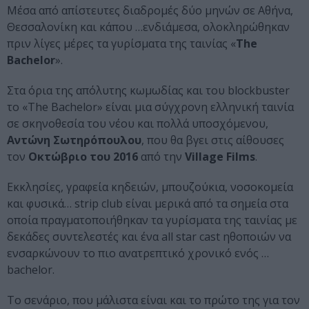
Μέσα από απίστευτες διαδρομές δύο μηνών σε Αθήνα,
Θεσσαλονίκη και κάπου …ενδιάμεσα, ολοκληρώθηκαν
πριν λίγες μέρες τα γυρίσματα της ταινίας «
The
Bachelor
».
Στα όρια της απόλυτης κωμωδίας και του blockbuster
το «The Bachelor» είναι μια σύγχρονη ελληνική ταινία
σε σκηνοθεσία του νέου και πολλά υποσχόμενου,
Αντώνη Σωτηρόπουλου
, που θα βγει στις αίθουσες
τον
Οκτώβριο του 2016
από την
Village Films
.
Εκκλησίες, γραφεία κηδειών, μπουζούκια, νοσοκομεία
και φυσικά… strip club είναι μερικά από τα σημεία στα
οποία πραγματοποιήθηκαν τα γυρίσματα της ταινίας με
δεκάδες συντελεστές και ένα all star cast ηθοποιών να
ενσαρκώνουν το πιο ανατρεπτικό χρονικό ενός …
bachelor.
Το σενάριο, που μάλιστα είναι και το πρώτο της για τον