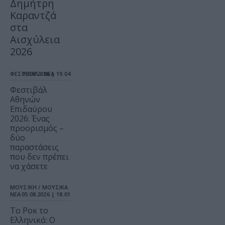
Δημήτρη
Καραντζά
στα
Αισχύλεια
2026
ΦΕΣΤΙΒΑΛ / ΝΕΑ
05.08.2026 | 19.04
Φεστιβάλ
Αθηνών
Επιδαύρου
2026: Ένας
προορισμός –
δύο
παραστάσεις
που δεν πρέπει
να χάσετε
ΜΟΥΣΙΚΗ / ΜΟΥΣΙΚΑ
ΝΕΑ
05.08.2026 | 18.01
Το Ροκ το
Ελληνικό: Ο