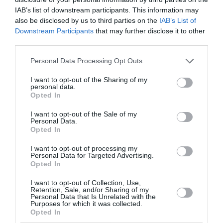
infection of the
IAB’s list of downstream participants. This information may
cosmopolitan»
also be disclosed by us to third parties on the
IAB’s List of
Downstream Participants
that may further disclose it to other
third parties.
Personal Data Processing Opt Outs
I want to opt-out of the Sharing of my
personal data.
Opted In
I want to opt-out of the Sale of my
Personal Data.
Opted In
ΤΕΧΝΕΣ / REVIEWS
ΤΕΧΝΕΣ / ΝΕΑ
I want to opt-out of processing my
Ζωομορφικές
«Κτηνολόγιο:
Personal Data for Targeted Advertising.
εικονολογίες
Eυρήματα,
Opted In
στην Crux
αλληγορίες,
I want to opt-out of Collection, Use,
Gallery
αναπαραστάσεις»:
Retention, Sale, and/or Sharing of my
Ομαδική έκθεση
Personal Data that Is Unrelated with the
Purposes for which it was collected.
στην Crux
Opted In
Galerie