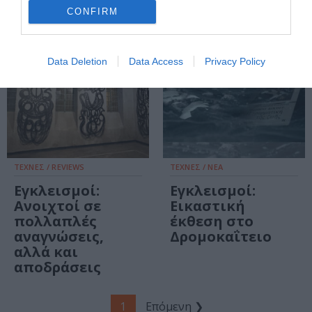
CONFIRM
Data Deletion
Data Access
Privacy Policy
ΤΕΧΝΕΣ / REVIEWS
ΤΕΧΝΕΣ / ΝΕΑ
Εγκλεισμοί:
Εγκλεισμοί:
Ανοιχτοί σε
Εικαστική
πολλαπλές
έκθεση στο
αναγνώσεις,
Δρομοκαΐτειο
αλλά και
αποδράσεις
1
Επόμενη ❯