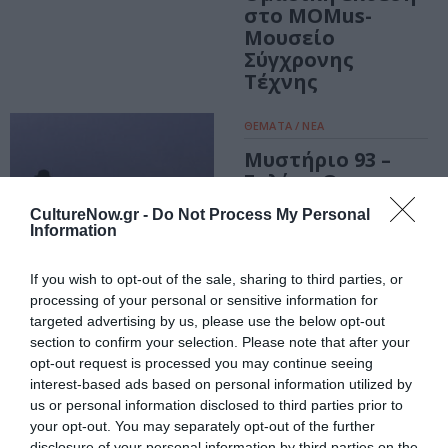
στο MOMus-
Μουσείο
Σύγχρονης
Τέχνης
ΘΕΜΑΤΑ / ΝΕΑ
Μυστήριο 93 –
Ξυλίκι: Ο
Γιώργος-Ίκαρος
CultureNow.gr -
Do Not Process My Personal
Μπαμπασάκης
Information
συζητά το νόημα
της τέχνης
If you wish to opt-out of the sale, sharing to third parties, or
σήμερα στην
processing of your personal or sensitive information for
Ελευσίνα
targeted advertising by us, please use the below opt-out
ΤΕΧΝΕΣ / ΝΕΑ
section to confirm your selection. Please note that after your
Δε με νοιάζει
opt-out request is processed you may continue seeing
ποιος είσαι:
interest-based ads based on personal information utilized by
Ομαδική έκθεση
us or personal information disclosed to third parties prior to
στο «Local
your opt-out. You may separately opt-out of the further
disclosure of your personal information by third parties on the