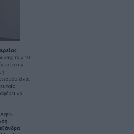
αιρείας
ήρωσης των 10
εύεται στην
τη
ιτισμού είναι
λευταίο
αφέρει να
ραφία,
λόη
λεξάνδρα