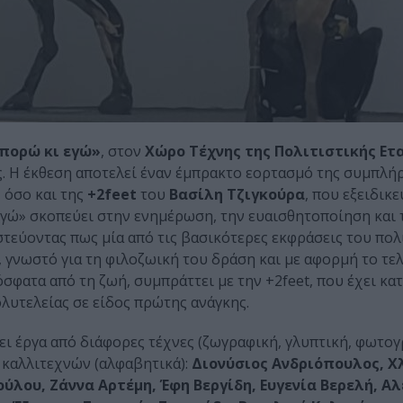
ορώ κι εγώ»
, στον
Χώρο Τέχνης της Πολιτιστικής Ετ
ής. Η έκθεση αποτελεί έναν έμπρακτο εορτασμό της συμπλ
, όσο και της
+2feet
του
Βασίλη Τζιγκούρα
, που εξειδικ
εγώ» σκοπεύει στην ενημέρωση, την ευαισθητοποίηση και 
τεύοντας πως μία από τις βασικότερες εκφράσεις του πολ
 γνωστό για τη φιλοζωική του δράση και με αφορμή το τε
φατα από τη ζωή, συμπράττει με την +2feet, που έχει κατ
ολυτελείας σε είδος πρώτης ανάγκης.
ι έργα από διάφορες τέχνες (ζωγραφική, γλυπτική, φωτογ
 καλλιτεχνών (αλφαβητικά):
Διονύσιος Ανδριόπουλος, Χ
λου, Ζάννα Αρτέμη, Έφη Βεργίδη, Ευγενία Βερελή, Α