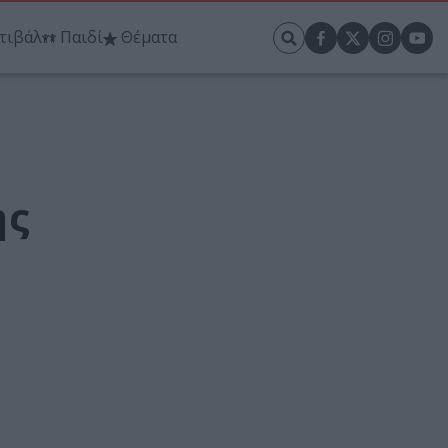
τιβάλ
Παιδί
Θέματα
ης