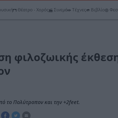
υσική
Θέατρο - Χορός
Σινεμά
Τέχνες
Βιβλίο
Φεσ
ση φιλοζωικής έκθεσ
ον
ό το Πολύτροπον και την +2feet.