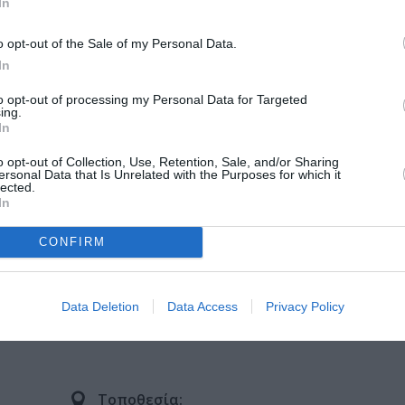
In
o opt-out of the Sale of my Personal Data.
In
τωση, Δημιουργία: Ομαδική έκθεση στην Πινακοθήκη Κυκλάδων
to opt-out of processing my Personal Data for Targeted
ing.
In
o opt-out of Collection, Use, Retention, Sale, and/or Sharing
τολίζοντας τη Συλλογή» του ΕΜΣΤ
ersonal Data that Is Unrelated with the Purposes for which it
lected.
In
CONFIRM
Data Deletion
Data Access
Privacy Policy
Τοποθεσία: