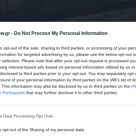
w.gr -
Do Not Process My Personal Information
to opt-out of the sale, sharing to third parties, or processing of your per
, στο Πολύτροπον θα βρίσκονται οι καλλιτέχνες Γιώργος
formation for targeted advertising by us, please use the below opt-out s
οτεχνήσουν επιτόπου τα σκίτσα των κατοικιδίων που θα 
ους), έναντι συμβολικού αντιτίμου.
r selection. Please note that after your opt-out request is processed y
eing interest-based ads based on personal information utilized by us or
 το κρασί Cucuvaia που παράγει στην Τοσκάνη ο Σταύρος Τ
disclosed to third parties prior to your opt-out. You may separately opt-
vicola tradizione de sapore. Τη βραδιά θα συνοδεύσει με ιτ
losure of your personal information by third parties on the IAB’s list of
. This information may also be disclosed by us to third parties on the
IA
ο Πολύτροπον το νέο μυθιστόρημα της εικαστικού Αθηνάς Λ
Participants
that may further disclose it to other third parties.
 εκδόσεις Βακχικόν.
άλυψη του κόστους αμαξιδίων και φορείων μεταφοράς τραυ
l Data Processing Opt Outs
o opt-out of the Sharing of my personal data.
ΜΗΝ ΧΑΣΕΙΣ!