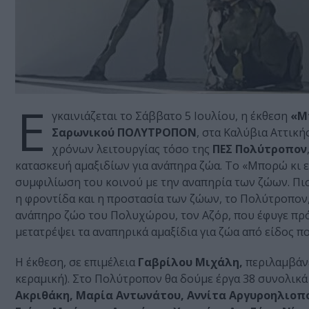
Ε
γκαινιάζεται το Σάββατο 5 Ιουλίου, η έκθεση
«Μπ
Σαρωνικού ΠΟΛΥΤΡΟΠΟΝ
, στα Καλύβια Αττικ
χρόνων λειτουργίας τόσο της
ΠΕΣ Πολύτροπον
κατασκευή αμαξιδίων για ανάπηρα ζώα. Το «Μπορώ κι 
συμφιλίωση του κοινού με την αναπηρία των ζώων. Πισ
η φροντίδα και η προστασία των ζώων, το Πολύτροπον,
ανάπηρο ζώο του Πολυχώρου, τον Αζόρ, που έφυγε πρόσ
μετατρέψει τα αναπηρικά αμαξίδια για ζώα από είδος π
Η έκθεση, σε επιμέλεια
Γαβρίλου Μιχάλη,
περιλαμβάνε
κεραμική). Στο Πολύτροπον θα δούμε έργα 38 συνολικά
Ακριθάκη, Μαρία Αντωνάτου, Αννίτα Αργυροηλιοπού