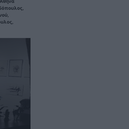
 Αθηνά
δόπουλος,
νού,
ουλος,