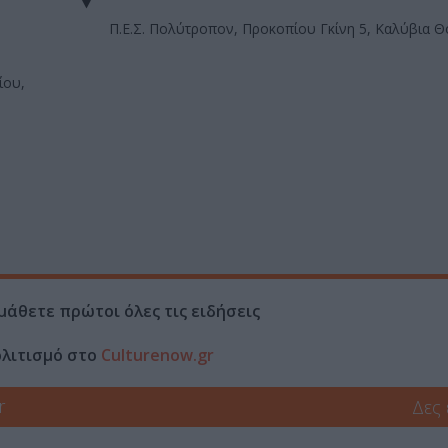
Π.Ε.Σ. Πολύτροπον, Προκοπίου Γκίνη 5, Καλύβια Θ
ίου,
μάθετε πρώτοι όλες τις ειδήσεις
ολιτισμό στο
Culturenow.gr
r
Δες