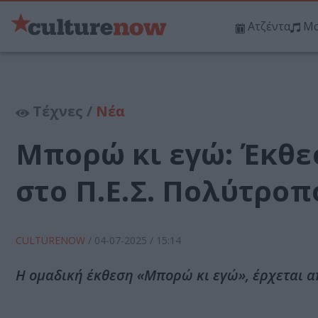
Ατζέντα
Μο
Τέχνες /
Νέα
Μπορώ κι εγώ: Έκθε
στο Π.Ε.Σ. Πολύτροπ
CULTURENOW
/
04-07-2025
/ 15:14
Η ομαδική έκθεση «Μπορώ κι εγώ», έρχεται απ