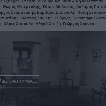
ς Έξαρχος, Στεφανία Ζουρούδη, Βασιλική Κολιπέτσα,
ης, Θωμάς Μπερτόλης, Τάσος Μυλωνάς, Λάζαρος Παπα
ώργος Σταματάκης, Βαρβάρα Σπυρούλη, Πόπη Σταυρια
Τσιμπίδης, Κώστας Τσώλης, Γιώργος Τριανταφυλλόπ
 Χάρις Χάσουλα, Αθηνά Χατζή, Γιώργος Χούντας.
ΔΕΣ 2 ΦΩΤΟΓΡΑΦΙΕΣ