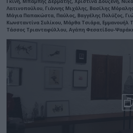
Γκίνη, Μπάμπης Δερμάτης, Χριστίνα Δουζένη, Νίκο
Λατινοπούλου, Γιάννης Μιχάλης, Βασίλης Μόραλ
Μάγια Παπακώστα, Παύλος, Βαγγέλης Πολύζος, Γι
Κωνσταντίνα Συλίκου, Μάρθα Τσιάρα, Εμμανουήλ 
Τάσσος Τριανταφύλλου, Αγάπη Φεσατίδου-Ψαράκη,