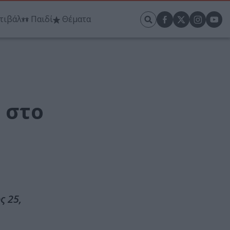
τιβάλ
Παιδί
Θέματα
 στο
ς 25,