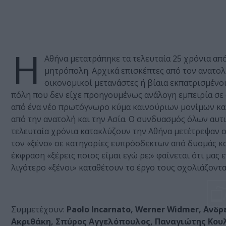
Η
Αθήνα μετατράπηκε τα τελευταία 25 χρόνια απ
μητρόπολη. Αρχικά επισκέπτες από τον ανατολ
οικονομικοί μετανάστες ή βίαια εκπατρισμένο
πόλη που δεν είχε προηγουμένως ανάλογη εμπειρία σε
από ένα νέο πρωτόγνωρο κύμα καινούριων μονίμων κατ
από την ανατολή και την Ασία. Ο συνδυασμός όλων αυ
τελευταία χρόνια κατακλύζουν την Αθήνα μετέτρεψαν ο
τον «ξένο» σε κατηγορίες ευπρόσδεκτων από δυσμάς κ
έκφραση «ξέρεις ποιος είμαι εγώ ρε;» φαίνεται ότι μας 
λιγότερο «ξένοι» καταθέτουν το έργο τους σχολιάζοντα
Συμμετέχουν:
Paolo Incarnato, Werner Widmer, Ανδ
Ακριθάκη, Σπύρος Αγγελόπουλος, Παναγιώτης Κου