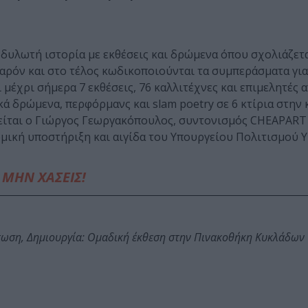
νδυλωτή ιστορία με εκθέσεις και δρώμενα όπου σχολιάζετα
παρόν και στο τέλος κωδικοποιούνται τα συμπεράσματα για
έχρι σήμερα 7 εκθέσεις, 76 καλλιτέχνες και επιμελητές 
κά δρώμενα, περφόρμανς και slam poetry σε 6 κτίρια στην 
μελείται ο Γιώργος Γεωργακόπουλος, συντονισμός CHEAPART
ομική υποστήριξη και αιγίδα του Υπουργείου Πολιτισμού 
ΜΗΝ ΧΑΣΕΙΣ!
τωση, Δημιουργία: Ομαδική έκθεση στην Πινακοθήκη Κυκλάδων