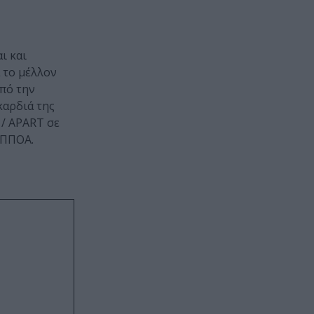
ι και
 το μέλλον
από την
καρδιά της
 / APART σε
ΥΠΠΟΑ.