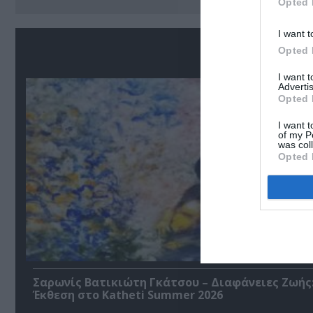
Opted 
I want t
Σ
Opted 
I want 
Advertis
Opted 
I want t
of my P
was col
Opted 
Σαρωνίς Βατικιώτη Γκάτσου – Διαφάνειες Ζωής
Έκθεση στο Katheti Summer 2026