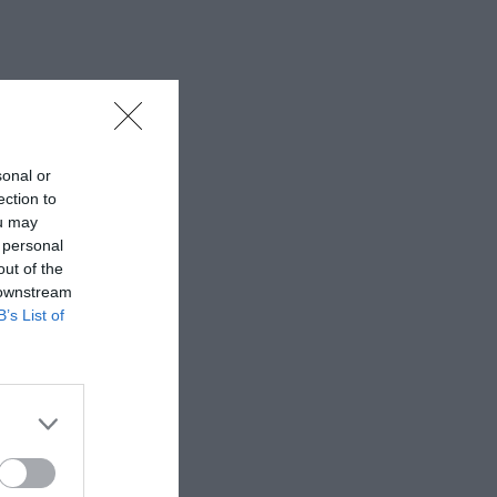
 εδώ!
❯
sonal or
ection to
ou may
 personal
out of the
 downstream
B’s List of