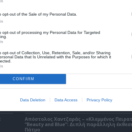
In
o opt-out of the Sale of my Personal Data.
χετικά Άρθρα
In
to opt-out of processing my Personal Data for Targeted
ing.
In
o opt-out of Collection, Use, Retention, Sale, and/or Sharing
ersonal Data that Is Unrelated with the Purposes for which it
lected.
In
CONFIRM
Data Deletion
Data Access
Privacy Policy
:
Απόστολος Χαντζαράς – «Κλεμμένος Πειρα
“Beauty and Blue”: Διπλή παράλληλη έκθεσ
Πάτμο