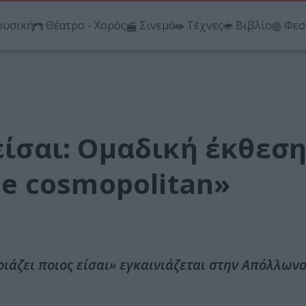
υσική
Θέατρο - Χορός
Σινεμά
Τέχνες
Βιβλίο
Φεσ
 είσαι: Ομαδική έκθεση
the cosmopolitan»
νοιάζει ποιος είσαι» εγκαινιάζεται στην Απόλλωνο