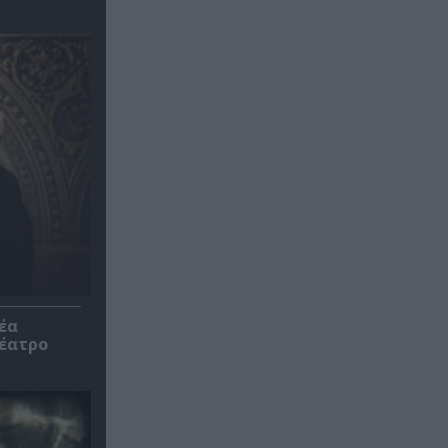
έα
θέατρο