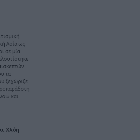
ιτισμική
κή Ασία ως
ι σε μία
πλουτίστηκε
επισκεπτών
ου τα
ου ξεχώριζε
ατροπαράδοτη
νοι» και
υ, Χλόη