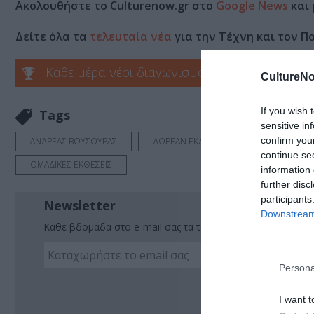
Ακολουθήστε το Culturenow.gr στο
Google News
και 
Δείτε όλα τα
τελευταία νέα
για την Τέχνη και τον Π
Κάθε μέρα νέοι διαγωνισμοί στο Culturenow.g
CultureNo
If you wish 
Tags
sensitive in
confirm you
ΑΝΔΡΕΑΣ ΒΟΥΣΟΥΡΑΣ
ΔΩΡΕΑΝ ΕΚΔΗΛΩΣΕΙΣ
ΕΙΚΑΣΤΙΚ
continue se
ΟΜΑΔΙΚΕΣ ΕΚΘΕΣΕΙΣ
information 
further disc
participants
Newsletter
Downstream 
Κάθε βδομάδα στο e-mail σας τα τελευταία νέα για την Τέχ
Persona
Ακο
I want t