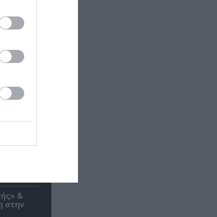
τής» &
η στην