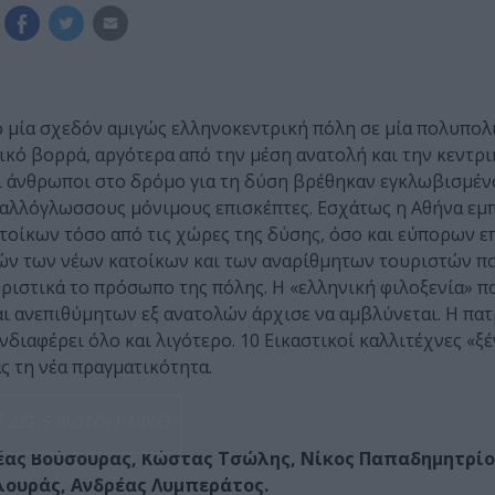
ό μία σχεδόν αμιγώς ελληνοκεντρική πόλη σε μία πολυπολ
ικό βορρά, αργότερα από την μέση ανατολή και την κεντρι
ι άνθρωποι στο δρόμο για τη δύση βρέθηκαν εγκλωβισμένο
 αλλόγλωσσους μόνιμους επισκέπτες. Εσχάτως η Αθήνα εμ
οίκων τόσο από τις χώρες της δύσης, όσο και εύπορων 
τών των νέων κατοίκων και των αναρίθμητων τουριστών π
ριστικά το πρόσωπο της πόλης. Η «ελληνική φιλοξενία» π
αι ανεπιθύμητων εξ ανατολών άρχισε να αμβλύνεται. Η π
ενδιαφέρει όλο και λιγότερο. 10 Εικαστικοί καλλιτέχνες «ξέ
ς τη νέα πραγματικότητα.
ΔΕΣ 5 ΦΩΤΟΓΡΑΦΙΕΣ
ρέας Βούσουρας, Κώστας Τσώλης, Νίκος Παπαδημητρίο
λουράς, Ανδρέας Λυμπεράτος.