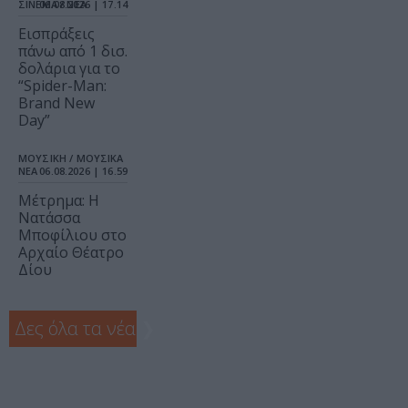
ΣΙΝΕΜΑ / ΝΕΑ
06.08.2026 | 17.14
Εισπράξεις
πάνω από 1 δισ.
δολάρια για το
“Spider-Man:
Brand New
Day”
ΜΟΥΣΙΚΗ / ΜΟΥΣΙΚΑ
ΝΕΑ
06.08.2026 | 16.59
Μέτρημα: Η
Νατάσσα
Μποφίλιου στο
Αρχαίο Θέατρο
Δίου
Δες όλα τα νέα
❯