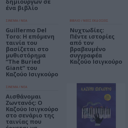
δημιουργών σε
ένα βιβλίο
ΣΙΝΕΜΑ / ΝΕΑ
ΒΙΒΛΙΟ / ΝΕΕΣ ΕΚΔΟΣΕΙΣ
Guillermo Del
Νυχτωδίες:
Toro: H επόμενη
Πέντε ιστορίες
ταινία του
από τον
βασίζεται στο
βραβευμένο
μυθιστόρημα
συγγραφέα
“The Buried
Καζούο Ισιγκούρο
Giant” του
Καζούο Ισιγκούρο
ΣΙΝΕΜΑ / ΝΕΑ
Αισθάνομαι
Ζωντανός: Ο
Καζούο Ισιγκούρο
στο σενάριο της
ταινίας που
έρχεται να