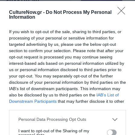
εκσυγχρονίσει
ένα κλασικό
CultureNow.gr -
Do Not Process My Personal
Information
φιλμ του Ακίρα
ΒΙΒΛΙΟ / ΝΕΕΣ ΕΚΔΟΣΕΙΣ
Κουροσάβα
Οι
If you wish to opt-out of the sale, sharing to third parties, or
απαρηγόρητοι:
processing of your personal or sensitive information for
Το βιβλίο του
targeted advertising by us, please use the below opt-out
Καζούο Ισιγκούρο
section to confirm your selection. Please note that after your
από τις εκδόσεις
opt-out request is processed you may continue seeing
Ψυχογιός
interest-based ads based on personal information utilized by
us or personal information disclosed to third parties prior to
ΣΙΝΕΜΑ / ΝΕΑ
your opt-out. You may separately opt-out of the further
disclosure of your personal information by third parties on the
Τα απομεινάρια
IAB’s list of downstream participants. This information may
μιας μέρας, του
also be disclosed by us to third parties on the
IAB’s List of
Τζέιμς Άιβορι
Downstream Participants
that may further disclose it to other
στο Εθνικό
third parties.
Αρχαιολογικό
Μουσείο
Personal Data Processing Opt Outs
I want to opt-out of the Sharing of my
personal data.