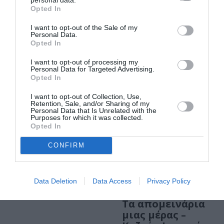
ΒΙΒΛΙΟ / REVIEWS
Opted In
«Τα απομεινάρια
μιας μέρας»: Η
I want to opt-out of the Sale of my
Personal Data.
ιστορία ενός
Opted In
υπερήφανου
μπάτλερ
I want to opt-out of processing my
Personal Data for Targeted Advertising.
Opted In
ΒΙΒΛΙΟ / ΝΕΕΣ ΕΚΔΟΣΕΙΣ
I want to opt-out of Collection, Use,
Μη μ’ αφήσεις
Retention, Sale, and/or Sharing of my
ποτέ – Καζούο
Personal Data that Is Unrelated with the
Purposes for which it was collected.
Ισιγκούρο
Opted In
CONFIRM
Data Deletion
Data Access
Privacy Policy
ΒΙΒΛΙΟ / ΝΕΕΣ ΕΚΔΟΣΕΙΣ
Τα απομεινάρια
μιας μέρας –