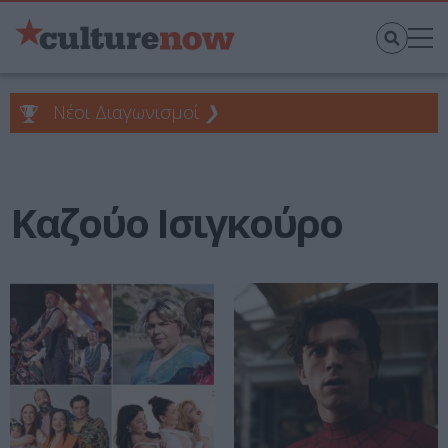
Νέοι Διαγωνισμοί
❯
Καζούο Ισιγκούρο