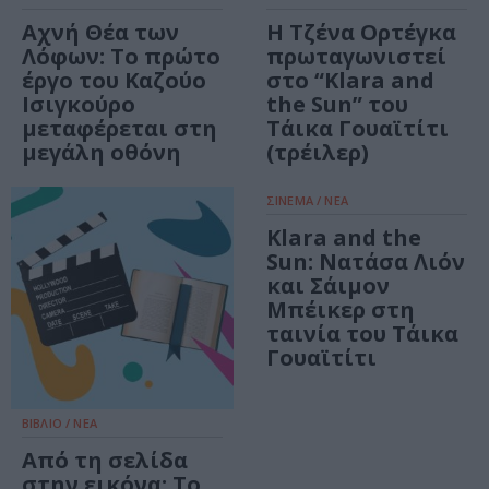
Αχνή Θέα των
Η Τζένα Ορτέγκα
Λόφων: Το πρώτο
πρωταγωνιστεί
έργο του Καζούο
στο “Klara and
Ισιγκούρο
the Sun” του
μεταφέρεται στη
Τάικα Γουαϊτίτι
μεγάλη οθόνη
(τρέιλερ)
ΣΙΝΕΜΑ / ΝΕΑ
Klara and the
Sun: Νατάσα Λιόν
και Σάιμον
Μπέικερ στη
ταινία του Τάικα
Γουαϊτίτι
ΒΙΒΛΙΟ / ΝΕΑ
Από τη σελίδα
στην εικόνα: Το