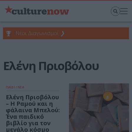
Νέοι Διαγωνισμοί
❯
Ελένη Πριοβόλου
ΠΑΙΔΙ / ΝΕΑ
Ελένη Πριοβόλου
– Η Ραμού και η
φάλαινα Μπελού:
Ένα παιδικό
βιβλίο για τον
μεγάλο κόσμο