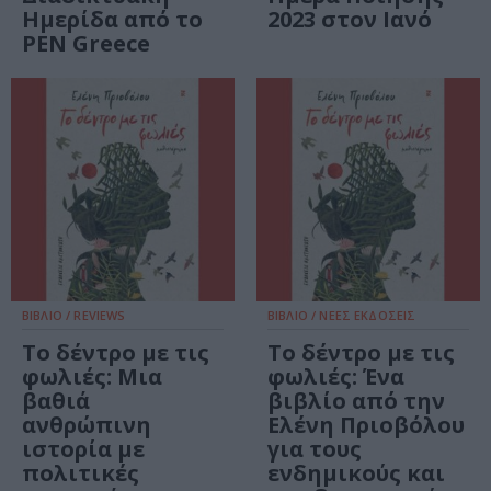
Hμερίδα από το
2023 στον Ιανό
PEN Greece
ΒΙΒΛΙΟ / REVIEWS
ΒΙΒΛΙΟ / ΝΕΕΣ ΕΚΔΟΣΕΙΣ
Το δέντρο με τις
Το δέντρο με τις
φωλιές: Μια
φωλιές: Ένα
βαθιά
βιβλίο από την
ανθρώπινη
Ελένη Πριοβόλου
ιστορία με
για τους
πολιτικές
ενδημικούς και