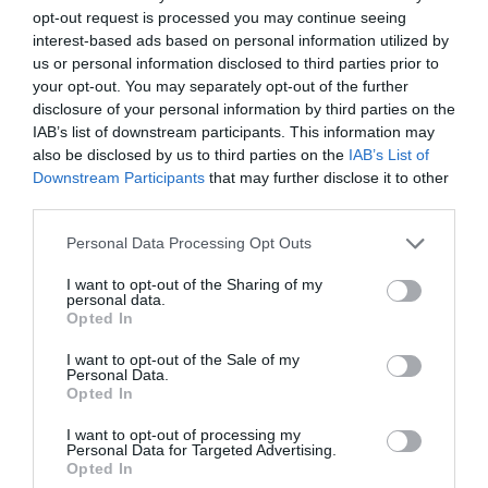
“Στη ζωή νωρίς
Λογοτεχνικός
opt-out request is processed you may continue seeing
νυχτώνει”: Κοινή
περίπατος: «Στα
interest-based ads based on personal information utilized by
η ευάλωτη μοίρα
βήματα των
us or personal information disclosed to third parties prior to
των λαών
ηρώων της
your opt-out. You may separately opt-out of the further
Ελένης
disclosure of your personal information by third parties on the
Πριοβόλου»
IAB’s list of downstream participants. This information may
also be disclosed by us to third parties on the
IAB’s List of
ΒΙΒΛΙΟ / ΝΕΕΣ ΕΚΔΟΣΕΙΣ
ΒΙΒΛΙΟ / ΝΕΑ
Downstream Participants
that may further disclose it to other
third parties.
Η Καραμέλα –
H Ελένη
Ελένη Πριοβόλου
Πριοβόλου στην
Personal Data Processing Opt Outs
Ιωάννειο
Βιβλιοθήκη του
I want to opt-out of the Sharing of my
personal data.
Δήμου Αθηναίωv
Opted In
ΒΙΒΛΙΟ / REVIEWS
I want to opt-out of the Sale of my
Personal Data.
Μετά φόβου –
Opted In
Ελένη
Πριοβόλου:
I want to opt-out of processing my
Personal Data for Targeted Advertising.
Κριτική βιβλίου
Opted In