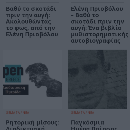
Βαθύ το σκοτάδι
Ελένη Πριοβόλου
πριν την αυγή:
– Βαθύ το
Ακολουθώντας
σκοτάδι πριν την
το φως, από την
αυγή: Ένα βιβλίο
Ελένη Πριοβόλου
μυθιστορηματικής
αυτοβιογραφίας
ΘΕΜΑΤΑ / ΝΕΑ
ΘΕΜΑΤΑ / ΝΕΑ
Ρητορική μίσους:
Παγκόσμια
Διαδικτυακή
Ημέρα Ποίησης