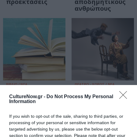
προεκτάσεις
αποδημητικούς
ανθρώπους
ΒΙΒΛΙΟ / ΝΕΑ
ΘΕΑΤΡΟ - ΧΟΡΟΣ / ΝΕΑ
Τα Κρατικά
Η Καραμέλα, της
CultureNow.gr -
Do Not Process My Personal
Λογοτεχνικά
Ελένης
Information
Βραβεία 2021
Πριοβόλου στο
ανακοινώθηκαν!
Θέατρο 104
If you wish to opt-out of the sale, sharing to third parties, or
processing of your personal or sensitive information for
ΒΙΒΛΙΟ / REVIEWS
ΒΙΒΛΙΟ / ΝΕΑ
targeted advertising by us, please use the below opt-out
section to confirm your selection. Please note that after your