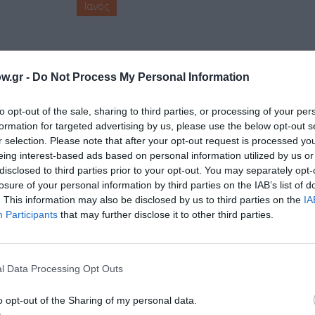
Ιανός
w.gr -
Do Not Process My Personal Information
μάθετε πρώτοι όλες τις ειδήσεις
to opt-out of the sale, sharing to third parties, or processing of your per
formation for targeted advertising by us, please use the below opt-out s
ολιτισμό στο
Culturenow.gr
r selection. Please note that after your opt-out request is processed y
eing interest-based ads based on personal information utilized by us or
r
disclosed to third parties prior to your opt-out. You may separately opt-
Δες
losure of your personal information by third parties on the IAB’s list of
. This information may also be disclosed by us to third parties on the
IA
Participants
that may further disclose it to other third parties.
ΚΑΛΠΟΥΖΟΣ
ΓΙΩΡΓΟΣ ΓΑΛΙΤΗΣ
ΓΙΩΡΓΟΣ ΚΑΡΑΜΠΕΛΙΑΣ
ΩΣΕΙΣ
ΕΛΕΝΗ ΠΡΙΟΒΟΛΟΥ
ΕΛΛΗΝΕΣ ΣΥΓΓΡΑΦΕΙΣ
l Data Processing Opt Outs
ΚΙΤΡΙΝΑ ΠΟΔΗΛΑΤΑ
ΜΑΚΗΣ ΤΣΙΤΑΣ
ΜΑΝΟΣ ΚΑΡΑΤΖΟΓΙΑΝΝΗ
o opt-out of the Sharing of my personal data.
ΑΝΑΓΙΩΤΗΣ ΚΑΛΑΝΤΖΟΠΟΥΛΟΣ
ΠΟΙΗΣΗ
ΡΕΝΟΣ ΧΑΡΑΛΑΜΠΙΔ