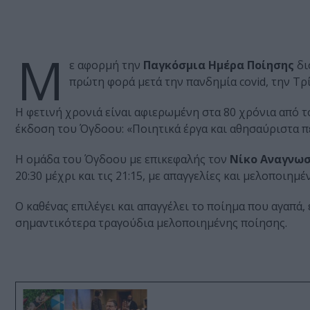
Μ
ε αφορμή την
Παγκόσμια Ημέρα Ποίησης
δι
πρώτη φορά μετά την πανδημία covid, την Τρί
Η φετινή χρονιά είναι αφιερωμένη στα 80 χρόνια από
έκδοση του Όγδοου: «Ποιητικά έργα και αθησαύριστα πε
Η ομάδα του Όγδοου με επικεφαλής τον
Νίκο Αναγνω
20:30 μέχρι και τις 21:15, με απαγγελίες και μελοποιημέ
Ο καθένας επιλέγει και απαγγέλει το ποίημα που αγαπά
σημαντικότερα τραγούδια μελοποιημένης ποίησης.