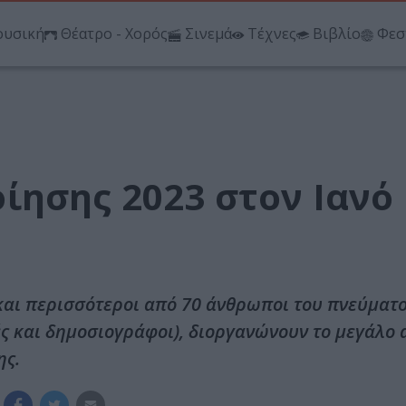
υσική
Θέατρο - Χορός
Σινεμά
Τέχνες
Βιβλίο
Φεσ
ίησης 2023 στον Ιανό
και περισσότεροι από 70 άνθρωποι του πνεύματος
ές και δημοσιογράφοι), διοργανώνουν το μεγάλο
ης.