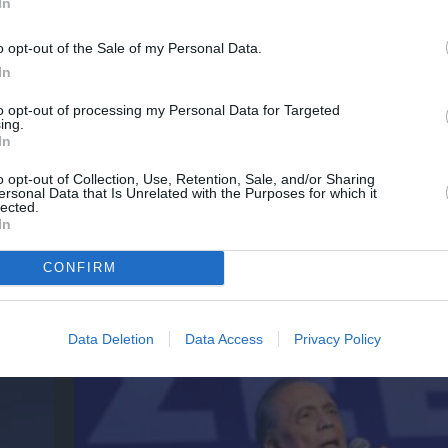
In
 2023
ΤΕΣΥ ΜΠΑΙΛΑ
o opt-out of the Sale of my Personal Data.
In
to opt-out of processing my Personal Data for Targeted
νη και τον Πολιτισμό!
ing.
In
o opt-out of Collection, Use, Retention, Sale, and/or Sharing
ersonal Data that Is Unrelated with the Purposes for which it
λουθήστε το Culturenow.gr
lected.
In
CONFIRM
χετικά Άρθρα
Data Deletion
Data Access
Privacy Policy