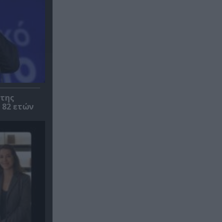
 της
 82 ετών