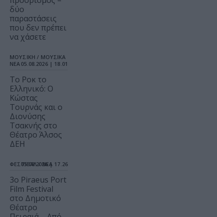
προορισμός –
δύο
παραστάσεις
που δεν πρέπει
να χάσετε
ΜΟΥΣΙΚΗ / ΜΟΥΣΙΚΑ
ΝΕΑ
05.08.2026 | 18.01
Το Ροκ το
Ελληνικό: Ο
Κώστας
Τουρνάς και ο
Διονύσης
Τσακνής στο
Θέατρο Άλσος
ΔΕΗ
ΦΕΣΤΙΒΑΛ / ΝΕΑ
05.08.2026 | 17.26
3o Piraeus Port
Film Festival
στο Δημοτικό
Θέατρο
Πειραιά – Από