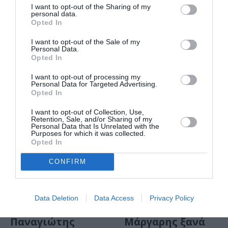
I want to opt-out of the Sharing of my
Παναγιώτης
Πέτα και
personal data.
Μάργαρης –
Παναγιώτης
Opted In
Duende στο
Μάργαρης στο
I want to opt-out of the Sale of my
Badminton
Ίδρυμα
Personal Data.
Κακογιάννης
Opted In
I want to opt-out of processing my
Personal Data for Targeted Advertising.
Opted In
I want to opt-out of Collection, Use,
Retention, Sale, and/or Sharing of my
Personal Data that Is Unrelated with the
Purposes for which it was collected.
Opted In
CONFIRM
ΜΟΥΣΙΚΗ / ΜΟΥΣΙΚΑ ΝΕΑ
ΜΟΥΣΙΚΗ / ΜΟΥΣΙΚΑ ΝΕΑ
Ιζαμπέλ Πάρρα,
H Ελένη Πέτα και
Data Deletion
Data Access
Privacy Policy
Ελένη Πέτα και
ο Παναγιώτης
Παναγιώτης
Μάργαρης ξανά