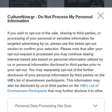
ΜΟΥΣΙΚΗ / ΜΟΥΣΙΚΑ ΝΕΑ
ΜΟΥΣΙΚΗ / ΜΟΥΣΙΚΑ ΝΕΑ
CultureNow.gr -
Do Not Process My Personal
Η Ελένη Πέτα και
Ελένη Πέτα και
Information
ο Παναγιώτης
Παναγιώτης
Μάργαρης στο
Μάργαρης:
If you wish to opt-out of the sale, sharing to third parties, or
θέατρο Αργώ
Duende στο
processing of your personal or sensitive information for
Almaz
targeted advertising by us, please use the below opt-out
section to confirm your selection. Please note that after your
opt-out request is processed you may continue seeing
interest-based ads based on personal information utilized by
us or personal information disclosed to third parties prior to
your opt-out. You may separately opt-out of the further
disclosure of your personal information by third parties on the
IAB’s list of downstream participants. This information may
also be disclosed by us to third parties on the
IAB’s List of
Downstream Participants
that may further disclose it to other
third parties.
ΜΟΥΣΙΚΗ / ΜΟΥΣΙΚΑ ΝΕΑ
ΜΟΥΣΙΚΗ / ΜΟΥΣΙΚΑ ΝΕΑ
Personal Data Processing Opt Outs
Ελένη Πέτα και
Duente: Ελένη