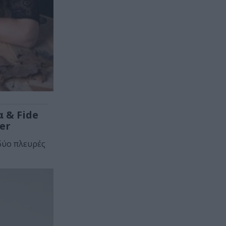
 & Fide
er
 δύο πλευρές