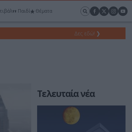
τιβάλ
Παιδί
Θέματα
Δες εδώ!
❯
Τελευταία νέα