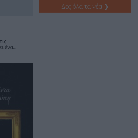
Δες όλα τα νέα
❯
τις
 ένα...