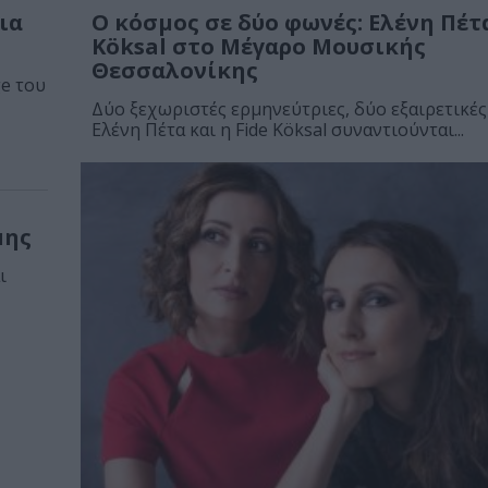
ια
O κόσμος σε δύο φωνές: Ελένη Πέτα
o
Köksal στο Μέγαρο Μουσικής
Θεσσαλονίκης
e του
Δύο ξεχωριστές ερμηνεύτριες, δύο εξαιρετικές
Ελένη Πέτα και η Fide Köksal συναντιούνται...
μης
ι