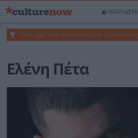
Ατζέντα
Μο
Κάθε μέρα νέοι διαγωνισμοί στο Culturenow.g
Ελένη Πέτα