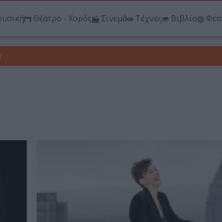
υσική
Θέατρο - Χορός
Σινεμά
Τέχνες
Βιβλίο
Φεσ
r