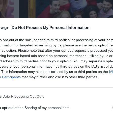
w.gr -
Do Not Process My Personal Information
to opt-out of the sale, sharing to third parties, or processing of your per
formation for targeted advertising by us, please use the below opt-out s
r selection. Please note that after your opt-out request is processed y
eing interest-based ads based on personal information utilized by us or
disclosed to third parties prior to your opt-out. You may separately opt-
ΜΟΥΣΙΚΗ / ΜΟΥΣΙΚΑ ΝΕΑ
losure of your personal information by third parties on the IAB’s list of
Έλντα Πανοπούλου, Ελένη Πέτα κα
. This information may also be disclosed by us to third parties on the
IA
Τρύπη στο Ρυθμος stage
Participants
that may further disclose it to other third parties.
στο
Από τις 14 Γενάρη τα Σαββατόβραδα γίνονται μ
Ρυθμός Stage με την Έλντα...
l Data Processing Opt Outs
o opt-out of the Sharing of my personal data.