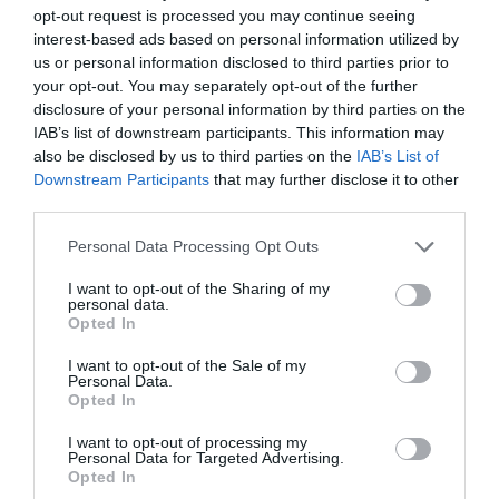
opt-out request is processed you may continue seeing
interest-based ads based on personal information utilized by
us or personal information disclosed to third parties prior to
ΤΕΧΝΕΣ / ΝΕΑ
your opt-out. You may separately opt-out of the further
Ο Damien Hirst
disclosure of your personal information by third parties on the
σχεδίασε ένα
IAB’s list of downstream participants. This information may
ουράνιο τόξο για
also be disclosed by us to third parties on the
IAB’s List of
να βοηθήσει το
Downstream Participants
that may further disclose it to other
third parties.
National Health
Service
Personal Data Processing Opt Outs
ARCHIVE CONTENT
I want to opt-out of the Sharing of my
personal data.
Damien Hirst:
Opted In
New Religion,
έκθεση του
I want to opt-out of the Sale of my
Personal Data.
βρετανού
Opted In
καλλιτέχνη στο
Μουσείο
I want to opt-out of processing my
Personal Data for Targeted Advertising.
Μπενάκη
Opted In