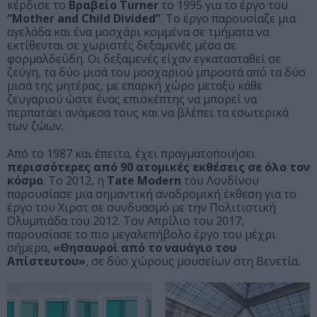
κέρδισε το
Βραβείο Turner
το 1995 για το έργο του
“Mother and Child Divided”
. Το έργο παρουσίαζε μια
αγελάδα και ένα μοσχάρι κομμένα σε τμήματα να
εκτίθενται σε χωριστές δεξαμενές μέσα σε
φορμαλδεΰδη. Οι δεξαμενές είχαν εγκατασταθεί σε
ζεύγη, τα δύο μισά του μοσχαριού μπροστά από τα δύο
μισά της μητέρας, με επαρκή χώρο μεταξύ κάθε
ζευγαριού ώστε ένας επισκέπτης να μπορεί να
περπατάει ανάμεσα τους και να βλέπει τα εσωτερικά
των ζώων.
Από το 1987 και έπειτα, έχει πραγματοποιήσει
περισσότερες από 90 ατομικές εκθέσεις σε όλο τον
κόσμο
. Το 2012, η
Tate Modern
του Λονδίνου
παρουσίασε μια σημαντική αναδρομική έκθεση για το
έργο του Χιρστ σε συνδυασμό με την Πολιτιστική
Ολυμπιάδα του 2012. Τον Απρίλιο του 2017,
παρουσίασε το πιο μεγαλεπήβολο έργο του μέχρι
σήμερα,
«Θησαυροί από το ναυάγιο του
Απίστευτου»
, σε δύο χώρους μουσείων στη Βενετία.