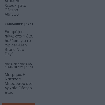
Αιμίλιου
Χειλάκη στο
Θέατρο
Αθηνών
ΣΙΝΕΜΑ / ΝΕΑ
06.08.2026 | 17.14
Εισπράξεις
πάνω από 1 δισ.
δολάρια για το
“Spider-Man:
Brand New
Day”
ΜΟΥΣΙΚΗ / ΜΟΥΣΙΚΑ
ΝΕΑ
06.08.2026 | 16.59
Μέτρημα: Η
Νατάσσα
Μποφίλιου στο
Αρχαίο Θέατρο
Δίου