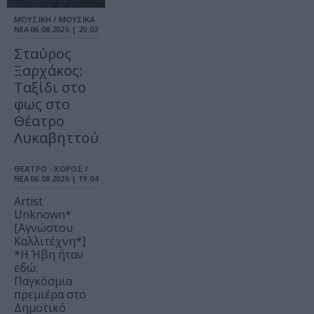
ΜΟΥΣΙΚΗ / ΜΟΥΣΙΚΑ
ΝΕΑ
06.08.2026 | 20.02
Σταύρος
Ξαρχάκος:
Ταξίδι στο
φως στο
Θέατρο
Λυκαβηττού
ΘΕΑΤΡΟ - ΧΟΡΟΣ /
ΝΕΑ
06.08.2026 | 19.04
Artist
Unknown*
[Αγνώστου
Καλλιτέχνη*]
*Η Ήβη ήταν
εδώ:
Παγκόσμια
πρεμιέρα στο
Δημοτικό