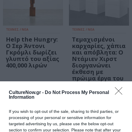
ΤΕΧΝΕΣ / ΝΕΑ
ΤΕΧΝΕΣ / ΝΕΑ
Help the Hungry:
Τεμαχισμένοι
Ο Σερ Άντονι
καρχαρίες, χάπια
Γκρόμλι δωρίζει
και απόβλητα: Ο
γλυπτό του αξίας
Ντάμιεν Χιρστ
400,000 λιρών
διοργανώνει
έκθεση με
πρώιμα έργα του
ΤΕΧΝΕΣ / ΝΕΑ
CultureNow.gr -
Do Not Process My Personal
Information
Horror vacui:
έκθεση στις
If you wish to opt-out of the sale, sharing to third parties, or
γκαλερί
processing of your personal or sensitive information for
Gagosian Αθήνας
targeted advertising by us, please use the below opt-out
και Γενεύης
section to confirm your selection. Please note that after your