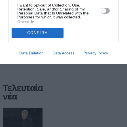
ARCHIVE CONTENT
I want to opt-out of Collection, Use,
Retention, Sale, and/or Sharing of my
Damien Hirst:
Personal Data that Is Unrelated with the
Purposes for which it was collected.
The Complete
Opted In
Spot Paintings
1986 – 2011:
CONFIRM
έκθεση στη
Gagosian Αθήνας
Data Deletion
Data Access
Privacy Policy
Τελευταία
νέα