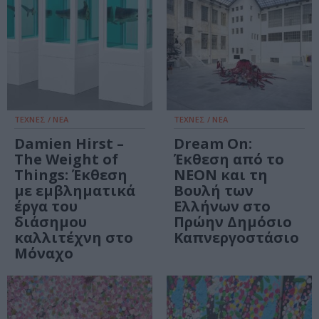
ΤΕΧΝΕΣ / ΝΕΑ
ΤΕΧΝΕΣ / ΝΕΑ
Damien Hirst –
Dream On:
The Weight of
Έκθεση από το
Things: Έκθεση
ΝΕΟΝ και τη
με εμβληματικά
Βουλή των
έργα του
Ελλήνων στο
διάσημου
Πρώην Δημόσιο
καλλιτέχνη στο
Καπνεργοστάσιο
Μόναχο