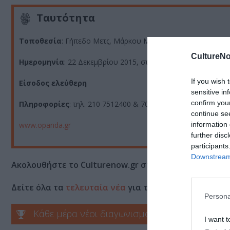
Ταυτότητα
Τοποθεσία
: Γήπεδο Μετς, Μάρκου Μουσούρου 70
CultureNo
Ημερομηνία
: 22 Δεκεμβρίου 2015, στις 20.00
If you wish 
Είσοδος ελεύθερη
sensitive in
confirm you
Πληροφορίες
: τηλ. 210 7512400 & 7014500
continue se
information 
www.opanda.gr
further disc
participants
Downstream 
Ακολουθήστε το Culturenow.gr στο
Google News
και 
Δείτε όλα τα
τελευταία νέα
για την Τέχνη και τον Π
Persona
Κάθε μέρα νέοι διαγωνισμοί στο Culturenow.g
I want t