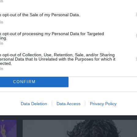
In
o opt-out of the Sale of my Personal Data.
In
to opt-out of processing my Personal Data for Targeted
ing.
In
νη και τον Πολιτισμό!
o opt-out of Collection, Use, Retention, Sale, and/or Sharing
ersonal Data that Is Unrelated with the Purposes for which it
lected.
In
λουθήστε το Culturenow.gr
CONFIRM
Data Deletion
Data Access
Privacy Policy
χετικά Άρθρα