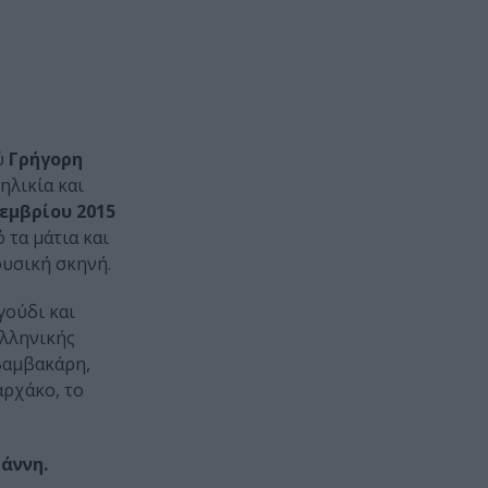
ύ
Γρήγορη
ηλικία και
εμβρίου 2015
ό τα μάτια και
ουσική σκηνή.
γούδι και
ελληνικής
Βαμβακάρη,
αρχάκο, το
άννη.