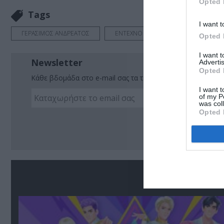
Opted 
Tags
I want t
ΓΕΡΑΣΙΜΟΣ ΑΝΔΡΕΑΤΟΣ
ΕΝΤΕΧΝΟ - ΛΑΪΚΟ - ΠΑΡΑΔΟΣΙΑΚΗ
Opted 
I want 
Newsletter
Advertis
Opted 
Κάθε βδομάδα στο e-mail σας τα τελευταία νέα για την Τέχ
I want t
of my P
was col
Opted 
Ακο
Σ