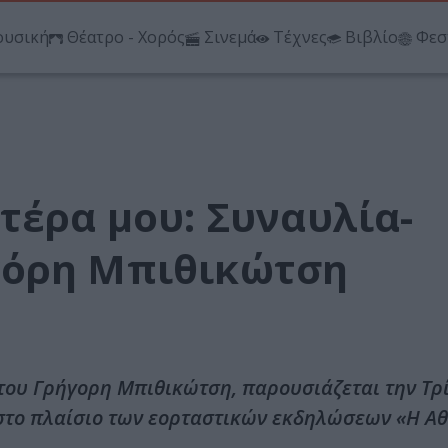
υσική
Θέατρο - Χορός
Σινεμά
Τέχνες
Βιβλίο
Φεσ
τέρα μου: Συναυλία-
γόρη Μπιθικώτση
του Γρήγορη Μπιθικώτση, παρουσιάζεται την Τρί
, στο πλαίσιο των εορταστικών εκδηλώσεων «Η Α