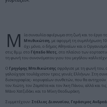
Μ
ία συναυλία αφιέρωμα στη ζωή και το έργο 
Μπιθικώτση
, με αφορμή τη συμπλήρωση 10 
όχι μόνο, ο δήμος Αθηναίων και ο Οργανισμ
στις 8μ.μ. στο
Γήπεδο Μετς
, στο πλαίσιο των εορτασ
τη φωνή του συνονόματου γιου του μεγάλου καλλιτέχνη
Ο
Γρηγόρης Μπιθικώτσης
σφράγισε με τη φωνή του, α
γαλούχησε τουλάχιστον τρεις γενιές Ελλήνων. Στη συν
δισκογραφίας- κορυφαίων συνθετών, που θα αντηχούν σ
τον Χιώτη, τον Ζαμπέτα και τον Άκη Πάνου, αλλά και τι
Μάνο Χατζιδάκι και το Μίκη Θεοδωράκη.
Συμμετέχουν:
Στέλιος Διονυσίου, Γεράσιμος Ανδρε