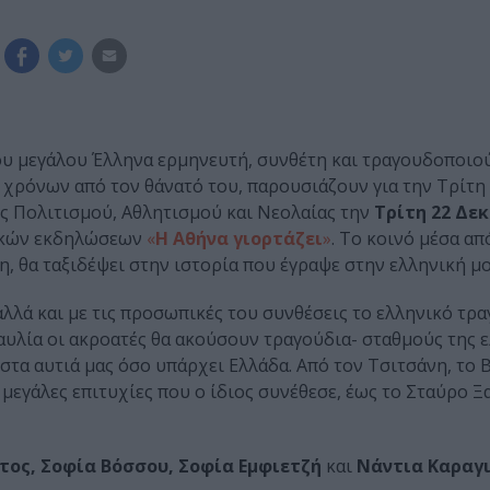
του μεγάλου Έλληνα ερμηνευτή, συνθέτη και τραγουδοποιο
χρόνων από τον θάνατό του, παρουσιάζουν για την Τρίτη 
ός Πολιτισμού, Αθλητισμού και Νεολαίας την
Τρίτη 22 Δεκ
τικών εκδηλώσεων
«
Η Αθήνα γιορτάζει
»
. Το κοινό μέσα απ
, θα ταξιδέψει στην ιστορία που έγραψε στην ελληνική μ
λλά και με τις προσωπικές του συνθέσεις το ελληνικό τρα
αυλία οι ακροατές θα ακούσουν τραγούδια- σταθμούς της 
τα αυτιά μας όσο υπάρχει Ελλάδα. Από τον Τσιτσάνη, το 
ς μεγάλες επιτυχίες που ο ίδιος συνέθεσε, έως το Σταύρο Ξ
άτος, Σοφία Βόσσου, Σοφία Εμφιετζή
και
Νάντια Καραγι