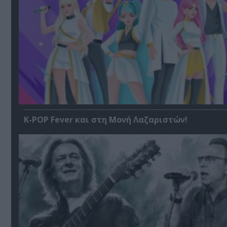
K-POP Fever και στη Μονή Λαζαριστών!