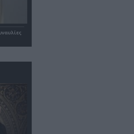
υναυλίες