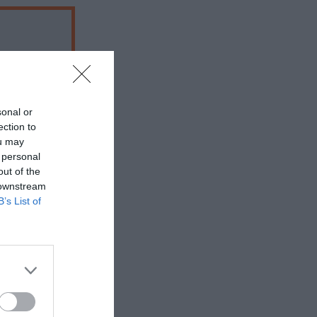
sonal or
ection to
ou may
 personal
out of the
 downstream
B’s List of
 εδώ!
❯