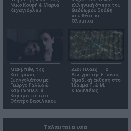
Νίκο Κουρή & Μαρία
ελληνική όπερα του
Κεχαγιόγλου
Θεόδωρου Στάθη
στο θέατρο
Ολύμπια
Μακμπέθ, της
32οι Πλοές – Το
Κατερίνας
Αίνιγμα της Εικόνας:
Ευαγγελάτου με
Ομαδική έκθεση στο
Γιώργο Γάλλο &
Ίδρυμα Π. & Μ.
Καρυοφυλλιά
Κυδωνιέως
Καραμπέτη στο
Θέατρο Βασιλάκου
Τελευταία νέα