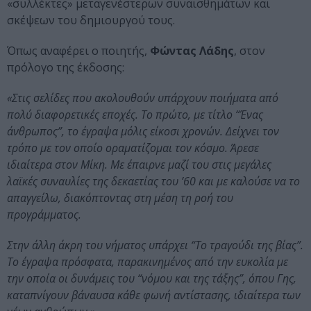
«συλλέκτες» μεταγενέστερων συναισθημάτων και
σκέψεων του δημιουργού τους.
Όπως αναφέρει ο ποιητής,
Φώντας Λάδης
, στον
πρόλογο της έκδοσης:
«Στις σελίδες που ακολουθούν υπάρχουν ποιήματα από
πολύ διαφορετικές εποχές. Το πρώτο, με τίτλο “Ένας
άνθρωπος”, το έγραψα μόλις είκοσι χρονών. Δείχνει τον
τρόπο με τον οποίο οραματίζομαι τον κόσμο. Άρεσε
ιδιαίτερα στον Μίκη. Με έπαιρνε μαζί του στις μεγάλες
λαϊκές συναυλίες της δεκαετίας του ’60 και με καλούσε να το
απαγγείλω, διακόπτοντας στη μέση τη ροή του
προγράμματος.
Στην άλλη άκρη του νήματος υπάρχει “Το τραγούδι της βίας”.
Το έγραψα πρόσφατα, παρακινημένος από την ευκολία με
την οποία οι δυνάμεις του “νόμου και της τάξης”, όπου Γης,
καταπνίγουν βάναυσα κάθε φωνή αντίστασης, ιδιαίτερα των