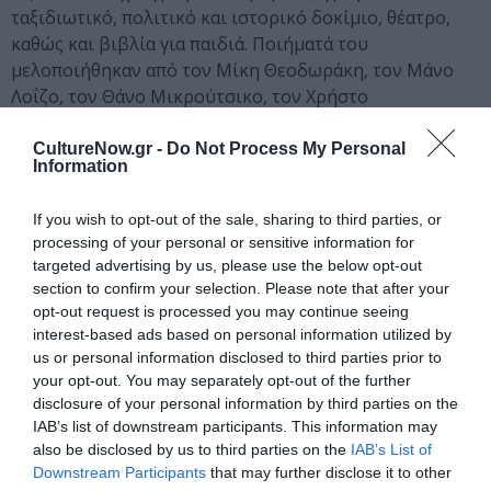
ταξιδιωτικό, πολιτικό και ιστορικό δοκίμιο, θέατρο,
καθώς και βιβλία για παιδιά. Ποιήματά του
μελοποιήθηκαν από τον Μίκη Θεοδωράκη, τον Μάνο
Λοΐζο, τον Θάνο Μικρούτσικο, τον Χρήστο
Νικολόπουλο, τον Μάριο Τόκα, τον Λίνο Κόκοτο, τον
Δημήτρη Λάγιο και άλλους Έλληνες συνθέτες. Είναι
CultureNow.gr -
Do Not Process My Personal
Information
μέλος της ΕΣΗΕΑ, της Ένωσης Μουσικοσυνθετών και
Στιχουργών Ελλάδας (ΕΜΣΕ), της Ελληνικής Λέσχης
If you wish to opt-out of the sale, sharing to third parties, or
Συγγραφέων Αστυνομικής Λογοτεχνίας και ιδρυτικό
processing of your personal or sensitive information for
μέλος και πρόεδρος της Εταιρίας Αρχείου και Μελετών
targeted advertising by us, please use the below opt-out
«Μνήμες».
section to confirm your selection. Please note that after your
opt-out request is processed you may continue seeing
interest-based ads based on personal information utilized by
Ταυτότητα
us or personal information disclosed to third parties prior to
your opt-out. You may separately opt-out of the further
Πληροφορίες έκδοσης:
Εκδόσεις Σύγχρονη Εποχή,
disclosure of your personal information by third parties on the
Σελίδες: 64, Τιμή: 9,90€, ISBN: 978-960-451-426-7
IAB’s list of downstream participants. This information may
also be disclosed by us to third parties on the
IAB’s List of
Ακολουθήστε το Culturenow.gr στο
Google News
και
Downstream Participants
that may further disclose it to other