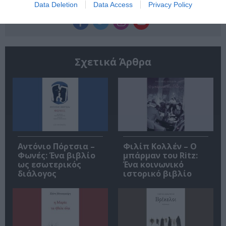
Ακολουθήστε το Culturenow.gr
Data Deletion
Data Access
Privacy Policy
Σχετικά Άρθρα
Αντόνιο Πόρτσια –
Φιλίπ Κολλέν – Ο
Φωνές: Ένα βιβλίο
μπάρμαν του Ritz:
ως εσωτερικός
Ένα κοινωνικό
διάλογος
ιστορικό βιβλίο