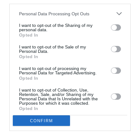
third parties.
μάθετε πρώτοι όλες τις ειδήσεις
Personal Data Processing Opt Outs
Δείτε όλα τα
τελευταία νέα
για την Τέχνη και τον
Πολιτισμό στο
Culturenow.gr
I want to opt-out of the Sharing of my
personal data.
Opted In
Νέοι Διαγωνισμοί
❯
I want to opt-out of the Sale of my
Personal Data.
Tags
Opted In
ΕΛΛΗΝΕΣ ΣΥΓΓΡΑΦΕΙΣ
ΠΟΙΗΣΗ
I want to opt-out of processing my
Personal Data for Targeted Advertising.
Opted In
Newsletter
I want to opt-out of Collection, Use,
Retention, Sale, and/or Sharing of my
Κάθε βδομάδα στο e-mail σας τα τελευταία νέα για
Personal Data that Is Unrelated with the
την Τέχνη και τον Πολιτισμό!
Purposes for which it was collected.
Opted In
CONFIRM