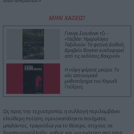
νέων ανθρώπων.»
ΜΗΝ ΧΑΣΕΙΣ!
Γιανγκ Σιουάνγκ-τζι –
«Ταϊβάν: Ημερολόγιο
Ταξιδιού»: Το φετινό Διεθνές
Βραβείο Booker κυκλοφορεί
από τις εκδόσεις Βακχικόν
Η νύφη φόρεσε μαύρα: Το
νέο αστυνομικό
μυθιστόρημα του Κορνέλ
Γούλριτς
Ως προς την τεχνοτροπία, η συλλογή περιλαμβάνει
ελεύθερη ποίηση, ομοιοκατάληκτα ποιήματα,
μπαλάντες, τραγούδια για το θέατρο, στίχους σε
δεκαπεντασύλλαβο, καθώς και μια ενότητα από επτά