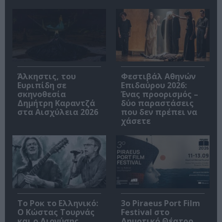
Άλκηστις, του
Φεστιβάλ Αθηνών
Ευριπίδη σε
Επιδαύρου 2026:
σκηνοθεσία
Ένας προορισμός –
Δημήτρη Καραντζά
δύο παραστάσεις
στα Αισχύλεια 2026
που δεν πρέπει να
χάσετε
Το Ροκ το Ελληνικό:
3o Piraeus Port Film
Ο Κώστας Τουρνάς
Festival στο
και ο Διονύσης
Δημοτικό Θέατρο