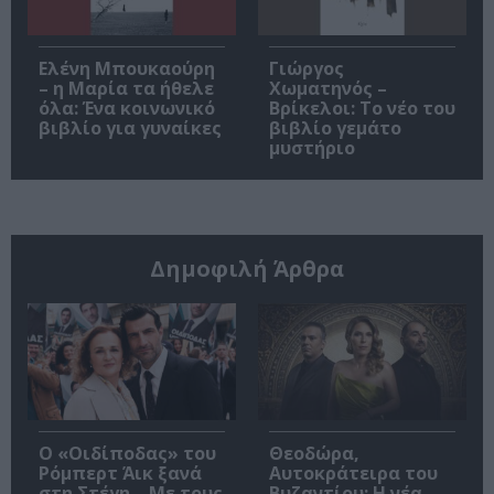
Ελένη Μπουκαούρη
Γιώργος
– η Μαρία τα ήθελε
Χωματηνός –
όλα: Ένα κοινωνικό
Βρίκελοι: Το νέο του
βιβλίο για γυναίκες
βιβλίο γεμάτο
μυστήριο
Δημοφιλή Άρθρα
O «Οιδίποδας» του
Θεοδώρα,
Ρόμπερτ Άικ ξανά
Αυτοκράτειρα του
στη Στέγη – Με τους
Βυζαντίου: Η νέα